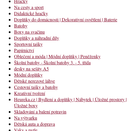
Hračky
Na cesty a sport
Didaktické hračky
Doplňky do domácnosti | Dekorativní osvětlení | Baterie
Batohy
Boxy na svačinu
Doplňky a náhradní díly
Sportovní tašky
Papírnictví
Oblečení a móda | Módní doplňky | Peněženky
Školní batohy - Školní batohy 3. - 5. třída
desky na sešity A5
Módní doplňky
Dětské nerezové láhve
Cestovní tašky a batohy
Kreativní tvoření
Heureka.cz | Bydlení a doplňky | Nábytek | Úložné prostory |
Úložné boxy
Skladování a balení potravin
Na výtvarku
Dětská auta a doprava
Vaky a pytle