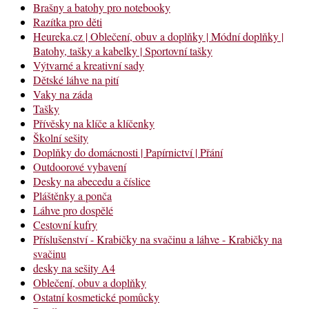
Brašny a batohy pro notebooky
Razítka pro děti
Heureka.cz | Oblečení, obuv a doplňky | Módní doplňky |
Batohy, tašky a kabelky | Sportovní tašky
Výtvarné a kreativní sady
Dětské láhve na pití
Vaky na záda
Tašky
Přívěsky na klíče a klíčenky
Školní sešity
Doplňky do domácnosti | Papírnictví | Přání
Outdoorové vybavení
Desky na abecedu a číslice
Pláštěnky a ponča
Láhve pro dospělé
Cestovní kufry
Příslušenství - Krabičky na svačinu a láhve - Krabičky na
svačinu
desky na sešity A4
Oblečení, obuv a doplňky
Ostatní kosmetické pomůcky