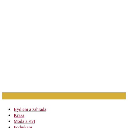
Rubriky článků
Bydlení a zahrada
Krása
Móda a styl
Podnikání