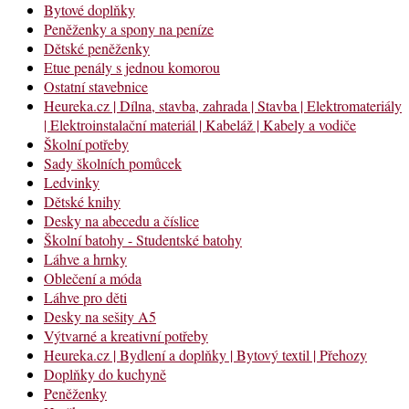
Bytové doplňky
Peněženky a spony na peníze
Dětské peněženky
Etue penály s jednou komorou
Ostatní stavebnice
Heureka.cz | Dílna, stavba, zahrada | Stavba | Elektromateriály
| Elektroinstalační materiál | Kabeláž | Kabely a vodiče
Školní potřeby
Sady školních pomůcek
Ledvinky
Dětské knihy
Desky na abecedu a číslice
Školní batohy - Studentské batohy
Láhve a hrnky
Oblečení a móda
Láhve pro děti
Desky na sešity A5
Výtvarné a kreativní potřeby
Heureka.cz | Bydlení a doplňky | Bytový textil | Přehozy
Doplňky do kuchyně
Peněženky