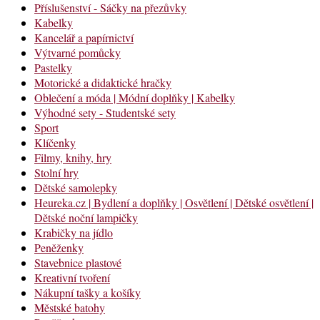
Příslušenství - Sáčky na přezůvky
Kabelky
Kancelář a papírnictví
Výtvarné pomůcky
Pastelky
Motorické a didaktické hračky
Oblečení a móda | Módní doplňky | Kabelky
Výhodné sety - Studentské sety
Sport
Klíčenky
Filmy, knihy, hry
Stolní hry
Dětské samolepky
Heureka.cz | Bydlení a doplňky | Osvětlení | Dětské osvětlení |
Dětské noční lampičky
Krabičky na jídlo
Peněženky
Stavebnice plastové
Kreativní tvoření
Nákupní tašky a košíky
Městské batohy