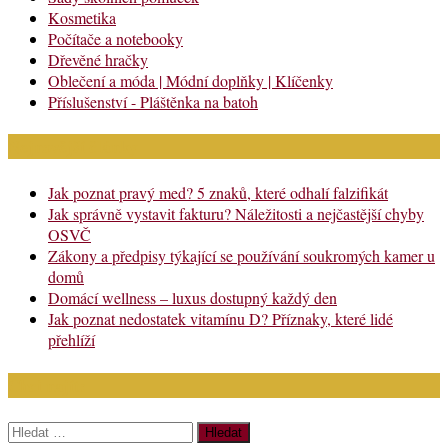
Kosmetika
Počítače a notebooky
Dřevěné hračky
Oblečení a móda | Módní doplňky | Klíčenky
Příslušenství - Pláštěnka na batoh
Nejnovější články
Jak poznat pravý med? 5 znaků, které odhalí falzifikát
Jak správně vystavit fakturu? Náležitosti a nejčastější chyby
OSVČ
Zákony a předpisy týkající se používání soukromých kamer u
domů
Domácí wellness – luxus dostupný každý den
Jak poznat nedostatek vitamínu D? Příznaky, které lidé
přehlíží
Chci najít:
Vyhledávání