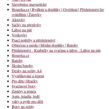
Stavebnice magnetické
Heureka.cz | Bydlení a doplňky | Osvětlení | Příslušenství ke
svítidlům | Žárovky
Aktovky
Sáčky na přezůvky
Láhve na pití
Voskovky
Psací potřeby a příslušenství
Oblečení a móda | Módní doplňky | Batohy
Příslušenství - Krabičky na svačinu a láhve - Láhve na pití
Heureka.cz
Batohy
Školní batohy
Desky na sešity A4
Vystřihování a lepení
Pro děti | Hračky
Svačinové boxy
Zástěry a ponča
Auta, letadla, lodě
vaky a pytle pro děti
Boxy na sešity