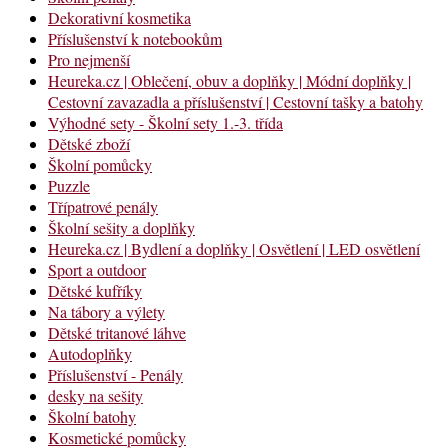
Dekorativní kosmetika
Příslušenství k notebookům
Pro nejmenší
Heureka.cz | Oblečení, obuv a doplňky | Módní doplňky |
Cestovní zavazadla a příslušenství | Cestovní tašky a batohy
Výhodné sety - Školní sety 1.-3. třída
Dětské zboží
Školní pomůcky
Puzzle
Třípatrové penály
Školní sešity a doplňky
Heureka.cz | Bydlení a doplňky | Osvětlení | LED osvětlení
Sport a outdoor
Dětské kufříky
Na tábory a výlety
Dětské tritanové láhve
Autodoplňky
Příslušenství - Penály
desky na sešity
Školní batohy
Kosmetické pomůcky