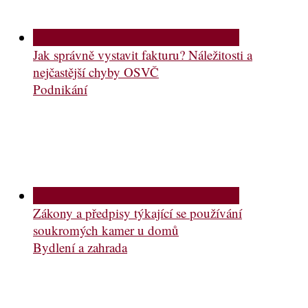
Jak správně vystavit fakturu? Náležitosti a
nejčastější chyby OSVČ
Podnikání
Zákony a předpisy týkající se používání
soukromých kamer u domů
Bydlení a zahrada