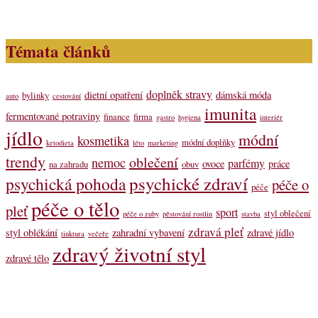
Témata článků
doplněk stravy
dietní opatření
dámská móda
bylinky
auto
cestování
imunita
fermentované potraviny
finance
firma
gastro
hygiena
interiér
jídlo
módní
kosmetika
módní doplňky
ketodieta
léto
marketing
trendy
oblečení
nemoc
parfémy
ovoce
práce
na zahradu
obuv
psychické zdraví
psychická pohoda
péče o
péče
péče o tělo
pleť
sport
styl oblečení
péče o zuby
pěstování rostlin
stavba
zdravá pleť
styl oblékání
zahradní vybavení
zdravé jídlo
tinktura
večeře
zdravý životní styl
zdravé tělo