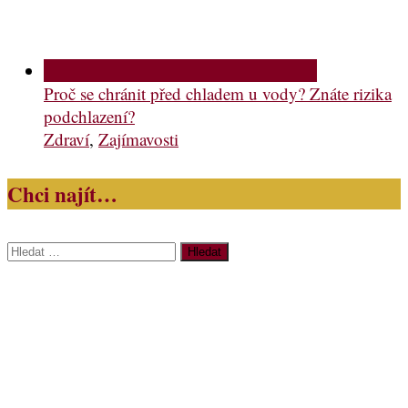
Proč se chránit před chladem u vody? Znáte rizika
podchlazení?
Zdraví
,
Zajímavosti
Chci najít…
Vyhledávání