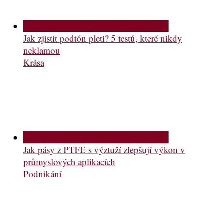
Jak zjistit podtón pleti? 5 testů, které nikdy
neklamou
Krása
Jak pásy z PTFE s výztuží zlepšují výkon v
průmyslových aplikacích
Podnikání