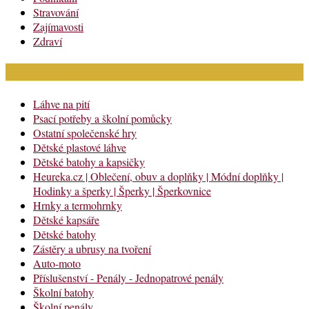
Stravování
Zajímavosti
Zdraví
Módní katalog
Láhve na pití
Psací potřeby a školní pomůcky
Ostatní společenské hry
Dětské plastové láhve
Dětské batohy a kapsičky
Heureka.cz | Oblečení, obuv a doplňky | Módní doplňky |
Hodinky a šperky | Šperky | Šperkovnice
Hrnky a termohrnky
Dětské kapsáře
Dětské batohy
Zástěry a ubrusy na tvoření
Auto-moto
Příslušenství - Penály - Jednopatrové penály
Školní batohy
Školní penály