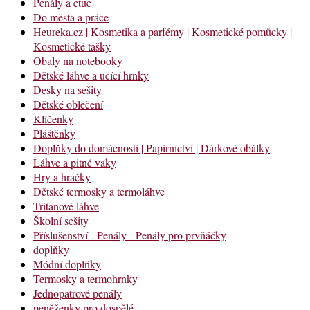
Penály a etue
Do města a práce
Heureka.cz | Kosmetika a parfémy | Kosmetické pomůcky |
Kosmetické tašky
Obaly na notebooky
Dětské láhve a učící hrnky
Desky na sešity
Dětské oblečení
Klíčenky
Pláštěnky
Doplňky do domácnosti | Papírnictví | Dárkové obálky
Láhve a pitné vaky
Hry a hračky
Dětské termosky a termoláhve
Tritanové láhve
Školní sešity
Příslušenství - Penály - Penály pro prvňáčky
doplňky
Módní doplňky
Termosky a termohrnky
Jednopatrové penály
peněženky pro dospělé