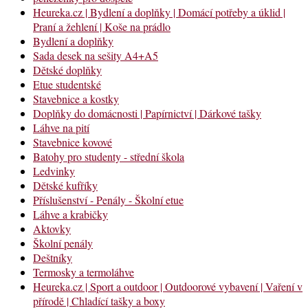
Heureka.cz | Bydlení a doplňky | Domácí potřeby a úklid |
Praní a žehlení | Koše na prádlo
Bydlení a doplňky
Sada desek na sešity A4+A5
Dětské doplňky
Etue studentské
Stavebnice a kostky
Doplňky do domácnosti | Papírnictví | Dárkové tašky
Láhve na pití
Stavebnice kovové
Batohy pro studenty - střední škola
Ledvinky
Dětské kufříky
Příslušenství - Penály - Školní etue
Láhve a krabičky
Aktovky
Školní penály
Deštníky
Termosky a termoláhve
Heureka.cz | Sport a outdoor | Outdoorové vybavení | Vaření v
přírodě | Chladící tašky a boxy