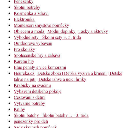
Peněženky
Školní potřeby
Kosmetika a zdraví
Elektronika
Montessori smyslové pomůcky
Oblečení a móda | Módní doplňky | Tašky a aktovky
Výhodné sety - Školní sety 3.-5. třída
Outdoorové vybavení
Pro školáky
Společenské hry a zábava
Karetní hry
Etue penály s více komorami
Heureka.cz | Dětské zboží | Dětská výživa a krmení | Dětské
láhve na pití | Dětské láhve a učící hrnky
Krabičky na svačinu
Vybavení dětského pokoje
Cestování s dětmi
Výtvarné potřeby
Knihy
Školní batohy - Školní batohy 1. - 3. třída
peněženky pro děti
Sady školních pomůcek