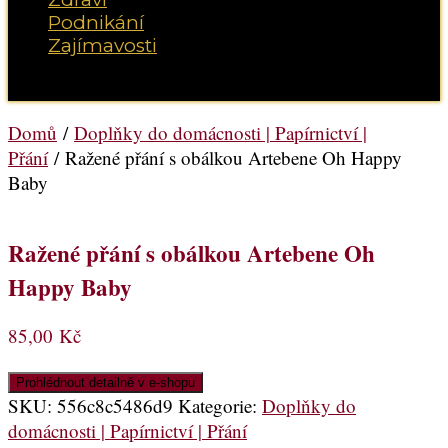
Podnikání
Zajímavosti
Vyberte možnost Stránka
Domů
/
Doplňky do domácnosti | Papírnictví |
Přání
/ Ražené přání s obálkou Artebene Oh Happy
Baby
Ražené přání s obálkou Artebene Oh
Happy Baby
85,00
Kč
Prohlédnout detailně v e-shopu
SKU:
556c8c5486d9
Kategorie:
Doplňky do
domácnosti | Papírnictví | Přání