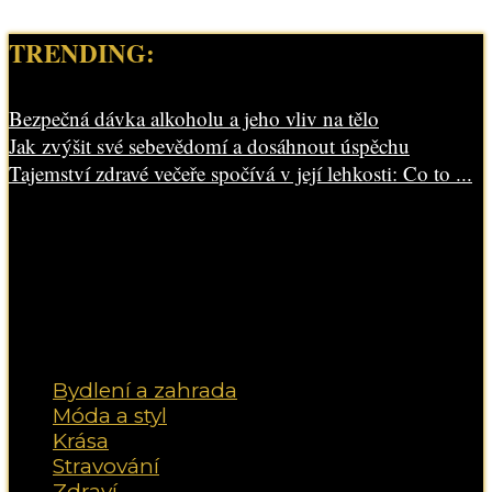
TRENDING:
Bezpečná dávka alkoholu a jeho vliv na tělo
Jak zvýšit své sebevědomí a dosáhnout úspěchu
Tajemství zdravé večeře spočívá v její lehkosti: Co to ...
Bydlení a zahrada
Móda a styl
Krása
Stravování
Zdraví