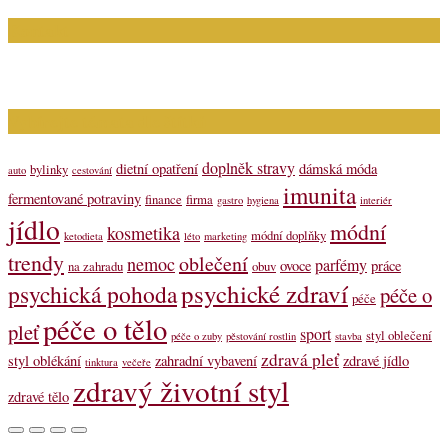
Kontakt
Napište nám (dotazy, inzerce): info@bagit.cz
Vybírejte témata dle štítků
doplněk stravy
dietní opatření
dámská móda
bylinky
auto
cestování
imunita
fermentované potraviny
finance
firma
gastro
hygiena
interiér
jídlo
módní
kosmetika
módní doplňky
ketodieta
léto
marketing
trendy
oblečení
nemoc
parfémy
ovoce
práce
na zahradu
obuv
psychické zdraví
psychická pohoda
péče o
péče
péče o tělo
pleť
sport
styl oblečení
péče o zuby
pěstování rostlin
stavba
zdravá pleť
styl oblékání
zahradní vybavení
zdravé jídlo
tinktura
večeře
zdravý životní styl
zdravé tělo