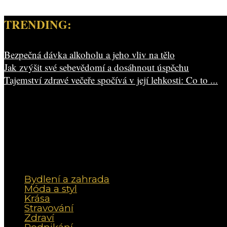
TRENDING:
Bezpečná dávka alkoholu a jeho vliv na tělo
Jak zvýšit své sebevědomí a dosáhnout úspěchu
Tajemství zdravé večeře spočívá v její lehkosti: Co to ...
Bydlení a zahrada
Móda a styl
Krása
Stravování
Zdraví