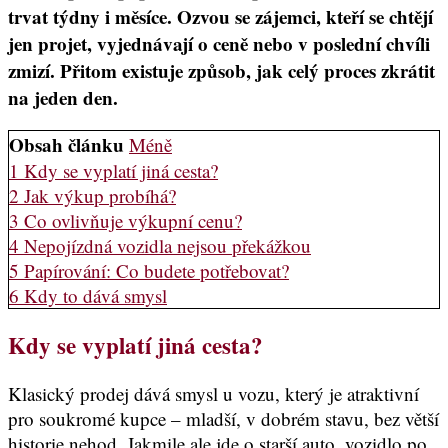
trvat týdny i měsíce. Ozvou se zájemci, kteří se chtějí
jen projet, vyjednávají o ceně nebo v poslední chvíli
zmizí. Přitom existuje způsob, jak celý proces zkrátit
na jeden den.
Obsah článku
Méně
1
Kdy se vyplatí jiná cesta?
2
Jak výkup probíhá?
3
Co ovlivňuje výkupní cenu?
4
Nepojízdná vozidla nejsou překážkou
5
Papírování: Co budete potřebovat?
6
Kdy to dává smysl
Kdy se vyplatí jiná cesta
?
Klasický prodej dává smysl u vozu, který je atraktivní
pro soukromé kupce – mladší, v dobrém stavu, bez větší
historie nehod. Jakmile ale jde o starší auto, vozidlo po