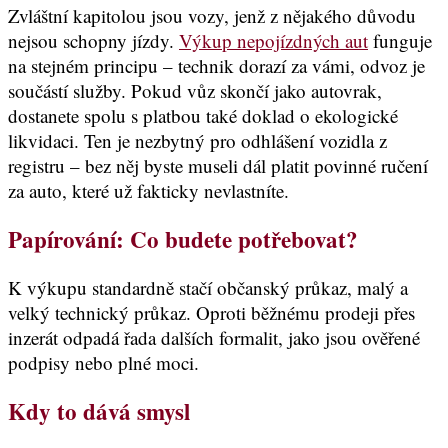
Zvláštní kapitolou jsou vozy, jenž z nějakého důvodu
nejsou schopny jízdy.
Výkup nepojízdných aut
funguje
na stejném principu – technik dorazí za vámi, odvoz je
součástí služby. Pokud vůz skončí jako autovrak,
dostanete spolu s platbou také doklad o ekologické
likvidaci. Ten je nezbytný pro odhlášení vozidla z
registru – bez něj byste museli dál platit povinné ručení
za auto, které už fakticky nevlastníte.
Papírování: Co budete potřebovat
?
K výkupu standardně stačí občanský průkaz, malý a
velký technický průkaz. Oproti běžnému prodeji přes
inzerát odpadá řada dalších formalit, jako jsou ověřené
podpisy nebo plné moci.
Kdy to dává smysl