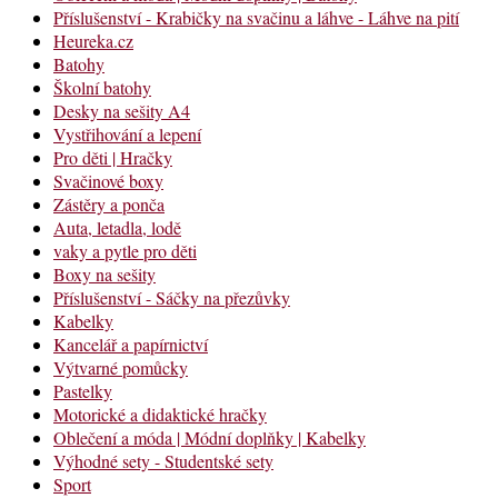
Příslušenství - Krabičky na svačinu a láhve - Láhve na pití
Heureka.cz
Batohy
Školní batohy
Desky na sešity A4
Vystřihování a lepení
Pro děti | Hračky
Svačinové boxy
Zástěry a ponča
Auta, letadla, lodě
vaky a pytle pro děti
Boxy na sešity
Příslušenství - Sáčky na přezůvky
Kabelky
Kancelář a papírnictví
Výtvarné pomůcky
Pastelky
Motorické a didaktické hračky
Oblečení a móda | Módní doplňky | Kabelky
Výhodné sety - Studentské sety
Sport