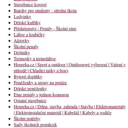
Stavebnice kovové
Batohy pro studenty - střední škola
Ledvinky
Dětské kufříky
Příslušenství - Penály - Školní etue
Láhve a krabičky
Aktovky
Školní penály
Deštníky
Termosky a termoláhve
Heureka.cz | Sport a outdoor | Outdoorové vybavení | Vaření v
přírodě | Chladící tašky a boxy
Bytové doplňky
Peněženky a spony na peníze
Dětské peněženky
Etue penály s jednou komorou
Ostatní stavebnice
Heureka.cz | Dílna, stavba, zahrada | Stavba | Elektromateriály
| Elektroinstalační materiál | Kabeláž | Kabely a vodiče
Školní potřeby
Sady školních pomůcek