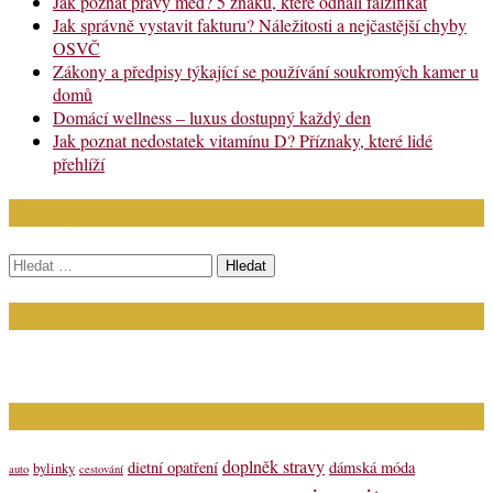
Jak poznat pravý med? 5 znaků, které odhalí falzifikát
Jak správně vystavit fakturu? Náležitosti a nejčastější chyby
OSVČ
Zákony a předpisy týkající se používání soukromých kamer u
domů
Domácí wellness – luxus dostupný každý den
Jak poznat nedostatek vitamínu D? Příznaky, které lidé
přehlíží
Chci najít:
Vyhledávání
Kontakt
Napište nám (dotazy, inzerce): info@bagit.cz
Vybírejte témata dle štítků
doplněk stravy
dietní opatření
dámská móda
bylinky
auto
cestování