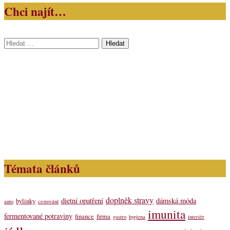
Chci najít…
Vyhledávání
Témata článků
doplněk stravy
dietní opatření
dámská móda
bylinky
auto
cestování
imunita
fermentované potraviny
finance
firma
gastro
hygiena
interiér