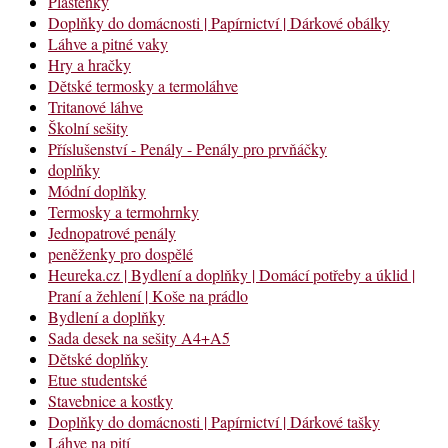
Pláštěnky
Doplňky do domácnosti | Papírnictví | Dárkové obálky
Láhve a pitné vaky
Hry a hračky
Dětské termosky a termoláhve
Tritanové láhve
Školní sešity
Příslušenství - Penály - Penály pro prvňáčky
doplňky
Módní doplňky
Termosky a termohrnky
Jednopatrové penály
peněženky pro dospělé
Heureka.cz | Bydlení a doplňky | Domácí potřeby a úklid |
Praní a žehlení | Koše na prádlo
Bydlení a doplňky
Sada desek na sešity A4+A5
Dětské doplňky
Etue studentské
Stavebnice a kostky
Doplňky do domácnosti | Papírnictví | Dárkové tašky
Láhve na pití