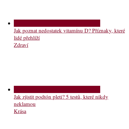
Jak poznat nedostatek vitamínu D? Příznaky, které
lidé přehlíží
Zdraví
Jak zjistit podtón pleti? 5 testů, které nikdy
neklamou
Krása