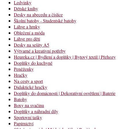
Ledvinky
Dětské knihy
Desky na abecedu a číslice
Školní batohy - Studentské batohy
Láhve a hrnky
Oblečení a móda
Láhve pro děti
Desky na sešity A5
Výtvarné a kreativní potřeby
Heureka.cz | Bydlení a doplňky | Bytový textil | Přehozy
Doplňky do kuchyně
Peněženky
Hračky
Na cesty a sport
Didaktické hračky
Doplňky do domácnosti | Dekorativní osvětlení | Baterie
Batohy
Boxy na svačinu
Doplňky a náhradní díly
Sportovní tašky
Papírnictví