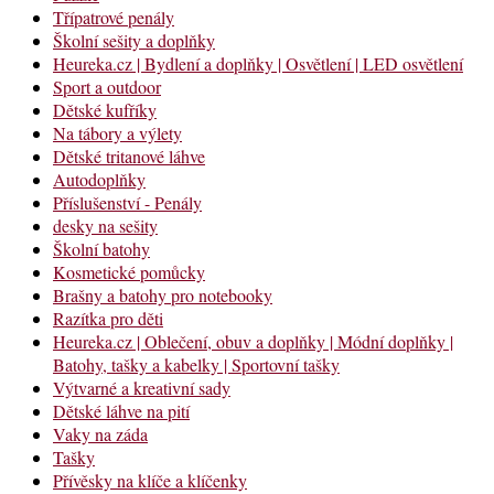
Třípatrové penály
Školní sešity a doplňky
Heureka.cz | Bydlení a doplňky | Osvětlení | LED osvětlení
Sport a outdoor
Dětské kufříky
Na tábory a výlety
Dětské tritanové láhve
Autodoplňky
Příslušenství - Penály
desky na sešity
Školní batohy
Kosmetické pomůcky
Brašny a batohy pro notebooky
Razítka pro děti
Heureka.cz | Oblečení, obuv a doplňky | Módní doplňky |
Batohy, tašky a kabelky | Sportovní tašky
Výtvarné a kreativní sady
Dětské láhve na pití
Vaky na záda
Tašky
Přívěsky na klíče a klíčenky