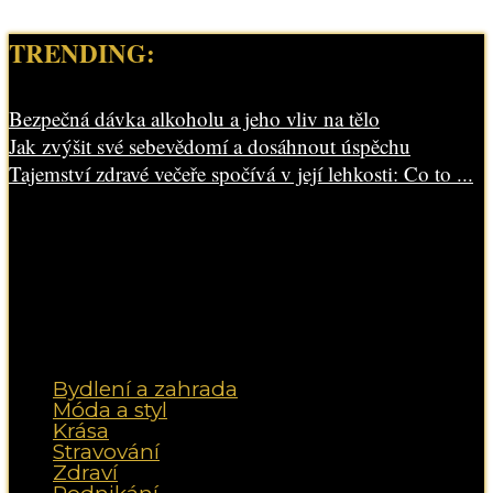
TRENDING:
Bezpečná dávka alkoholu a jeho vliv na tělo
Jak zvýšit své sebevědomí a dosáhnout úspěchu
Tajemství zdravé večeře spočívá v její lehkosti: Co to ...
Bydlení a zahrada
Móda a styl
Krása
Stravování
Zdraví