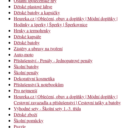
Ostatní společenské hry
Dětské plastové láhve
Dětské batohy a kapsičky
Heureka.cz | Oblečení, obuv a doplňky | Módní doplňky |
Hodinky a šperky | Šperky | Šperkovnice
Hrnky a termohrnky
Dětské kapsáře
Dětské batohy
Zástěry a ubrusy na tvoření
Auto-moto
Příslušenství - Penály - Jednopatrové penály
Školní batohy
Školní penály
Dekorativní kosmetika
Příslušenství k notebookům
Pro nejmenší
Heureka.cz | Oblečení, obuv a doplňky | Módní doplňky |
Cestovní zavazadla a příslušenství | Cestovní tašky a batohy
Výhodné sety - Školní sety 1.-3. třída
Dětské zboží
Školní pomůcky
Puzzle