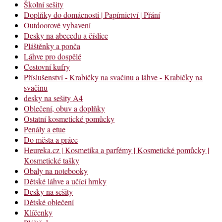
Školní sešity
Doplňky do domácnosti | Papírnictví | Přání
Outdoorové vybavení
Desky na abecedu a číslice
Pláštěnky a ponča
Láhve pro dospělé
Cestovní kufry
Příslušenství - Krabičky na svačinu a láhve - Krabičky na
svačinu
desky na sešity A4
Oblečení, obuv a doplňky
Ostatní kosmetické pomůcky
Penály a etue
Do města a práce
Heureka.cz | Kosmetika a parfémy | Kosmetické pomůcky |
Kosmetické tašky
Obaly na notebooky
Dětské láhve a učící hrnky
Desky na sešity
Dětské oblečení
Klíčenky