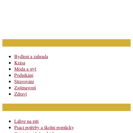
Rubriky článků
Bydlení a zahrada
Krása
Móda a styl
Podnikání
Stravování
Zajímavosti
Zdraví
Módní katalog
Láhve na pití
Psací potřeby a školní pomůcky