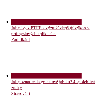
Jak pásy z PTFE s výztuží zlepšují výkon v
průmyslových aplikacích
Podnikání
Jak poznat zralé granátové jablko? 4 spolehlivé
znaky
Stravování