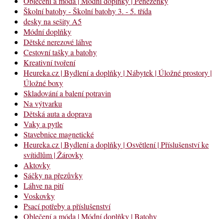
Oblečení a móda | Módní doplňky | Peněženky
Školní batohy - Školní batohy 3. - 5. třída
desky na sešity A5
Módní doplňky
Dětské nerezové láhve
Cestovní tašky a batohy
Kreativní tvoření
Heureka.cz | Bydlení a doplňky | Nábytek | Úložné prostory |
Úložné boxy
Skladování a balení potravin
Na výtvarku
Dětská auta a doprava
Vaky a pytle
Stavebnice magnetické
Heureka.cz | Bydlení a doplňky | Osvětlení | Příslušenství ke
svítidlům | Žárovky
Aktovky
Sáčky na přezůvky
Láhve na pití
Voskovky
Psací potřeby a příslušenství
Oblečení a móda | Módní doplňky | Batohy