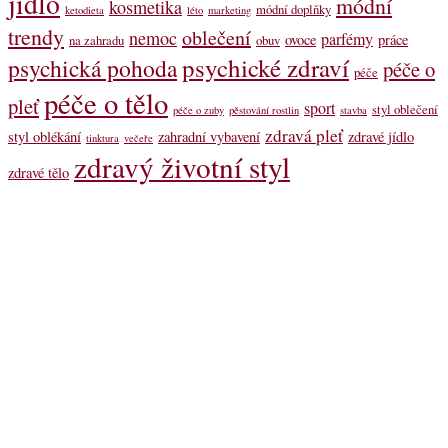
jídlo
módní
kosmetika
módní doplňky
ketodieta
léto
marketing
trendy
oblečení
nemoc
parfémy
ovoce
práce
na zahradu
obuv
psychické zdraví
psychická pohoda
péče o
péče
péče o tělo
pleť
sport
styl oblečení
péče o zuby
pěstování rostlin
stavba
zdravá pleť
styl oblékání
zahradní vybavení
zdravé jídlo
tinktura
večeře
zdravý životní styl
zdravé tělo