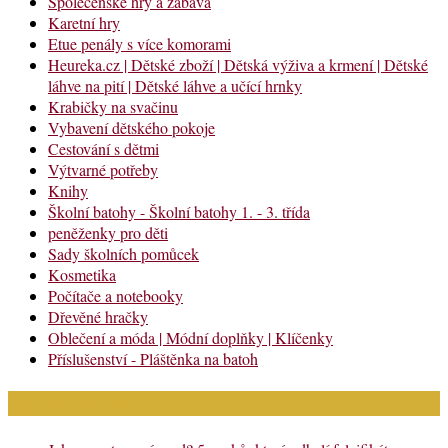
Společenské hry a zábava
Karetní hry
Etue penály s více komorami
Heureka.cz | Dětské zboží | Dětská výživa a krmení | Dětské
láhve na pití | Dětské láhve a učící hrnky
Krabičky na svačinu
Vybavení dětského pokoje
Cestování s dětmi
Výtvarné potřeby
Knihy
Školní batohy - Školní batohy 1. - 3. třída
peněženky pro děti
Sady školních pomůcek
Kosmetika
Počítače a notebooky
Dřevěné hračky
Oblečení a móda | Módní doplňky | Klíčenky
Příslušenství - Pláštěnka na batoh
Nejnovější články