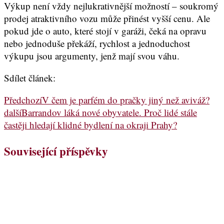
Výkup není vždy nejlukrativnější možností – soukromý
prodej atraktivního vozu může přinést vyšší cenu. Ale
pokud jde o auto, které stojí v garáži, čeká na opravu
nebo jednoduše překáží, rychlost a jednoduchost
výkupu jsou argumenty, jenž mají svou váhu.
Sdílet článek:
Předchozí
V čem je parfém do pračky jiný než aviváž?
další
Barrandov láká nové obyvatele. Proč lidé stále
častěji hledají klidné bydlení na okraji Prahy?
Související příspěvky