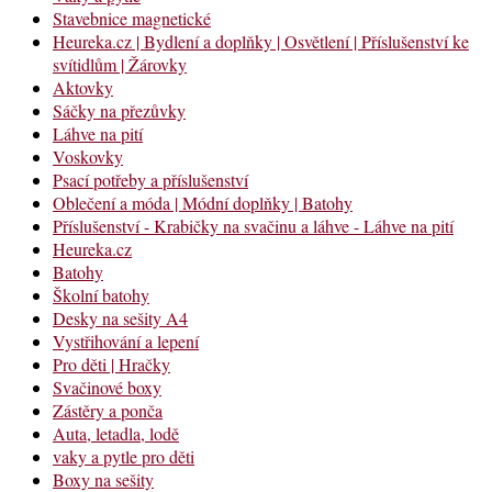
Stavebnice magnetické
Heureka.cz | Bydlení a doplňky | Osvětlení | Příslušenství ke
svítidlům | Žárovky
Aktovky
Sáčky na přezůvky
Láhve na pití
Voskovky
Psací potřeby a příslušenství
Oblečení a móda | Módní doplňky | Batohy
Příslušenství - Krabičky na svačinu a láhve - Láhve na pití
Heureka.cz
Batohy
Školní batohy
Desky na sešity A4
Vystřihování a lepení
Pro děti | Hračky
Svačinové boxy
Zástěry a ponča
Auta, letadla, lodě
vaky a pytle pro děti
Boxy na sešity