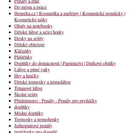
Penály a etue
Do města a práce
Heureka.cz | Kosmetika a parfémy | Kosmetické pomůcky |
Kosmetické tašky
Obaly na notebooky
Dětské láhve a učící hrnky
Desky na sešity
Dětské oblečení
Klíčenky
Pláštěnky
Doplňky do domácnosti | Papírnictví | Dárkové obálky
Láhve a pitné vaky
Hry a hračky
Dětské termosky a termoláhve
Tritanové láhve
Školní sešity
Příslušenství - Penály - Penály pro prvňáčky
doplňky
Módní doplňky
Termosky a termohrnky
Jednopatrové penály
peněženky pro dospělé