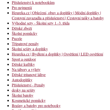
Příslušenství k notebookům
Pro nejmenší
Heureka.cz | Oblečení, obuv a doplňky | Módní doplňky |
Cestovní zavazadla a příslušenství | Cestovní tašky a batohy
Výhodné sety - Školní sety 1.-3. třída
Dětské zboží
Školní pomůcky
Puzzle
Třípatrové penály
Školní sešity a doplňky
Heureka.cz | Bydlení a doplňky | Osvětlení | LED osvětlení
Sport a outdoor
Dětské kufříky
Na tábory a výlety
Dětské tritanové láhve
Autodoplňky
Příslušenství - Penály
desky na sešity
Školní batohy
Kosmetické pomůcky
Brašny a batohy pro notebooky