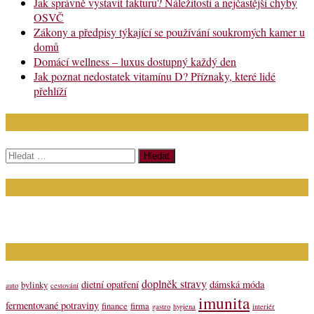
Jak správně vystavit fakturu? Náležitosti a nejčastější chyby
OSVČ
Zákony a předpisy týkající se používání soukromých kamer u
domů
Domácí wellness – luxus dostupný každý den
Jak poznat nedostatek vitamínu D? Příznaky, které lidé
přehlíží
Chci najít:
Vyhledávání
Kontakt
Napište nám (dotazy, inzerce): info@bagit.cz
Vybírejte témata dle štítků
doplněk stravy
dietní opatření
dámská móda
bylinky
auto
cestování
imunita
fermentované potraviny
finance
firma
gastro
hygiena
interiér