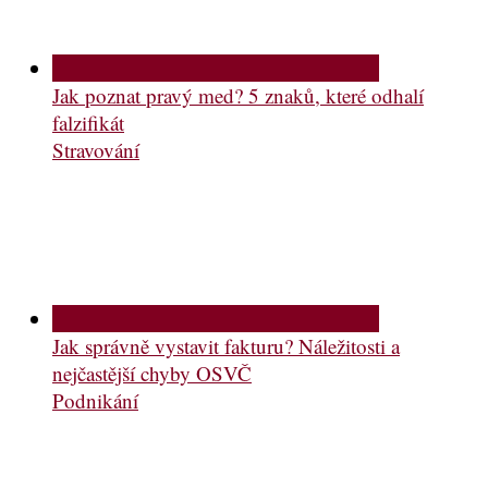
Jak poznat pravý med? 5 znaků, které odhalí
falzifikát
Stravování
Jak správně vystavit fakturu? Náležitosti a
nejčastější chyby OSVČ
Podnikání