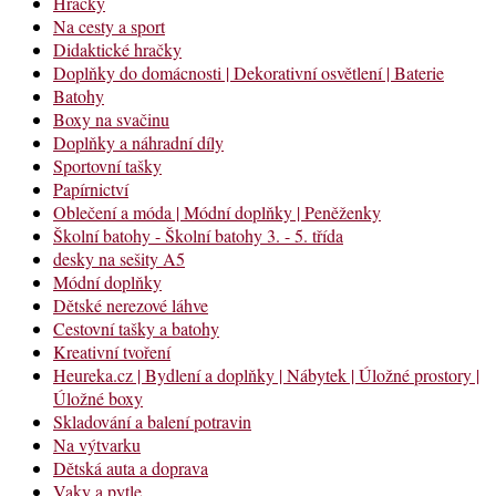
Hračky
Na cesty a sport
Didaktické hračky
Doplňky do domácnosti | Dekorativní osvětlení | Baterie
Batohy
Boxy na svačinu
Doplňky a náhradní díly
Sportovní tašky
Papírnictví
Oblečení a móda | Módní doplňky | Peněženky
Školní batohy - Školní batohy 3. - 5. třída
desky na sešity A5
Módní doplňky
Dětské nerezové láhve
Cestovní tašky a batohy
Kreativní tvoření
Heureka.cz | Bydlení a doplňky | Nábytek | Úložné prostory |
Úložné boxy
Skladování a balení potravin
Na výtvarku
Dětská auta a doprava
Vaky a pytle