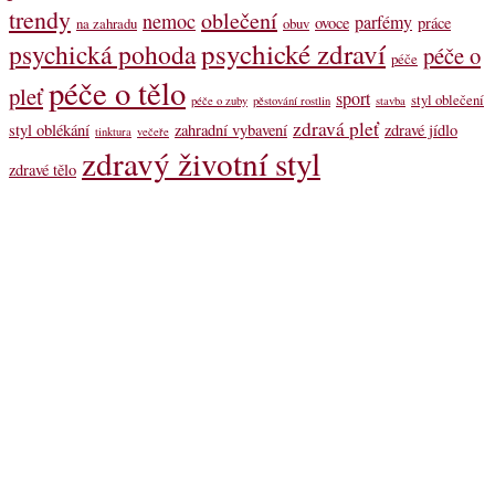
trendy
oblečení
nemoc
parfémy
ovoce
práce
na zahradu
obuv
psychické zdraví
psychická pohoda
péče o
péče
péče o tělo
pleť
sport
styl oblečení
péče o zuby
pěstování rostlin
stavba
zdravá pleť
styl oblékání
zahradní vybavení
zdravé jídlo
tinktura
večeře
zdravý životní styl
zdravé tělo