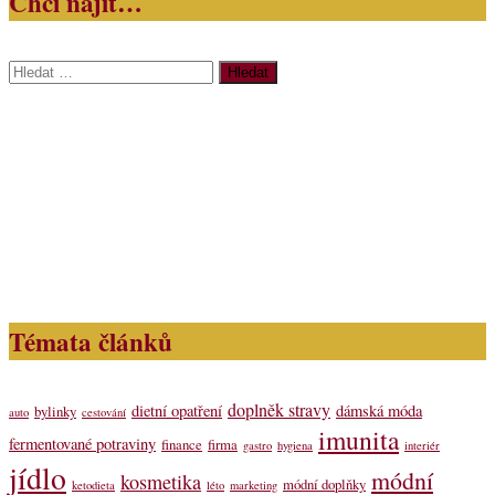
Chci najít…
Vyhledávání
Témata článků
doplněk stravy
dietní opatření
dámská móda
bylinky
auto
cestování
imunita
fermentované potraviny
finance
firma
gastro
hygiena
interiér
jídlo
módní
kosmetika
módní doplňky
ketodieta
léto
marketing