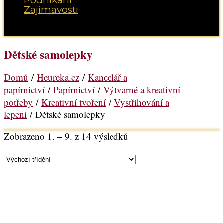
Podnikání
Zajímavosti
Vyberte možnost Stránka
Dětské samolepky
Domů
/
Heureka.cz
/
Kancelář a
papírnictví
/
Papírnictví
/
Výtvarné a kreativní
potřeby
/
Kreativní tvoření
/
Vystřihování a
lepení
/ Dětské samolepky
Zobrazeno 1. – 9. z 14 výsledků