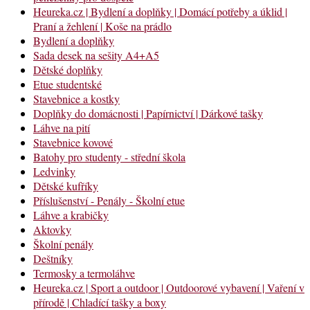
Heureka.cz | Bydlení a doplňky | Domácí potřeby a úklid |
Praní a žehlení | Koše na prádlo
Bydlení a doplňky
Sada desek na sešity A4+A5
Dětské doplňky
Etue studentské
Stavebnice a kostky
Doplňky do domácnosti | Papírnictví | Dárkové tašky
Láhve na pití
Stavebnice kovové
Batohy pro studenty - střední škola
Ledvinky
Dětské kufříky
Příslušenství - Penály - Školní etue
Láhve a krabičky
Aktovky
Školní penály
Deštníky
Termosky a termoláhve
Heureka.cz | Sport a outdoor | Outdoorové vybavení | Vaření v
přírodě | Chladící tašky a boxy