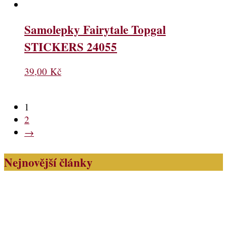
Samolepky Fairytale Topgal
STICKERS 24055
39,00
Kč
1
2
→
Nejnovější články