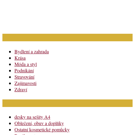
Rubriky článků
Bydlení a zahrada
Krása
Móda a styl
Podnikání
Stravování
Zajímavosti
Zdraví
Módní katalog
desky na sešity A4
Oblečení, obuv a doplňky
Ostatní kosmetické pomůcky