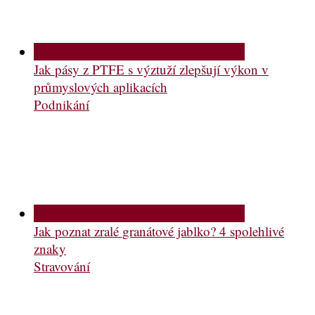
Jak pásy z PTFE s výztuží zlepšují výkon v
průmyslových aplikacích
Podnikání
Jak poznat zralé granátové jablko? 4 spolehlivé
znaky
Stravování