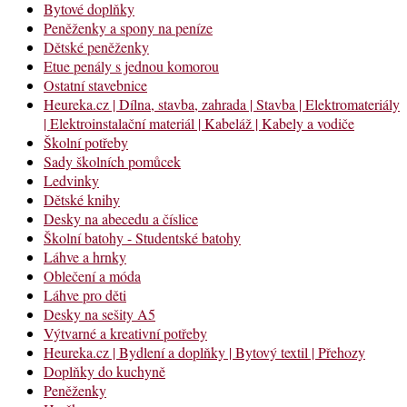
Bytové doplňky
Peněženky a spony na peníze
Dětské peněženky
Etue penály s jednou komorou
Ostatní stavebnice
Heureka.cz | Dílna, stavba, zahrada | Stavba | Elektromateriály
| Elektroinstalační materiál | Kabeláž | Kabely a vodiče
Školní potřeby
Sady školních pomůcek
Ledvinky
Dětské knihy
Desky na abecedu a číslice
Školní batohy - Studentské batohy
Láhve a hrnky
Oblečení a móda
Láhve pro děti
Desky na sešity A5
Výtvarné a kreativní potřeby
Heureka.cz | Bydlení a doplňky | Bytový textil | Přehozy
Doplňky do kuchyně
Peněženky