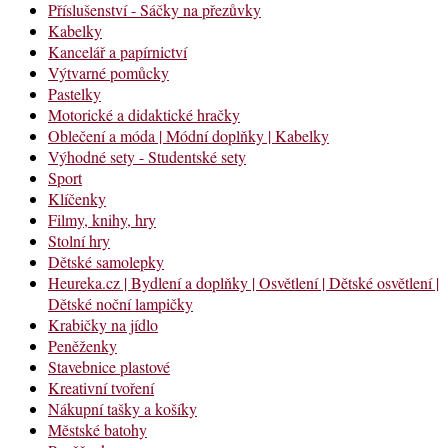
Příslušenství - Sáčky na přezůvky
Kabelky
Kancelář a papírnictví
Výtvarné pomůcky
Pastelky
Motorické a didaktické hračky
Oblečení a móda | Módní doplňky | Kabelky
Výhodné sety - Studentské sety
Sport
Klíčenky
Filmy, knihy, hry
Stolní hry
Dětské samolepky
Heureka.cz | Bydlení a doplňky | Osvětlení | Dětské osvětlení |
Dětské noční lampičky
Krabičky na jídlo
Peněženky
Stavebnice plastové
Kreativní tvoření
Nákupní tašky a košíky
Městské batohy