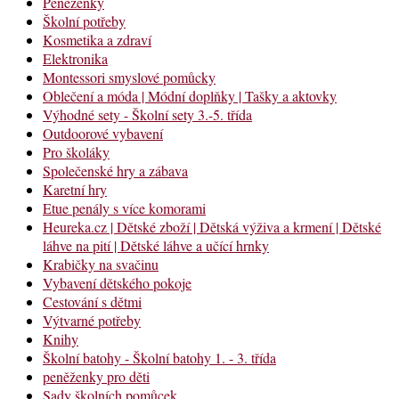
Peněženky
Školní potřeby
Kosmetika a zdraví
Elektronika
Montessori smyslové pomůcky
Oblečení a móda | Módní doplňky | Tašky a aktovky
Výhodné sety - Školní sety 3.-5. třída
Outdoorové vybavení
Pro školáky
Společenské hry a zábava
Karetní hry
Etue penály s více komorami
Heureka.cz | Dětské zboží | Dětská výživa a krmení | Dětské
láhve na pití | Dětské láhve a učící hrnky
Krabičky na svačinu
Vybavení dětského pokoje
Cestování s dětmi
Výtvarné potřeby
Knihy
Školní batohy - Školní batohy 1. - 3. třída
peněženky pro děti
Sady školních pomůcek