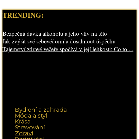
TRENDING:
Bezpečná dávka alkoholu a jeho vliv na tělo
Jak zvýšit své sebevědomí a dosáhnout úspěchu
Tajemství zdravé večeře spočívá v její lehkosti: Co to ...
Bydlení a zahrada
Móda a styl
Krása
Stravování
Zdraví