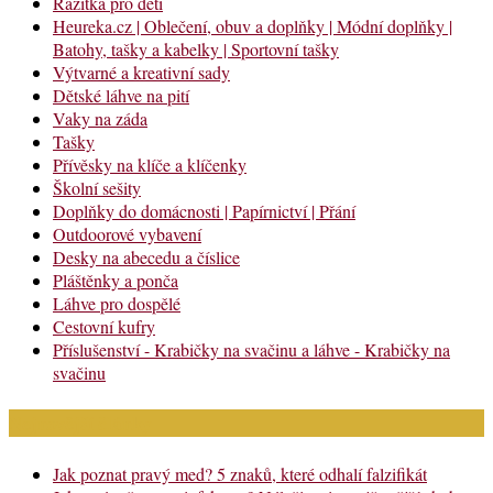
Razítka pro děti
Heureka.cz | Oblečení, obuv a doplňky | Módní doplňky |
Batohy, tašky a kabelky | Sportovní tašky
Výtvarné a kreativní sady
Dětské láhve na pití
Vaky na záda
Tašky
Přívěsky na klíče a klíčenky
Školní sešity
Doplňky do domácnosti | Papírnictví | Přání
Outdoorové vybavení
Desky na abecedu a číslice
Pláštěnky a ponča
Láhve pro dospělé
Cestovní kufry
Příslušenství - Krabičky na svačinu a láhve - Krabičky na
svačinu
Nejnovější články
Jak poznat pravý med? 5 znaků, které odhalí falzifikát