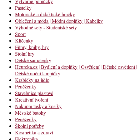
Výtvarné pomůcky
Pastelky
Motorické a didaktické hračky
Oblečení a móda | Módní doplňky | Kabelky
Výhodné sety - Studentské sety
Sport
Klíčenky
Filmy, knihy, hry
Stolní hry
Dětské samolepky
Heureka.cz | Bydlení a doplňky | Osvětlení | Dětské osvětlení |
Dětské noční lampičky
Krabičky na jídlo
Peněženky
Stavebnice plastové
Kreativní tvoření
Nákupní tašky a košíky
Městské batohy
Peněženky
Školní potřeby
Kosmetika a zdraví
Elektronika