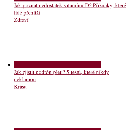
Jak poznat nedostatek vitamínu D? Příznaky, které
lidé přehlíží
Zdraví
Jak zjistit podtón pleti? 5 testů, které nikdy
neklamou
Krása