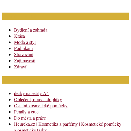
Rubriky článků
Bydlení a zahrada
Krása
Móda a styl
Podnikání
Stravování
Zajímavosti
Zdraví
Módní katalog
desky na sešity A4
Oblečení, obuv a doplňky
Ostatní kosmetické pomůcky
Penály a etue
Do města a práce
Heureka.cz | Kosmetika a parfémy | Kosmetické pomůcky |
Kosmetické tašky