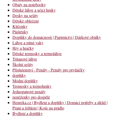
Obaly na notebooky
Dětské láhve a učící hrnky
Desky na sešity
Dětské oblečení
Klíčenky
Pláštěnky
Doplňky do domácnosti | Papírnictví | Dárkové obálky
Láhve a pitné vaky
Hry a hračky
Dětské termosky a termoláhve
Tritanové láhve
Školní sešity
Příslušenství - Penály - Penály pro prvňáčky
doplňky
Módní doplňky
Termosky a termohrnky
Jednopatrové penály
peněženky pro dospělé
Heureka.cz | Bydlení a doplňky | Domácí potřeby a úklid |
Praní a žehlení | Koše na prádlo
Bydlení a doplňky