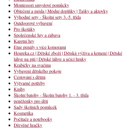
Montessori smyslové pomůcky
Oblečení a móda | Módní doplňky | Tašky a aktovky
Výhodné sety - Školní sety 3.-5. třída
Outdoorové vybavení
Pro školáky
Společenské hry a zábava
Karetní hry
Etue penály s více komorami
Heureka.cz | Dětské zboží | Dětská výživa a krmení | Dětské
láhve na pití | Dětské láhve a učící hrnky
Krabičky na svačinu
Vybavení dětského pokoje
Cestování s dětmi
Výtvarné potřeby
Knihy
Školní batohy - Školní batohy 1. - 3. třída
peněženky pro děti
Sady školních pomůcek
Kosmetika
Počítače a notebooky
Dřevěné hračky