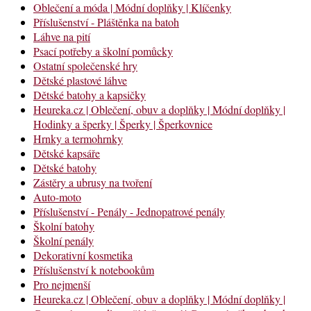
Oblečení a móda | Módní doplňky | Klíčenky
Příslušenství - Pláštěnka na batoh
Láhve na pití
Psací potřeby a školní pomůcky
Ostatní společenské hry
Dětské plastové láhve
Dětské batohy a kapsičky
Heureka.cz | Oblečení, obuv a doplňky | Módní doplňky |
Hodinky a šperky | Šperky | Šperkovnice
Hrnky a termohrnky
Dětské kapsáře
Dětské batohy
Zástěry a ubrusy na tvoření
Auto-moto
Příslušenství - Penály - Jednopatrové penály
Školní batohy
Školní penály
Dekorativní kosmetika
Příslušenství k notebookům
Pro nejmenší
Heureka.cz | Oblečení, obuv a doplňky | Módní doplňky |