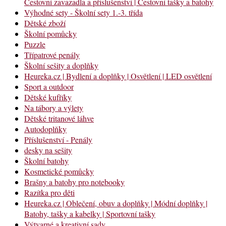
Cestovní zavazadla a příslušenství | Cestovní tašky a batohy
Výhodné sety - Školní sety 1.-3. třída
Dětské zboží
Školní pomůcky
Puzzle
Třípatrové penály
Školní sešity a doplňky
Heureka.cz | Bydlení a doplňky | Osvětlení | LED osvětlení
Sport a outdoor
Dětské kufříky
Na tábory a výlety
Dětské tritanové láhve
Autodoplňky
Příslušenství - Penály
desky na sešity
Školní batohy
Kosmetické pomůcky
Brašny a batohy pro notebooky
Razítka pro děti
Heureka.cz | Oblečení, obuv a doplňky | Módní doplňky |
Batohy, tašky a kabelky | Sportovní tašky
Výtvarné a kreativní sady