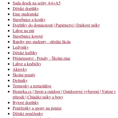
Sada desek na sešity A4+A5
Dětské doplňky
Etue studentské
Stavebnice a kostky
Doplňky do domácnosti | Papírnictví | Dárkové tašky
Láhve na pití
Stavebnice kovové
Batohy pro studenty - střední škola
Ledvinky
Dětské kufříky
Příslušenství - Penály - Školní etue
Láhve a krabičky
Aktovky
Školní penály
Deštníky
Termosky a termoláhve
Heureka.cz | Sport a outdoor | Outdoorové vybavení | Vaření v
přírodě | Chladící tašky a boxy
Bytové doplňky
Peněženky a spony na peníze
Dětské peněženky