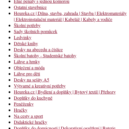
Etue penály s jednou komorou
Ostatní stavebnice
Heureka.cz | Dílna, stavba, zahrada | Stavba | Elektromateriály
| Elektroinstalační materiál | Kabeláž | Kabely a vodiče
Školní potřeby
Sady školních pomůcek
Ledvinky
Dětské knihy
Desky na abecedu a číslice
Školní batohy - Studentské batohy
Láhve a hrnky
Oblečení a móda
Láhve pro děti
Desky na sešity A5
Výtvarné a kreativní potřeby
Heureka.cz | Bydlení a doplňky | Bytový textil | Přehozy
Doplňky do kuchyně
Peněženky
Hračky
Na cesty a sport
Didaktické hračky
Doplňky do domácnosti | Dekorativní osvětlení | Baterie