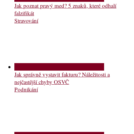
Jak poznat pravý med? 5 znaků, které odhalí
falzifikát
Stravování
Jak správně vystavit fakturu? Náležitosti a
nejčastější chyby OSVČ
Podnikání