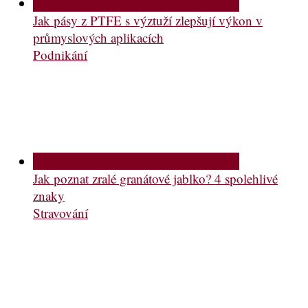
Jak pásy z PTFE s výztuží zlepšují výkon v
průmyslových aplikacích
Podnikání
Jak poznat zralé granátové jablko? 4 spolehlivé
znaky
Stravování