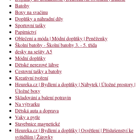
Batohy
Boxy na svačinu
Doplňky a náhradní díly
Sportovní tašky
Papírnictví
Oblečení a móda | Módní doplňky | Peněženky
Školní batohy - Školní batohy 3. - 5. třída
desky na sešity A5
Módní doplňky
Dětské nerezové láhve
Cestovní tašky a batohy
Kreativní tvoření
Heureka.cz | Bydlení a doplňky | Nábytek | Úložné prostory |
Úložné boxy
Skladování a balení potravin
Na výtvarku
Dětská auta a doprava
Vaky a pytle
Stavebnice magnetické
Heureka.cz | Bydlení a doplňky | Osvětlení | Příslušenství ke
svítidlům | Žárovky