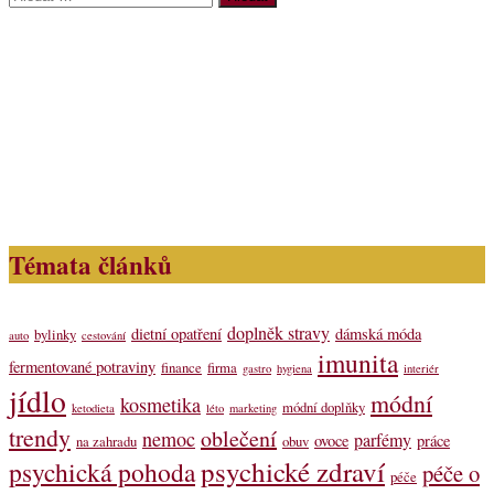
Témata článků
doplněk stravy
dietní opatření
dámská móda
bylinky
auto
cestování
imunita
fermentované potraviny
finance
firma
gastro
hygiena
interiér
jídlo
módní
kosmetika
módní doplňky
ketodieta
léto
marketing
trendy
oblečení
nemoc
parfémy
ovoce
práce
na zahradu
obuv
psychické zdraví
psychická pohoda
péče o
péče