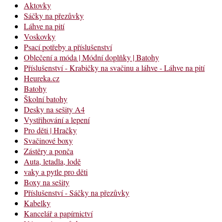
Aktovky
Sáčky na přezůvky
Láhve na pití
Voskovky
Psací potřeby a příslušenství
Oblečení a móda | Módní doplňky | Batohy
Příslušenství - Krabičky na svačinu a láhve - Láhve na pití
Heureka.cz
Batohy
Školní batohy
Desky na sešity A4
Vystřihování a lepení
Pro děti | Hračky
Svačinové boxy
Zástěry a ponča
Auta, letadla, lodě
vaky a pytle pro děti
Boxy na sešity
Příslušenství - Sáčky na přezůvky
Kabelky
Kancelář a papírnictví