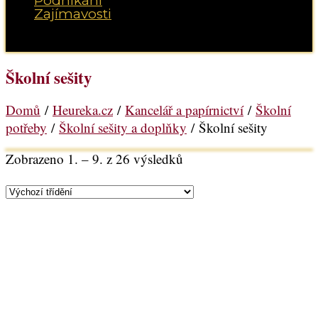
Podnikání
Zajímavosti
Vyberte možnost Stránka
Školní sešity
Domů
/
Heureka.cz
/
Kancelář a papírnictví
/
Školní
potřeby
/
Školní sešity a doplňky
/ Školní sešity
Zobrazeno 1. – 9. z 26 výsledků