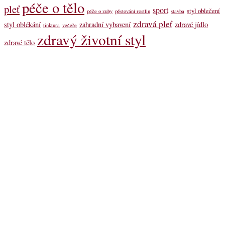
péče o tělo
pleť
sport
styl oblečení
péče o zuby
pěstování rostlin
stavba
zdravá pleť
styl oblékání
zahradní vybavení
zdravé jídlo
tinktura
večeře
zdravý životní styl
zdravé tělo