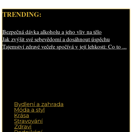
TRENDING:
Bezpečná dávka alkoholu a jeho vliv na tělo
Jak zvýšit své sebevědomí a dosáhnout úspěchu
Tajemství zdravé večeře spočívá v její lehkosti: Co to ...
Bydlení a zahrada
Móda a styl
Krása
Stravování
Zdraví