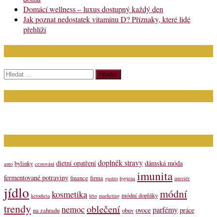
Domácí wellness – luxus dostupný každý den
Jak poznat nedostatek vitamínu D? Příznaky, které lidé
přehlíží
Chci najít:
Vyhledávání
Kontakt
Napište nám (dotazy, inzerce): info@bagit.cz
Vybírejte témata dle štítků
doplněk stravy
dietní opatření
dámská móda
bylinky
auto
cestování
imunita
fermentované potraviny
finance
firma
gastro
hygiena
interiér
jídlo
módní
kosmetika
módní doplňky
ketodieta
léto
marketing
trendy
oblečení
nemoc
parfémy
ovoce
práce
na zahradu
obuv