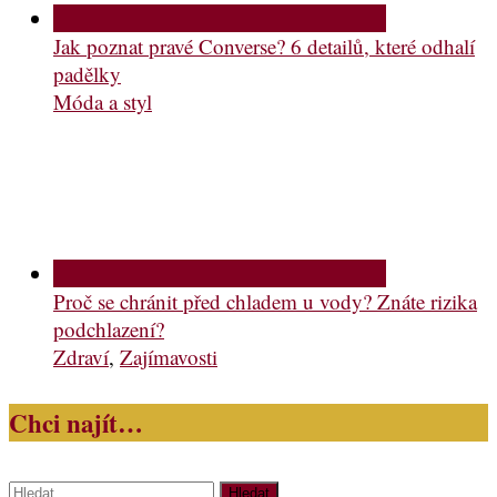
Jak poznat pravé Converse? 6 detailů, které odhalí
padělky
Móda a styl
Proč se chránit před chladem u vody? Znáte rizika
podchlazení?
Zdraví
,
Zajímavosti
Chci najít…
Vyhledávání