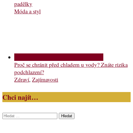
padělky
Móda a styl
Proč se chránit před chladem u vody? Znáte rizika
podchlazení?
Zdraví
,
Zajímavosti
Chci najít…
Vyhledávání