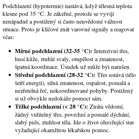
Podchlazení (hypotermie) nastává, když tělesná teplota
klesne pod 35 °C. Je zákeřné, protože se vyvíjí
nenápadně a postižený si často neuvědomí vážnost
situace. Proto je klíčové znát varovné signály a reagovat
včas:
Mírné podchlazení (32-35 °C):
Intenzivní třes,
husí kůže, ztuhlé svaly, otupělost a zmatenost,
špatná koordinace. Úsudek už může být narušen.
Střední podchlazení (28-32 °C):
Třes ustává (tělo
šetří energii), silná zmatenost, ospalost, pomalá a
nezřetelná řeč, nekoordinované pohyby. Postižený
si už obvykle nedokáže pomoci sám.
Těžké podchlazení (< 28 °C):
Ztráta vědomí,
žádný viditelný třes, povrchní a pomalé dýchání,
slabý puls, ztuhlost těla. Jde o život ohrožující stav
vyžadující okamžitou lékařskou pomoc.