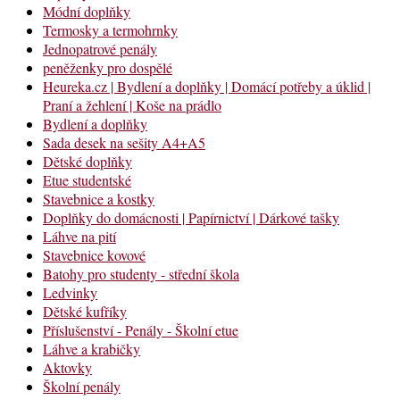
Módní doplňky
Termosky a termohrnky
Jednopatrové penály
peněženky pro dospělé
Heureka.cz | Bydlení a doplňky | Domácí potřeby a úklid |
Praní a žehlení | Koše na prádlo
Bydlení a doplňky
Sada desek na sešity A4+A5
Dětské doplňky
Etue studentské
Stavebnice a kostky
Doplňky do domácnosti | Papírnictví | Dárkové tašky
Láhve na pití
Stavebnice kovové
Batohy pro studenty - střední škola
Ledvinky
Dětské kufříky
Příslušenství - Penály - Školní etue
Láhve a krabičky
Aktovky
Školní penály