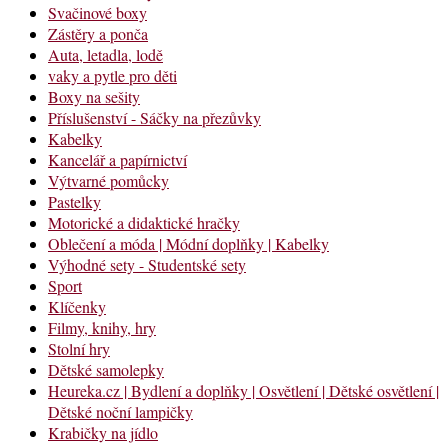
Svačinové boxy
Zástěry a ponča
Auta, letadla, lodě
vaky a pytle pro děti
Boxy na sešity
Příslušenství - Sáčky na přezůvky
Kabelky
Kancelář a papírnictví
Výtvarné pomůcky
Pastelky
Motorické a didaktické hračky
Oblečení a móda | Módní doplňky | Kabelky
Výhodné sety - Studentské sety
Sport
Klíčenky
Filmy, knihy, hry
Stolní hry
Dětské samolepky
Heureka.cz | Bydlení a doplňky | Osvětlení | Dětské osvětlení |
Dětské noční lampičky
Krabičky na jídlo