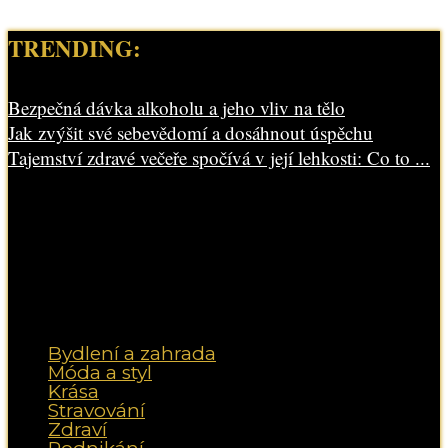
TRENDING:
Bezpečná dávka alkoholu a jeho vliv na tělo
Jak zvýšit své sebevědomí a dosáhnout úspěchu
Tajemství zdravé večeře spočívá v její lehkosti: Co to ...
Bydlení a zahrada
Móda a styl
Krása
Stravování
Zdraví