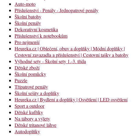
Auto-moto
Příslušenství - Penály - Jednopatrové penály
Školní batohy
Školní penály
Dekorativní kosmetika
Příslušenství k notebookům
Pro nejmenší
Heureka.cz | Oblečení, obuv a doplňky | Módní doplňky |
Cestovní zavazadla a příslušenství | Cestovní tašky a batohy
Výhodné sety - Školní sety 1.-3. třída
Dětské zboží
Školní pomůcky
Puzzle
Třípatrové penály
Školní sešity a doplňky
Heureka.cz | Bydlení a doplňky | Osvětlení | LED osvětlení
Sport a outdoor
Dětské kufříky
Na tábory a výlety
Dětské tritanové láhve
Autodoplňky