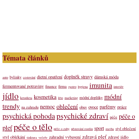
Témata článků
doplněk stravy
dietní opatření
dámská móda
bylinky
auto
cestování
imunita
fermentované potraviny
finance
firma
gastro
hygiena
interiér
jídlo
módní
kosmetika
módní doplňky
ketodieta
léto
marketing
trendy
oblečení
nemoc
parfémy
ovoce
práce
na zahradu
obuv
psychické zdraví
psychická pohoda
péče o
péče
péče o tělo
pleť
sport
styl oblečení
péče o zuby
pěstování rostlin
stavba
zdravá pleť
styl oblékání
zahradní vybavení
zdravé jídlo
tinktura
večeře