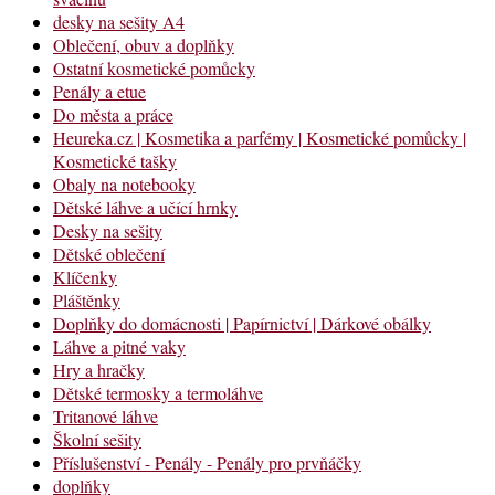
desky na sešity A4
Oblečení, obuv a doplňky
Ostatní kosmetické pomůcky
Penály a etue
Do města a práce
Heureka.cz | Kosmetika a parfémy | Kosmetické pomůcky |
Kosmetické tašky
Obaly na notebooky
Dětské láhve a učící hrnky
Desky na sešity
Dětské oblečení
Klíčenky
Pláštěnky
Doplňky do domácnosti | Papírnictví | Dárkové obálky
Láhve a pitné vaky
Hry a hračky
Dětské termosky a termoláhve
Tritanové láhve
Školní sešity
Příslušenství - Penály - Penály pro prvňáčky
doplňky