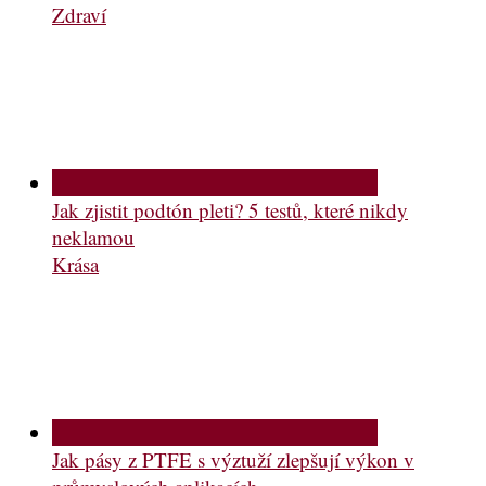
Zdraví
Jak zjistit podtón pleti? 5 testů, které nikdy
neklamou
Krása
Jak pásy z PTFE s výztuží zlepšují výkon v