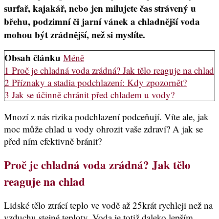
surfař, kajakář, nebo jen milujete čas strávený u
břehu, podzimní či jarní vánek a chladnější voda
mohou být zrádnější, než si myslíte.
Obsah článku
Méně
1
Proč je chladná voda zrádná? Jak tělo reaguje na chlad
2
Příznaky a stadia podchlazení: Kdy zpozornět?
3
Jak se účinně chránit před chladem u vody?
Mnozí z nás rizika podchlazení podceňují. Víte ale, jak
moc může chlad u vody ohrozit vaše zdraví? A jak se
před ním efektivně bránit?
Proč je chladná voda zrádná? Jak tělo
reaguje na chlad
Lidské tělo ztrácí teplo ve vodě až 25krát rychleji než na
vzduchu stejné teploty. Voda je totiž daleko lepším