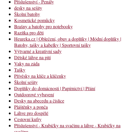
Příslušenství - Penály
desky na sešity
Školní batohy
Kosmetické pomůcky
Brašny a batohy pro notebooky
Razítka pro děti
Heureka.cz | Oblečení, obuv a doplňky | Módní doplňky |
Batohy, tašky a kabelky | Sportovní tašky
Výtvarné a kreativní sady
Dětské láhve na pití
Vaky na záda
Tašky
Přívěsky na klíče a klíčenky
Školní sešity
Doplňky do domácnosti | Papírnictví | Přání
Outdoorové vybavení
Desky na abecedu a číslice
Pláštěnky a ponča
Láhve pro dospělé
Cestovní kufry
Příslušenství - Krabičky na svačinu a láhve - Krabičky na
svačinu