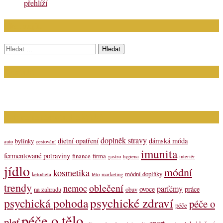
přehlíží
Chci najít:
Vyhledávání
Kontakt
Napište nám (dotazy, inzerce): info@bagit.cz
Vybírejte témata dle štítků
doplněk stravy
dietní opatření
dámská móda
bylinky
auto
cestování
imunita
fermentované potraviny
finance
firma
gastro
hygiena
interiér
jídlo
módní
kosmetika
módní doplňky
ketodieta
léto
marketing
trendy
oblečení
nemoc
parfémy
ovoce
práce
na zahradu
obuv
psychické zdraví
psychická pohoda
péče o
péče
péče o tělo
pleť
sport