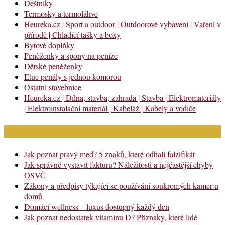
Deštníky
Termosky a termoláhve
Heureka.cz | Sport a outdoor | Outdoorové vybavení | Vaření v
přírodě | Chladící tašky a boxy
Bytové doplňky
Peněženky a spony na peníze
Dětské peněženky
Etue penály s jednou komorou
Ostatní stavebnice
Heureka.cz | Dílna, stavba, zahrada | Stavba | Elektromateriály
| Elektroinstalační materiál | Kabeláž | Kabely a vodiče
Nejnovější články
Jak poznat pravý med? 5 znaků, které odhalí falzifikát
Jak správně vystavit fakturu? Náležitosti a nejčastější chyby
OSVČ
Zákony a předpisy týkající se používání soukromých kamer u
domů
Domácí wellness – luxus dostupný každý den
Jak poznat nedostatek vitamínu D? Příznaky, které lidé