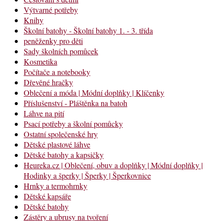
Výtvarné potřeby
Knihy
Školní batohy - Školní batohy 1. - 3. třída
peněženky pro děti
Sady školních pomůcek
Kosmetika
Počítače a notebooky
Dřevěné hračky
Oblečení a móda | Módní doplňky | Klíčenky
Příslušenství - Pláštěnka na batoh
Láhve na pití
Psací potřeby a školní pomůcky
Ostatní společenské hry
Dětské plastové láhve
Dětské batohy a kapsičky
Heureka.cz | Oblečení, obuv a doplňky | Módní doplňky |
Hodinky a šperky | Šperky | Šperkovnice
Hrnky a termohrnky
Dětské kapsáře
Dětské batohy
Zástěry a ubrusy na tvoření