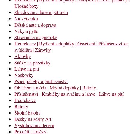
Úložné boxy
Skladování a balení potravin
Na výtvarku
Dětská auta a doprava
Vaky a pytle
Stavebnice magnetické
Heureka.cz | Bydlení a doplňky | Osvětlení | Příslušenství ke
svítidlům | Žárovky
Aktovky
Sáčky na přezůvky
Láhve na pití
Voskovky
Psací potřeby a příslušenství
Oblečení a móda | Módní doplňky | Batohy
Příslušenství - Krabičky na svačinu a láhve - Láhve na pití
Heureka.cz
Batohy
Školní batohy
Desky na sešity A4
Vystřihování a lepení
Pro děti | Hračky