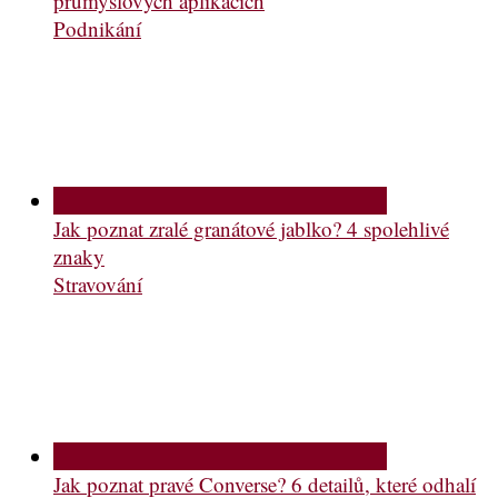
průmyslových aplikacích
Podnikání
Jak poznat zralé granátové jablko? 4 spolehlivé
znaky
Stravování
Jak poznat pravé Converse? 6 detailů, které odhalí