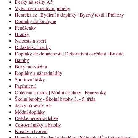
Desky na sešity A5
Výtvarné a kreativní potřeby
Heureka.cz | Bydlení a doplňky | Bytový textil | Přehozy
Doplňky do kuchyně
Peněženky
Hračky
Na cesty a sport
Didaktické hračky
Doplňky do domácnosti | Dekorativní osvětlení | Baterie
Batohy
Boxy na svačinu
Doplňky a náhradní díly
Sportovní tašky
Papírnictví
Oblečení a móda | Módní doplňky | Peněženky
Školní batohy - Školní batohy 3. - 5. třída
desky na sešity A5
Módní doplňky
Dětské nerezové láhve
Cestovní tašky a batohy
Kreativní tvoření
Heureka.cz | Bydlení a doplňky | Nábytek | Úložné prostory |