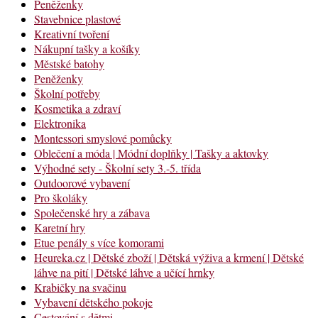
Peněženky
Stavebnice plastové
Kreativní tvoření
Nákupní tašky a košíky
Městské batohy
Peněženky
Školní potřeby
Kosmetika a zdraví
Elektronika
Montessori smyslové pomůcky
Oblečení a móda | Módní doplňky | Tašky a aktovky
Výhodné sety - Školní sety 3.-5. třída
Outdoorové vybavení
Pro školáky
Společenské hry a zábava
Karetní hry
Etue penály s více komorami
Heureka.cz | Dětské zboží | Dětská výživa a krmení | Dětské
láhve na pití | Dětské láhve a učící hrnky
Krabičky na svačinu
Vybavení dětského pokoje
Cestování s dětmi