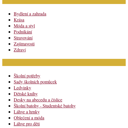
Rubriky článků
Bydlení a zahrada
Krása
Móda a styl
Podnikání
Stravování
Zajímavosti
Zdraví
Módní katalog
Školní potřeby
Sady školních pomůcek
Ledvinky
Dětské knihy
Desky na abecedu a číslice
Školní batohy - Studentské batohy
Láhve a hrnky
Oblečení a móda
Láhve pro děti