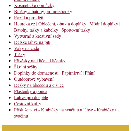
Kosmetické pomůcky
Brašny a batohy pro notebooky
Razítka pro děti
Heureka.cz | Oblečení, obuv a doplňky | Módní doplňky |
Batohy, tašky a kabelky | Sportovní tašky
Výtvarné a kreativní sady
Dětské láhve na pití
Vaky na záda
Tašky
Přívěsky na klíče a klíčenky
Školní sešity
Doplňky do domácnosti | Papírnictví | Přání
Outdoorové vybavení
Desky na abecedu a číslice
Pláštěnky a ponča
Láhve pro dospělé
Cestovní kufry
Příslušenství - Krabičky na svačinu a láhve - Krabičky na
svačinu
Nejnovější články