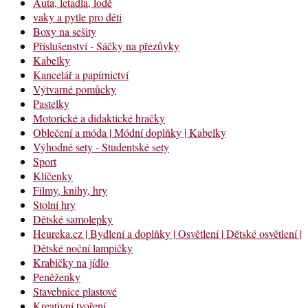
Auta, letadla, lodě
vaky a pytle pro děti
Boxy na sešity
Příslušenství - Sáčky na přezůvky
Kabelky
Kancelář a papírnictví
Výtvarné pomůcky
Pastelky
Motorické a didaktické hračky
Oblečení a móda | Módní doplňky | Kabelky
Výhodné sety - Studentské sety
Sport
Klíčenky
Filmy, knihy, hry
Stolní hry
Dětské samolepky
Heureka.cz | Bydlení a doplňky | Osvětlení | Dětské osvětlení |
Dětské noční lampičky
Krabičky na jídlo
Peněženky
Stavebnice plastové
Kreativní tvoření