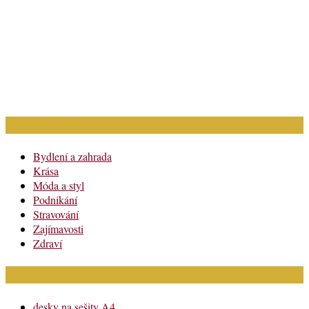
Rubriky článků
Bydlení a zahrada
Krása
Móda a styl
Podnikání
Stravování
Zajímavosti
Zdraví
Módní katalog
desky na sešity A4