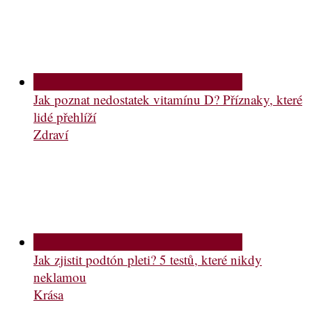
Jak poznat nedostatek vitamínu D? Příznaky, které
lidé přehlíží
Zdraví
Jak zjistit podtón pleti? 5 testů, které nikdy
neklamou
Krása