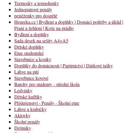
Termosky a termohrnky
Jednopatrové penály
peněženky pro dospělé
Heureka.cz | Bydlení a doplňky | Domácí potřeby a úklid |
Praní a žehlení | Koše na prádlo
Bydlení a doplňky
Sada desek na sešity A4+A5
Dětské doplňky
Etue studentské
Stavebnice a kostky
Doplňky do domácnosti | Papírnictví | Dárkové tašky
Láhve na pití
Stavebnice kovové
Batohy pro studenty - střední škola
Ledvinky
Dětské kufříky
Příslušenství - Penály - Školní etue
Láhve a krabičky
Aktovky
Školní penály
Deštníky