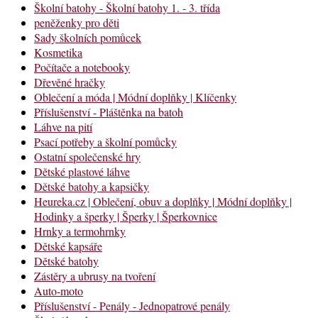
Školní batohy - Školní batohy 1. - 3. třída
peněženky pro děti
Sady školních pomůcek
Kosmetika
Počítače a notebooky
Dřevěné hračky
Oblečení a móda | Módní doplňky | Klíčenky
Příslušenství - Pláštěnka na batoh
Láhve na pití
Psací potřeby a školní pomůcky
Ostatní společenské hry
Dětské plastové láhve
Dětské batohy a kapsičky
Heureka.cz | Oblečení, obuv a doplňky | Módní doplňky |
Hodinky a šperky | Šperky | Šperkovnice
Hrnky a termohrnky
Dětské kapsáře
Dětské batohy
Zástěry a ubrusy na tvoření
Auto-moto
Příslušenství - Penály - Jednopatrové penály