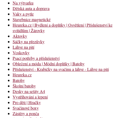
Na výtvarku
Dětská auta a doprava
Vaky a pytle
Stavebnice magnetické
Heureka.cz | Bydlení a doplňky | Osvětlení | Příslušenství ke
svítidlům | Žárovky
Aktovky
Sáčky na přezůvky
Láhve na pití
Voskovky
Psací potřeby a příslušenství
Oblečení a móda | Módní doplňky | Batohy
Příslušenství - Krabičky na svačinu a láhve - Láhve na pití
Heureka.cz
Batohy
Školní batohy
Desky na sešity A4
Vystřihování a lepení
Pro děti | Hračky
Svačinové boxy
Zástěry a ponča