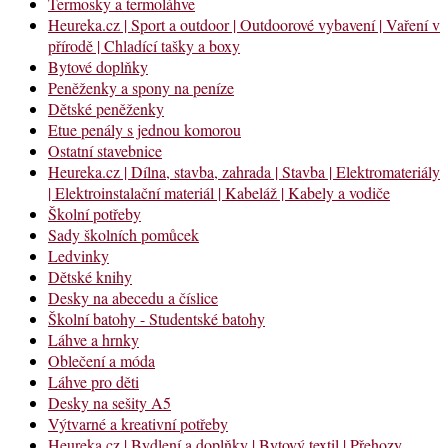
Termosky a termoláhve
Heureka.cz | Sport a outdoor | Outdoorové vybavení | Vaření v
přírodě | Chladící tašky a boxy
Bytové doplňky
Peněženky a spony na peníze
Dětské peněženky
Etue penály s jednou komorou
Ostatní stavebnice
Heureka.cz | Dílna, stavba, zahrada | Stavba | Elektromateriály
| Elektroinstalační materiál | Kabeláž | Kabely a vodiče
Školní potřeby
Sady školních pomůcek
Ledvinky
Dětské knihy
Desky na abecedu a číslice
Školní batohy - Studentské batohy
Láhve a hrnky
Oblečení a móda
Láhve pro děti
Desky na sešity A5
Výtvarné a kreativní potřeby
Heureka.cz | Bydlení a doplňky | Bytový textil | Přehozy