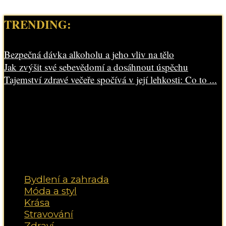
TRENDING:
Bezpečná dávka alkoholu a jeho vliv na tělo
Jak zvýšit své sebevědomí a dosáhnout úspěchu
Tajemství zdravé večeře spočívá v její lehkosti: Co to ...
Bydlení a zahrada
Móda a styl
Krása
Stravování
Zdraví