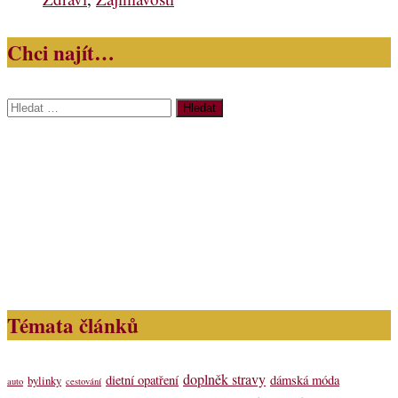
Chci najít…
Vyhledávání
Témata článků
doplněk stravy
dietní opatření
dámská móda
bylinky
auto
cestování