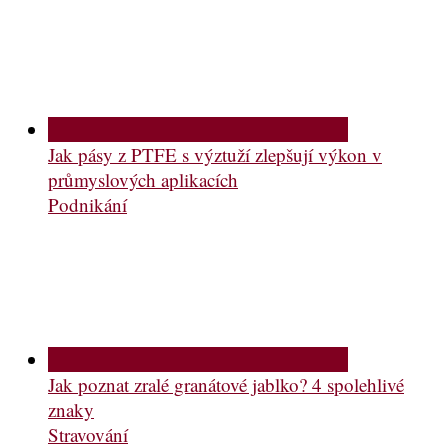
Jak pásy z PTFE s výztuží zlepšují výkon v
průmyslových aplikacích
Podnikání
Jak poznat zralé granátové jablko? 4 spolehlivé
znaky
Stravování