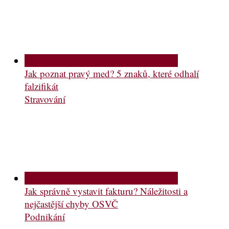
Jak poznat pravý med? 5 znaků, které odhalí
falzifikát
Stravování
Jak správně vystavit fakturu? Náležitosti a
nejčastější chyby OSVČ
Podnikání