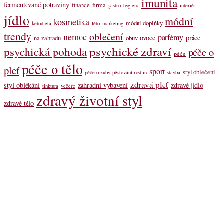
imunita
fermentované potraviny
finance
firma
gastro
hygiena
interiér
jídlo
módní
kosmetika
módní doplňky
ketodieta
léto
marketing
trendy
oblečení
nemoc
parfémy
ovoce
práce
na zahradu
obuv
psychické zdraví
psychická pohoda
péče o
péče
péče o tělo
pleť
sport
styl oblečení
péče o zuby
pěstování rostlin
stavba
zdravá pleť
styl oblékání
zahradní vybavení
zdravé jídlo
tinktura
večeře
zdravý životní styl
zdravé tělo