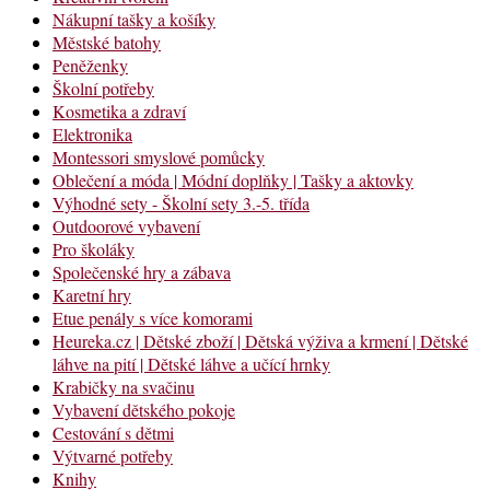
Nákupní tašky a košíky
Městské batohy
Peněženky
Školní potřeby
Kosmetika a zdraví
Elektronika
Montessori smyslové pomůcky
Oblečení a móda | Módní doplňky | Tašky a aktovky
Výhodné sety - Školní sety 3.-5. třída
Outdoorové vybavení
Pro školáky
Společenské hry a zábava
Karetní hry
Etue penály s více komorami
Heureka.cz | Dětské zboží | Dětská výživa a krmení | Dětské
láhve na pití | Dětské láhve a učící hrnky
Krabičky na svačinu
Vybavení dětského pokoje
Cestování s dětmi
Výtvarné potřeby
Knihy