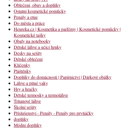
Oblečení, obuv a doplňky
Ostatní kosmetické pomůcky
Penály a etue
Do města a práce
Heureka.cz | Kosmetika a parfémy | Kosmetické pomůcky |
Kosmetické tašky
Obaly na notebooky
Dětské láhve a učící hrnky
Desky na sešity
Dětské oblečení
Klíčenky
Pláštěnky
Doplňky do domácnosti | Papírnictví | Dárkové obálky
Láhve a pitné vaky
Hry a hračky
Dětské termosky a termoláhve
Tritanové láhve
Školní sešity
Příslušenství - Penály - Penály pro prvňáčky
doplňky
Módní doplňky