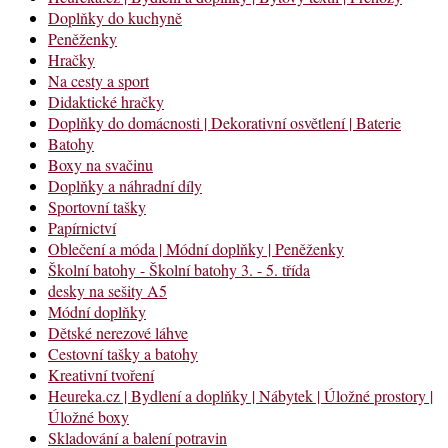
Doplňky do kuchyně
Peněženky
Hračky
Na cesty a sport
Didaktické hračky
Doplňky do domácnosti | Dekorativní osvětlení | Baterie
Batohy
Boxy na svačinu
Doplňky a náhradní díly
Sportovní tašky
Papírnictví
Oblečení a móda | Módní doplňky | Peněženky
Školní batohy - Školní batohy 3. - 5. třída
desky na sešity A5
Módní doplňky
Dětské nerezové láhve
Cestovní tašky a batohy
Kreativní tvoření
Heureka.cz | Bydlení a doplňky | Nábytek | Úložné prostory |
Úložné boxy
Skladování a balení potravin