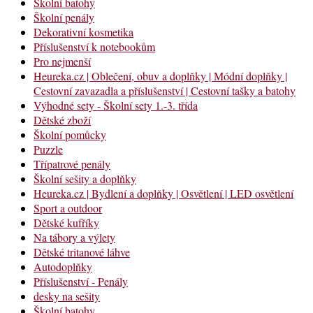
Školní batohy
Školní penály
Dekorativní kosmetika
Příslušenství k notebookům
Pro nejmenší
Heureka.cz | Oblečení, obuv a doplňky | Módní doplňky |
Cestovní zavazadla a příslušenství | Cestovní tašky a batohy
Výhodné sety - Školní sety 1.-3. třída
Dětské zboží
Školní pomůcky
Puzzle
Třípatrové penály
Školní sešity a doplňky
Heureka.cz | Bydlení a doplňky | Osvětlení | LED osvětlení
Sport a outdoor
Dětské kufříky
Na tábory a výlety
Dětské tritanové láhve
Autodoplňky
Příslušenství - Penály
desky na sešity
Školní batohy