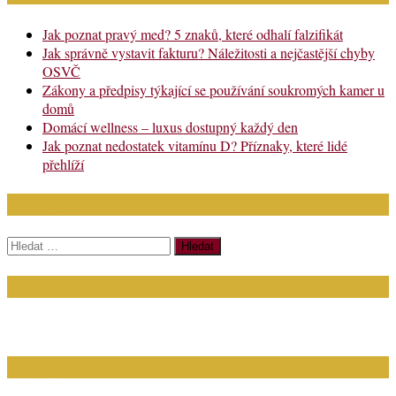
Jak poznat pravý med? 5 znaků, které odhalí falzifikát
Jak správně vystavit fakturu? Náležitosti a nejčastější chyby
OSVČ
Zákony a předpisy týkající se používání soukromých kamer u
domů
Domácí wellness – luxus dostupný každý den
Jak poznat nedostatek vitamínu D? Příznaky, které lidé
přehlíží
Chci najít:
Vyhledávání
Kontakt
Napište nám (dotazy, inzerce): info@bagit.cz
Vybírejte témata dle štítků