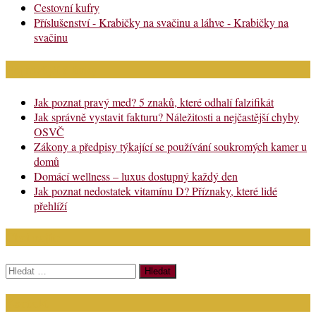
Cestovní kufry
Příslušenství - Krabičky na svačinu a láhve - Krabičky na
svačinu
Nejnovější články
Jak poznat pravý med? 5 znaků, které odhalí falzifikát
Jak správně vystavit fakturu? Náležitosti a nejčastější chyby
OSVČ
Zákony a předpisy týkající se používání soukromých kamer u
domů
Domácí wellness – luxus dostupný každý den
Jak poznat nedostatek vitamínu D? Příznaky, které lidé
přehlíží
Chci najít:
Vyhledávání
Kontakt