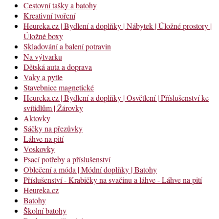
Cestovní tašky a batohy
Kreativní tvoření
Heureka.cz | Bydlení a doplňky | Nábytek | Úložné prostory |
Úložné boxy
Skladování a balení potravin
Na výtvarku
Dětská auta a doprava
Vaky a pytle
Stavebnice magnetické
Heureka.cz | Bydlení a doplňky | Osvětlení | Příslušenství ke
svítidlům | Žárovky
Aktovky
Sáčky na přezůvky
Láhve na pití
Voskovky
Psací potřeby a příslušenství
Oblečení a móda | Módní doplňky | Batohy
Příslušenství - Krabičky na svačinu a láhve - Láhve na pití
Heureka.cz
Batohy
Školní batohy