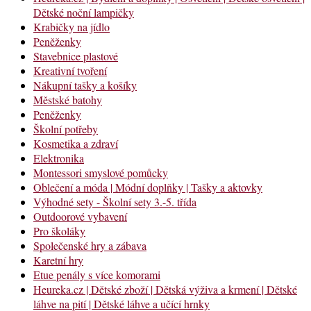
Dětské noční lampičky
Krabičky na jídlo
Peněženky
Stavebnice plastové
Kreativní tvoření
Nákupní tašky a košíky
Městské batohy
Peněženky
Školní potřeby
Kosmetika a zdraví
Elektronika
Montessori smyslové pomůcky
Oblečení a móda | Módní doplňky | Tašky a aktovky
Výhodné sety - Školní sety 3.-5. třída
Outdoorové vybavení
Pro školáky
Společenské hry a zábava
Karetní hry
Etue penály s více komorami
Heureka.cz | Dětské zboží | Dětská výživa a krmení | Dětské
láhve na pití | Dětské láhve a učící hrnky