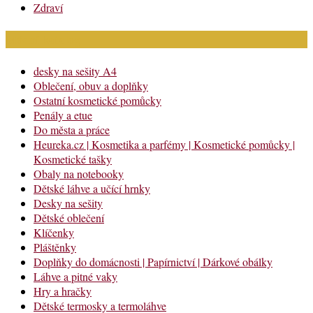
Zdraví
Módní katalog
desky na sešity A4
Oblečení, obuv a doplňky
Ostatní kosmetické pomůcky
Penály a etue
Do města a práce
Heureka.cz | Kosmetika a parfémy | Kosmetické pomůcky |
Kosmetické tašky
Obaly na notebooky
Dětské láhve a učící hrnky
Desky na sešity
Dětské oblečení
Klíčenky
Pláštěnky
Doplňky do domácnosti | Papírnictví | Dárkové obálky
Láhve a pitné vaky
Hry a hračky
Dětské termosky a termoláhve