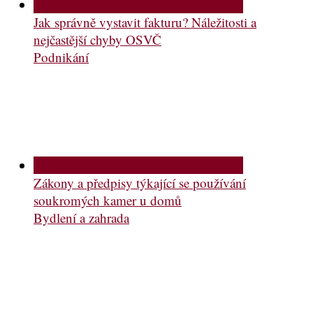
Jak správně vystavit fakturu? Náležitosti a
nejčastější chyby OSVČ
Podnikání
Zákony a předpisy týkající se používání
soukromých kamer u domů
Bydlení a zahrada