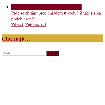
Proč se chránit před chladem u vody? Znáte rizika
podchlazení?
Zdraví
,
Zajímavosti
Chci najít…
Vyhledávání