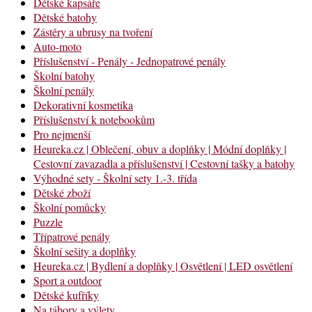
Dětské kapsáře
Dětské batohy
Zástěry a ubrusy na tvoření
Auto-moto
Příslušenství - Penály - Jednopatrové penály
Školní batohy
Školní penály
Dekorativní kosmetika
Příslušenství k notebookům
Pro nejmenší
Heureka.cz | Oblečení, obuv a doplňky | Módní doplňky |
Cestovní zavazadla a příslušenství | Cestovní tašky a batohy
Výhodné sety - Školní sety 1.-3. třída
Dětské zboží
Školní pomůcky
Puzzle
Třípatrové penály
Školní sešity a doplňky
Heureka.cz | Bydlení a doplňky | Osvětlení | LED osvětlení
Sport a outdoor
Dětské kufříky
Na tábory a výlety