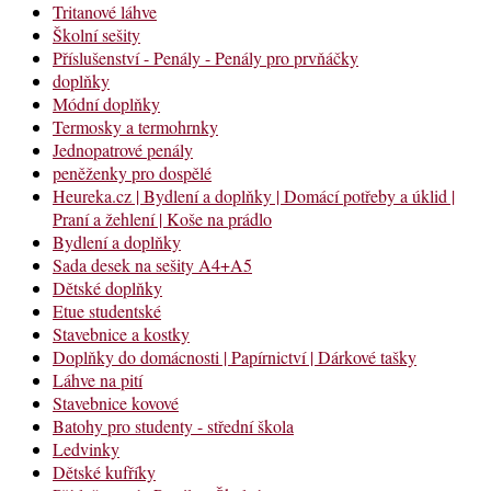
Tritanové láhve
Školní sešity
Příslušenství - Penály - Penály pro prvňáčky
doplňky
Módní doplňky
Termosky a termohrnky
Jednopatrové penály
peněženky pro dospělé
Heureka.cz | Bydlení a doplňky | Domácí potřeby a úklid |
Praní a žehlení | Koše na prádlo
Bydlení a doplňky
Sada desek na sešity A4+A5
Dětské doplňky
Etue studentské
Stavebnice a kostky
Doplňky do domácnosti | Papírnictví | Dárkové tašky
Láhve na pití
Stavebnice kovové
Batohy pro studenty - střední škola
Ledvinky
Dětské kufříky