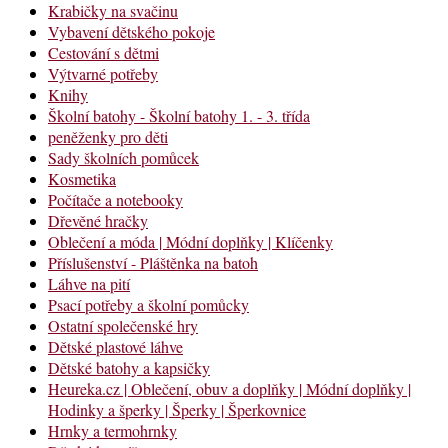
Krabičky na svačinu
Vybavení dětského pokoje
Cestování s dětmi
Výtvarné potřeby
Knihy
Školní batohy - Školní batohy 1. - 3. třída
peněženky pro děti
Sady školních pomůcek
Kosmetika
Počítače a notebooky
Dřevěné hračky
Oblečení a móda | Módní doplňky | Klíčenky
Příslušenství - Pláštěnka na batoh
Láhve na pití
Psací potřeby a školní pomůcky
Ostatní společenské hry
Dětské plastové láhve
Dětské batohy a kapsičky
Heureka.cz | Oblečení, obuv a doplňky | Módní doplňky |
Hodinky a šperky | Šperky | Šperkovnice
Hrnky a termohrnky