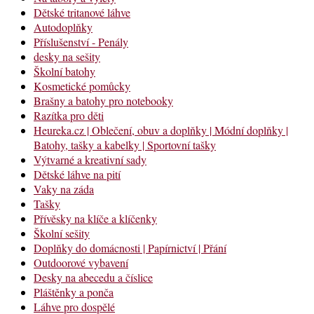
Dětské tritanové láhve
Autodoplňky
Příslušenství - Penály
desky na sešity
Školní batohy
Kosmetické pomůcky
Brašny a batohy pro notebooky
Razítka pro děti
Heureka.cz | Oblečení, obuv a doplňky | Módní doplňky |
Batohy, tašky a kabelky | Sportovní tašky
Výtvarné a kreativní sady
Dětské láhve na pití
Vaky na záda
Tašky
Přívěsky na klíče a klíčenky
Školní sešity
Doplňky do domácnosti | Papírnictví | Přání
Outdoorové vybavení
Desky na abecedu a číslice
Pláštěnky a ponča
Láhve pro dospělé