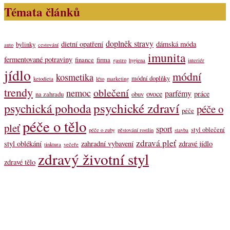
Témata článků
doplněk stravy
dietní opatření
dámská móda
bylinky
auto
cestování
imunita
fermentované potraviny
finance
firma
gastro
hygiena
interiér
jídlo
módní
kosmetika
módní doplňky
ketodieta
léto
marketing
trendy
oblečení
nemoc
parfémy
ovoce
práce
na zahradu
obuv
psychické zdraví
psychická pohoda
péče o
péče
péče o tělo
pleť
sport
styl oblečení
péče o zuby
pěstování rostlin
stavba
zdravá pleť
styl oblékání
zahradní vybavení
zdravé jídlo
tinktura
večeře
zdravý životní styl
zdravé tělo