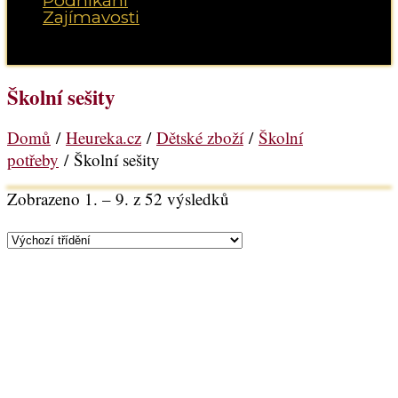
Podnikání
Zajímavosti
Vyberte možnost Stránka
Školní sešity
Domů
/
Heureka.cz
/
Dětské zboží
/
Školní
potřeby
/ Školní sešity
Zobrazeno 1. – 9. z 52 výsledků