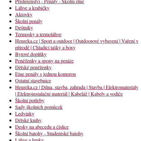
Příslušenství - Penály - Školní etue
Láhve a krabičky
Aktovky
Školní penály
Deštníky
Termosky a termoláhve
Heureka.cz | Sport a outdoor | Outdoorové vybavení | Vaření v
přírodě | Chladící tašky a boxy
Bytové doplňky
Peněženky a spony na peníze
Dětské peněženky
Etue penály s jednou komorou
Ostatní stavebnice
Heureka.cz | Dílna, stavba, zahrada | Stavba | Elektromateriály
| Elektroinstalační materiál | Kabeláž | Kabely a vodiče
Školní potřeby
Sady školních pomůcek
Ledvinky
Dětské knihy
Desky na abecedu a číslice
Školní batohy - Studentské batohy
Láhve a hrnky