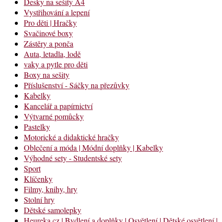
Desky na sešity A4
Vystřihování a lepení
Pro děti | Hračky
Svačinové boxy
Zástěry a ponča
Auta, letadla, lodě
vaky a pytle pro děti
Boxy na sešity
Příslušenství - Sáčky na přezůvky
Kabelky
Kancelář a papírnictví
Výtvarné pomůcky
Pastelky
Motorické a didaktické hračky
Oblečení a móda | Módní doplňky | Kabelky
Výhodné sety - Studentské sety
Sport
Klíčenky
Filmy, knihy, hry
Stolní hry
Dětské samolepky
Heureka.cz | Bydlení a doplňky | Osvětlení | Dětské osvětlení |