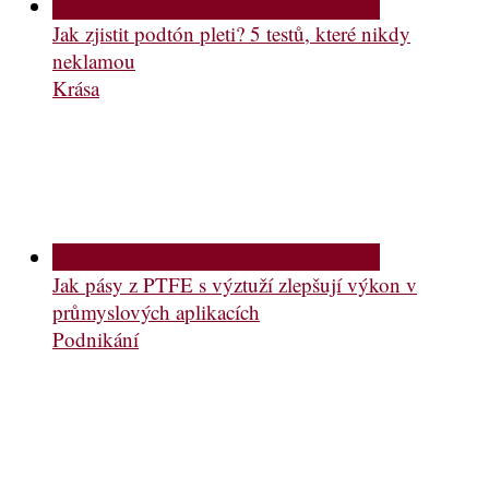
Jak zjistit podtón pleti? 5 testů, které nikdy
neklamou
Krása
Jak pásy z PTFE s výztuží zlepšují výkon v
průmyslových aplikacích
Podnikání