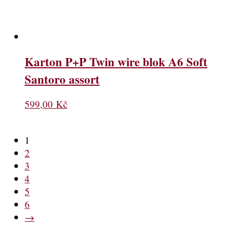
Karton P+P Twin wire blok A6 Soft
Santoro assort
599,00
Kč
1
2
3
4
5
6
→