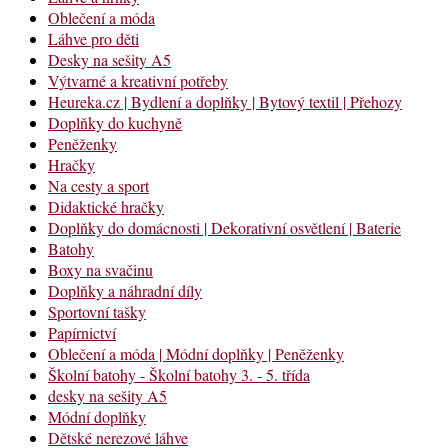
Oblečení a móda
Láhve pro děti
Desky na sešity A5
Výtvarné a kreativní potřeby
Heureka.cz | Bydlení a doplňky | Bytový textil | Přehozy
Doplňky do kuchyně
Peněženky
Hračky
Na cesty a sport
Didaktické hračky
Doplňky do domácnosti | Dekorativní osvětlení | Baterie
Batohy
Boxy na svačinu
Doplňky a náhradní díly
Sportovní tašky
Papírnictví
Oblečení a móda | Módní doplňky | Peněženky
Školní batohy - Školní batohy 3. - 5. třída
desky na sešity A5
Módní doplňky
Dětské nerezové láhve