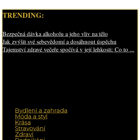
TRENDING:
Bezpečná dávka alkoholu a jeho vliv na tělo
Jak zvýšit své sebevědomí a dosáhnout úspěchu
Tajemství zdravé večeře spočívá v její lehkosti: Co to ...
Bydlení a zahrada
Móda a styl
Krása
Stravování
Zdraví