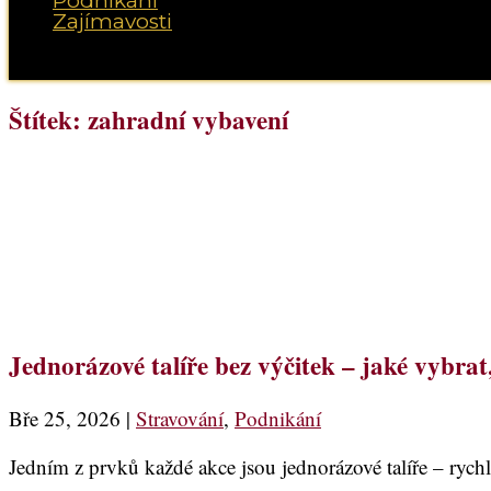
Podnikání
Zajímavosti
Vyberte možnost Stránka
Štítek:
zahradní vybavení
Jednorázové talíře bez výčitek – jaké vybrat
Bře 25, 2026
|
Stravování
,
Podnikání
Jedním z prvků každé akce jsou jednorázové talíře – rych