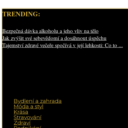
TRENDING:
Bezpečná dávka alkoholu a jeho vliv na tělo
Jak zvýšit své sebevědomí a dosáhnout úspěchu
Tajemství zdravé večeře spočívá v její lehkosti: Co to ...
Bydlení a zahrada
Móda a styl
Krása
Stravování
Zdraví