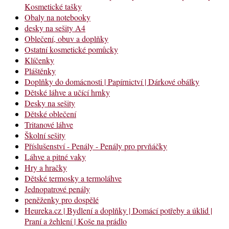
Kosmetické tašky
Obaly na notebooky
desky na sešity A4
Oblečení, obuv a doplňky
Ostatní kosmetické pomůcky
Klíčenky
Pláštěnky
Doplňky do domácnosti | Papírnictví | Dárkové obálky
Dětské láhve a učící hrnky
Desky na sešity
Dětské oblečení
Tritanové láhve
Školní sešity
Příslušenství - Penály - Penály pro prvňáčky
Láhve a pitné vaky
Hry a hračky
Dětské termosky a termoláhve
Jednopatrové penály
peněženky pro dospělé
Heureka.cz | Bydlení a doplňky | Domácí potřeby a úklid |
Praní a žehlení | Koše na prádlo