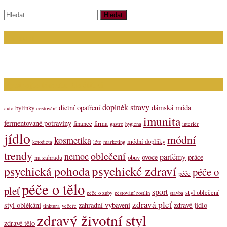
Vyhledávání
Kontakt
Napište nám (dotazy, inzerce): info@bagit.cz
Vybírejte témata dle štítků
doplněk stravy
dietní opatření
dámská móda
bylinky
auto
cestování
imunita
fermentované potraviny
finance
firma
gastro
hygiena
interiér
jídlo
módní
kosmetika
módní doplňky
ketodieta
léto
marketing
trendy
oblečení
nemoc
parfémy
ovoce
práce
na zahradu
obuv
psychické zdraví
psychická pohoda
péče o
péče
péče o tělo
pleť
sport
styl oblečení
péče o zuby
pěstování rostlin
stavba
zdravá pleť
styl oblékání
zahradní vybavení
zdravé jídlo
tinktura
večeře
zdravý životní styl
zdravé tělo