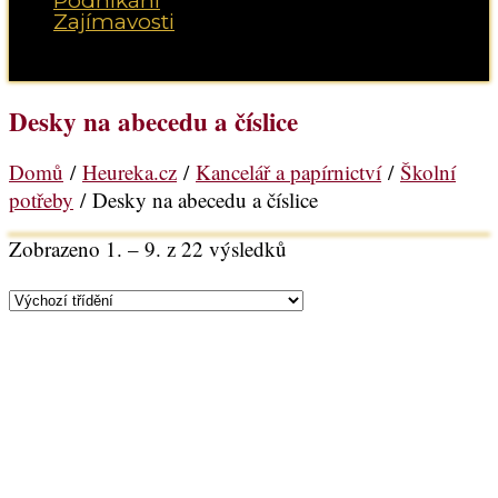
Podnikání
Zajímavosti
Vyberte možnost Stránka
Desky na abecedu a číslice
Domů
/
Heureka.cz
/
Kancelář a papírnictví
/
Školní
potřeby
/ Desky na abecedu a číslice
Zobrazeno 1. – 9. z 22 výsledků