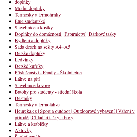
doplňky
Módní doplňky
Termosky a termohrnky
Etue studentské
Stavebnice a kostky
Doplňky do domácnosti | Papírnictví | Dárkové tašky
Bydlení a doplňky
Sada desek na sešity A4+A5
Dětské doplňky
Ledvinky
Dětské kufříky
Příslušenství - Penály - Školní etue
Láhve na pití
Stavebnice kovové
Batohy pro studenty - střední škola
Deštníky
Termosky a termoláhve
Heureka.cz | Sport a outdoor | Outdoorové vybavení | Vaření v
přírodě | Chladící tašky a boxy
Láhve a krabičky
Aktovky
Školní penály