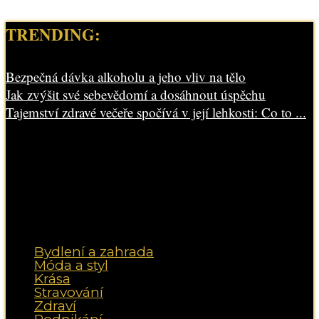
TRENDING:
Bezpečná dávka alkoholu a jeho vliv na tělo
Jak zvýšit své sebevědomí a dosáhnout úspěchu
Tajemství zdravé večeře spočívá v její lehkosti: Co to ...
Bydlení a zahrada
Móda a styl
Krása
Stravování
Zdraví