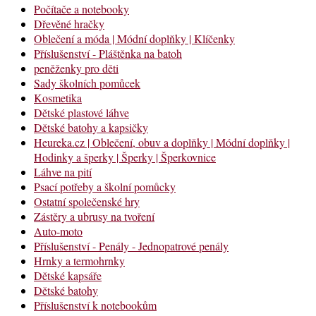
Počítače a notebooky
Dřevěné hračky
Oblečení a móda | Módní doplňky | Klíčenky
Příslušenství - Pláštěnka na batoh
peněženky pro děti
Sady školních pomůcek
Kosmetika
Dětské plastové láhve
Dětské batohy a kapsičky
Heureka.cz | Oblečení, obuv a doplňky | Módní doplňky |
Hodinky a šperky | Šperky | Šperkovnice
Láhve na pití
Psací potřeby a školní pomůcky
Ostatní společenské hry
Zástěry a ubrusy na tvoření
Auto-moto
Příslušenství - Penály - Jednopatrové penály
Hrnky a termohrnky
Dětské kapsáře
Dětské batohy
Příslušenství k notebookům