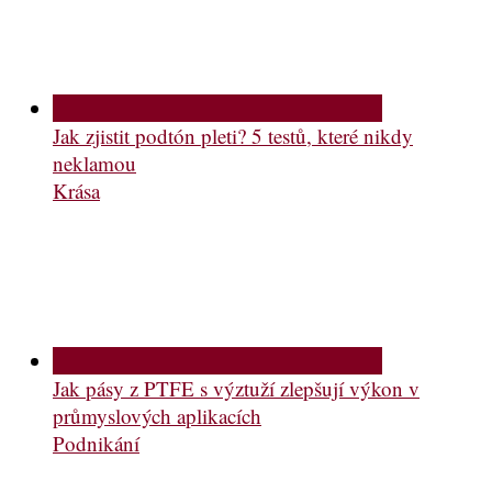
Jak zjistit podtón pleti? 5 testů, které nikdy
neklamou
Krása
Jak pásy z PTFE s výztuží zlepšují výkon v
průmyslových aplikacích
Podnikání