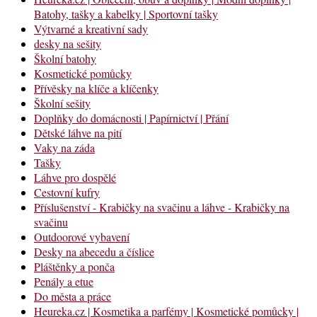
Batohy, tašky a kabelky | Sportovní tašky
Výtvarné a kreativní sady
desky na sešity
Školní batohy
Kosmetické pomůcky
Přívěsky na klíče a klíčenky
Školní sešity
Doplňky do domácnosti | Papírnictví | Přání
Dětské láhve na pití
Vaky na záda
Tašky
Láhve pro dospělé
Cestovní kufry
Příslušenství - Krabičky na svačinu a láhve - Krabičky na
svačinu
Outdoorové vybavení
Desky na abecedu a číslice
Pláštěnky a ponča
Penály a etue
Do města a práce
Heureka.cz | Kosmetika a parfémy | Kosmetické pomůcky |