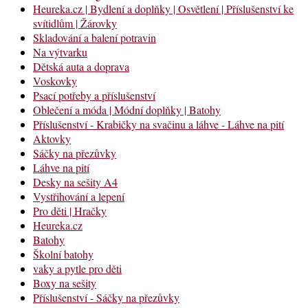
Heureka.cz | Bydlení a doplňky | Osvětlení | Příslušenství ke
svítidlům | Žárovky
Skladování a balení potravin
Na výtvarku
Dětská auta a doprava
Voskovky
Psací potřeby a příslušenství
Oblečení a móda | Módní doplňky | Batohy
Příslušenství - Krabičky na svačinu a láhve - Láhve na pití
Aktovky
Sáčky na přezůvky
Láhve na pití
Desky na sešity A4
Vystřihování a lepení
Pro děti | Hračky
Heureka.cz
Batohy
Školní batohy
vaky a pytle pro děti
Boxy na sešity
Příslušenství - Sáčky na přezůvky