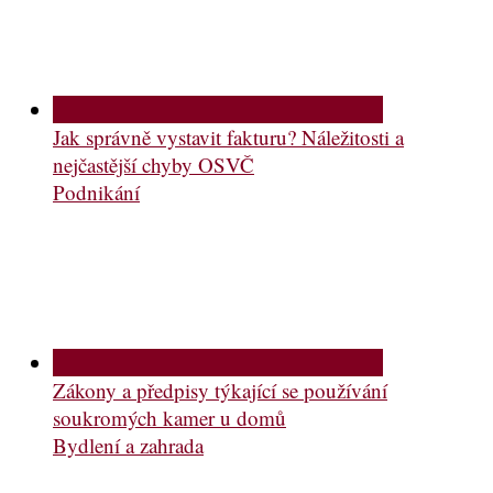
Jak správně vystavit fakturu? Náležitosti a
nejčastější chyby OSVČ
Podnikání
Zákony a předpisy týkající se používání
soukromých kamer u domů
Bydlení a zahrada