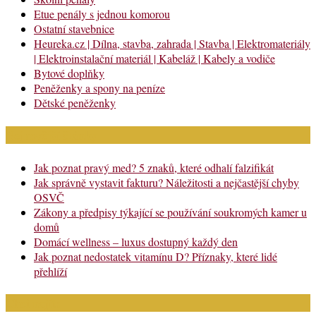
Etue penály s jednou komorou
Ostatní stavebnice
Heureka.cz | Dílna, stavba, zahrada | Stavba | Elektromateriály
| Elektroinstalační materiál | Kabeláž | Kabely a vodiče
Bytové doplňky
Peněženky a spony na peníze
Dětské peněženky
Nejnovější články
Jak poznat pravý med? 5 znaků, které odhalí falzifikát
Jak správně vystavit fakturu? Náležitosti a nejčastější chyby
OSVČ
Zákony a předpisy týkající se používání soukromých kamer u
domů
Domácí wellness – luxus dostupný každý den
Jak poznat nedostatek vitamínu D? Příznaky, které lidé
přehlíží
Chci najít: