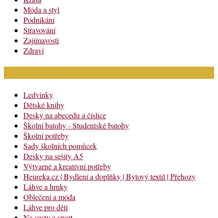
Móda a styl
Podnikání
Stravování
Zajímavosti
Zdraví
Módní katalog
Ledvinky
Dětské knihy
Desky na abecedu a číslice
Školní batohy - Studentské batohy
Školní potřeby
Sady školních pomůcek
Desky na sešity A5
Výtvarné a kreativní potřeby
Heureka.cz | Bydlení a doplňky | Bytový textil | Přehozy
Láhve a hrnky
Oblečení a móda
Láhve pro děti
Na cesty a sport