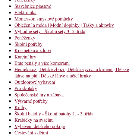
Stavebnice plastové
Elektronika
Montessori smyslové pomůcky
Oblečení a móda | Módní doplňky | Tašky a aktovky
Výhodné sety - Školní sety 3.-5. třída
Peněženky
Školní potřeby
Kosmetika a zdraví
Karetní hry
Etue penály s více komorami
Heureka.cz | Dětské zboží | Dětská výživa a krmení | Dětské
láhve na pití | Dětské láhve a učící hrnky
Outdoorové vybavení
Pro školáky
Společenské hry a zábava
Výtvarné potřeby
Knihy
Školní batohy - Školní batohy 1. - 3. třída
Krabičky na svačinu
Vybavení dětského pokoje
Cestování s dětmi