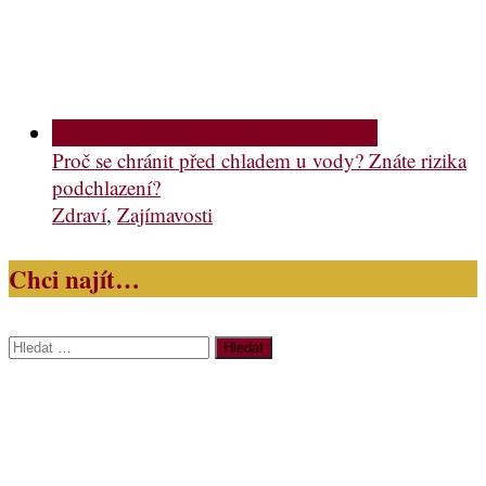
Proč se chránit před chladem u vody? Znáte rizika
podchlazení?
Zdraví
,
Zajímavosti
Chci najít…
Vyhledávání