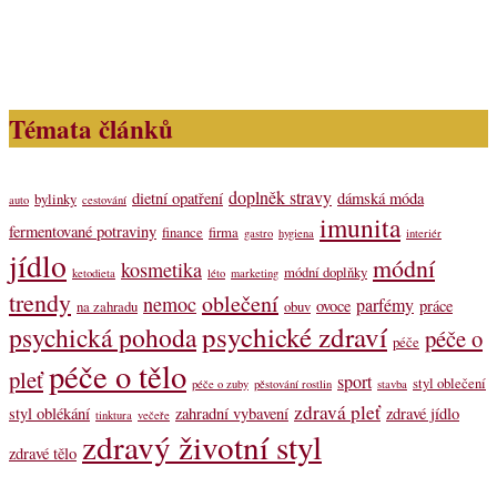
Témata článků
doplněk stravy
dietní opatření
dámská móda
bylinky
auto
cestování
imunita
fermentované potraviny
finance
firma
gastro
hygiena
interiér
jídlo
módní
kosmetika
módní doplňky
ketodieta
léto
marketing
trendy
oblečení
nemoc
parfémy
ovoce
práce
na zahradu
obuv
psychické zdraví
psychická pohoda
péče o
péče
péče o tělo
pleť
sport
styl oblečení
péče o zuby
pěstování rostlin
stavba
zdravá pleť
styl oblékání
zahradní vybavení
zdravé jídlo
tinktura
večeře
zdravý životní styl
zdravé tělo