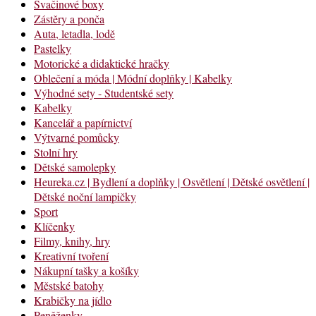
Svačinové boxy
Zástěry a ponča
Auta, letadla, lodě
Pastelky
Motorické a didaktické hračky
Oblečení a móda | Módní doplňky | Kabelky
Výhodné sety - Studentské sety
Kabelky
Kancelář a papírnictví
Výtvarné pomůcky
Stolní hry
Dětské samolepky
Heureka.cz | Bydlení a doplňky | Osvětlení | Dětské osvětlení |
Dětské noční lampičky
Sport
Klíčenky
Filmy, knihy, hry
Kreativní tvoření
Nákupní tašky a košíky
Městské batohy
Krabičky na jídlo
Peněženky