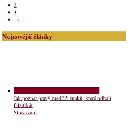
2
3
→
Nejnovější články
Jak poznat pravý med? 5 znaků, které odhalí
falzifikát
Stravování