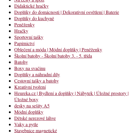
Didaktické hračky
Doplňky do domácnosti | Dekorativní osvětlení | Baterie
Doplňky do kuchyně
Peněženky
Hračky
Sportovní tašky
Papírnictví
Oblečení a móda | Módní doplňky | Peněženky
Školní batohy - Školní batohy 3. - 5. třída
Batohy
Boxy na svačinu
Doplňky a náhradní díly
Cestovní tašky a batohy
Kreativní tvoření
Heureka.cz | Bydlení a doplňky | Nábytek | Úložné prostory |
Úložné boxy
desky na sešity A5
Módní doplňky
Dětské nerezové láhve
Vaky a pytle
Stavebnice magnetické