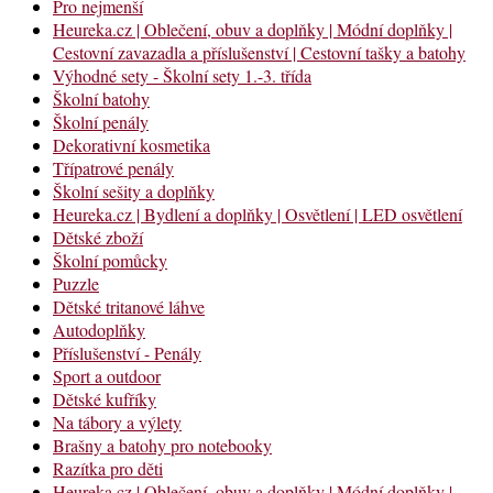
Pro nejmenší
Heureka.cz | Oblečení, obuv a doplňky | Módní doplňky |
Cestovní zavazadla a příslušenství | Cestovní tašky a batohy
Výhodné sety - Školní sety 1.-3. třída
Školní batohy
Školní penály
Dekorativní kosmetika
Třípatrové penály
Školní sešity a doplňky
Heureka.cz | Bydlení a doplňky | Osvětlení | LED osvětlení
Dětské zboží
Školní pomůcky
Puzzle
Dětské tritanové láhve
Autodoplňky
Příslušenství - Penály
Sport a outdoor
Dětské kufříky
Na tábory a výlety
Brašny a batohy pro notebooky
Razítka pro děti
Heureka.cz | Oblečení, obuv a doplňky | Módní doplňky |