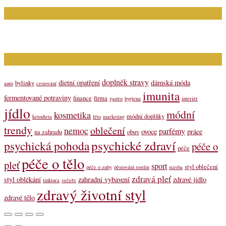
Kontakt
Napište nám (dotazy, inzerce): info@bagit.cz
Vybírejte témata dle štítků
doplněk stravy
dietní opatření
dámská móda
bylinky
auto
cestování
imunita
fermentované potraviny
finance
firma
gastro
hygiena
interiér
jídlo
módní
kosmetika
módní doplňky
ketodieta
léto
marketing
trendy
oblečení
nemoc
parfémy
ovoce
práce
na zahradu
obuv
psychické zdraví
psychická pohoda
péče o
péče
péče o tělo
pleť
sport
styl oblečení
péče o zuby
pěstování rostlin
stavba
zdravá pleť
styl oblékání
zahradní vybavení
zdravé jídlo
tinktura
večeře
zdravý životní styl
zdravé tělo