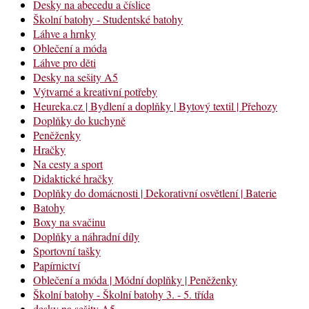
Desky na abecedu a číslice
Školní batohy - Studentské batohy
Láhve a hrnky
Oblečení a móda
Láhve pro děti
Desky na sešity A5
Výtvarné a kreativní potřeby
Heureka.cz | Bydlení a doplňky | Bytový textil | Přehozy
Doplňky do kuchyně
Peněženky
Hračky
Na cesty a sport
Didaktické hračky
Doplňky do domácnosti | Dekorativní osvětlení | Baterie
Batohy
Boxy na svačinu
Doplňky a náhradní díly
Sportovní tašky
Papírnictví
Oblečení a móda | Módní doplňky | Peněženky
Školní batohy - Školní batohy 3. - 5. třída
desky na sešity A5