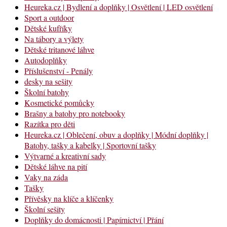
Heureka.cz | Bydlení a doplňky | Osvětlení | LED osvětlení
Sport a outdoor
Dětské kufříky
Na tábory a výlety
Dětské tritanové láhve
Autodoplňky
Příslušenství - Penály
desky na sešity
Školní batohy
Kosmetické pomůcky
Brašny a batohy pro notebooky
Razítka pro děti
Heureka.cz | Oblečení, obuv a doplňky | Módní doplňky |
Batohy, tašky a kabelky | Sportovní tašky
Výtvarné a kreativní sady
Dětské láhve na pití
Vaky na záda
Tašky
Přívěsky na klíče a klíčenky
Školní sešity
Doplňky do domácnosti | Papírnictví | Přání