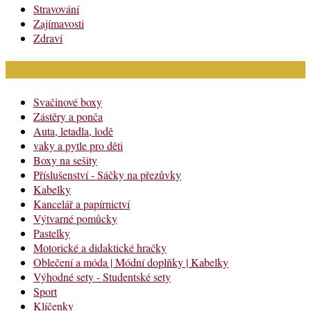
Stravování
Zajímavosti
Zdraví
Módní katalog
Svačinové boxy
Zástěry a ponča
Auta, letadla, lodě
vaky a pytle pro děti
Boxy na sešity
Příslušenství - Sáčky na přezůvky
Kabelky
Kancelář a papírnictví
Výtvarné pomůcky
Pastelky
Motorické a didaktické hračky
Oblečení a móda | Módní doplňky | Kabelky
Výhodné sety - Studentské sety
Sport
Klíčenky