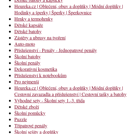
Heureka.cz | Oblečení, obuv a doplňky | Módní doplňky |
Hodinky a šperky | Šperky | Šperkovnice
Hrnky a termohrnky
Dětské kapsáře
Dětské batohy
Zástěry a ubrusy na tvoření
Auto-moto
Příslušenství - Penály - Jednopatrové penály
Školní batohy
Školní penály
Dekorativní kosmetika
Příslušenství k notebookům
Pro nejmenší
Heureka.cz | Oblečení, obuv a doplňky | Módní doplňky |
Cestovní zavazadla a příslušenství | Cestovní tašky a batohy
Výhodné sety - Školní sety 1.-3. třída
Dětské zboží
Školní pomůcky
Puzzle
Třípatrové penály
Školní sešity a doplňky