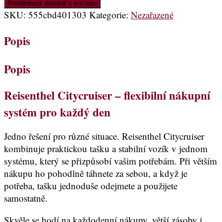
Prohlédnout detailně v e-shopu
SKU:
555cbd401303
Kategorie:
Nezařazené
Popis
Popis
Reisenthel Citycruiser – flexibilní nákupní
systém pro každý den
Jedno řešení pro různé situace. Reisenthel Citycruiser
kombinuje praktickou tašku a stabilní vozík v jednom
systému, který se přizpůsobí vašim potřebám. Při větším
nákupu ho pohodlně táhnete za sebou, a když je
potřeba, tašku jednoduše odejmete a použijete
samostatně.
Skvěle se hodí na každodenní nákupy, větší zásoby i