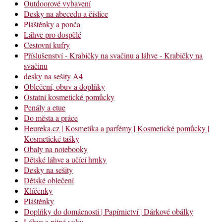
Outdoorové vybavení
Desky na abecedu a číslice
Pláštěnky a ponča
Láhve pro dospělé
Cestovní kufry
Příslušenství - Krabičky na svačinu a láhve - Krabičky na
svačinu
desky na sešity A4
Oblečení, obuv a doplňky
Ostatní kosmetické pomůcky
Penály a etue
Do města a práce
Heureka.cz | Kosmetika a parfémy | Kosmetické pomůcky |
Kosmetické tašky
Obaly na notebooky
Dětské láhve a učící hrnky
Desky na sešity
Dětské oblečení
Klíčenky
Pláštěnky
Doplňky do domácnosti | Papírnictví | Dárkové obálky
Láhve a pitné vaky