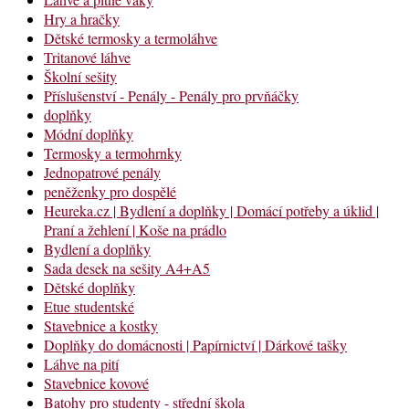
Hry a hračky
Dětské termosky a termoláhve
Tritanové láhve
Školní sešity
Příslušenství - Penály - Penály pro prvňáčky
doplňky
Módní doplňky
Termosky a termohrnky
Jednopatrové penály
peněženky pro dospělé
Heureka.cz | Bydlení a doplňky | Domácí potřeby a úklid |
Praní a žehlení | Koše na prádlo
Bydlení a doplňky
Sada desek na sešity A4+A5
Dětské doplňky
Etue studentské
Stavebnice a kostky
Doplňky do domácnosti | Papírnictví | Dárkové tašky
Láhve na pití
Stavebnice kovové
Batohy pro studenty - střední škola