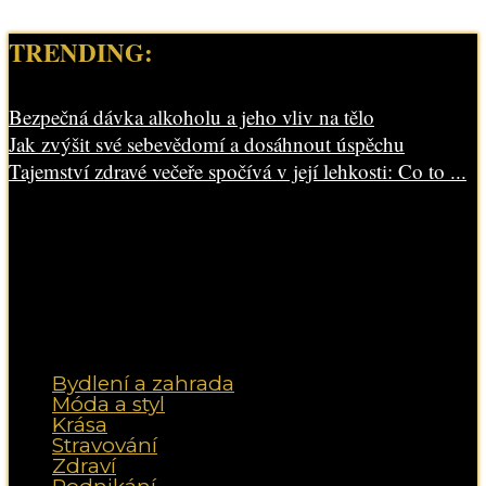
TRENDING:
Bezpečná dávka alkoholu a jeho vliv na tělo
Jak zvýšit své sebevědomí a dosáhnout úspěchu
Tajemství zdravé večeře spočívá v její lehkosti: Co to ...
Bydlení a zahrada
Móda a styl
Krása
Stravování
Zdraví