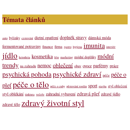
Témata článků
doplněk stravy
dietní opatření
dámská móda
bylinky
auto
cestování
imunita
fermentované potraviny
finance
firma
gastro
hygiena
interiér
jídlo
módní
kosmetika
módní doplňky
ketodieta
léto
marketing
trendy
oblečení
nemoc
parfémy
ovoce
práce
na zahradu
obuv
psychické zdraví
psychická pohoda
péče o
péče
péče o tělo
pleť
sport
styl oblečení
péče o zuby
pěstování rostlin
stavba
zdravá pleť
styl oblékání
zahradní vybavení
zdravé jídlo
tinktura
večeře
zdravý životní styl
zdravé tělo