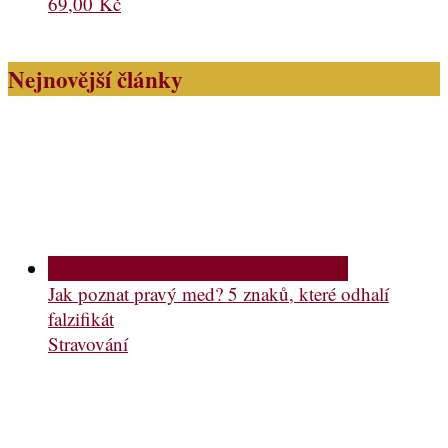
69,00
Kč
Nejnovější články
Jak poznat pravý med? 5 znaků, které odhalí
falzifikát
Stravování