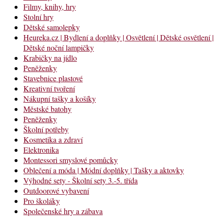
Filmy, knihy, hry
Stolní hry
Dětské samolepky
Heureka.cz | Bydlení a doplňky | Osvětlení | Dětské osvětlení |
Dětské noční lampičky
Krabičky na jídlo
Peněženky
Stavebnice plastové
Kreativní tvoření
Nákupní tašky a košíky
Městské batohy
Peněženky
Školní potřeby
Kosmetika a zdraví
Elektronika
Montessori smyslové pomůcky
Oblečení a móda | Módní doplňky | Tašky a aktovky
Výhodné sety - Školní sety 3.-5. třída
Outdoorové vybavení
Pro školáky
Společenské hry a zábava