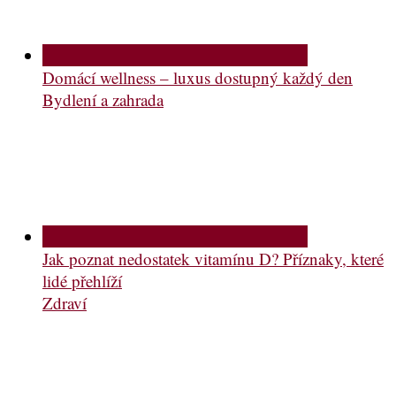
Domácí wellness – luxus dostupný každý den
Bydlení a zahrada
Jak poznat nedostatek vitamínu D? Příznaky, které
lidé přehlíží
Zdraví