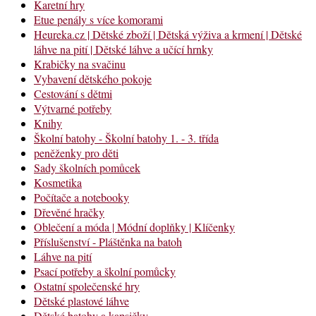
Karetní hry
Etue penály s více komorami
Heureka.cz | Dětské zboží | Dětská výživa a krmení | Dětské
láhve na pití | Dětské láhve a učící hrnky
Krabičky na svačinu
Vybavení dětského pokoje
Cestování s dětmi
Výtvarné potřeby
Knihy
Školní batohy - Školní batohy 1. - 3. třída
peněženky pro děti
Sady školních pomůcek
Kosmetika
Počítače a notebooky
Dřevěné hračky
Oblečení a móda | Módní doplňky | Klíčenky
Příslušenství - Pláštěnka na batoh
Láhve na pití
Psací potřeby a školní pomůcky
Ostatní společenské hry
Dětské plastové láhve
Dětské batohy a kapsičky