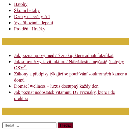
Batohy
Školní batohy
Desky na sešity A4
Vystřihování a lepení
Pro děti | Hračky
Nejnovější články
Jak poznat pravý med? 5 znaků, které odhalí falzifikát
Jak správně vystavit fakturu? Náležitosti a nejčastější chyby
OSVČ
Zákony a předpisy týkající se používání soukromých kamer u
domů
Domácí wellness – luxus dostupný každý den
Jak poznat nedostatek vitamínu D? Příznaky, které lidé
přehlíží
Chci najít:
Vyhledávání