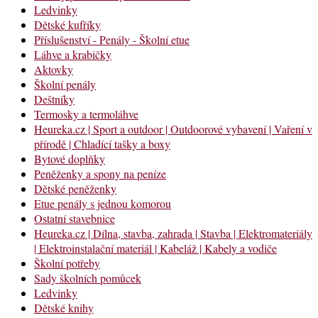
Ledvinky
Dětské kufříky
Příslušenství - Penály - Školní etue
Láhve a krabičky
Aktovky
Školní penály
Deštníky
Termosky a termoláhve
Heureka.cz | Sport a outdoor | Outdoorové vybavení | Vaření v
přírodě | Chladící tašky a boxy
Bytové doplňky
Peněženky a spony na peníze
Dětské peněženky
Etue penály s jednou komorou
Ostatní stavebnice
Heureka.cz | Dílna, stavba, zahrada | Stavba | Elektromateriály
| Elektroinstalační materiál | Kabeláž | Kabely a vodiče
Školní potřeby
Sady školních pomůcek
Ledvinky
Dětské knihy