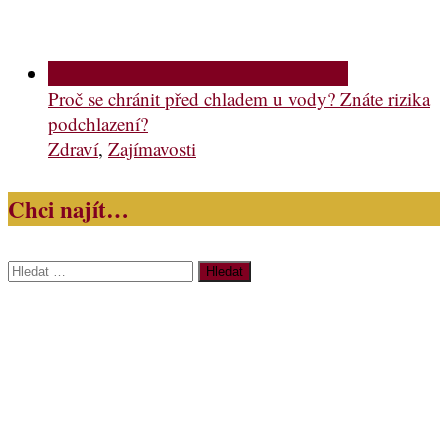
Proč se chránit před chladem u vody? Znáte rizika
podchlazení?
Zdraví
,
Zajímavosti
Chci najít…
Vyhledávání