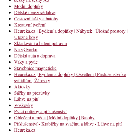
Módní doplňky
Dětské nerezové láhve
Cestovní tašky a batohy
Kreativní tvoření
Heureka.cz | Bydlení a doplňky | Nábytek | Úložné prostory |
Úložné boxy
Skladování a balení potravin
Na výtvarku
Dětská auta a doprava
Vaky a pytle
Stavebnice magnetické
Heureka.cz | Bydlení a doplňky | Osvětlení | Příslušenství ke
svítidlům | Žárovky
Aktovky
Sáčky na přezůvky
Láhve na pití
Voskovky
Psací potřeby a příslušenství
Oblečení a móda | Módní doplňky | Batohy
Příslušenství - Krabičky na svačinu a láhve - Láhve na pití
Heureka.cz