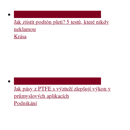
Jak zjistit podtón pleti? 5 testů, které nikdy
neklamou
Krása
Jak pásy z PTFE s výztuží zlepšují výkon v
průmyslových aplikacích
Podnikání