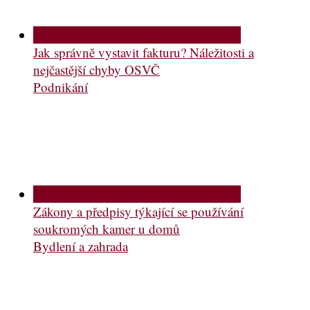
Jak správně vystavit fakturu? Náležitosti a
nejčastější chyby OSVČ
Podnikání
Zákony a předpisy týkající se používání
soukromých kamer u domů
Bydlení a zahrada