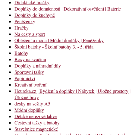
Didaktické hračky
Doplňky do domácnosti | Dekorativní osvětlení | Baterie
Doplňky do kuchyně
Peněženky
Hračky
Na cesty a sport
Oblečení a móda | Módní doplňky | Peněženky
Školní batohy - Školní batohy 3. - 5. třída
Batohy
Boxy na svačinu
Doplňky a náhradní díly
Sportovní tašky
Papírnictví
Kreativní tvoření
Heureka.cz | Bydlení a doplňky | Nábytek | Úložné prostory |
Úložné boxy
desky na sešity A5
Módní doplňky
Dětské nerezové láhve
Cestovní tašky a batohy
Stavebnice magnetické