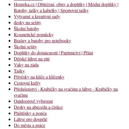
Heureka.cz | Oblečení, obuv a doplňky | Módní doplňky |
Batohy, tašky a kabelky | Sportovní tašky
Výtvarné a kreativní sady
desky na sešity
Školní batohy
Kosmetické pomůcky
Brašny a batohy pro notebooky
Školní sešity
Doplňky do domácnosti | Papírnictví | Přání
Dětské láhve na pití
Vaky na záda
Tašky
Přívěsky na klíče a klíčenky
Cestovní kufry
Příslušenství - Krabičky na svačinu a láhve - Krabičky na
svačinu
Outdoorové vybavení
Desky na abecedu a číslice
Pláštěnky a ponča
Láhve pro dospělé
Do města a práce