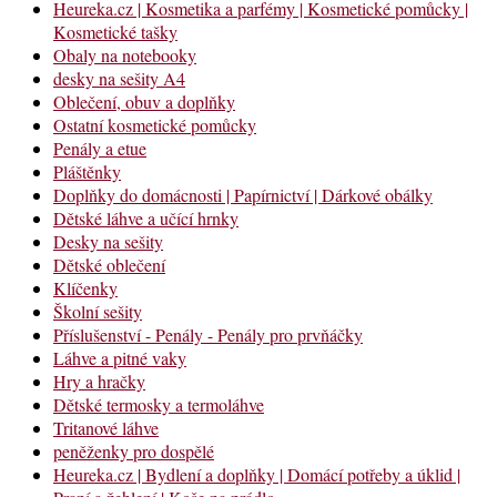
Heureka.cz | Kosmetika a parfémy | Kosmetické pomůcky |
Kosmetické tašky
Obaly na notebooky
desky na sešity A4
Oblečení, obuv a doplňky
Ostatní kosmetické pomůcky
Penály a etue
Pláštěnky
Doplňky do domácnosti | Papírnictví | Dárkové obálky
Dětské láhve a učící hrnky
Desky na sešity
Dětské oblečení
Klíčenky
Školní sešity
Příslušenství - Penály - Penály pro prvňáčky
Láhve a pitné vaky
Hry a hračky
Dětské termosky a termoláhve
Tritanové láhve
peněženky pro dospělé
Heureka.cz | Bydlení a doplňky | Domácí potřeby a úklid |