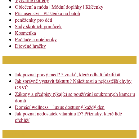
Výtvarné potřeby
Oblečení a móda | Módní doplňky | Klíčenky
Příslušenství - Pláštěnka na batoh
peněženky pro děti
Sady školních pomůcek
Kosmetika
Počítače a notebooky
Dřevěné hračky
Nejnovější články
Jak poznat pravý med? 5 znaků, které odhalí falzifikát
Jak správně vystavit fakturu? Náležitosti a nejčastější chyby
OSVČ
Zákony a předpisy týkající se používání soukromých kamer u
domů
Domácí wellness – luxus dostupný každý den
Jak poznat nedostatek vitamínu D? Příznaky, které lidé
přehlíží
Chci najít: