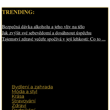
TRENDING:
Bezpečná dávka alkoholu a jeho vliv na tělo
Jak zvýšit své sebevědomí a dosáhnout úspěchu
Tajemství zdravé večeře spočívá v její lehkosti: Co to ...
Bydlení a zahrada
Móda a styl
Krása
Stravování
Zdraví