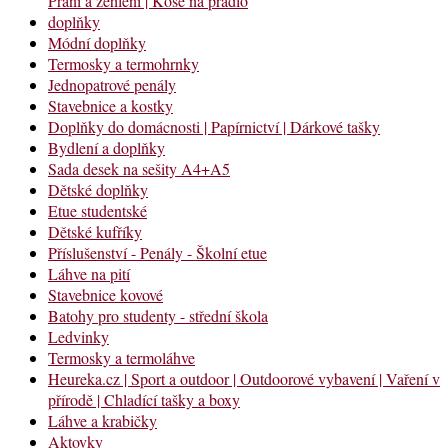
Praní a žehlení | Koše na prádlo
doplňky
Módní doplňky
Termosky a termohrnky
Jednopatrové penály
Stavebnice a kostky
Doplňky do domácnosti | Papírnictví | Dárkové tašky
Bydlení a doplňky
Sada desek na sešity A4+A5
Dětské doplňky
Etue studentské
Dětské kufříky
Příslušenství - Penály - Školní etue
Láhve na pití
Stavebnice kovové
Batohy pro studenty - střední škola
Ledvinky
Termosky a termoláhve
Heureka.cz | Sport a outdoor | Outdoorové vybavení | Vaření v
přírodě | Chladící tašky a boxy
Láhve a krabičky
Aktovky