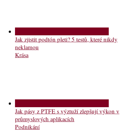
Jak zjistit podtón pleti? 5 testů, které nikdy
neklamou
Krása
Jak pásy z PTFE s výztuží zlepšují výkon v
průmyslových aplikacích
Podnikání