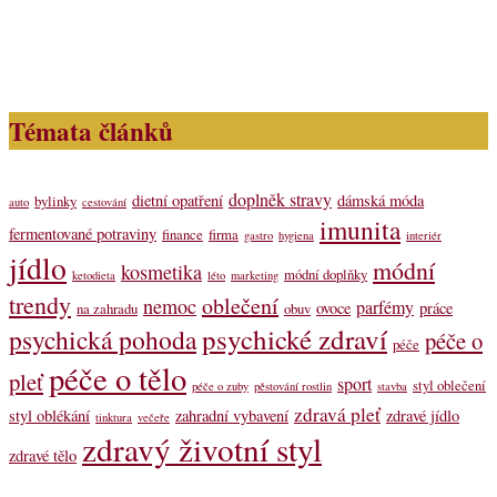
Témata článků
doplněk stravy
dietní opatření
dámská móda
bylinky
auto
cestování
imunita
fermentované potraviny
finance
firma
gastro
hygiena
interiér
jídlo
módní
kosmetika
módní doplňky
ketodieta
léto
marketing
trendy
oblečení
nemoc
parfémy
ovoce
práce
na zahradu
obuv
psychické zdraví
psychická pohoda
péče o
péče
péče o tělo
pleť
sport
styl oblečení
péče o zuby
pěstování rostlin
stavba
zdravá pleť
styl oblékání
zahradní vybavení
zdravé jídlo
tinktura
večeře
zdravý životní styl
zdravé tělo