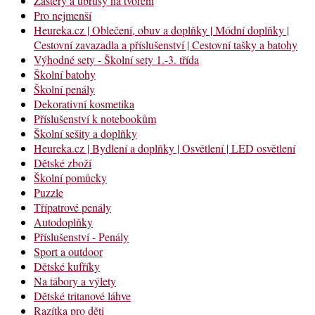
Zástěry a ubrusy na tvoření
Pro nejmenší
Heureka.cz | Oblečení, obuv a doplňky | Módní doplňky |
Cestovní zavazadla a příslušenství | Cestovní tašky a batohy
Výhodné sety - Školní sety 1.-3. třída
Školní batohy
Školní penály
Dekorativní kosmetika
Příslušenství k notebookům
Školní sešity a doplňky
Heureka.cz | Bydlení a doplňky | Osvětlení | LED osvětlení
Dětské zboží
Školní pomůcky
Puzzle
Třípatrové penály
Autodoplňky
Příslušenství - Penály
Sport a outdoor
Dětské kufříky
Na tábory a výlety
Dětské tritanové láhve
Razítka pro děti