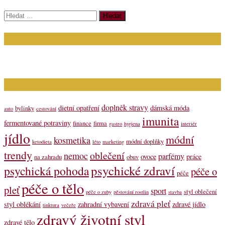
Vyhledávání
Kontakt
Napište nám (dotazy, inzerce): info@bagit.cz
Vybírejte témata dle štítků
doplněk stravy
dietní opatření
dámská móda
bylinky
auto
cestování
imunita
fermentované potraviny
finance
firma
gastro
hygiena
interiér
jídlo
módní
kosmetika
módní doplňky
ketodieta
léto
marketing
trendy
oblečení
nemoc
parfémy
ovoce
práce
na zahradu
obuv
psychické zdraví
psychická pohoda
péče o
péče
péče o tělo
pleť
sport
styl oblečení
péče o zuby
pěstování rostlin
stavba
zdravá pleť
styl oblékání
zahradní vybavení
zdravé jídlo
tinktura
večeře
zdravý životní styl
zdravé tělo