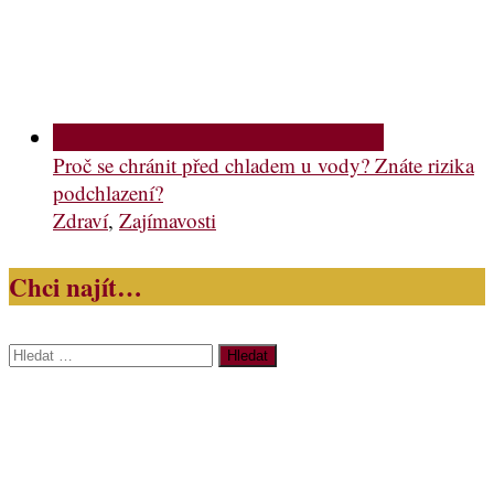
Proč se chránit před chladem u vody? Znáte rizika
podchlazení?
Zdraví
,
Zajímavosti
Chci najít…
Vyhledávání