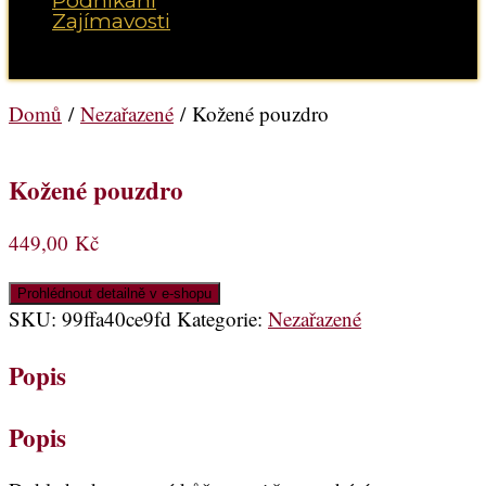
Podnikání
Zajímavosti
Vyberte možnost Stránka
Domů
/
Nezařazené
/ Kožené pouzdro
Kožené pouzdro
449,00
Kč
Prohlédnout detailně v e-shopu
SKU:
99ffa40ce9fd
Kategorie:
Nezařazené
Popis
Popis