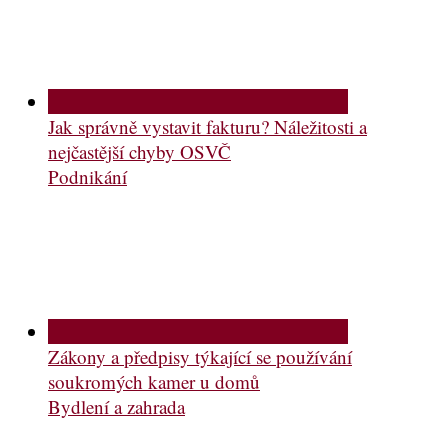
Jak správně vystavit fakturu? Náležitosti a
nejčastější chyby OSVČ
Podnikání
Zákony a předpisy týkající se používání
soukromých kamer u domů
Bydlení a zahrada