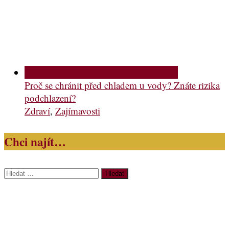
Proč se chránit před chladem u vody? Znáte rizika
podchlazení?
Zdraví
,
Zajímavosti
Chci najít…
Vyhledávání