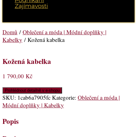
Podnikání
Zajímavosti
Vyberte možnost Stránka
Domů
/
Oblečení a móda | Módní doplňky |
Kabelky
/ Kožená kabelka
Kožená kabelka
1 790,00
Kč
Prohlédnout detailně v e-shopu
SKU:
1cab6a7905fc
Kategorie:
Oblečení a móda |
Módní doplňky | Kabelky
Popis