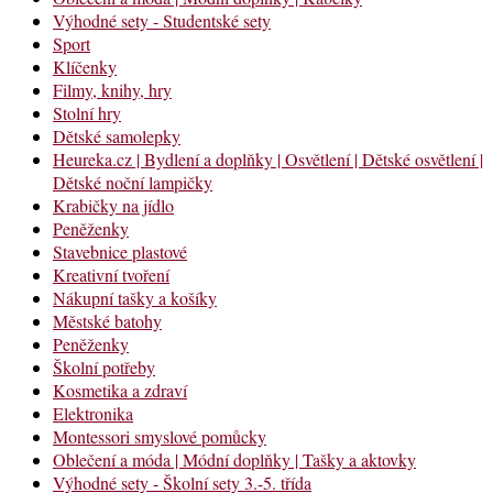
Výhodné sety - Studentské sety
Sport
Klíčenky
Filmy, knihy, hry
Stolní hry
Dětské samolepky
Heureka.cz | Bydlení a doplňky | Osvětlení | Dětské osvětlení |
Dětské noční lampičky
Krabičky na jídlo
Peněženky
Stavebnice plastové
Kreativní tvoření
Nákupní tašky a košíky
Městské batohy
Peněženky
Školní potřeby
Kosmetika a zdraví
Elektronika
Montessori smyslové pomůcky
Oblečení a móda | Módní doplňky | Tašky a aktovky
Výhodné sety - Školní sety 3.-5. třída