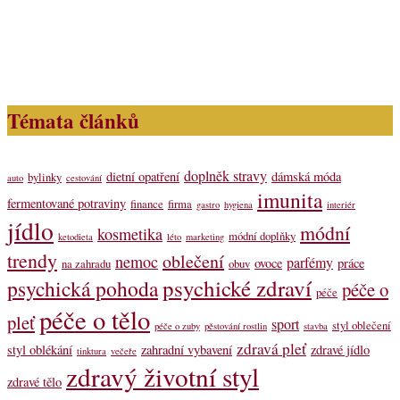
Témata článků
doplněk stravy
dietní opatření
dámská móda
bylinky
auto
cestování
imunita
fermentované potraviny
finance
firma
gastro
hygiena
interiér
jídlo
módní
kosmetika
módní doplňky
ketodieta
léto
marketing
trendy
oblečení
nemoc
parfémy
ovoce
práce
na zahradu
obuv
psychické zdraví
psychická pohoda
péče o
péče
péče o tělo
pleť
sport
styl oblečení
péče o zuby
pěstování rostlin
stavba
zdravá pleť
styl oblékání
zahradní vybavení
zdravé jídlo
tinktura
večeře
zdravý životní styl
zdravé tělo