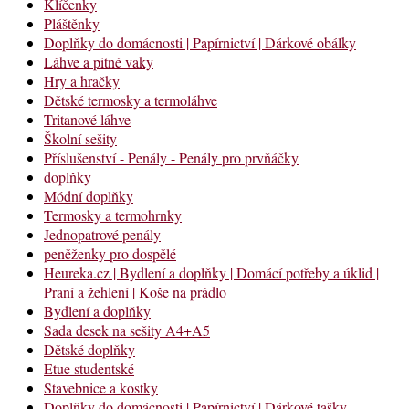
Klíčenky
Pláštěnky
Doplňky do domácnosti | Papírnictví | Dárkové obálky
Láhve a pitné vaky
Hry a hračky
Dětské termosky a termoláhve
Tritanové láhve
Školní sešity
Příslušenství - Penály - Penály pro prvňáčky
doplňky
Módní doplňky
Termosky a termohrnky
Jednopatrové penály
peněženky pro dospělé
Heureka.cz | Bydlení a doplňky | Domácí potřeby a úklid |
Praní a žehlení | Koše na prádlo
Bydlení a doplňky
Sada desek na sešity A4+A5
Dětské doplňky
Etue studentské
Stavebnice a kostky
Doplňky do domácnosti | Papírnictví | Dárkové tašky