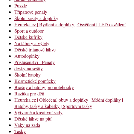
Puzzle
Třípatrové penály
Školní sešity a doplňky
Heureka.cz | Bydlení a doplňky | Osvětlení | LED osvětlení
Sport a outdoor
Dětské kufříky
Na tábory a výlety
Dětské tritanové láhve
Autodoplňky
Příslušenství - Penály
desky na sešity
Školní batohy
Kosmetické pomůcky
Brašny a batohy pro notebooky
Razítka pro děti
Heureka.cz | Oblečení, obuv a doplňky | Módní doplňky |
Batohy, tašky a kabelky | Sportovní tašky
Výtvarné a kreativní sady
Dětské láhve na pití
Vaky na záda
Tašky