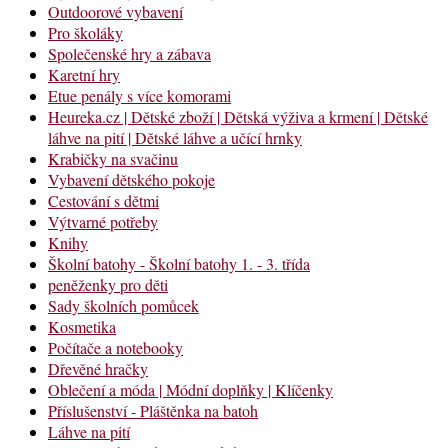
Outdoorové vybavení
Pro školáky
Společenské hry a zábava
Karetní hry
Etue penály s více komorami
Heureka.cz | Dětské zboží | Dětská výživa a krmení | Dětské
láhve na pití | Dětské láhve a učící hrnky
Krabičky na svačinu
Vybavení dětského pokoje
Cestování s dětmi
Výtvarné potřeby
Knihy
Školní batohy - Školní batohy 1. - 3. třída
peněženky pro děti
Sady školních pomůcek
Kosmetika
Počítače a notebooky
Dřevěné hračky
Oblečení a móda | Módní doplňky | Klíčenky
Příslušenství - Pláštěnka na batoh
Láhve na pití