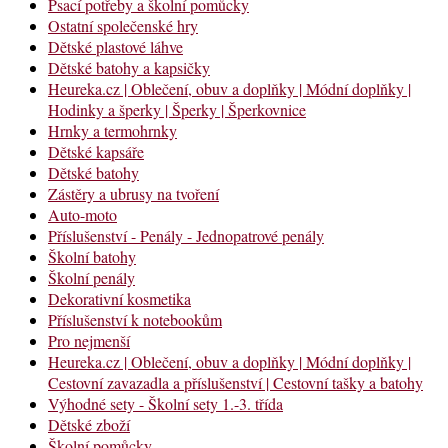
Psací potřeby a školní pomůcky
Ostatní společenské hry
Dětské plastové láhve
Dětské batohy a kapsičky
Heureka.cz | Oblečení, obuv a doplňky | Módní doplňky |
Hodinky a šperky | Šperky | Šperkovnice
Hrnky a termohrnky
Dětské kapsáře
Dětské batohy
Zástěry a ubrusy na tvoření
Auto-moto
Příslušenství - Penály - Jednopatrové penály
Školní batohy
Školní penály
Dekorativní kosmetika
Příslušenství k notebookům
Pro nejmenší
Heureka.cz | Oblečení, obuv a doplňky | Módní doplňky |
Cestovní zavazadla a příslušenství | Cestovní tašky a batohy
Výhodné sety - Školní sety 1.-3. třída
Dětské zboží
Školní pomůcky