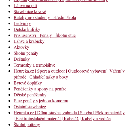
Láhve na pití
Stavebnice kovové
Batohy pro studenty - střední škola
Ledvinky
Dětské kufříky
Příslušenství - Penály - Školní etue
Láhve a krabičky
Aktovky
Školní penály
Deštníky
Termosky a termoláhve
Heureka.cz | Sport a outdoor | Outdoorové vybavení | Vaření v
přírodě | Chladící tašky a boxy
Bytové doplňky
Peněženky a spony na peníze
Dětské peněženky
Etue penály s jednou komorou
Ostatní stavebnice
Heureka.cz | Dílna, stavba, zahrada | Stavba | Elektromateriály
| Elektroinstalační materiál | Kabeláž | Kabely a vodiče
Školní potřeby