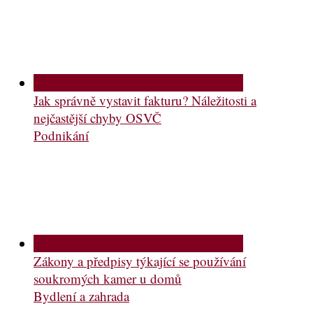
Jak správně vystavit fakturu? Náležitosti a
nejčastější chyby OSVČ
Podnikání
Zákony a předpisy týkající se používání
soukromých kamer u domů
Bydlení a zahrada