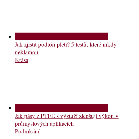
Jak zjistit podtón pleti? 5 testů, které nikdy
neklamou
Krása
Jak pásy z PTFE s výztuží zlepšují výkon v
průmyslových aplikacích
Podnikání