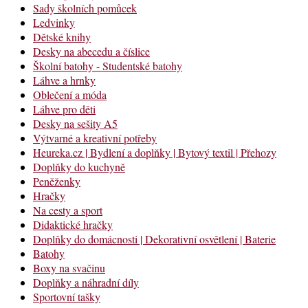
Sady školních pomůcek
Ledvinky
Dětské knihy
Desky na abecedu a číslice
Školní batohy - Studentské batohy
Láhve a hrnky
Oblečení a móda
Láhve pro děti
Desky na sešity A5
Výtvarné a kreativní potřeby
Heureka.cz | Bydlení a doplňky | Bytový textil | Přehozy
Doplňky do kuchyně
Peněženky
Hračky
Na cesty a sport
Didaktické hračky
Doplňky do domácnosti | Dekorativní osvětlení | Baterie
Batohy
Boxy na svačinu
Doplňky a náhradní díly
Sportovní tašky