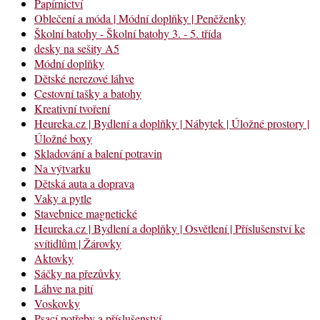
Papírnictví
Oblečení a móda | Módní doplňky | Peněženky
Školní batohy - Školní batohy 3. - 5. třída
desky na sešity A5
Módní doplňky
Dětské nerezové láhve
Cestovní tašky a batohy
Kreativní tvoření
Heureka.cz | Bydlení a doplňky | Nábytek | Úložné prostory |
Úložné boxy
Skladování a balení potravin
Na výtvarku
Dětská auta a doprava
Vaky a pytle
Stavebnice magnetické
Heureka.cz | Bydlení a doplňky | Osvětlení | Příslušenství ke
svítidlům | Žárovky
Aktovky
Sáčky na přezůvky
Láhve na pití
Voskovky
Psací potřeby a příslušenství