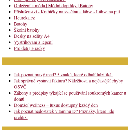
Oblečení a móda | Módní doplňky | Batohy
Příslušenství - Krabičky na svačinu a láhve - Láhve na pití
Heureka.cz
Batohy
Školní batohy
Desky na sešity A4
Vystřihování a lepení
Pro děti | Hračky
Nejnovější články
Jak poznat pravý med? 5 znaků, které odhalí falzifikát
Jak správně vystavit fakturu? Náležitosti a nejčastější chyby
OSVČ
Zákony a předpisy týkající se používání soukromých kamer u
domů
Domácí wellness – luxus dostupný každý den
Jak poznat nedostatek vitamínu D? Příznaky, které lidé
přehlíží