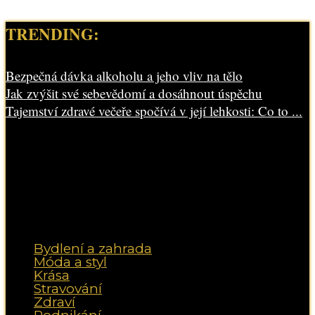
TRENDING:
Bezpečná dávka alkoholu a jeho vliv na tělo
Jak zvýšit své sebevědomí a dosáhnout úspěchu
Tajemství zdravé večeře spočívá v její lehkosti: Co to ...
Bydlení a zahrada
Móda a styl
Krása
Stravování
Zdraví