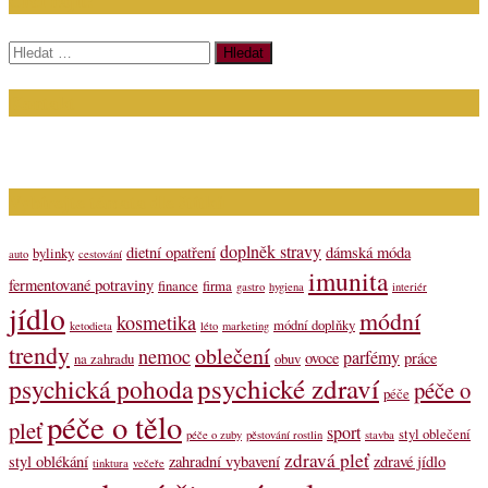
Chci najít:
Vyhledávání
Kontakt
Napište nám (dotazy, inzerce): info@bagit.cz
Vybírejte témata dle štítků
doplněk stravy
dietní opatření
dámská móda
bylinky
auto
cestování
imunita
fermentované potraviny
finance
firma
gastro
hygiena
interiér
jídlo
módní
kosmetika
módní doplňky
ketodieta
léto
marketing
trendy
oblečení
nemoc
parfémy
ovoce
práce
na zahradu
obuv
psychické zdraví
psychická pohoda
péče o
péče
péče o tělo
pleť
sport
styl oblečení
péče o zuby
pěstování rostlin
stavba
zdravá pleť
styl oblékání
zahradní vybavení
zdravé jídlo
tinktura
večeře