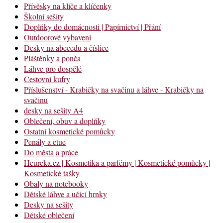
Přívěsky na klíče a klíčenky
Školní sešity
Doplňky do domácnosti | Papírnictví | Přání
Outdoorové vybavení
Desky na abecedu a číslice
Pláštěnky a ponča
Láhve pro dospělé
Cestovní kufry
Příslušenství - Krabičky na svačinu a láhve - Krabičky na
svačinu
desky na sešity A4
Oblečení, obuv a doplňky
Ostatní kosmetické pomůcky
Penály a etue
Do města a práce
Heureka.cz | Kosmetika a parfémy | Kosmetické pomůcky |
Kosmetické tašky
Obaly na notebooky
Dětské láhve a učící hrnky
Desky na sešity
Dětské oblečení