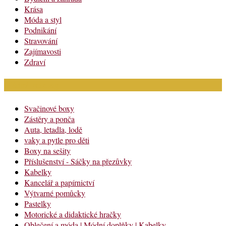
Krása
Móda a styl
Podnikání
Stravování
Zajímavosti
Zdraví
Módní katalog
Svačinové boxy
Zástěry a ponča
Auta, letadla, lodě
vaky a pytle pro děti
Boxy na sešity
Příslušenství - Sáčky na přezůvky
Kabelky
Kancelář a papírnictví
Výtvarné pomůcky
Pastelky
Motorické a didaktické hračky
Oblečení a móda | Módní doplňky | Kabelky