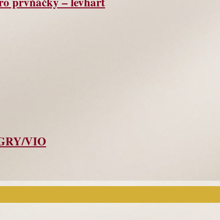
ro prvňáčky – levhart
GRY/VIO