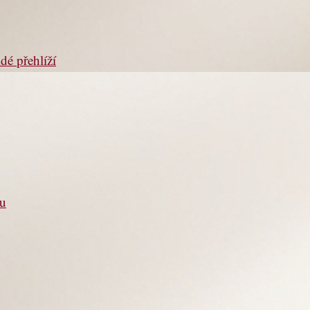
dé přehlíží
ou