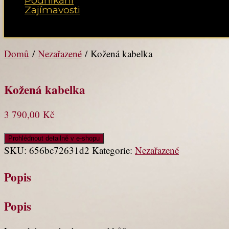
Podnikání
Zajímavosti
Vyberte možnost Stránka
Domů
/
Nezařazené
/ Kožená kabelka
Kožená kabelka
3 790,00
Kč
Prohlédnout detailně v e-shopu
SKU:
656bc72631d2
Kategorie:
Nezařazené
Popis
Popis