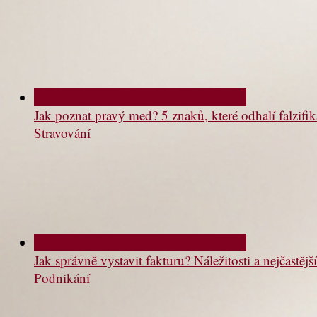
Jak poznat pravý med? 5 znaků, které odhalí falzifik
Stravování
Jak správně vystavit fakturu? Náležitosti a nejčastě
Podnikání