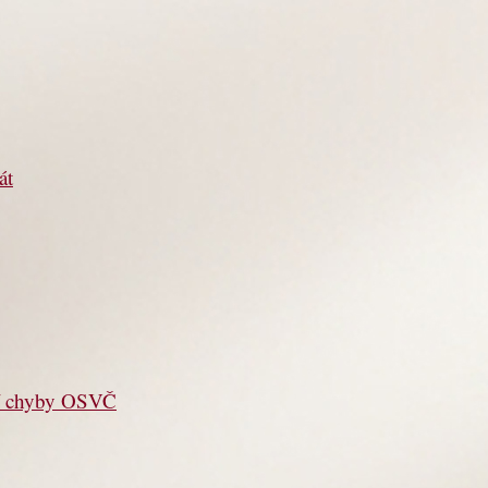
át
jší chyby OSVČ