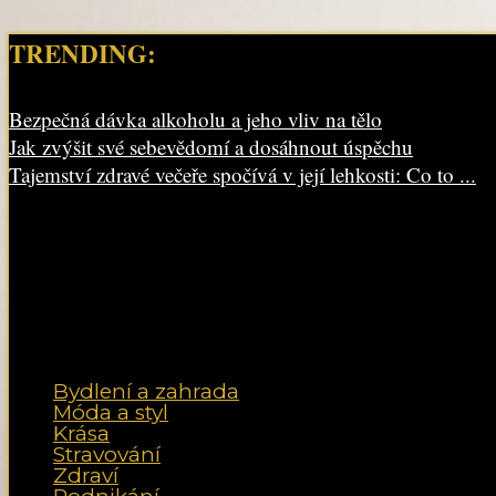
TRENDING:
Bezpečná dávka alkoholu a jeho vliv na tělo
Jak zvýšit své sebevědomí a dosáhnout úspěchu
Tajemství zdravé večeře spočívá v její lehkosti: Co to ...
Bydlení a zahrada
Móda a styl
Krása
Stravování
Zdraví