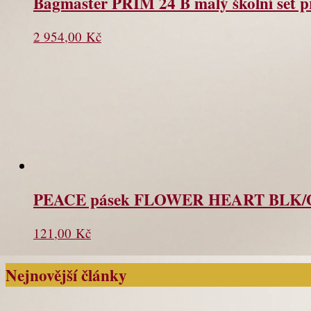
Bagmaster PRIM 24 B malý školní set p
2 954,00
Kč
PEACE pásek FLOWER HEART BLK/
121,00
Kč
Nejnovější články