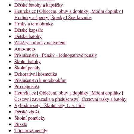
Dětské batohy a kapsičky
Heureka.cz | Oblečení, obuv a doplňky | Módní doplňky |
Hodinky a šperky | Šperky | Šperkovnice
Hrnky a termohrnky
Dětské kapsáře
Dětské batohy
Zástěry a ubrusy na tvoření
Auto-moto
Příslušenství - Penály - Jednopatrové penály
Školní batohy
Školní penály
Dekorativní kosmetika
Příslušenství k notebookům
Pro nejmenší
Heureka.cz | Oblečení, obuv a doplňky | Módní doplňky |
Cestovní zavazadla a příslušenství | Cestovní tašky a batohy
Výhodné sety - Školní sety 1.-3. třída
Dětské zboží
Školní pomůcky
Puzzle
Třípatrové penály