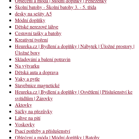
Oblečení a móda | Módní doplňky | Peněženky
Školní batohy - Školní batohy 3. - 5. třída
desky na sešity A5
Módní doplňky
Dětské nerezové láhve
Cestovní tašky a batohy
Kreativní tvoření
Heureka.cz | Bydlení a doplňky | Nábytek | Úložné prostory |
Úložné boxy
Skladování a balení potravin
Na výtvarku
Dětská auta a doprava
Vaky a pytle
Stavebnice magnetické
Heureka.cz | Bydlení a doplňky | Osvětlení | Příslušenství ke
svítidlům | Žárovky
Aktovky
Sáčky na přezůvky
Láhve na pití
Voskovky
Psací potřeby a příslušenství
Oblečení a móda | Módní doplňky | Batohy