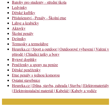
Batohy pro studenty - střední škola
Ledvinky
Dětské kufříky
Příslušenství - Penály - Školní etue
Láhve a krabičky
Aktovky
Školní penály
Deštníky
Termosky a termoláhve
Heureka.cz | Sport a outdoor | Outdoorové vybavení | Vaření v
přírodě | Chladící tašky a boxy
Bytové doplňky
Peněženky a spony na peníze
Dětské peněženky
Etue penály s jednou komorou
Ostatní stavebnice
Heureka.cz | Dílna, stavba, zahrada | Stavba | Elektromateriály
| Elektroinstalační materiál | Kabeláž | Kabely a vodiče
Nejnovější články