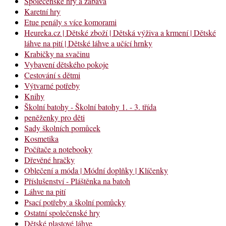
Společenské hry a zábava
Karetní hry
Etue penály s více komorami
Heureka.cz | Dětské zboží | Dětská výživa a krmení | Dětské
láhve na pití | Dětské láhve a učící hrnky
Krabičky na svačinu
Vybavení dětského pokoje
Cestování s dětmi
Výtvarné potřeby
Knihy
Školní batohy - Školní batohy 1. - 3. třída
peněženky pro děti
Sady školních pomůcek
Kosmetika
Počítače a notebooky
Dřevěné hračky
Oblečení a móda | Módní doplňky | Klíčenky
Příslušenství - Pláštěnka na batoh
Láhve na pití
Psací potřeby a školní pomůcky
Ostatní společenské hry
Dětské plastové láhve