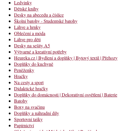
Ledvinky
Dětské knihy
Desky na abecedu a číslice
Školní batohy - Studentské batohy
Láhve a hrnky
Oblečení a móda
Láhve pro děti
Desky na sešity A5
Výtvarné a kreativní potřeby
Heureka.cz | Bydlení a doplňky | Bytový textil | Přehozy
Doplňky do kuchyně
Peněženky
Hračky
Na cesty a sport
Didaktické hračky
Doplňky do domácnosti | Dekorativní osvětlení | Baterie
Batohy
Boxy na svačinu
Doplňky a náhradní díly
Sportovní tašky
Papírnictví