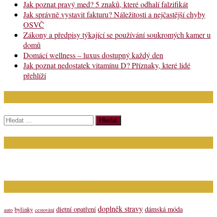
Jak poznat pravý med? 5 znaků, které odhalí falzifikát
Jak správně vystavit fakturu? Náležitosti a nejčastější chyby
OSVČ
Zákony a předpisy týkající se používání soukromých kamer u
domů
Domácí wellness – luxus dostupný každý den
Jak poznat nedostatek vitamínu D? Příznaky, které lidé
přehlíží
Chci najít:
Vyhledávání
Kontakt
Napište nám (dotazy, inzerce): info@bagit.cz
Vybírejte témata dle štítků
doplněk stravy
dietní opatření
dámská móda
bylinky
auto
cestování