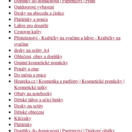
Doplňky do domácnosti | Papírnictví | Přání
Outdoorové vybavení
Desky na abecedu a číslice
Pláštěnky a ponča
Láhve pro dospělé
Cestovní kufry
Příslušenství - Krabičky na svačinu a láhve - Krabičky na
svačinu
desky na sešity A4
Oblečení, obuv a doplňky
Ostatní kosmetické pomůcky
Penály a etue
Do města a práce
Heureka.cz | Kosmetika a parfémy | Kosmetické pomůcky |
Kosmetické tašky
Obaly na notebooky
Dětské láhve a učící hrnky
Desky na sešity
Dětské oblečení
Klíčenky
Pláštěnky
Doplňky do domácnosti | Papírnictví | Dárkové obálky