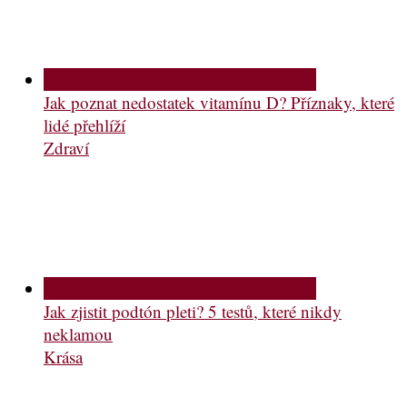
Jak poznat nedostatek vitamínu D? Příznaky, které
lidé přehlíží
Zdraví
Jak zjistit podtón pleti? 5 testů, které nikdy
neklamou
Krása