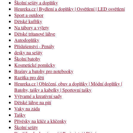
Školní sešity a doplňky
Heureka.cz | Bydlení a doplňky | Osvětlení | LED osvětlení
Sport a outdoor
Dětské kufříky
Na tábory a výlety
Dětské tritanové láhve
Autodoplňky
Příslušenství - Penály
desky na sešity
Školní batohy
Kosmetické pomůcky
Brašny a batohy pro notebooky
Razítka pro děti
Heureka.cz | Oblečení, obuv a doplňky | Módní doplňky |
Batohy, tašky a kabelky | Sportovní tašky
Výtvarné a kreativní sady
Dětské láhve na pití
Vaky na záda
Tašky
Přívěsky na klíče a klíčenky
Školní sešity