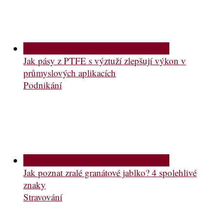
Jak pásy z PTFE s výztuží zlepšují výkon v
průmyslových aplikacích
Podnikání
Jak poznat zralé granátové jablko? 4 spolehlivé
znaky
Stravování