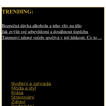
TRENDING:
Bezpečná dávka alkoholu a jeho vliv na tělo
Jak zvýšit své sebevědomí a dosáhnout úspěchu
Tajemství zdravé večeře spočívá v její lehkosti: Co to ...
Bydlení a zahrada
Móda a styl
Krása
Stravování
Zdraví