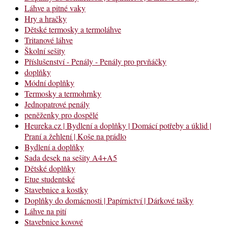
Láhve a pitné vaky
Hry a hračky
Dětské termosky a termoláhve
Tritanové láhve
Školní sešity
Příslušenství - Penály - Penály pro prvňáčky
doplňky
Módní doplňky
Termosky a termohrnky
Jednopatrové penály
peněženky pro dospělé
Heureka.cz | Bydlení a doplňky | Domácí potřeby a úklid |
Praní a žehlení | Koše na prádlo
Bydlení a doplňky
Sada desek na sešity A4+A5
Dětské doplňky
Etue studentské
Stavebnice a kostky
Doplňky do domácnosti | Papírnictví | Dárkové tašky
Láhve na pití
Stavebnice kovové