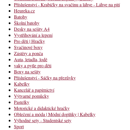
Příslušenství - Krabičky na svačinu a láhve - Láhve na pití
Heureka.cz
Batohy
Školní batohy
Desky na sešity A4
Vystřihování a lepení
Pro děti | Hračky
Svačinové boxy
Zástěry a ponča
Auta, letadla, lodě
vaky a pytle pro děti
Boxy na sešity
Příslušenství - Sáčky na přezůvky
Kabelky
Kancelář a papírnictví
Výtvarné pomůcky
Pastelky
Motorické a didaktické hračky
Oblečení a móda | Módní doplňky | Kabelky
Výhodné sety - Studentské sety
Sport