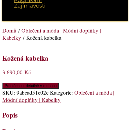
Podnikání
Zajímavosti
Vyberte možnost Stránka
Domů
/
Oblečení a móda | Módní doplňky |
Kabelky
/ Kožená kabelka
Kožená kabelka
3 690,00
Kč
Prohlédnout detailně v e-shopu
SKU:
9abcad51e02e
Kategorie:
Oblečení a móda |
Módní doplňky | Kabelky
Popis