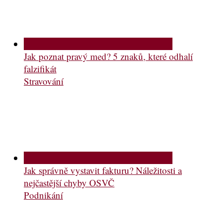
Jak poznat pravý med? 5 znaků, které odhalí
falzifikát
Stravování
Jak správně vystavit fakturu? Náležitosti a
nejčastější chyby OSVČ
Podnikání