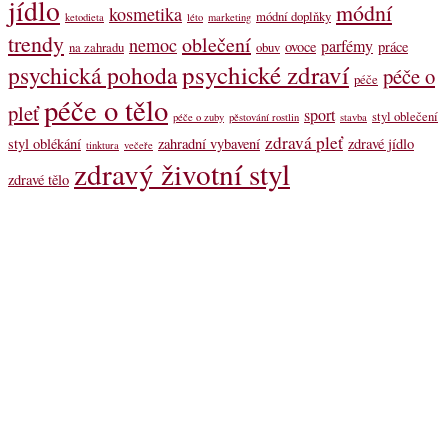
jídlo
módní
kosmetika
módní doplňky
ketodieta
léto
marketing
trendy
oblečení
nemoc
parfémy
ovoce
práce
na zahradu
obuv
psychické zdraví
psychická pohoda
péče o
péče
péče o tělo
pleť
sport
styl oblečení
péče o zuby
pěstování rostlin
stavba
zdravá pleť
styl oblékání
zahradní vybavení
zdravé jídlo
tinktura
večeře
zdravý životní styl
zdravé tělo