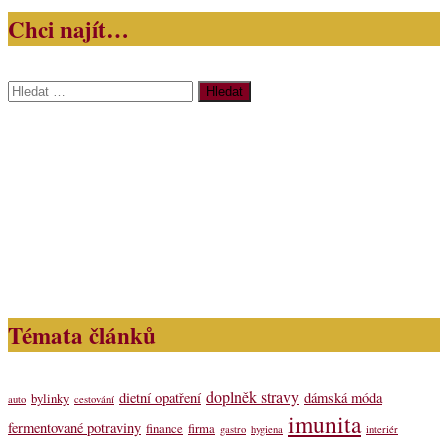
Chci najít…
Vyhledávání
Témata článků
doplněk stravy
dietní opatření
dámská móda
bylinky
auto
cestování
imunita
fermentované potraviny
finance
firma
gastro
hygiena
interiér