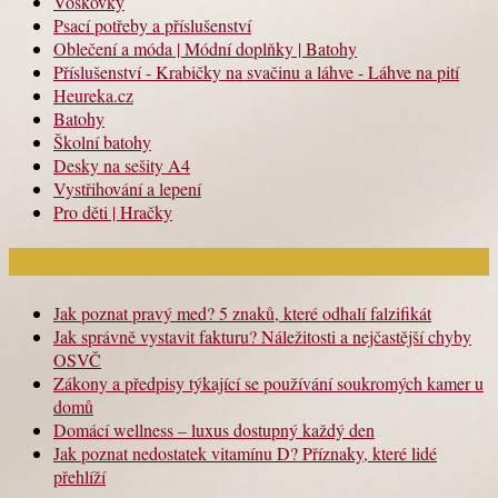
Voskovky
Psací potřeby a příslušenství
Oblečení a móda | Módní doplňky | Batohy
Příslušenství - Krabičky na svačinu a láhve - Láhve na pití
Heureka.cz
Batohy
Školní batohy
Desky na sešity A4
Vystřihování a lepení
Pro děti | Hračky
Nejnovější články
Jak poznat pravý med? 5 znaků, které odhalí falzifikát
Jak správně vystavit fakturu? Náležitosti a nejčastější chyby
OSVČ
Zákony a předpisy týkající se používání soukromých kamer u
domů
Domácí wellness – luxus dostupný každý den
Jak poznat nedostatek vitamínu D? Příznaky, které lidé
přehlíží