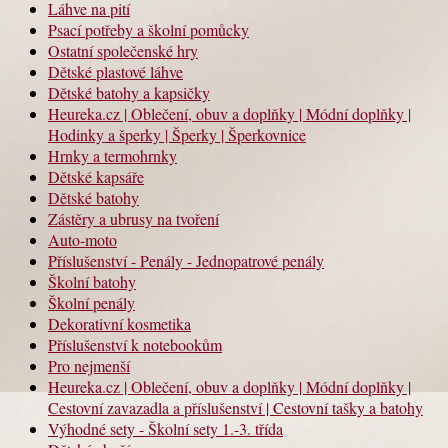
Láhve na pití
Psací potřeby a školní pomůcky
Ostatní společenské hry
Dětské plastové láhve
Dětské batohy a kapsičky
Heureka.cz | Oblečení, obuv a doplňky | Módní doplňky |
Hodinky a šperky | Šperky | Šperkovnice
Hrnky a termohrnky
Dětské kapsáře
Dětské batohy
Zástěry a ubrusy na tvoření
Auto-moto
Příslušenství - Penály - Jednopatrové penály
Školní batohy
Školní penály
Dekorativní kosmetika
Příslušenství k notebookům
Pro nejmenší
Heureka.cz | Oblečení, obuv a doplňky | Módní doplňky |
Cestovní zavazadla a příslušenství | Cestovní tašky a batohy
Výhodné sety - Školní sety 1.-3. třída