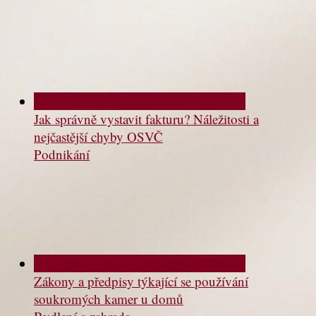
Jak správně vystavit fakturu? Náležitosti a
nejčastější chyby OSVČ
Podnikání
Zákony a předpisy týkající se používání
soukromých kamer u domů