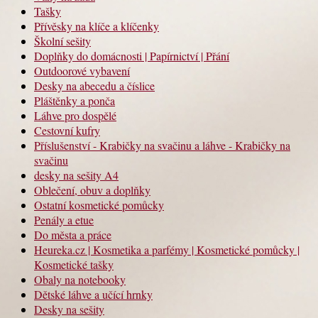
Tašky
Přívěsky na klíče a klíčenky
Školní sešity
Doplňky do domácnosti | Papírnictví | Přání
Outdoorové vybavení
Desky na abecedu a číslice
Pláštěnky a ponča
Láhve pro dospělé
Cestovní kufry
Příslušenství - Krabičky na svačinu a láhve - Krabičky na
svačinu
desky na sešity A4
Oblečení, obuv a doplňky
Ostatní kosmetické pomůcky
Penály a etue
Do města a práce
Heureka.cz | Kosmetika a parfémy | Kosmetické pomůcky |
Kosmetické tašky
Obaly na notebooky
Dětské láhve a učící hrnky
Desky na sešity