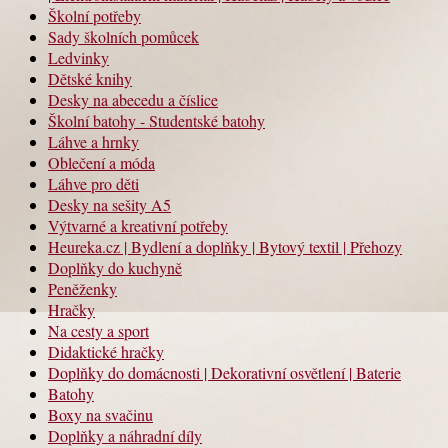
Školní potřeby
Sady školních pomůcek
Ledvinky
Dětské knihy
Desky na abecedu a číslice
Školní batohy - Studentské batohy
Láhve a hrnky
Oblečení a móda
Láhve pro děti
Desky na sešity A5
Výtvarné a kreativní potřeby
Heureka.cz | Bydlení a doplňky | Bytový textil | Přehozy
Doplňky do kuchyně
Peněženky
Hračky
Na cesty a sport
Didaktické hračky
Doplňky do domácnosti | Dekorativní osvětlení | Baterie
Batohy
Boxy na svačinu
Doplňky a náhradní díly