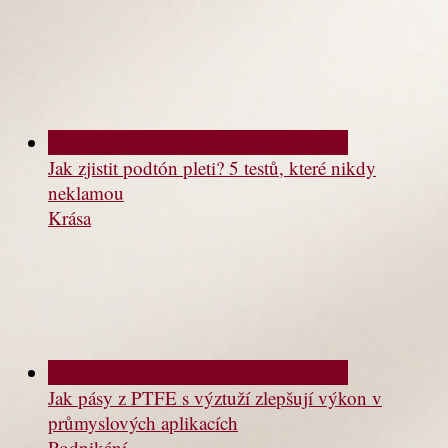
Jak zjistit podtón pleti? 5 testů, které nikdy
neklamou
Krása
Jak pásy z PTFE s výztuží zlepšují výkon v
průmyslových aplikacích
Podnikání