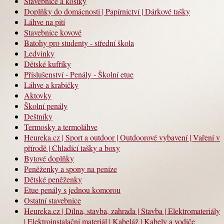
Stavebnice a kostky
Doplňky do domácnosti | Papírnictví | Dárkové tašky
Láhve na pití
Stavebnice kovové
Batohy pro studenty - střední škola
Ledvinky
Dětské kufříky
Příslušenství - Penály - Školní etue
Láhve a krabičky
Aktovky
Školní penály
Deštníky
Termosky a termoláhve
Heureka.cz | Sport a outdoor | Outdoorové vybavení | Vaření v
přírodě | Chladící tašky a boxy
Bytové doplňky
Peněženky a spony na peníze
Dětské peněženky
Etue penály s jednou komorou
Ostatní stavebnice
Heureka.cz | Dílna, stavba, zahrada | Stavba | Elektromateriály
| Elektroinstalační materiál | Kabeláž | Kabely a vodiče