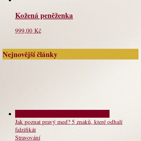
Kožená peněženka
999,00
Kč
Nejnovější články
Jak poznat pravý med? 5 znaků, které odhalí
falzifikát
Stravování