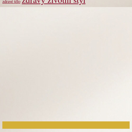
zdravé tělo
Rubriky článků