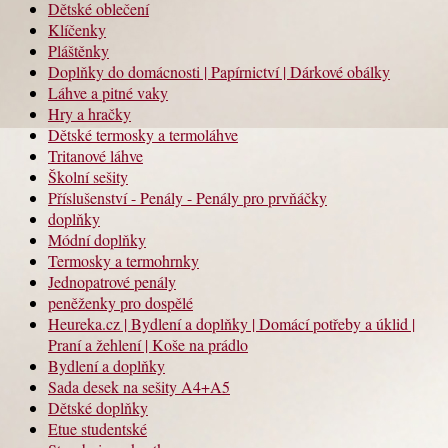
Dětské oblečení
Klíčenky
Pláštěnky
Doplňky do domácnosti | Papírnictví | Dárkové obálky
Láhve a pitné vaky
Hry a hračky
Dětské termosky a termoláhve
Tritanové láhve
Školní sešity
Příslušenství - Penály - Penály pro prvňáčky
doplňky
Módní doplňky
Termosky a termohrnky
Jednopatrové penály
peněženky pro dospělé
Heureka.cz | Bydlení a doplňky | Domácí potřeby a úklid |
Praní a žehlení | Koše na prádlo
Bydlení a doplňky
Sada desek na sešity A4+A5
Dětské doplňky
Etue studentské