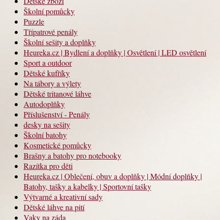
Dětské zboží
Školní pomůcky
Puzzle
Třípatrové penály
Školní sešity a doplňky
Heureka.cz | Bydlení a doplňky | Osvětlení | LED osvětlení
Sport a outdoor
Dětské kufříky
Na tábory a výlety
Dětské tritanové láhve
Autodoplňky
Příslušenství - Penály
desky na sešity
Školní batohy
Kosmetické pomůcky
Brašny a batohy pro notebooky
Razítka pro děti
Heureka.cz | Oblečení, obuv a doplňky | Módní doplňky |
Batohy, tašky a kabelky | Sportovní tašky
Výtvarné a kreativní sady
Dětské láhve na pití
Vaky na záda