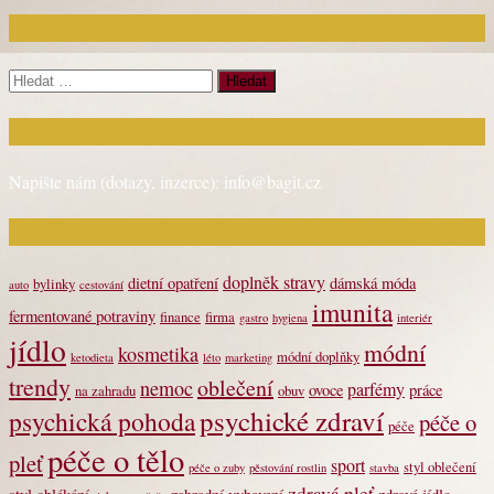
Chci najít:
Vyhledávání
Kontakt
Napište nám (dotazy, inzerce): info@bagit.cz
Vybírejte témata dle štítků
doplněk stravy
dietní opatření
dámská móda
bylinky
auto
cestování
imunita
fermentované potraviny
finance
firma
gastro
hygiena
interiér
jídlo
módní
kosmetika
módní doplňky
ketodieta
léto
marketing
trendy
oblečení
nemoc
parfémy
ovoce
práce
na zahradu
obuv
psychické zdraví
psychická pohoda
péče o
péče
péče o tělo
pleť
sport
styl oblečení
péče o zuby
pěstování rostlin
stavba
zdravá pleť