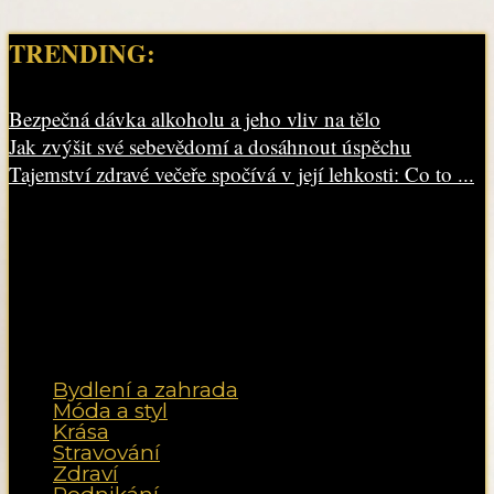
TRENDING:
Bezpečná dávka alkoholu a jeho vliv na tělo
Jak zvýšit své sebevědomí a dosáhnout úspěchu
Tajemství zdravé večeře spočívá v její lehkosti: Co to ...
Bydlení a zahrada
Móda a styl
Krása
Stravování
Zdraví