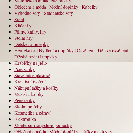
Motorické a didaktické hračky
Oblečení a móda | Módní doplňky | Kabelky
Výhodné sety - Studentské sety
Sport
Klíčenky
Filmy, knihy, hry
Stolní hry
Dětské samolepky
Heureka.cz | Bydlení a doplňky | Osvětlení | Dětské osvětlení |
Dětské noční lampičky
Krabičky na jídlo
Peněženky
Stavebnice plastové
Kreativní tvoření
Nákupní tašky a košíky
Městské batohy
Peněženky
Školní potřeby
Kosmetika a zdraví
Elektronika
Montessori smyslové pomůcky
Oblečení a móda | Módní doplňky | Tašky a aktovky