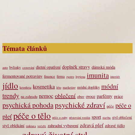
Témata článků
doplněk stravy
dietní opatření
dámská móda
bylinky
auto
cestování
imunita
fermentované potraviny
finance
firma
gastro
hygiena
interiér
jídlo
módní
kosmetika
módní doplňky
ketodieta
léto
marketing
trendy
oblečení
nemoc
parfémy
ovoce
práce
na zahradu
obuv
psychické zdraví
psychická pohoda
péče o
péče
péče o tělo
pleť
sport
styl oblečení
péče o zuby
pěstování rostlin
stavba
zdravá pleť
styl oblékání
zahradní vybavení
zdravé jídlo
tinktura
večeře
zdravý životní styl