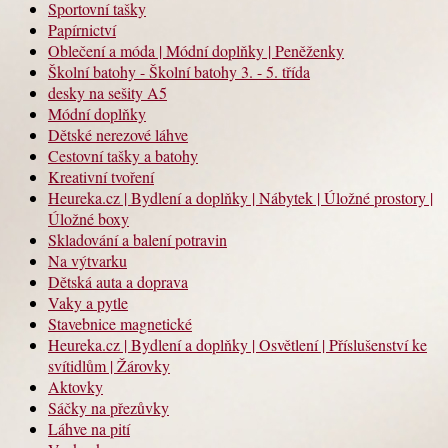
Sportovní tašky
Papírnictví
Oblečení a móda | Módní doplňky | Peněženky
Školní batohy - Školní batohy 3. - 5. třída
desky na sešity A5
Módní doplňky
Dětské nerezové láhve
Cestovní tašky a batohy
Kreativní tvoření
Heureka.cz | Bydlení a doplňky | Nábytek | Úložné prostory |
Úložné boxy
Skladování a balení potravin
Na výtvarku
Dětská auta a doprava
Vaky a pytle
Stavebnice magnetické
Heureka.cz | Bydlení a doplňky | Osvětlení | Příslušenství ke
svítidlům | Žárovky
Aktovky
Sáčky na přezůvky
Láhve na pití