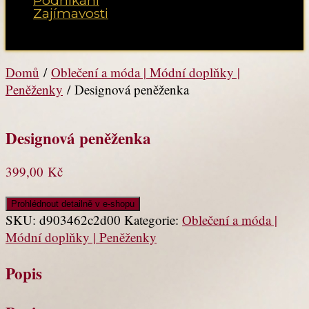
Podnikání
Zajímavosti
Vyberte možnost Stránka
Domů
/
Oblečení a móda | Módní doplňky |
Peněženky
/ Designová peněženka
Designová peněženka
399,00
Kč
Prohlédnout detailně v e-shopu
SKU:
d903462c2d00
Kategorie:
Oblečení a móda |
Módní doplňky | Peněženky
Popis