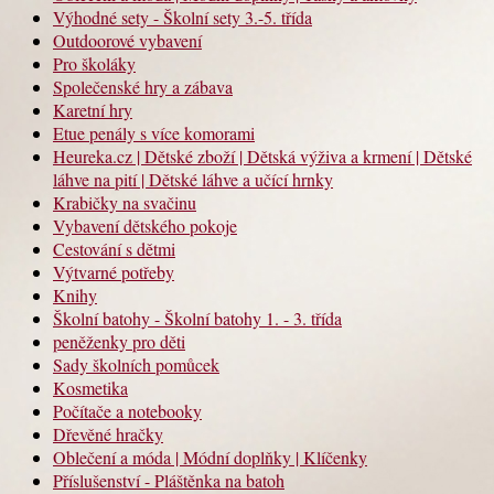
Výhodné sety - Školní sety 3.-5. třída
Outdoorové vybavení
Pro školáky
Společenské hry a zábava
Karetní hry
Etue penály s více komorami
Heureka.cz | Dětské zboží | Dětská výživa a krmení | Dětské
láhve na pití | Dětské láhve a učící hrnky
Krabičky na svačinu
Vybavení dětského pokoje
Cestování s dětmi
Výtvarné potřeby
Knihy
Školní batohy - Školní batohy 1. - 3. třída
peněženky pro děti
Sady školních pomůcek
Kosmetika
Počítače a notebooky
Dřevěné hračky
Oblečení a móda | Módní doplňky | Klíčenky
Příslušenství - Pláštěnka na batoh