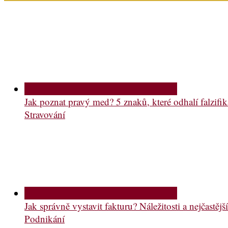
Jak poznat pravý med? 5 znaků, které odhalí falzifik
Stravování
Jak správně vystavit fakturu? Náležitosti a nejčastě
Podnikání