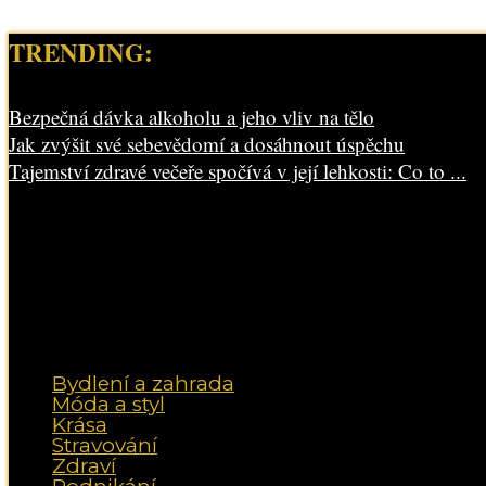
TRENDING:
Bezpečná dávka alkoholu a jeho vliv na tělo
Jak zvýšit své sebevědomí a dosáhnout úspěchu
Tajemství zdravé večeře spočívá v její lehkosti: Co to ...
Bydlení a zahrada
Móda a styl
Krása
Stravování
Zdraví