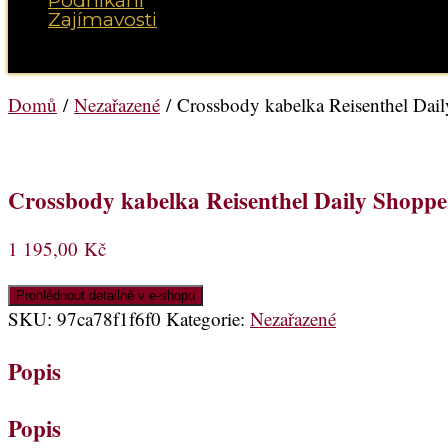
Podnikání
Zajímavosti
Vyberte možnost Stránka
Domů
/
Nezařazené
/ Crossbody kabelka Reisenthel Dai
Crossbody kabelka Reisenthel Daily Shopp
1 195,00
Kč
Prohlédnout detailně v e-shopu
SKU:
97ca78f1f6f0
Kategorie:
Nezařazené
Popis
Popis