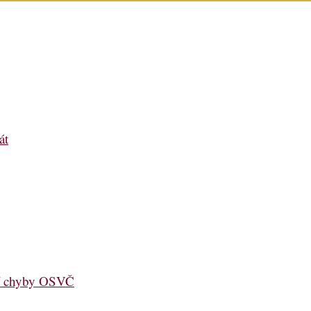
át
jší chyby OSVČ