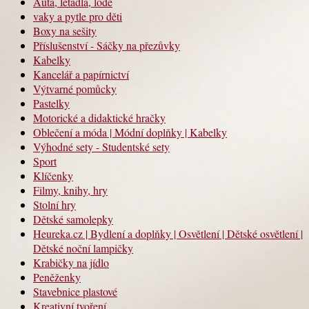
Auta, letadla, lodě
vaky a pytle pro děti
Boxy na sešity
Příslušenství - Sáčky na přezůvky
Kabelky
Kancelář a papírnictví
Výtvarné pomůcky
Pastelky
Motorické a didaktické hračky
Oblečení a móda | Módní doplňky | Kabelky
Výhodné sety - Studentské sety
Sport
Klíčenky
Filmy, knihy, hry
Stolní hry
Dětské samolepky
Heureka.cz | Bydlení a doplňky | Osvětlení | Dětské osvětlení |
Dětské noční lampičky
Krabičky na jídlo
Peněženky
Stavebnice plastové
Kreativní tvoření