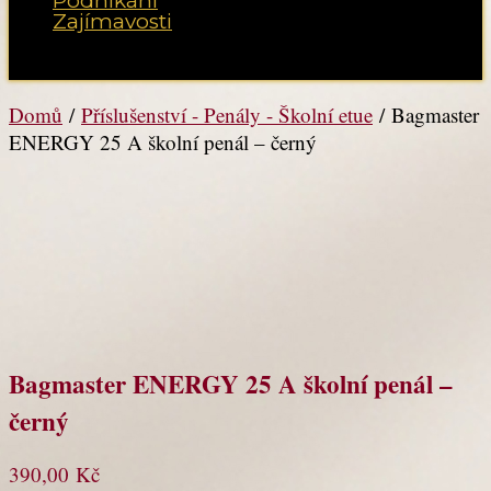
Podnikání
Zajímavosti
Vyberte možnost Stránka
Domů
/
Příslušenství - Penály - Školní etue
/ Bagmaster
ENERGY 25 A školní penál – černý
Bagmaster ENERGY 25 A školní penál –
černý
390,00
Kč