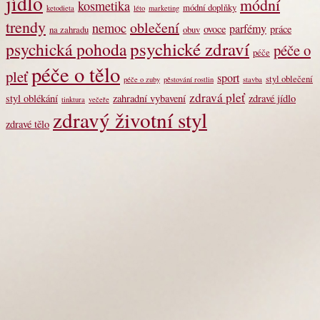
jídlo
módní
kosmetika
módní doplňky
ketodieta
léto
marketing
trendy
oblečení
nemoc
parfémy
ovoce
práce
na zahradu
obuv
psychické zdraví
psychická pohoda
péče o
péče
péče o tělo
pleť
sport
styl oblečení
péče o zuby
pěstování rostlin
stavba
zdravá pleť
styl oblékání
zahradní vybavení
zdravé jídlo
tinktura
večeře
zdravý životní styl
zdravé tělo