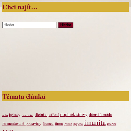
Chci najít…
Vyhledávání
Témata článků
doplněk stravy
dietní opatření
dámská móda
bylinky
auto
cestování
imunita
fermentované potraviny
finance
firma
gastro
hygiena
interiér