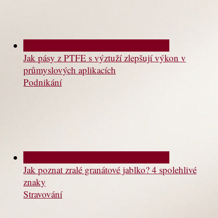
Jak pásy z PTFE s výztuží zlepšují výkon v
průmyslových aplikacích
Podnikání
Jak poznat zralé granátové jablko? 4 spolehlivé
znaky
Stravování