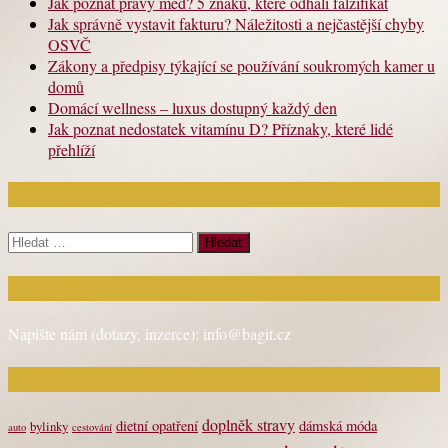
Jak poznat pravý med? 5 znaků, které odhalí falzifikát
Jak správně vystavit fakturu? Náležitosti a nejčastější chyby
OSVČ
Zákony a předpisy týkající se používání soukromých kamer u
domů
Domácí wellness – luxus dostupný každý den
Jak poznat nedostatek vitamínu D? Příznaky, které lidé
přehlíží
Chci najít:
Vyhledávání
Kontakt
Napište nám (dotazy, inzerce): info@bagit.cz
Vybírejte témata dle štítků
doplněk stravy
dietní opatření
dámská móda
bylinky
auto
cestování