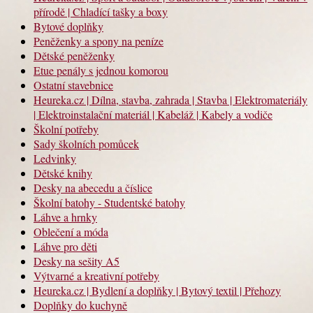
přírodě | Chladící tašky a boxy
Bytové doplňky
Peněženky a spony na peníze
Dětské peněženky
Etue penály s jednou komorou
Ostatní stavebnice
Heureka.cz | Dílna, stavba, zahrada | Stavba | Elektromateriály
| Elektroinstalační materiál | Kabeláž | Kabely a vodiče
Školní potřeby
Sady školních pomůcek
Ledvinky
Dětské knihy
Desky na abecedu a číslice
Školní batohy - Studentské batohy
Láhve a hrnky
Oblečení a móda
Láhve pro děti
Desky na sešity A5
Výtvarné a kreativní potřeby
Heureka.cz | Bydlení a doplňky | Bytový textil | Přehozy
Doplňky do kuchyně