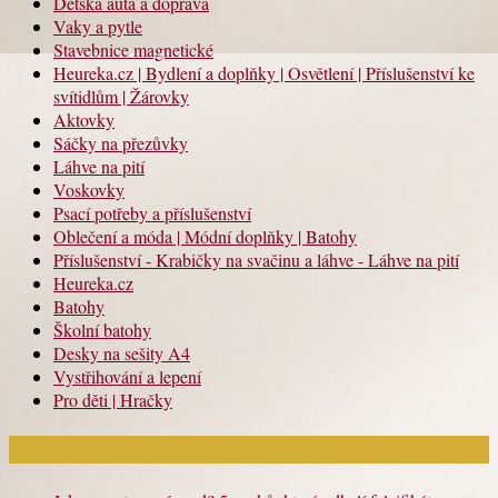
Dětská auta a doprava
Vaky a pytle
Stavebnice magnetické
Heureka.cz | Bydlení a doplňky | Osvětlení | Příslušenství ke
svítidlům | Žárovky
Aktovky
Sáčky na přezůvky
Láhve na pití
Voskovky
Psací potřeby a příslušenství
Oblečení a móda | Módní doplňky | Batohy
Příslušenství - Krabičky na svačinu a láhve - Láhve na pití
Heureka.cz
Batohy
Školní batohy
Desky na sešity A4
Vystřihování a lepení
Pro děti | Hračky
Nejnovější články