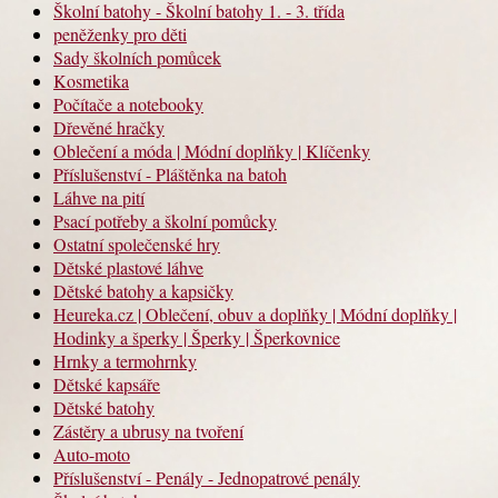
Školní batohy - Školní batohy 1. - 3. třída
peněženky pro děti
Sady školních pomůcek
Kosmetika
Počítače a notebooky
Dřevěné hračky
Oblečení a móda | Módní doplňky | Klíčenky
Příslušenství - Pláštěnka na batoh
Láhve na pití
Psací potřeby a školní pomůcky
Ostatní společenské hry
Dětské plastové láhve
Dětské batohy a kapsičky
Heureka.cz | Oblečení, obuv a doplňky | Módní doplňky |
Hodinky a šperky | Šperky | Šperkovnice
Hrnky a termohrnky
Dětské kapsáře
Dětské batohy
Zástěry a ubrusy na tvoření
Auto-moto
Příslušenství - Penály - Jednopatrové penály