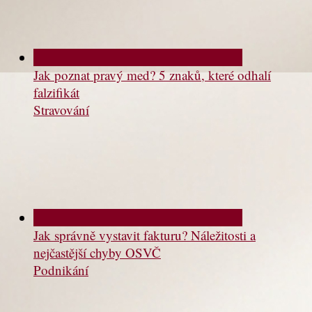
Jak poznat pravý med? 5 znaků, které odhalí
falzifikát
Stravování
Jak správně vystavit fakturu? Náležitosti a
nejčastější chyby OSVČ
Podnikání