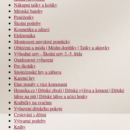
Nákupní tašky a košíky
Městské batohy
Peněženky
Školní potřeby
Kosmetika a zdraví
Elektronika
Montessori smyslové pomůcky
Oblečení a móda | Módní doplňky | Tašky a aktovky
Výhodné sety - Školní sety 3.-5. třída
Outdoorové vybavení
Pro školáky
Společenské hry a zábava
Karetní hry
Etue penály s více komorami
Heureka.cz | Dětské zboží | Dětská výživa a krmení | Dětské
láhve na pití | Dětské láhve a učící hrnky
Krabičky na svačinu
Vybavení dětského pokoje
Cestování s dětmi
Výtvarné potřeby
Knihy