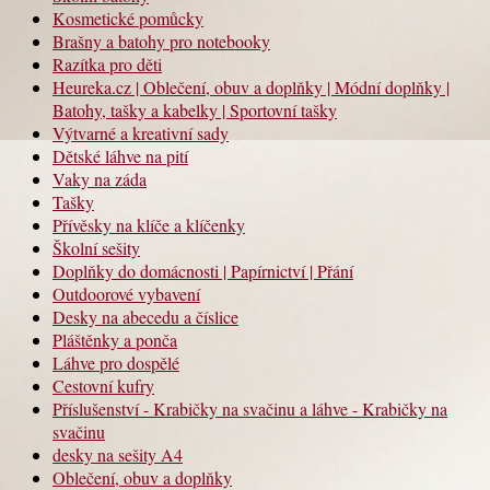
Kosmetické pomůcky
Brašny a batohy pro notebooky
Razítka pro děti
Heureka.cz | Oblečení, obuv a doplňky | Módní doplňky |
Batohy, tašky a kabelky | Sportovní tašky
Výtvarné a kreativní sady
Dětské láhve na pití
Vaky na záda
Tašky
Přívěsky na klíče a klíčenky
Školní sešity
Doplňky do domácnosti | Papírnictví | Přání
Outdoorové vybavení
Desky na abecedu a číslice
Pláštěnky a ponča
Láhve pro dospělé
Cestovní kufry
Příslušenství - Krabičky na svačinu a láhve - Krabičky na
svačinu
desky na sešity A4
Oblečení, obuv a doplňky