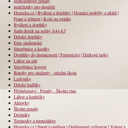
Jednopatrové penály
peněženky pro dospělé
Heureka.cz | Bydlení a doplňky | Domácí potřeby a úklid |
Praní a žehlení | Koše na prádlo
Bydlení a doplňky
Sada desek na sešity A4+A5
Dětské doplňky
Etue studentské
Stavebnice a kostky
Doplňky do domácnosti | Papírnictví | Dárkové tašky
Láhve na pití
Stavebnice kovové
Batohy pro studenty - střední škola
Ledvinky
Dětské kufříky
Příslušenství - Penály - Školní etue
Láhve a krabičky
Aktovky
Školní penály
Deštníky
Termosky a termoláhve
Heureka.cz | Sport a outdoor | Outdoorové vybavení | Vaření v