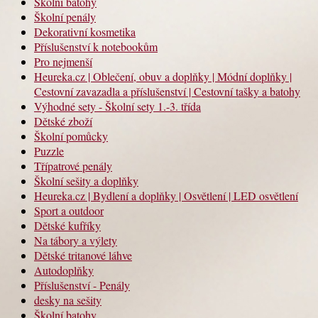
Školní batohy
Školní penály
Dekorativní kosmetika
Příslušenství k notebookům
Pro nejmenší
Heureka.cz | Oblečení, obuv a doplňky | Módní doplňky |
Cestovní zavazadla a příslušenství | Cestovní tašky a batohy
Výhodné sety - Školní sety 1.-3. třída
Dětské zboží
Školní pomůcky
Puzzle
Třípatrové penály
Školní sešity a doplňky
Heureka.cz | Bydlení a doplňky | Osvětlení | LED osvětlení
Sport a outdoor
Dětské kufříky
Na tábory a výlety
Dětské tritanové láhve
Autodoplňky
Příslušenství - Penály
desky na sešity
Školní batohy