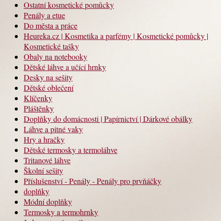
Ostatní kosmetické pomůcky
Penály a etue
Do města a práce
Heureka.cz | Kosmetika a parfémy | Kosmetické pomůcky |
Kosmetické tašky
Obaly na notebooky
Dětské láhve a učící hrnky
Desky na sešity
Dětské oblečení
Klíčenky
Pláštěnky
Doplňky do domácnosti | Papírnictví | Dárkové obálky
Láhve a pitné vaky
Hry a hračky
Dětské termosky a termoláhve
Tritanové láhve
Školní sešity
Příslušenství - Penály - Penály pro prvňáčky
doplňky
Módní doplňky
Termosky a termohrnky