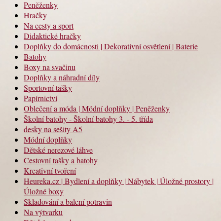
Peněženky
Hračky
Na cesty a sport
Didaktické hračky
Doplňky do domácnosti | Dekorativní osvětlení | Baterie
Batohy
Boxy na svačinu
Doplňky a náhradní díly
Sportovní tašky
Papírnictví
Oblečení a móda | Módní doplňky | Peněženky
Školní batohy - Školní batohy 3. - 5. třída
desky na sešity A5
Módní doplňky
Dětské nerezové láhve
Cestovní tašky a batohy
Kreativní tvoření
Heureka.cz | Bydlení a doplňky | Nábytek | Úložné prostory |
Úložné boxy
Skladování a balení potravin
Na výtvarku