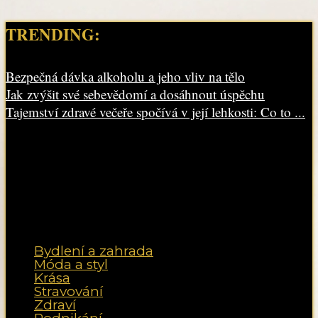
TRENDING:
Bezpečná dávka alkoholu a jeho vliv na tělo
Jak zvýšit své sebevědomí a dosáhnout úspěchu
Tajemství zdravé večeře spočívá v její lehkosti: Co to ...
Bydlení a zahrada
Móda a styl
Krása
Stravování
Zdraví