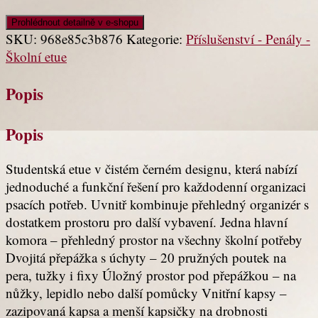
Prohlédnout detailně v e-shopu
SKU:
968e85c3b876
Kategorie:
Příslušenství - Penály -
Školní etue
Popis
Popis
Studentská etue v čistém černém designu, která nabízí
jednoduché a funkční řešení pro každodenní organizaci
psacích potřeb. Uvnitř kombinuje přehledný organizér s
dostatkem prostoru pro další vybavení. Jedna hlavní
komora – přehledný prostor na všechny školní potřeby
Dvojitá přepážka s úchyty – 20 pružných poutek na
pera, tužky i fixy Úložný prostor pod přepážkou – na
nůžky, lepidlo nebo další pomůcky Vnitřní kapsy –
zazipovaná kapsa a menší kapsičky na drobnosti