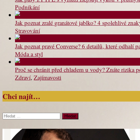
Podnikání
Jak poznat zralé granátové jablko? 4 spolehlivé znak
Stravování
Jak poznat pravé Converse? 6 detailů, které odhalí p
Móda a styl
Proč se chránit před chladem u vody? Znáte rizika 
Zdraví
,
Zajímavosti
Chci najít…
Vyhledávání