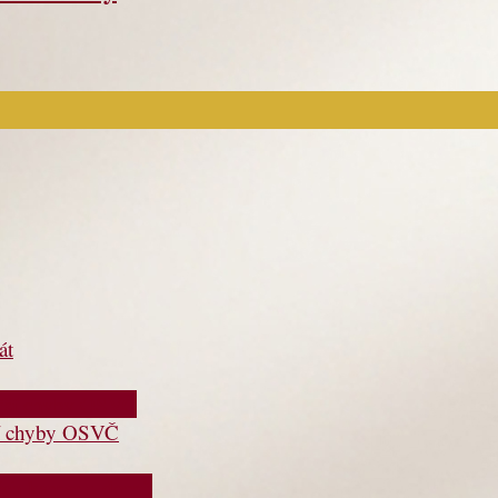
át
jší chyby OSVČ