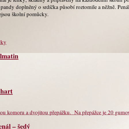
v pandy doplněný o srdíčka působí roztomile a něžně. Penál
nejsou školní pomůcky.
lmatin
vhart
nál – šedý