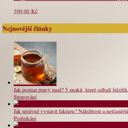
390,00
Kč
Nejnovější články
Jak poznat pravý med? 5 znaků, které odhalí falzifik
Stravování
Jak správně vystavit fakturu? Náležitosti a nejčastě
Podnikání