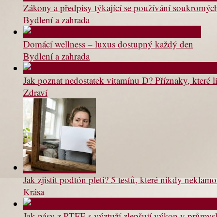
Zákony a předpisy týkající se používání soukromý
Bydlení a zahrada
Domácí wellness – luxus dostupný každý den
Bydlení a zahrada
Jak poznat nedostatek vitamínu D? Příznaky, které li
Zdraví
Jak zjistit podtón pleti? 5 testů, které nikdy neklam
Krása
Jak pásy z PTFE s výztuží zlepšují výkon v průmys