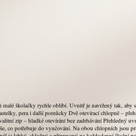
 malé školačky rychle oblíbí. Uvnitř je navržený tak, aby
stelky, pera i další pomůcky Dvě otevírací chlopně – pře
alitní zip – hladké otevírání bez zadrhávání Přehledný uv
vše, co potřebuje do vyučování. Na obou chlopních jsou pr
nál je lehký, skladný a připravený na každodenní školní p