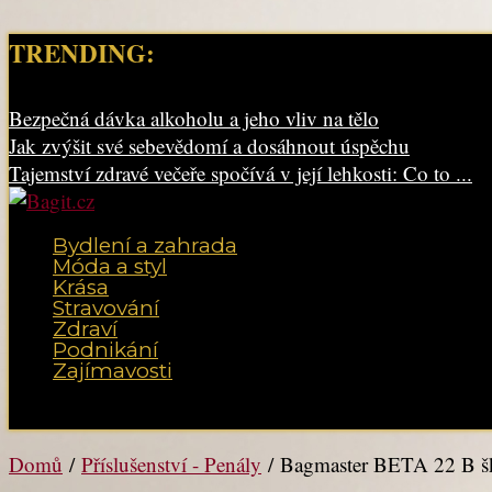
TRENDING:
Bezpečná dávka alkoholu a jeho vliv na tělo
Jak zvýšit své sebevědomí a dosáhnout úspěchu
Tajemství zdravé večeře spočívá v její lehkosti: Co to ...
Bydlení a zahrada
Móda a styl
Krása
Stravování
Zdraví
Podnikání
Zajímavosti
Vyberte možnost Stránka
Domů
/
Příslušenství - Penály
/ Bagmaster BETA 22 B šk