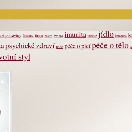
jídlo
imunita
k
né potraviny
finance
firma
gastro
hygiena
interiér
ketodieta
péče o tělo
psychické zdraví
da
péče o pleť
péče
p
votní styl