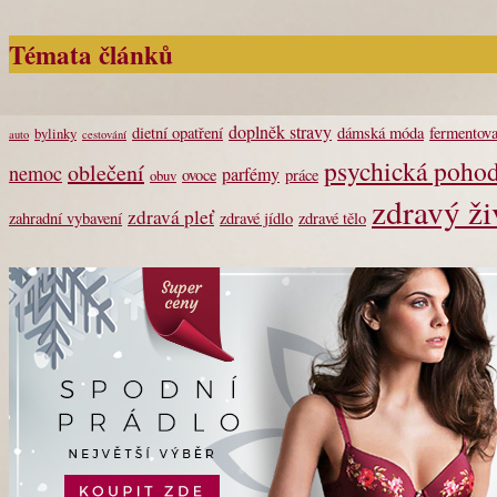
Témata článků
doplněk stravy
dietní opatření
dámská móda
fermentova
bylinky
auto
cestování
psychická poho
oblečení
nemoc
parfémy
ovoce
práce
obuv
zdravý ži
zdravá pleť
zahradní vybavení
zdravé jídlo
zdravé tělo