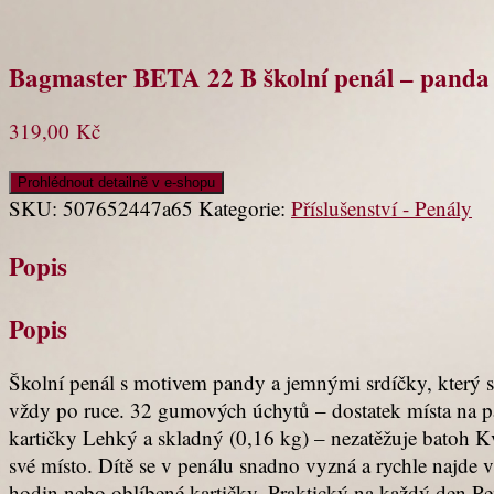
Bagmaster BETA 22 B školní penál – panda
319,00
Kč
Prohlédnout detailně v e-shopu
SKU:
507652447a65
Kategorie:
Příslušenství - Penály
Popis
Popis
Školní penál s motivem pandy a jemnými srdíčky, který si
vždy po ruce. 32 gumových úchytů – dostatek místa na pa
kartičky Lehký a skladný (0,16 kg) – nezatěžuje batoh Kv
své místo. Dítě se v penálu snadno vyzná a rychle najde 
hodin nebo oblíbené kartičky. Praktický na každý den Pe