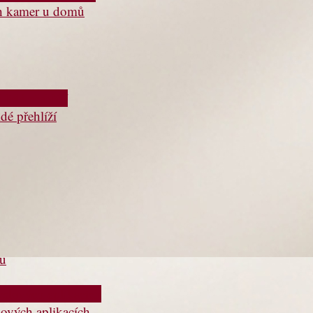
ch kamer u domů
dé přehlíží
ou
lových aplikacích