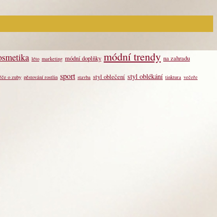
módní trendy
osmetika
módní doplňky
na zahradu
léto
marketing
sport
styl oblékání
styl oblečení
éče o zuby
pěstování rostlin
stavba
tinktura
večeře