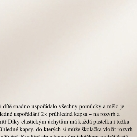
 si dítě snadno uspořádalo všechny pomůcky a mělo je
hledné uspořádání 2× průhledná kapsa – na rozvrh a
nitř Díky elastickým úchytům má každá pastelka i tužka
ůhledné kapsy, do kterých si může školačka vložit rozvrh
oužívání. Kvalitní zip s kovovým taháčkem vydrží časté