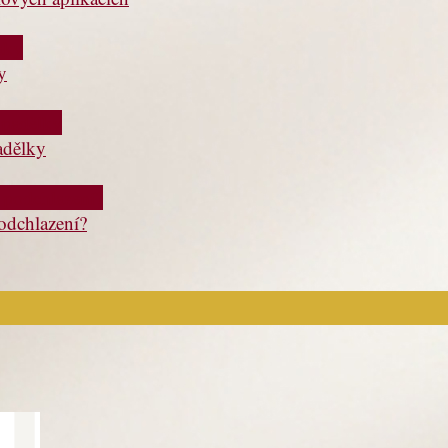
y
adělky
podchlazení?