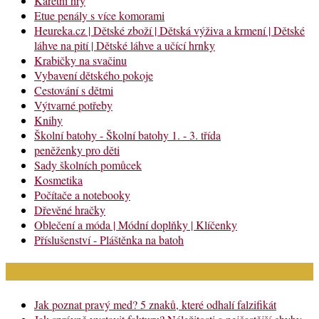
Karetní hry
Etue penály s více komorami
Heureka.cz | Dětské zboží | Dětská výživa a krmení | Dětské
láhve na pití | Dětské láhve a učící hrnky
Krabičky na svačinu
Vybavení dětského pokoje
Cestování s dětmi
Výtvarné potřeby
Knihy
Školní batohy - Školní batohy 1. - 3. třída
peněženky pro děti
Sady školních pomůcek
Kosmetika
Počítače a notebooky
Dřevěné hračky
Oblečení a móda | Módní doplňky | Klíčenky
Příslušenství - Pláštěnka na batoh
Nejnovější články
Jak poznat pravý med? 5 znaků, které odhalí falzifikát