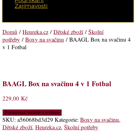
Podnikání
Zajímavosti
Vyberte možnost Stránka
Domů
/
Heureka.cz
/
Dětské zboží
/
Školní
potřeby
/
Boxy na svačinu
/ BAAGL Box na svačinu 4
v 1 Fotbal
BAAGL Box na svačinu 4 v 1 Fotbal
229,00
Kč
Prohlédnout detailně v e-shopu
SKU:
a56068bd3d29
Kategorie:
Boxy na svačinu
,
Dětské zboží
,
Heureka.cz
,
Školní potřeby