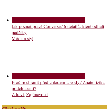
Jak poznat pravé Converse? 6 detailů, které odhalí
padělky
Móda a styl
Proč se chránit před chladem u vody? Znáte rizika
podchlazení?
Zdraví
,
Zajímavosti
Chci najít…