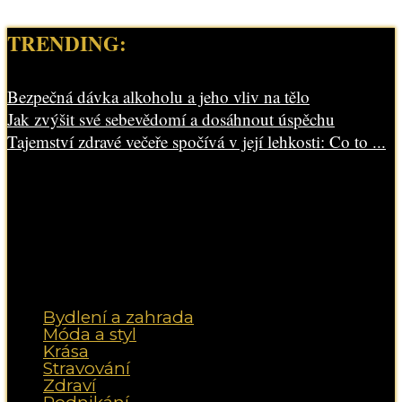
TRENDING:
Bezpečná dávka alkoholu a jeho vliv na tělo
Jak zvýšit své sebevědomí a dosáhnout úspěchu
Tajemství zdravé večeře spočívá v její lehkosti: Co to ...
Bydlení a zahrada
Móda a styl
Krása
Stravování
Zdraví