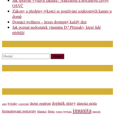
Jak správně vystavit fakturu? Náležitosti a nejčastější chyby
OSVČ
Zákony a předpisy týkající se používání soukromých kamer u
domů
Domácí wellness – luxus dostupný každý den
Jak poznat nedostatek vitamínu D? Příznaky, které lidé
přehlíží
Chci najít:
Vyhledávání
Kontakt
Napište nám (dotazy, inzerce): info@bagit.cz
Vybírejte témata dle štítků
doplněk stravy
dietní opatření
dámská móda
bylinky
auto
cestování
imunita
fermentované potraviny
finance
firma
gastro
hygiena
interiér