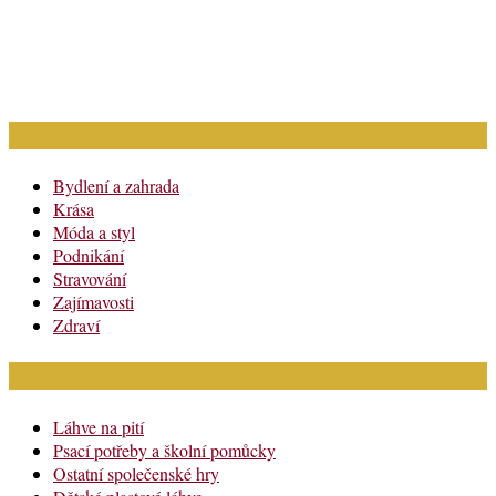
Rubriky článků
Bydlení a zahrada
Krása
Móda a styl
Podnikání
Stravování
Zajímavosti
Zdraví
Módní katalog
Láhve na pití
Psací potřeby a školní pomůcky
Ostatní společenské hry