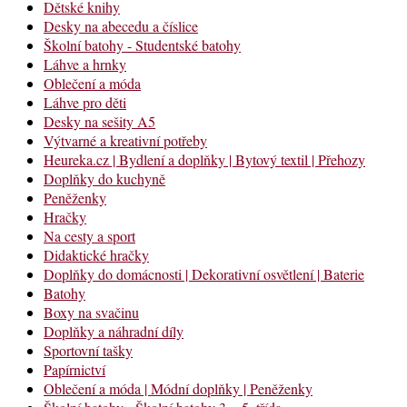
Dětské knihy
Desky na abecedu a číslice
Školní batohy - Studentské batohy
Láhve a hrnky
Oblečení a móda
Láhve pro děti
Desky na sešity A5
Výtvarné a kreativní potřeby
Heureka.cz | Bydlení a doplňky | Bytový textil | Přehozy
Doplňky do kuchyně
Peněženky
Hračky
Na cesty a sport
Didaktické hračky
Doplňky do domácnosti | Dekorativní osvětlení | Baterie
Batohy
Boxy na svačinu
Doplňky a náhradní díly
Sportovní tašky
Papírnictví
Oblečení a móda | Módní doplňky | Peněženky