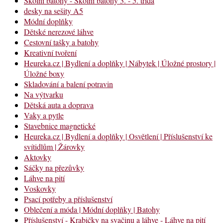
Školní batohy - Školní batohy 3. - 5. třída
desky na sešity A5
Módní doplňky
Dětské nerezové láhve
Cestovní tašky a batohy
Kreativní tvoření
Heureka.cz | Bydlení a doplňky | Nábytek | Úložné prostory |
Úložné boxy
Skladování a balení potravin
Na výtvarku
Dětská auta a doprava
Vaky a pytle
Stavebnice magnetické
Heureka.cz | Bydlení a doplňky | Osvětlení | Příslušenství ke
svítidlům | Žárovky
Aktovky
Sáčky na přezůvky
Láhve na pití
Voskovky
Psací potřeby a příslušenství
Oblečení a móda | Módní doplňky | Batohy
Příslušenství - Krabičky na svačinu a láhve - Láhve na pití