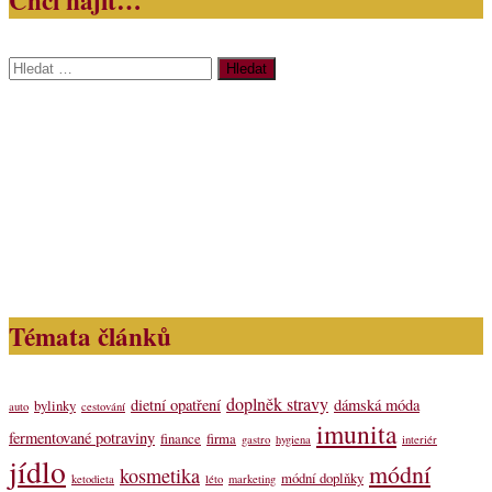
Vyhledávání
Témata článků
doplněk stravy
dietní opatření
dámská móda
bylinky
auto
cestování
imunita
fermentované potraviny
finance
firma
gastro
hygiena
interiér
jídlo
módní
kosmetika
módní doplňky
ketodieta
léto
marketing