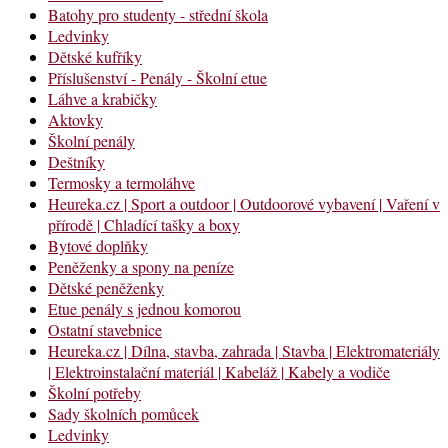
Batohy pro studenty - střední škola
Ledvinky
Dětské kufříky
Příslušenství - Penály - Školní etue
Láhve a krabičky
Aktovky
Školní penály
Deštníky
Termosky a termoláhve
Heureka.cz | Sport a outdoor | Outdoorové vybavení | Vaření v
přírodě | Chladící tašky a boxy
Bytové doplňky
Peněženky a spony na peníze
Dětské peněženky
Etue penály s jednou komorou
Ostatní stavebnice
Heureka.cz | Dílna, stavba, zahrada | Stavba | Elektromateriály
| Elektroinstalační materiál | Kabeláž | Kabely a vodiče
Školní potřeby
Sady školních pomůcek
Ledvinky