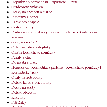
Doplňky do domácnosti | Papírnictví | Přání
Outdoorové vybavení
Desky na abecedu a číslice
Pláštěnky a ponča
Láhve pro dospělé
Cestovní kufry
Příslušenství - Krabičky na svačinu a láhve - Krabičky na
svačinu
desky na sešity A4
Oblečení, obuv a doplňky
Ostatní kosmetické pomůcky
Penály a etue
Do města a práce
Heureka.cz | Kosmetika a parfémy | Kosmetické pomůcky |
Kosmetické tašky
Obaly na notebooky
Dětské láhve a učící hrnky
Desky na sešity
Dětské oblečení
Klíčenky
Pláštěnky