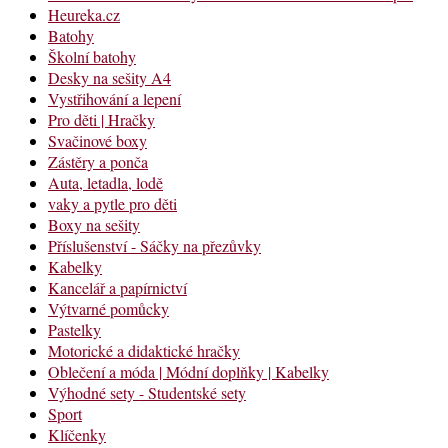
Heureka.cz
Batohy
Školní batohy
Desky na sešity A4
Vystřihování a lepení
Pro děti | Hračky
Svačinové boxy
Zástěry a ponča
Auta, letadla, lodě
vaky a pytle pro děti
Boxy na sešity
Příslušenství - Sáčky na přezůvky
Kabelky
Kancelář a papírnictví
Výtvarné pomůcky
Pastelky
Motorické a didaktické hračky
Oblečení a móda | Módní doplňky | Kabelky
Výhodné sety - Studentské sety
Sport
Klíčenky