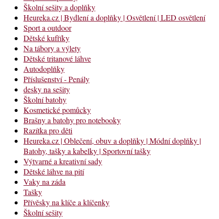
Školní sešity a doplňky
Heureka.cz | Bydlení a doplňky | Osvětlení | LED osvětlení
Sport a outdoor
Dětské kufříky
Na tábory a výlety
Dětské tritanové láhve
Autodoplňky
Příslušenství - Penály
desky na sešity
Školní batohy
Kosmetické pomůcky
Brašny a batohy pro notebooky
Razítka pro děti
Heureka.cz | Oblečení, obuv a doplňky | Módní doplňky |
Batohy, tašky a kabelky | Sportovní tašky
Výtvarné a kreativní sady
Dětské láhve na pití
Vaky na záda
Tašky
Přívěsky na klíče a klíčenky
Školní sešity