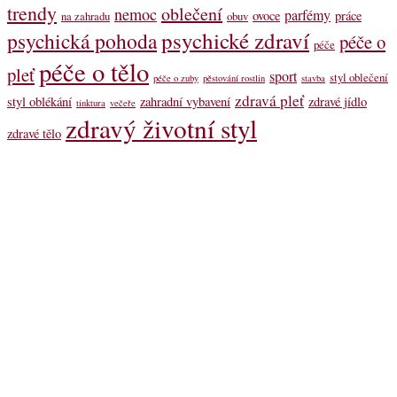
trendy
oblečení
nemoc
parfémy
ovoce
práce
na zahradu
obuv
psychické zdraví
psychická pohoda
péče o
péče
péče o tělo
pleť
sport
styl oblečení
péče o zuby
pěstování rostlin
stavba
zdravá pleť
styl oblékání
zahradní vybavení
zdravé jídlo
tinktura
večeře
zdravý životní styl
zdravé tělo