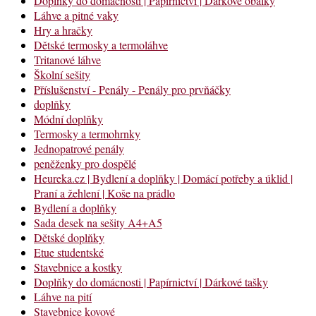
Doplňky do domácnosti | Papírnictví | Dárkové obálky
Láhve a pitné vaky
Hry a hračky
Dětské termosky a termoláhve
Tritanové láhve
Školní sešity
Příslušenství - Penály - Penály pro prvňáčky
doplňky
Módní doplňky
Termosky a termohrnky
Jednopatrové penály
peněženky pro dospělé
Heureka.cz | Bydlení a doplňky | Domácí potřeby a úklid |
Praní a žehlení | Koše na prádlo
Bydlení a doplňky
Sada desek na sešity A4+A5
Dětské doplňky
Etue studentské
Stavebnice a kostky
Doplňky do domácnosti | Papírnictví | Dárkové tašky
Láhve na pití
Stavebnice kovové