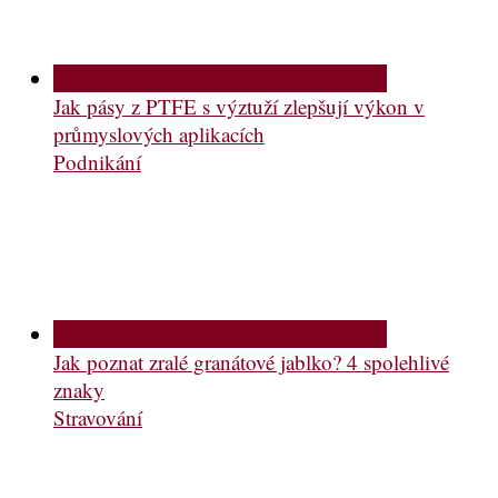
Jak pásy z PTFE s výztuží zlepšují výkon v
průmyslových aplikacích
Podnikání
Jak poznat zralé granátové jablko? 4 spolehlivé
znaky
Stravování