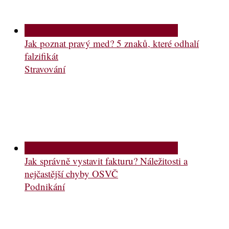
Jak poznat pravý med? 5 znaků, které odhalí
falzifikát
Stravování
Jak správně vystavit fakturu? Náležitosti a
nejčastější chyby OSVČ
Podnikání