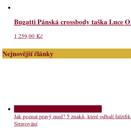
Bugatti Pánská crossbody taška Luce O
1 259,00
Kč
Nejnovější články
Jak poznat pravý med? 5 znaků, které odhalí falzifik
Stravování