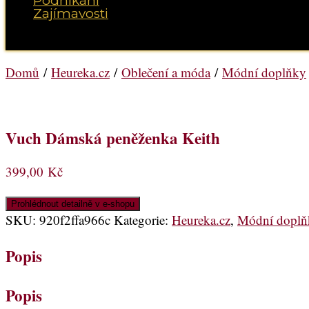
Podnikání
Zajímavosti
Vyberte možnost Stránka
Domů
/
Heureka.cz
/
Oblečení a móda
/
Módní doplňky
Vuch Dámská peněženka Keith
399,00
Kč
Prohlédnout detailně v e-shopu
SKU:
920f2ffa966c
Kategorie:
Heureka.cz
,
Módní doplň
Popis
Popis