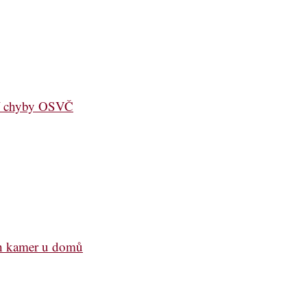
jší chyby OSVČ
ch kamer u domů