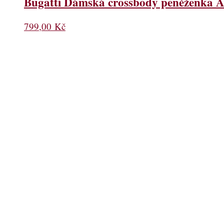
Bugatti Dámská crossbody peněženka A
799,00
Kč