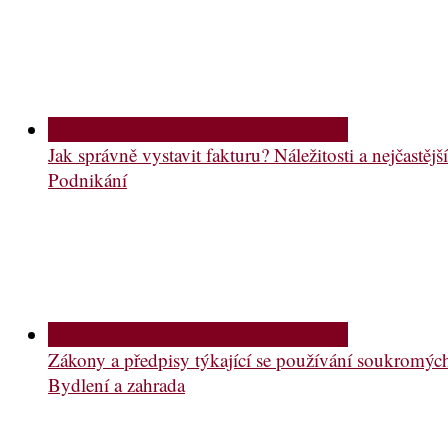
Jak správně vystavit fakturu? Náležitosti a nejčastě
Podnikání
Zákony a předpisy týkající se používání soukromý
Bydlení a zahrada