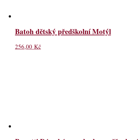
Batoh dětský předškolní Motýl
256,00
Kč