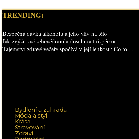
TRENDING:
Bezpečná dávka alkoholu a jeho vliv na tělo
Jak zvýšit své sebevědomí a dosáhnout úspěchu
Tajemství zdravé večeře spočívá v její lehkosti: Co to ...
Bydlení a zahrada
Móda a styl
Krása
Stravování
Zdraví