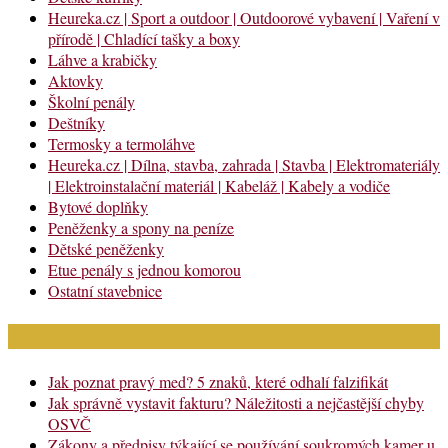
Heureka.cz | Sport a outdoor | Outdoorové vybavení | Vaření v
přírodě | Chladící tašky a boxy
Láhve a krabičky
Aktovky
Školní penály
Deštníky
Termosky a termoláhve
Heureka.cz | Dílna, stavba, zahrada | Stavba | Elektromateriály
| Elektroinstalační materiál | Kabeláž | Kabely a vodiče
Bytové doplňky
Peněženky a spony na peníze
Dětské peněženky
Etue penály s jednou komorou
Ostatní stavebnice
Nejnovější články
Jak poznat pravý med? 5 znaků, které odhalí falzifikát
Jak správně vystavit fakturu? Náležitosti a nejčastější chyby
OSVČ
Zákony a předpisy týkající se používání soukromých kamer u