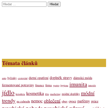
Vyhledávání
Témata článků
doplněk stravy
dietní opatření
dámská móda
bylinky
auto
cestování
imunita
fermentované potraviny
finance
firma
gastro
hygiena
interiér
jídlo
módní
kosmetika
módní doplňky
ketodieta
léto
marketing
trendy
oblečení
nemoc
parfémy
ovoce
práce
na zahradu
obuv
psychické zdraví