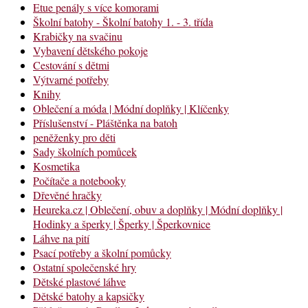
Etue penály s více komorami
Školní batohy - Školní batohy 1. - 3. třída
Krabičky na svačinu
Vybavení dětského pokoje
Cestování s dětmi
Výtvarné potřeby
Knihy
Oblečení a móda | Módní doplňky | Klíčenky
Příslušenství - Pláštěnka na batoh
peněženky pro děti
Sady školních pomůcek
Kosmetika
Počítače a notebooky
Dřevěné hračky
Heureka.cz | Oblečení, obuv a doplňky | Módní doplňky |
Hodinky a šperky | Šperky | Šperkovnice
Láhve na pití
Psací potřeby a školní pomůcky
Ostatní společenské hry
Dětské plastové láhve
Dětské batohy a kapsičky