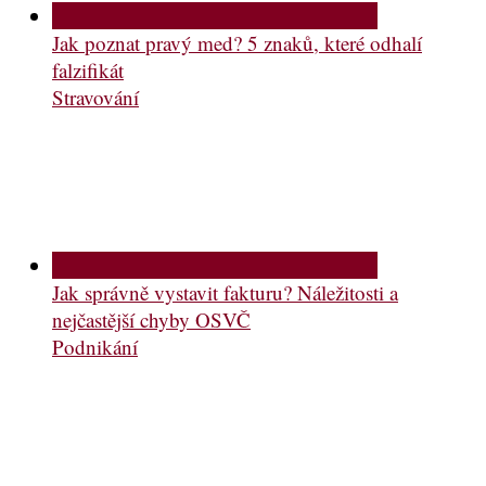
Jak poznat pravý med? 5 znaků, které odhalí
falzifikát
Stravování
Jak správně vystavit fakturu? Náležitosti a
nejčastější chyby OSVČ
Podnikání