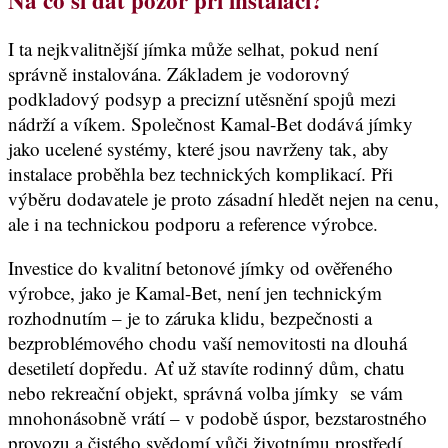
I ta nejkvalitnější jímka může selhat, pokud není
správně instalována. Základem je vodorovný
podkladový podsyp a precizní utěsnění spojů mezi
nádrží a víkem. Společnost Kamal-Bet dodává jímky
jako ucelené systémy, které jsou navrženy tak, aby
instalace proběhla bez technických komplikací. Při
výběru dodavatele je proto zásadní hledět nejen na cenu,
ale i na technickou podporu a reference výrobce.
Investice do kvalitní betonové jímky od ověřeného
výrobce, jako je Kamal-Bet, není jen technickým
rozhodnutím – je to záruka klidu, bezpečnosti a
bezproblémového chodu vaší nemovitosti na dlouhá
desetiletí dopředu. Ať už stavíte rodinný dům, chatu
nebo rekreační objekt, správná volba jímky se vám
mnohonásobně vrátí – v podobě úspor, bezstarostného
provozu a čistého svědomí vůči životnímu prostředí.