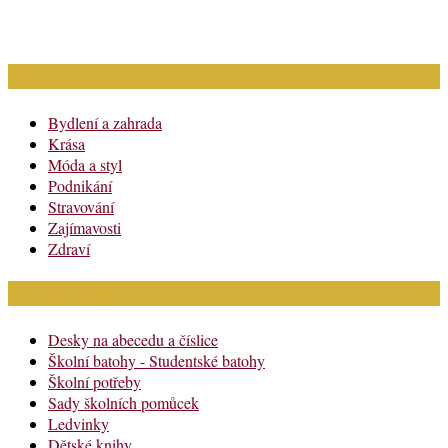
Rubriky článků
Bydlení a zahrada
Krása
Móda a styl
Podnikání
Stravování
Zajímavosti
Zdraví
Módní katalog
Desky na abecedu a číslice
Školní batohy - Studentské batohy
Školní potřeby
Sady školních pomůcek
Ledvinky
Dětské knihy