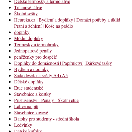
Dětské termosky a termoláhve
Tritanové láhve
Školní sešity
Heureka.cz | Bydlení a doplňky | Domácí potřeby a úklid |
Praní a žehlení | Koše na prádlo
doplňky
Módní doplňky
Termosky a termohrnky
Jednopatrové penály
peněženky pro dospělé
Doplňky do domácnosti | Papírnictví | Dárkové tašky
Bydlení a doplňky
Sada desek na sešity A4+A5
Dětské doplňky
Etue studentské
Stavebnice a kostky
Příslušenství - Penály - Školní etue
Láhve na pití
Stavebnice kovové
Batohy pro studenty - střední škola
Ledvinky
Dětské kufříky