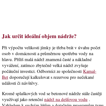
Jak určit ideální objem nádrže?
Při výpočtu velikosti jímky je třeba brát v úvahu počet
osob v domácnosti a průměrnou spotřebu vody na
hlavu. Příliš malá nádrž znamená časté a nákladné
vyvážení, zatímco zbytečně velká nádrž zvyšuje
počáteční investici. Odborníci ze společnosti
Kamal-
Bet
doporučují kalkulovat s rezervou pro nečekané
události či návštěvy.
Kromě splaškových vod se betonové nádrže stále častěji
využívají jako retenční
nádrž na dešťovou vodu
.
Vzhledem k suchým létům a dotačním programům typu