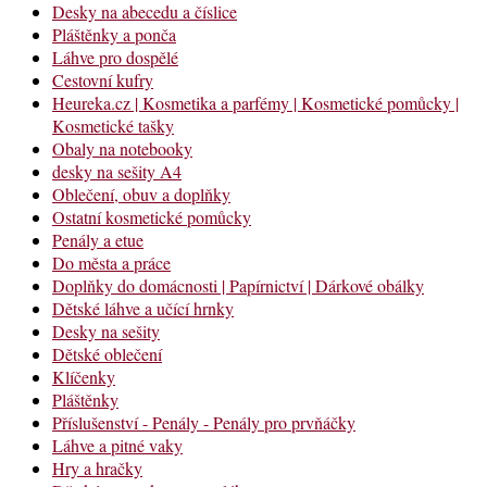
Desky na abecedu a číslice
Pláštěnky a ponča
Láhve pro dospělé
Cestovní kufry
Heureka.cz | Kosmetika a parfémy | Kosmetické pomůcky |
Kosmetické tašky
Obaly na notebooky
desky na sešity A4
Oblečení, obuv a doplňky
Ostatní kosmetické pomůcky
Penály a etue
Do města a práce
Doplňky do domácnosti | Papírnictví | Dárkové obálky
Dětské láhve a učící hrnky
Desky na sešity
Dětské oblečení
Klíčenky
Pláštěnky
Příslušenství - Penály - Penály pro prvňáčky
Láhve a pitné vaky
Hry a hračky