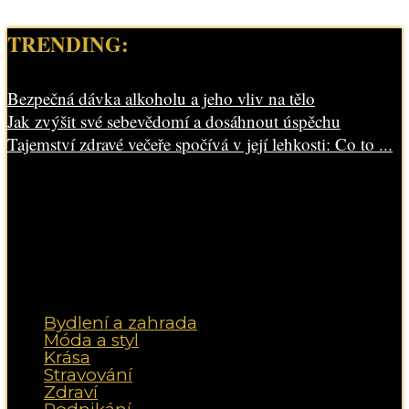
TRENDING:
Bezpečná dávka alkoholu a jeho vliv na tělo
Jak zvýšit své sebevědomí a dosáhnout úspěchu
Tajemství zdravé večeře spočívá v její lehkosti: Co to ...
Bydlení a zahrada
Móda a styl
Krása
Stravování
Zdraví