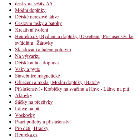
desky na sešity A5
Módní doplňky
Dětské nerezové láhve
Cestovní tašky a batohy
Kreativní tvoření
Heureka.cz | Bydlení a doplňky | Osvětlení | Příslušenství ke
svítidlům | Žárovky
Skladování a balení potravin
Na výtvarku
Dětská auta a doprava
Vaky a pytle
Stavebnice magnetické
Oblečení a móda | Módní doplňky | Batohy
Příslušenství - Krabičky na svačinu a láhve - Láhve na pití
Aktovky
Sáčky na přezůvky
Láhve na pití
Voskovky
Psací potřeby a příslušenství
Pro děti | Hračky
Heureka.cz