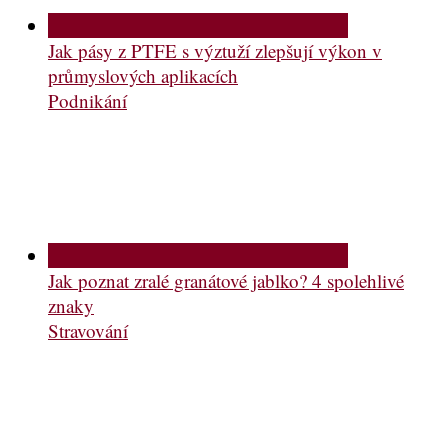
Jak pásy z PTFE s výztuží zlepšují výkon v
průmyslových aplikacích
Podnikání
Jak poznat zralé granátové jablko? 4 spolehlivé
znaky
Stravování