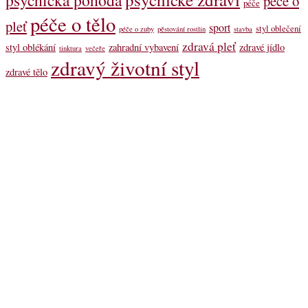
psychická pohoda
péče o
péče
péče o tělo
pleť
sport
styl oblečení
péče o zuby
pěstování rostlin
stavba
zdravá pleť
styl oblékání
zahradní vybavení
zdravé jídlo
tinktura
večeře
zdravý životní styl
zdravé tělo