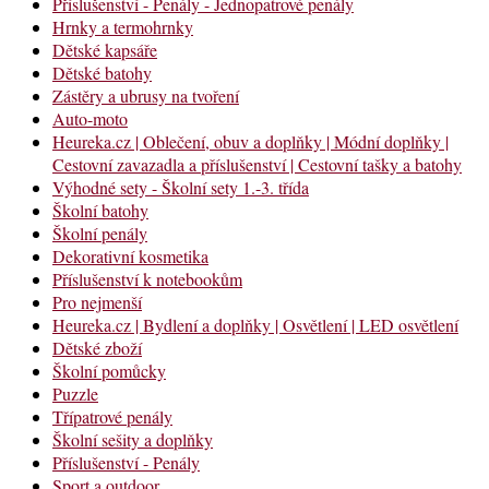
Příslušenství - Penály - Jednopatrové penály
Hrnky a termohrnky
Dětské kapsáře
Dětské batohy
Zástěry a ubrusy na tvoření
Auto-moto
Heureka.cz | Oblečení, obuv a doplňky | Módní doplňky |
Cestovní zavazadla a příslušenství | Cestovní tašky a batohy
Výhodné sety - Školní sety 1.-3. třída
Školní batohy
Školní penály
Dekorativní kosmetika
Příslušenství k notebookům
Pro nejmenší
Heureka.cz | Bydlení a doplňky | Osvětlení | LED osvětlení
Dětské zboží
Školní pomůcky
Puzzle
Třípatrové penály
Školní sešity a doplňky
Příslušenství - Penály
Sport a outdoor