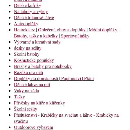
Dětské kufříky
Na tábory a výlety
Dětské tritanové láhve
Autodoplňky
Heureka.cz | Oblečení, obuv a doplňky | Módní doplňky |
Batohy, tašky a kabelky | Sportovní tašky
Výtvarné a kreativní sady
desky na sešity
Školní batohy
Kosmetické pomůcky
Brašny a batohy pro notebooky
Razítka pro děti
Doplňky do domácnosti | Papírnictví | Přání
Dětské láhve na pití
Vaky na záda
Tašky
Přívěsky na klíče a klíčenky
Školní sešity
Příslušenství - Krabičky na svačinu a láhve - Krabičky na
svačinu
Outdoorové vybavení