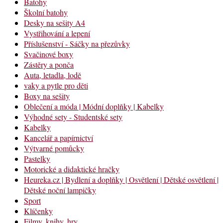
Batohy
Školní batohy
Desky na sešity A4
Vystřihování a lepení
Příslušenství - Sáčky na přezůvky
Svačinové boxy
Zástěry a ponča
Auta, letadla, lodě
vaky a pytle pro děti
Boxy na sešity
Oblečení a móda | Módní doplňky | Kabelky
Výhodné sety - Studentské sety
Kabelky
Kancelář a papírnictví
Výtvarné pomůcky
Pastelky
Motorické a didaktické hračky
Heureka.cz | Bydlení a doplňky | Osvětlení | Dětské osvětlení |
Dětské noční lampičky
Sport
Klíčenky
Filmy, knihy, hry