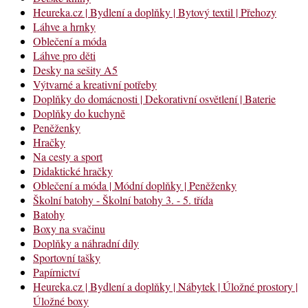
Heureka.cz | Bydlení a doplňky | Bytový textil | Přehozy
Láhve a hrnky
Oblečení a móda
Láhve pro děti
Desky na sešity A5
Výtvarné a kreativní potřeby
Doplňky do domácnosti | Dekorativní osvětlení | Baterie
Doplňky do kuchyně
Peněženky
Hračky
Na cesty a sport
Didaktické hračky
Oblečení a móda | Módní doplňky | Peněženky
Školní batohy - Školní batohy 3. - 5. třída
Batohy
Boxy na svačinu
Doplňky a náhradní díly
Sportovní tašky
Papírnictví
Heureka.cz | Bydlení a doplňky | Nábytek | Úložné prostory |
Úložné boxy