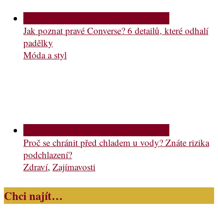
Jak poznat pravé Converse? 6 detailů, které odhalí
padělky
Móda a styl
Proč se chránit před chladem u vody? Znáte rizika
podchlazení?
Zdraví
,
Zajímavosti
Chci najít…