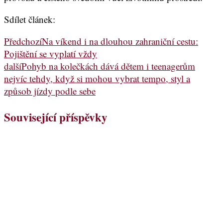
Sdílet článek:
Předchozí
Na víkend i na dlouhou zahraniční cestu:
Pojištění se vyplatí vždy
další
Pohyb na kolečkách dává dětem i teenagerům
nejvíc tehdy, když si mohou vybrat tempo, styl a
způsob jízdy podle sebe
Související příspěvky