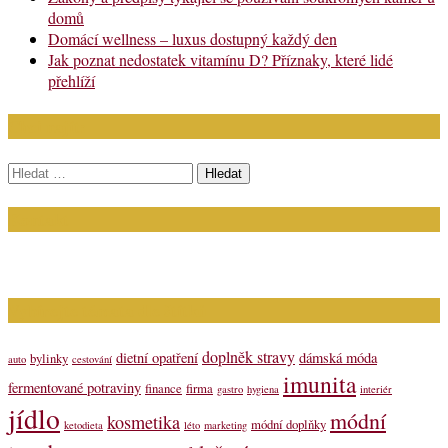
domů
Domácí wellness – luxus dostupný každý den
Jak poznat nedostatek vitamínu D? Příznaky, které lidé
přehlíží
Chci najít:
Vyhledávání
Kontakt
Napište nám (dotazy, inzerce): info@bagit.cz
Vybírejte témata dle štítků
doplněk stravy
dietní opatření
dámská móda
bylinky
auto
cestování
imunita
fermentované potraviny
finance
firma
gastro
hygiena
interiér
jídlo
módní
kosmetika
módní doplňky
ketodieta
léto
marketing