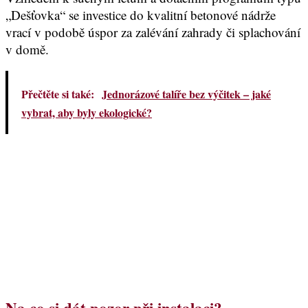
„Dešťovka“ se investice do kvalitní betonové nádrže
vrací v podobě úspor za zalévání zahrady či splachování
v domě.
Přečtěte si také:
Jednorázové talíře bez výčitek – jaké
vybrat, aby byly ekologické?
Na co si dát pozor při instalaci?