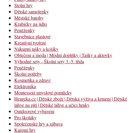
Stolní hry
Dětské samolepky
Městské batohy
Krabičky na jídlo
Peněženky
Stavebnice plastové
Kreativní tvoření
Nákupní tašky a košíky
Oblečení a móda | Módní doplňky | Tašky a aktovky
Výhodné sety - Školní sety 3.-5. třída
Peněženky
Školní potřeby
Kosmetika a zdraví
Elektronika
Montessori smyslové pomůcky
Heureka.cz | Dětské zboží | Dětská výživa a krmení | Dětské
láhve na pití | Dětské láhve a učící hrnky
Outdoorové vybavení
Pro školáky
Společenské hry a zábava
Karetní hry