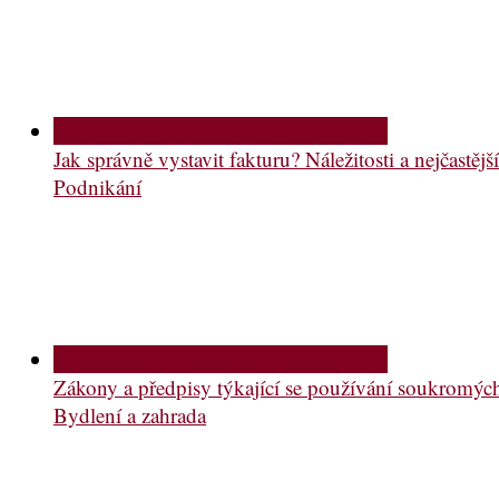
Jak správně vystavit fakturu? Náležitosti a nejčastě
Podnikání
Zákony a předpisy týkající se používání soukromý
Bydlení a zahrada