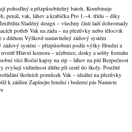
bují pohodlný a přizpůsobitelný batoh. Kombinuje
h, penál, vak, láhev a krabička Pro 1.–4. třídu – díky
flexibilita Sladěný design – všechny části ladí dohromady
acích potřeb Vak na záda – na přezůvky nebo tělocvik
te s dítětem Výškově nastavitelný zádový systém
lný zádový systém – přizpůsobení podle výšky Hrudní a
 uvnitř Hlavní komora – učebnice, desky a sešity formátu
sobní věci Boční kapsy na zip – láhev na pití Bezpečnost
 zvyšují viditelnost dítěte při cestě do školy. Použité
pořádání školních pomůcek Vak – ideální na přezůvky
blíž k zádům Zapínejte hrudní i bederní pás Nastavte
ve