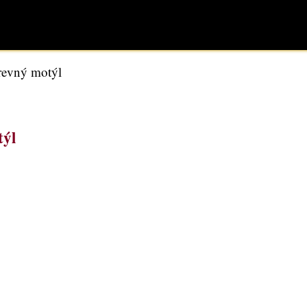
arevný motýl
týl