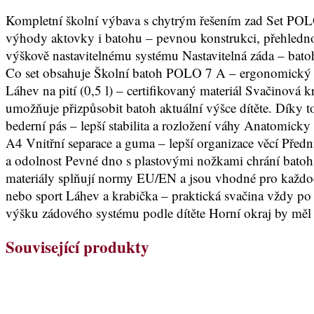
Kompletní školní výbava s chytrým řešením zad Set POLO 
výhody aktovky i batohu – pevnou konstrukci, přehlednost 
výškově nastavitelnému systému Nastavitelná záda – batoh
Co set obsahuje Školní batoh POLO 7 A – ergonomický a
Láhev na pití (0,5 l) – certifikovaný materiál Svačinová
umožňuje přizpůsobit batoh aktuální výšce dítěte. Díky t
bederní pás – lepší stabilita a rozložení váhy Anatomick
A4 Vnitřní separace a guma – lepší organizace věcí Předn
a odolnost Pevné dno s plastovými nožkami chrání batoh pro
materiály splňují normy EU/EN a jsou vhodné pro každod
nebo sport Láhev a krabička – praktická svačina vždy po r
výšku zádového systému podle dítěte Horní okraj by měl
Související produkty