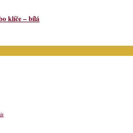
klíče – bílá
át