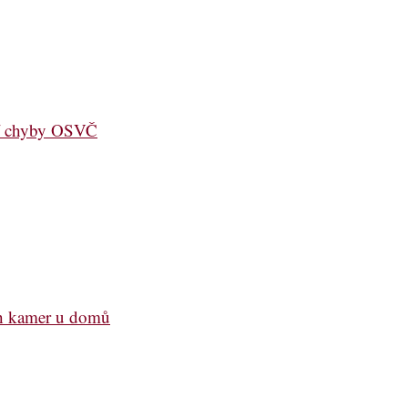
jší chyby OSVČ
ch kamer u domů