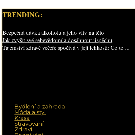
TRENDING:
Bezpečná dávka alkoholu a jeho vliv na tělo
Jak zvýšit své sebevědomí a dosáhnout úspěchu
Tajemství zdravé večeře spočívá v její lehkosti: Co to ...
Bydlení a zahrada
Móda a styl
Krása
Stravování
Zdraví