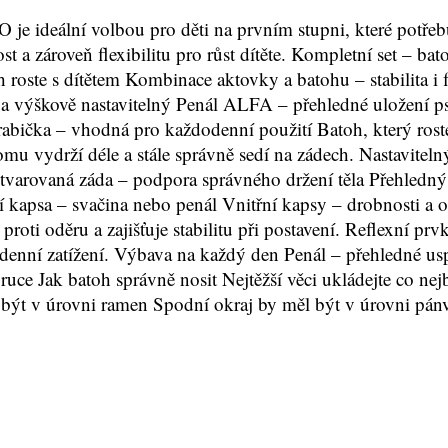
je ideální volbou pro děti na prvním stupni, které potře
a zároveň flexibilitu pro růst dítěte. Kompletní set – bato
 roste s dítětem Kombinace aktovky a batohu – stabilita i 
 výškově nastavitelný Penál ALFA – přehledné uložení ps
 krabička – vhodná pro každodenní použití Batoh, který ros
omu vydrží déle a stále správně sedí na zádech. Nastavite
y tvarovaná záda – podpora správného držení těla Přehledný
í kapsa – svačina nebo penál Vnitřní kapsy – drobnosti a o
ti oděru a zajišťuje stabilitu při postavení. Reflexní prvky
enní zatížení. Výbava na každý den Penál – přehledné us
uce Jak batoh správně nosit Nejtěžší věci ukládejte co nej
 být v úrovni ramen Spodní okraj by měl být v úrovni pán