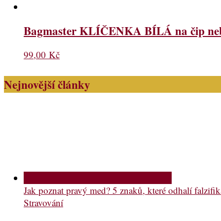
Bagmaster KLÍČENKA BÍLÁ na čip nebo 
99,00
Kč
Nejnovější články
Jak poznat pravý med? 5 znaků, které odhalí falzifik
Stravování