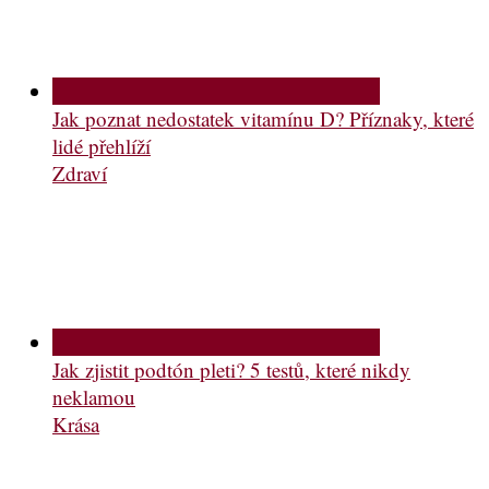
Jak poznat nedostatek vitamínu D? Příznaky, které
lidé přehlíží
Zdraví
Jak zjistit podtón pleti? 5 testů, které nikdy
neklamou
Krása