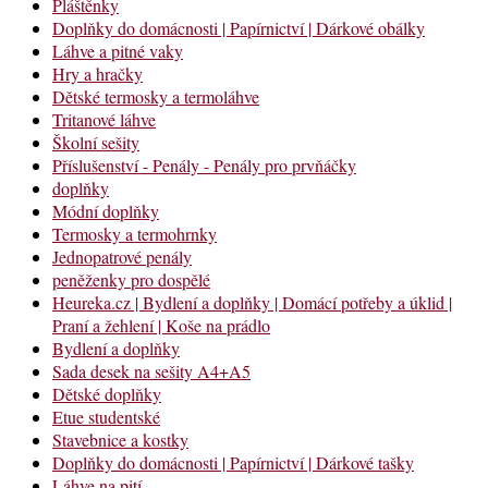
Pláštěnky
Doplňky do domácnosti | Papírnictví | Dárkové obálky
Láhve a pitné vaky
Hry a hračky
Dětské termosky a termoláhve
Tritanové láhve
Školní sešity
Příslušenství - Penály - Penály pro prvňáčky
doplňky
Módní doplňky
Termosky a termohrnky
Jednopatrové penály
peněženky pro dospělé
Heureka.cz | Bydlení a doplňky | Domácí potřeby a úklid |
Praní a žehlení | Koše na prádlo
Bydlení a doplňky
Sada desek na sešity A4+A5
Dětské doplňky
Etue studentské
Stavebnice a kostky
Doplňky do domácnosti | Papírnictví | Dárkové tašky
Láhve na pití