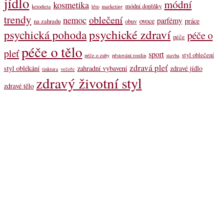
jídlo
módní
kosmetika
módní doplňky
ketodieta
léto
marketing
trendy
oblečení
nemoc
parfémy
ovoce
práce
na zahradu
obuv
psychické zdraví
psychická pohoda
péče o
péče
péče o tělo
pleť
sport
styl oblečení
péče o zuby
pěstování rostlin
stavba
zdravá pleť
styl oblékání
zahradní vybavení
zdravé jídlo
tinktura
večeře
zdravý životní styl
zdravé tělo