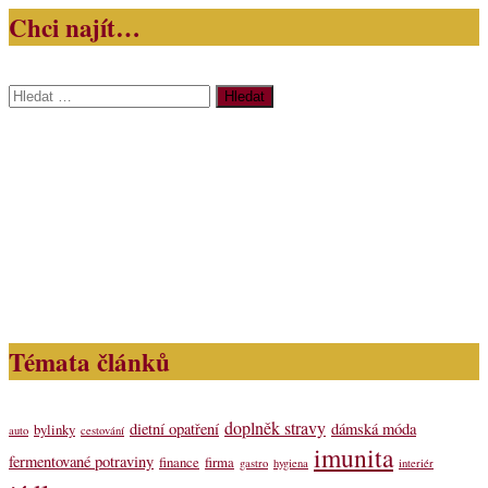
Chci najít…
Vyhledávání
Témata článků
doplněk stravy
dietní opatření
dámská móda
bylinky
auto
cestování
imunita
fermentované potraviny
finance
firma
gastro
hygiena
interiér