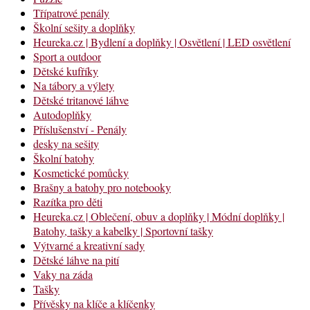
Třípatrové penály
Školní sešity a doplňky
Heureka.cz | Bydlení a doplňky | Osvětlení | LED osvětlení
Sport a outdoor
Dětské kufříky
Na tábory a výlety
Dětské tritanové láhve
Autodoplňky
Příslušenství - Penály
desky na sešity
Školní batohy
Kosmetické pomůcky
Brašny a batohy pro notebooky
Razítka pro děti
Heureka.cz | Oblečení, obuv a doplňky | Módní doplňky |
Batohy, tašky a kabelky | Sportovní tašky
Výtvarné a kreativní sady
Dětské láhve na pití
Vaky na záda
Tašky
Přívěsky na klíče a klíčenky