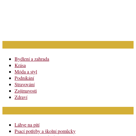
Rubriky článků
Bydlení a zahrada
Krása
Móda a styl
Podnikání
Stravování
Zajímavosti
Zdraví
Módní katalog
Láhve na pití
Psací potřeby a školní pomůcky