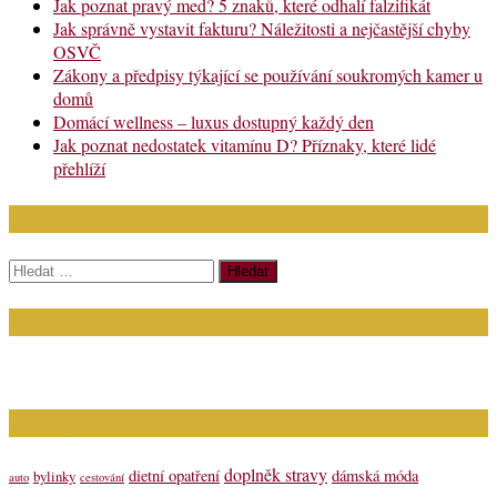
Jak poznat pravý med? 5 znaků, které odhalí falzifikát
Jak správně vystavit fakturu? Náležitosti a nejčastější chyby
OSVČ
Zákony a předpisy týkající se používání soukromých kamer u
domů
Domácí wellness – luxus dostupný každý den
Jak poznat nedostatek vitamínu D? Příznaky, které lidé
přehlíží
Chci najít:
Vyhledávání
Kontakt
Napište nám (dotazy, inzerce): info@bagit.cz
Vybírejte témata dle štítků
doplněk stravy
dietní opatření
dámská móda
bylinky
auto
cestování