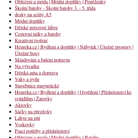
Oblečení a móda | Módní doplňky | Peněženky
Školní batohy - Školní batohy 3. - 5. třída
desky na sešity A5
Módní doplňky
Dětské nerezové láhve
Cestovní tašky a batohy
Kreativní tvoření
Heureka.cz | Bydlení a doplňky | Nábytek | Úložné prostory |
Úložné boxy
Skladování a balení potravin
Na výtvarku
Dětská auta a doprava
Vaky a pytle
Stavebnice magnetické
Heureka.cz | Bydlení a doplňky | Osvětlení | Příslušenství ke
svítidlům | Žárovky
Aktovky
Sáčky na přezůvky
Láhve na pití
Voskovky
Psací potřeby a příslušenství
Oblečení a móda | Módní doplňky | Batohy