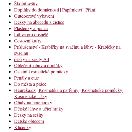
Školní sešity
Doplňky do domácnosti | Papírnictví | Přání
Outdoorové vybavení
Desky na abecedu a číslice
Pláštěnky a ponča
Láhve pro dospělé
Cestovní kufry
Příslušenství - Krabičky na svačinu a láhve - Krabičky na
svačinu
desky na sešity A4
Oblečení, obuv a doplňky
Ostatní kosmetické pomůcky
Penály a etue
Do města a práce
Heureka.cz | Kosmetika a parfémy | Kosmetické pomůcky |
Kosmetické tašky
Obaly na notebooky
Dětské láhve a učící hrnky
Desky na sešity
Dětské oblečení
Klíčenky