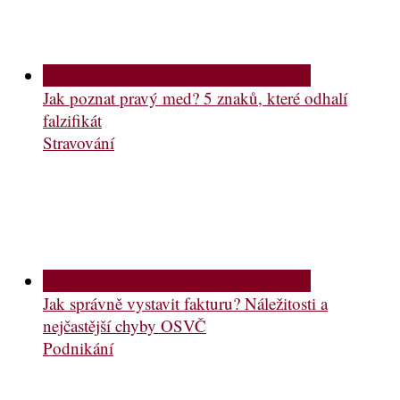
Jak poznat pravý med? 5 znaků, které odhalí
falzifikát
Stravování
Jak správně vystavit fakturu? Náležitosti a
nejčastější chyby OSVČ
Podnikání