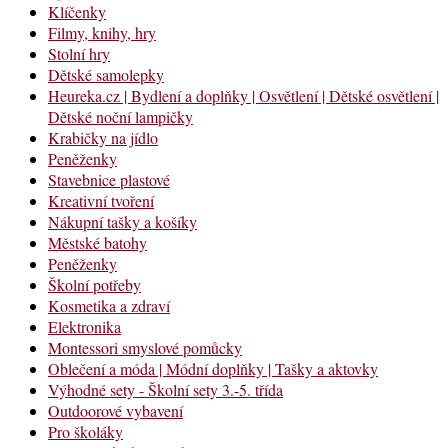
Klíčenky
Filmy, knihy, hry
Stolní hry
Dětské samolepky
Heureka.cz | Bydlení a doplňky | Osvětlení | Dětské osvětlení |
Dětské noční lampičky
Krabičky na jídlo
Peněženky
Stavebnice plastové
Kreativní tvoření
Nákupní tašky a košíky
Městské batohy
Peněženky
Školní potřeby
Kosmetika a zdraví
Elektronika
Montessori smyslové pomůcky
Oblečení a móda | Módní doplňky | Tašky a aktovky
Výhodné sety - Školní sety 3.-5. třída
Outdoorové vybavení
Pro školáky