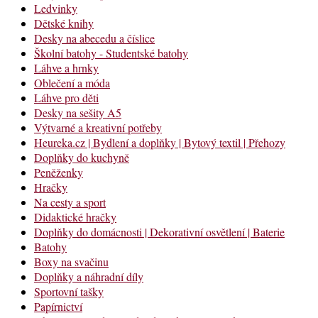
Ledvinky
Dětské knihy
Desky na abecedu a číslice
Školní batohy - Studentské batohy
Láhve a hrnky
Oblečení a móda
Láhve pro děti
Desky na sešity A5
Výtvarné a kreativní potřeby
Heureka.cz | Bydlení a doplňky | Bytový textil | Přehozy
Doplňky do kuchyně
Peněženky
Hračky
Na cesty a sport
Didaktické hračky
Doplňky do domácnosti | Dekorativní osvětlení | Baterie
Batohy
Boxy na svačinu
Doplňky a náhradní díly
Sportovní tašky
Papírnictví