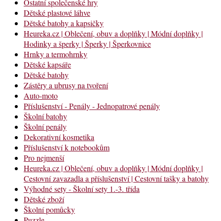
Ostatní společenské hry
Dětské plastové láhve
Dětské batohy a kapsičky
Heureka.cz | Oblečení, obuv a doplňky | Módní doplňky |
Hodinky a šperky | Šperky | Šperkovnice
Hrnky a termohrnky
Dětské kapsáře
Dětské batohy
Zástěry a ubrusy na tvoření
Auto-moto
Příslušenství - Penály - Jednopatrové penály
Školní batohy
Školní penály
Dekorativní kosmetika
Příslušenství k notebookům
Pro nejmenší
Heureka.cz | Oblečení, obuv a doplňky | Módní doplňky |
Cestovní zavazadla a příslušenství | Cestovní tašky a batohy
Výhodné sety - Školní sety 1.-3. třída
Dětské zboží
Školní pomůcky
Puzzle