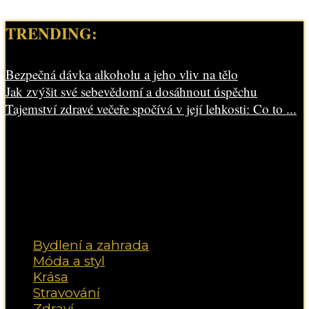
TRENDING:
Bezpečná dávka alkoholu a jeho vliv na tělo
Jak zvýšit své sebevědomí a dosáhnout úspěchu
Tajemství zdravé večeře spočívá v její lehkosti: Co to ...
Bydlení a zahrada
Móda a styl
Krása
Stravování
Zdraví