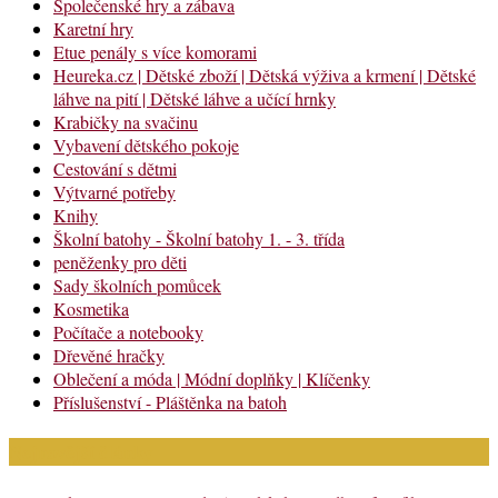
Společenské hry a zábava
Karetní hry
Etue penály s více komorami
Heureka.cz | Dětské zboží | Dětská výživa a krmení | Dětské
láhve na pití | Dětské láhve a učící hrnky
Krabičky na svačinu
Vybavení dětského pokoje
Cestování s dětmi
Výtvarné potřeby
Knihy
Školní batohy - Školní batohy 1. - 3. třída
peněženky pro děti
Sady školních pomůcek
Kosmetika
Počítače a notebooky
Dřevěné hračky
Oblečení a móda | Módní doplňky | Klíčenky
Příslušenství - Pláštěnka na batoh
Nejnovější články