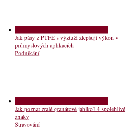
Jak pásy z PTFE s výztuží zlepšují výkon v
průmyslových aplikacích
Podnikání
Jak poznat zralé granátové jablko? 4 spolehlivé
znaky
Stravování