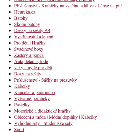
Příslušenství - Krabičky na svačinu a láhve - Láhve na pití
Heureka.cz
Batohy
Školní batohy
Desky na sešity A4
Vystřihování a lepení
Pro děti | Hračky
Svačinové boxy
Zástěry a ponča
Auta, letadla, lodě
vaky a pytle pro děti
Boxy na sešity
Příslušenství - Sáčky na přezůvky
Kabelky
Kancelář a papírnictví
Výtvarné pomůcky
Pastelky
Motorické a didaktické hračky
Oblečení a móda | Módní doplňky | Kabelky
Výhodné sety - Studentské sety
Sport