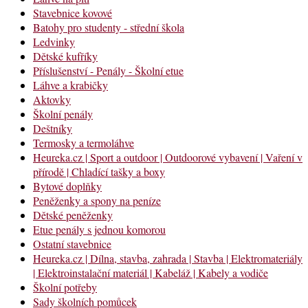
Stavebnice kovové
Batohy pro studenty - střední škola
Ledvinky
Dětské kufříky
Příslušenství - Penály - Školní etue
Láhve a krabičky
Aktovky
Školní penály
Deštníky
Termosky a termoláhve
Heureka.cz | Sport a outdoor | Outdoorové vybavení | Vaření v
přírodě | Chladící tašky a boxy
Bytové doplňky
Peněženky a spony na peníze
Dětské peněženky
Etue penály s jednou komorou
Ostatní stavebnice
Heureka.cz | Dílna, stavba, zahrada | Stavba | Elektromateriály
| Elektroinstalační materiál | Kabeláž | Kabely a vodiče
Školní potřeby
Sady školních pomůcek