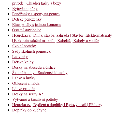
přírodě | Chladící tašky a boxy
Bytové doplňky
Peněženky a spony na peníze
Dětské peněženky
Etue penály s jednou komorou
Ostatní stavebnice
Heureka.cz | Dílna, stavba, zahrada | Stavba | Elektromateriály
| Elektroinstalační materiál | Kabeláž | Kabely a vodiče
Školní potřeby
Sady školních pomůcek
Ledvinky
Dětské knihy
Desky na abecedu a číslice
Školní batohy - Studentské batohy
Láhve a hrnky
Oblečení a móda
Láhve pro děti
Desky na sešity A5
Výtvarné a kreativní potřeby
Heureka.cz | Bydlení a doplňky | Bytový textil | Přehozy
Doplňky do kuchyně