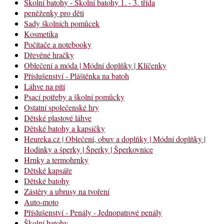
Školní batohy - Školní batohy 1. - 3. třída
peněženky pro děti
Sady školních pomůcek
Kosmetika
Počítače a notebooky
Dřevěné hračky
Oblečení a móda | Módní doplňky | Klíčenky
Příslušenství - Pláštěnka na batoh
Láhve na pití
Psací potřeby a školní pomůcky
Ostatní společenské hry
Dětské plastové láhve
Dětské batohy a kapsičky
Heureka.cz | Oblečení, obuv a doplňky | Módní doplňky |
Hodinky a šperky | Šperky | Šperkovnice
Hrnky a termohrnky
Dětské kapsáře
Dětské batohy
Zástěry a ubrusy na tvoření
Auto-moto
Příslušenství - Penály - Jednopatrové penály
Školní batohy