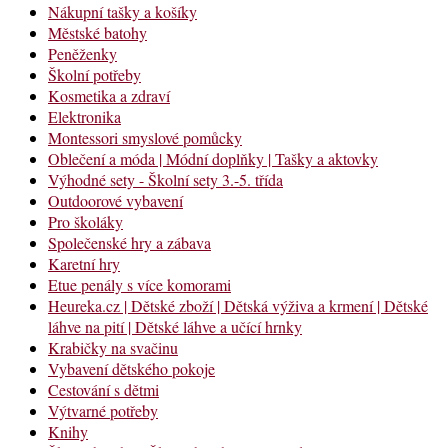
Nákupní tašky a košíky
Městské batohy
Peněženky
Školní potřeby
Kosmetika a zdraví
Elektronika
Montessori smyslové pomůcky
Oblečení a móda | Módní doplňky | Tašky a aktovky
Výhodné sety - Školní sety 3.-5. třída
Outdoorové vybavení
Pro školáky
Společenské hry a zábava
Karetní hry
Etue penály s více komorami
Heureka.cz | Dětské zboží | Dětská výživa a krmení | Dětské
láhve na pití | Dětské láhve a učící hrnky
Krabičky na svačinu
Vybavení dětského pokoje
Cestování s dětmi
Výtvarné potřeby
Knihy