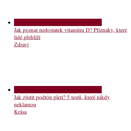
Jak poznat nedostatek vitamínu D? Příznaky, které
lidé přehlíží
Zdraví
Jak zjistit podtón pleti? 5 testů, které nikdy
neklamou
Krása