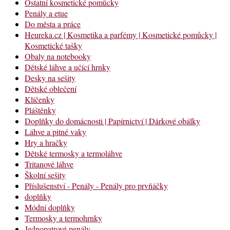
Ostatní kosmetické pomůcky
Penály a etue
Do města a práce
Heureka.cz | Kosmetika a parfémy | Kosmetické pomůcky |
Kosmetické tašky
Obaly na notebooky
Dětské láhve a učící hrnky
Desky na sešity
Dětské oblečení
Klíčenky
Pláštěnky
Doplňky do domácnosti | Papírnictví | Dárkové obálky
Láhve a pitné vaky
Hry a hračky
Dětské termosky a termoláhve
Tritanové láhve
Školní sešity
Příslušenství - Penály - Penály pro prvňáčky
doplňky
Módní doplňky
Termosky a termohrnky
Jednopatrové penály