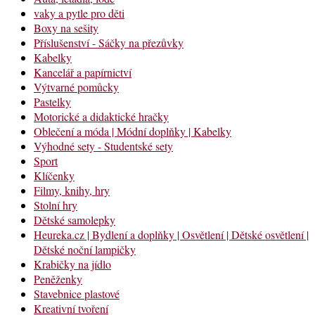
vaky a pytle pro děti
Boxy na sešity
Příslušenství - Sáčky na přezůvky
Kabelky
Kancelář a papírnictví
Výtvarné pomůcky
Pastelky
Motorické a didaktické hračky
Oblečení a móda | Módní doplňky | Kabelky
Výhodné sety - Studentské sety
Sport
Klíčenky
Filmy, knihy, hry
Stolní hry
Dětské samolepky
Heureka.cz | Bydlení a doplňky | Osvětlení | Dětské osvětlení |
Dětské noční lampičky
Krabičky na jídlo
Peněženky
Stavebnice plastové
Kreativní tvoření