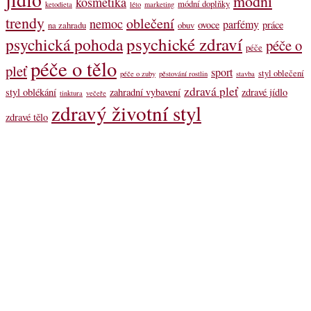
módní
kosmetika
módní doplňky
ketodieta
léto
marketing
trendy
oblečení
nemoc
parfémy
ovoce
práce
na zahradu
obuv
psychické zdraví
psychická pohoda
péče o
péče
péče o tělo
pleť
sport
styl oblečení
péče o zuby
pěstování rostlin
stavba
zdravá pleť
styl oblékání
zahradní vybavení
zdravé jídlo
tinktura
večeře
zdravý životní styl
zdravé tělo