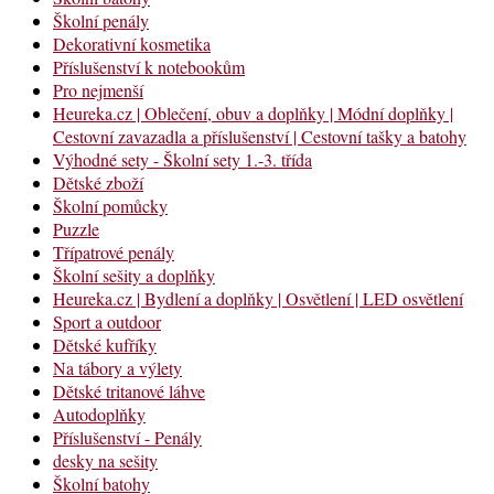
Školní penály
Dekorativní kosmetika
Příslušenství k notebookům
Pro nejmenší
Heureka.cz | Oblečení, obuv a doplňky | Módní doplňky |
Cestovní zavazadla a příslušenství | Cestovní tašky a batohy
Výhodné sety - Školní sety 1.-3. třída
Dětské zboží
Školní pomůcky
Puzzle
Třípatrové penály
Školní sešity a doplňky
Heureka.cz | Bydlení a doplňky | Osvětlení | LED osvětlení
Sport a outdoor
Dětské kufříky
Na tábory a výlety
Dětské tritanové láhve
Autodoplňky
Příslušenství - Penály
desky na sešity
Školní batohy