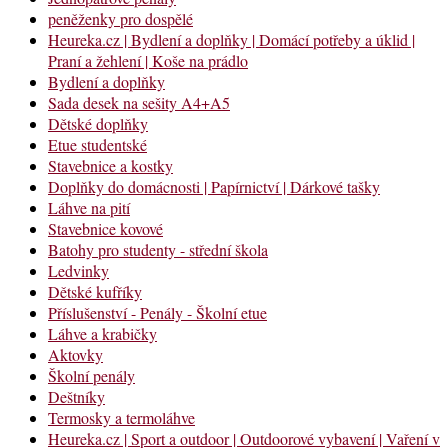
peněženky pro dospělé
Heureka.cz | Bydlení a doplňky | Domácí potřeby a úklid |
Praní a žehlení | Koše na prádlo
Bydlení a doplňky
Sada desek na sešity A4+A5
Dětské doplňky
Etue studentské
Stavebnice a kostky
Doplňky do domácnosti | Papírnictví | Dárkové tašky
Láhve na pití
Stavebnice kovové
Batohy pro studenty - střední škola
Ledvinky
Dětské kufříky
Příslušenství - Penály - Školní etue
Láhve a krabičky
Aktovky
Školní penály
Deštníky
Termosky a termoláhve
Heureka.cz | Sport a outdoor | Outdoorové vybavení | Vaření v