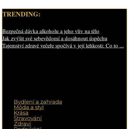
TRENDING:
Bezpečná dávka alkoholu a jeho vliv na tělo
Jak zvýšit své sebevědomí a dosáhnout úspěchu
Tajemství zdravé večeře spočívá v její lehkosti: Co to ...
Bydlení a zahrada
Móda a styl
Krása
Stravování
Zdraví