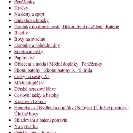
Peněženky
Hračky
Na cesty a sport
Didaktické hračky
Doplňky do domácnosti | Dekorativní osvětlení | Baterie
Batohy
Boxy na svačinu
Doplňky a náhradní díly
Sportovní tašky
Papírnictví
Oblečení a móda | Módní doplňky | Peněženky
Školní batohy - Školní batohy 3. - 5. třída
desky na sešity A5
Módní doplňky
Dětské nerezové láhve
Cestovní tašky a batohy
Kreativní tvoření
Heureka.cz | Bydlení a doplňky | Nábytek | Úložné prostory |
Úložné boxy
Skladování a balení potravin
Na výtvarku
Dětská auta a doprava