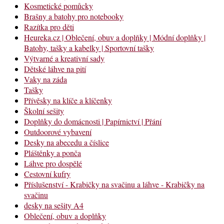
Kosmetické pomůcky
Brašny a batohy pro notebooky
Razítka pro děti
Heureka.cz | Oblečení, obuv a doplňky | Módní doplňky |
Batohy, tašky a kabelky | Sportovní tašky
Výtvarné a kreativní sady
Dětské láhve na pití
Vaky na záda
Tašky
Přívěsky na klíče a klíčenky
Školní sešity
Doplňky do domácnosti | Papírnictví | Přání
Outdoorové vybavení
Desky na abecedu a číslice
Pláštěnky a ponča
Láhve pro dospělé
Cestovní kufry
Příslušenství - Krabičky na svačinu a láhve - Krabičky na
svačinu
desky na sešity A4
Oblečení, obuv a doplňky