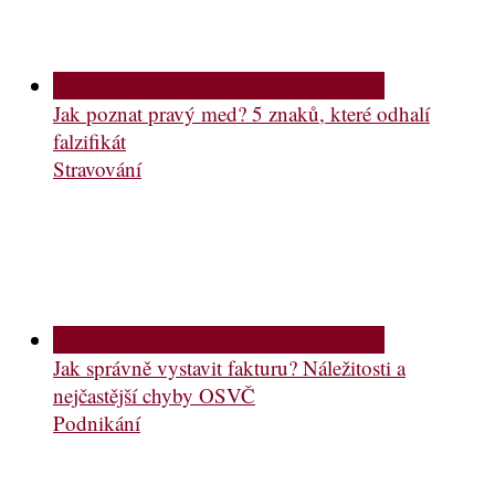
Jak poznat pravý med? 5 znaků, které odhalí
falzifikát
Stravování
Jak správně vystavit fakturu? Náležitosti a
nejčastější chyby OSVČ
Podnikání