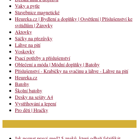
Vaky a pytle
Stavebnice magnetické
Heureka.cz | Bydlení a doplňky | Osvětlení | Příslušenství ke
svítidlům | Žárovky
Aktovky
Sáčky na přezůvky
Láhve na pití
Voskovky
Psací potřeby a příslušenství
Oblečení a móda | Módní doplňky | Batohy
Příslušenství - Krabičky na svačinu a láhve - Láhve na pití
Heureka.cz
Batohy
Školní batohy
Desky na sešity A4
Vystřihování a lepení
Pro děti | Hračky
Nejnovější články
Jak poznat pravý med? 5 znaků, které odhalí falzifikát