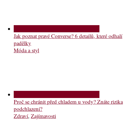
Jak poznat pravé Converse? 6 detailů, které odhalí
padělky
Móda a styl
Proč se chránit před chladem u vody? Znáte rizika
podchlazení?
Zdraví
,
Zajímavosti