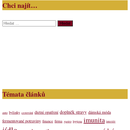
Chci najít…
Vyhledávání
Témata článků
doplněk stravy
dietní opatření
dámská móda
bylinky
auto
cestování
imunita
fermentované potraviny
finance
firma
gastro
hygiena
interiér
jídlo