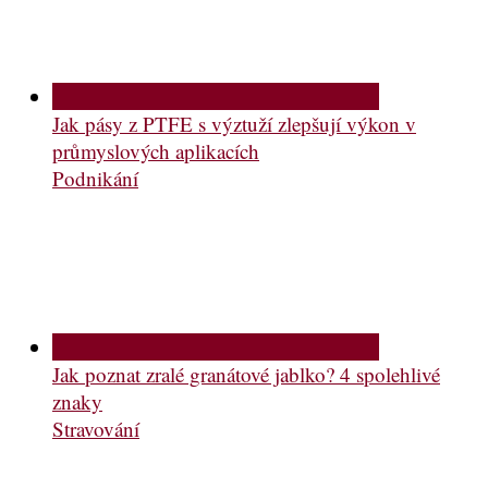
Jak pásy z PTFE s výztuží zlepšují výkon v
průmyslových aplikacích
Podnikání
Jak poznat zralé granátové jablko? 4 spolehlivé
znaky
Stravování