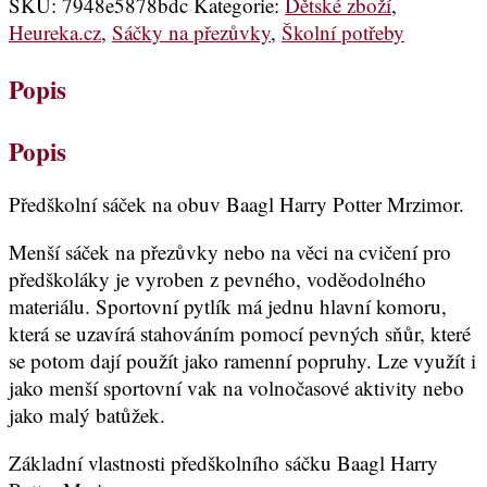
SKU:
7948e5878bdc
Kategorie:
Dětské zboží
,
Heureka.cz
,
Sáčky na přezůvky
,
Školní potřeby
Popis
Popis
Předškolní sáček na obuv Baagl Harry Potter Mrzimor.
Menší sáček na přezůvky nebo na věci na cvičení pro
předškoláky je vyroben z pevného, voděodolného
materiálu. Sportovní pytlík má jednu hlavní komoru,
která se uzavírá stahováním pomocí pevných sňůr, které
se potom dají použít jako ramenní popruhy. Lze využít i
jako menší sportovní vak na volnočasové aktivity nebo
jako malý batůžek.
Základní vlastnosti předškolního sáčku Baagl Harry