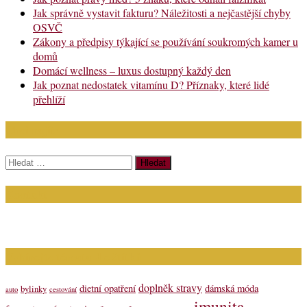
Jak správně vystavit fakturu? Náležitosti a nejčastější chyby
OSVČ
Zákony a předpisy týkající se používání soukromých kamer u
domů
Domácí wellness – luxus dostupný každý den
Jak poznat nedostatek vitamínu D? Příznaky, které lidé
přehlíží
Chci najít:
Vyhledávání
Kontakt
Napište nám (dotazy, inzerce): info@bagit.cz
Vybírejte témata dle štítků
doplněk stravy
dietní opatření
dámská móda
bylinky
auto
cestování
imunita