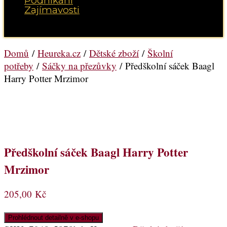
Podnikání
Zajímavosti
Vyberte možnost Stránka
Domů
/
Heureka.cz
/
Dětské zboží
/
Školní
potřeby
/
Sáčky na přezůvky
/ Předškolní sáček Baagl
Harry Potter Mrzimor
Předškolní sáček Baagl Harry Potter
Mrzimor
205,00
Kč
Prohlédnout detailně v e-shopu