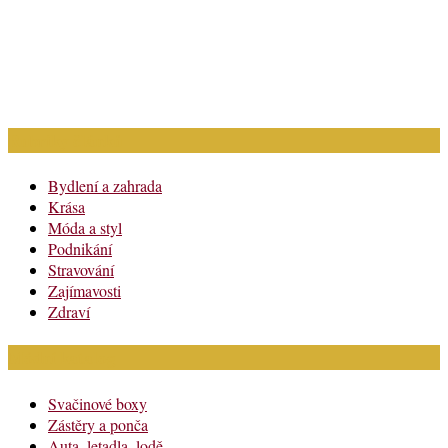
Rubriky článků
Bydlení a zahrada
Krása
Móda a styl
Podnikání
Stravování
Zajímavosti
Zdraví
Módní katalog
Svačinové boxy
Zástěry a ponča
Auta, letadla, lodě