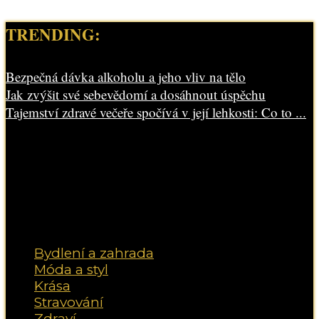
TRENDING:
Bezpečná dávka alkoholu a jeho vliv na tělo
Jak zvýšit své sebevědomí a dosáhnout úspěchu
Tajemství zdravé večeře spočívá v její lehkosti: Co to ...
Bydlení a zahrada
Móda a styl
Krása
Stravování
Zdraví