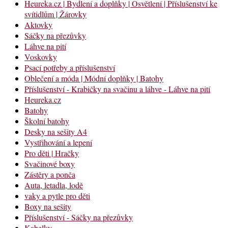
Heureka.cz | Bydlení a doplňky | Osvětlení | Příslušenství ke
svítidlům | Žárovky
Aktovky
Sáčky na přezůvky
Láhve na pití
Voskovky
Psací potřeby a příslušenství
Oblečení a móda | Módní doplňky | Batohy
Příslušenství - Krabičky na svačinu a láhve - Láhve na pití
Heureka.cz
Batohy
Školní batohy
Desky na sešity A4
Vystřihování a lepení
Pro děti | Hračky
Svačinové boxy
Zástěry a ponča
Auta, letadla, lodě
vaky a pytle pro děti
Boxy na sešity
Příslušenství - Sáčky na přezůvky
Kabelky