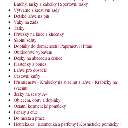
Batohy, tašky a kabelky | Sportovní tašky
Výtvarné a kreativní sady
Dětské láhve na pití
Vaky na záda
Tašky
Přívěsky na klíče a klíčenky
Školní sešity
Doplňky do domácnosti | Papírnictví | Přání
Outdoorové vybavení
Desky na abecedu a číslice
Pláštěnky a ponča
Láhve pro dospělé
Cestovní kufry
Příslušenství - Krabičky na svačinu a láhve - Krabičky na
svačinu
desky na sešity A4
Oblečení, obuv a doplňky
Ostatní kosmetické pomůcky
Penály a etue
Do města a práce
Heureka.cz | Kosmetika a parfémy | Kosmetické pomůcky |