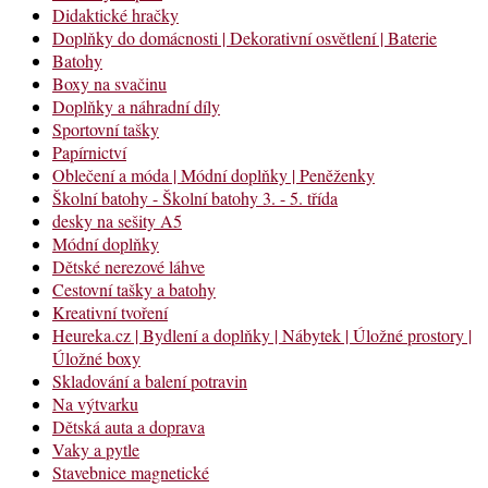
Didaktické hračky
Doplňky do domácnosti | Dekorativní osvětlení | Baterie
Batohy
Boxy na svačinu
Doplňky a náhradní díly
Sportovní tašky
Papírnictví
Oblečení a móda | Módní doplňky | Peněženky
Školní batohy - Školní batohy 3. - 5. třída
desky na sešity A5
Módní doplňky
Dětské nerezové láhve
Cestovní tašky a batohy
Kreativní tvoření
Heureka.cz | Bydlení a doplňky | Nábytek | Úložné prostory |
Úložné boxy
Skladování a balení potravin
Na výtvarku
Dětská auta a doprava
Vaky a pytle
Stavebnice magnetické