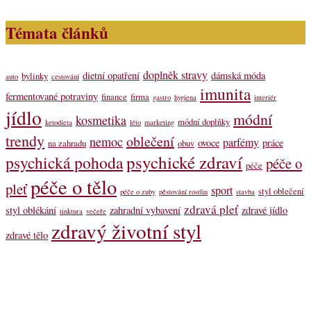
Témata článků
doplněk stravy
dietní opatření
dámská móda
bylinky
auto
cestování
imunita
fermentované potraviny
finance
firma
gastro
hygiena
interiér
jídlo
módní
kosmetika
módní doplňky
ketodieta
léto
marketing
trendy
oblečení
nemoc
parfémy
ovoce
práce
na zahradu
obuv
psychické zdraví
psychická pohoda
péče o
péče
péče o tělo
pleť
sport
styl oblečení
péče o zuby
pěstování rostlin
stavba
zdravá pleť
styl oblékání
zahradní vybavení
zdravé jídlo
tinktura
večeře
zdravý životní styl
zdravé tělo