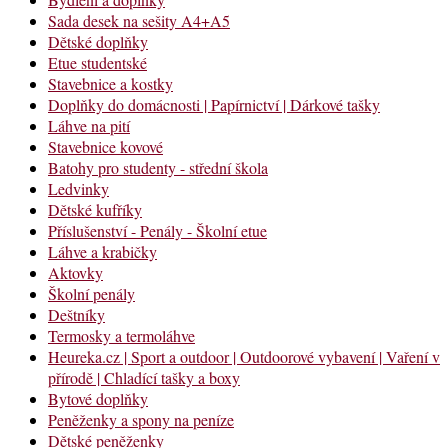
Sada desek na sešity A4+A5
Dětské doplňky
Etue studentské
Stavebnice a kostky
Doplňky do domácnosti | Papírnictví | Dárkové tašky
Láhve na pití
Stavebnice kovové
Batohy pro studenty - střední škola
Ledvinky
Dětské kufříky
Příslušenství - Penály - Školní etue
Láhve a krabičky
Aktovky
Školní penály
Deštníky
Termosky a termoláhve
Heureka.cz | Sport a outdoor | Outdoorové vybavení | Vaření v
přírodě | Chladící tašky a boxy
Bytové doplňky
Peněženky a spony na peníze
Dětské peněženky