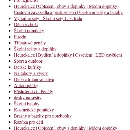
Heureka.cz | Oblečení, obuv a doplňky | Módní doplňky |
Cestovní zavazadla a příslušenství | Cestovní tašky a batohy
Výhodné sety - Školní sety 1.-3. třída
Dětské zboží
Školní pomůcky
Puzzle
Třípatrové penály
Školní sešity a doplňky
Heureka.cz | Bydlení a doplňky | Osvětlení | LED osvětlení
Sport a outdoor
Dětské kufříky
Na tábory a výlety
Dětské tritanové láhve
Autodoplňky
Příslušenství - Penály
desky na sešity
Školní batohy
Kosmetické pomůcky
Brašny a batohy pro notebooky
Razítka pro děti
Heureka.cz | Oblečení, obuv a doplňky | Módní doplňky |