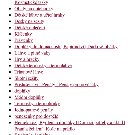
Kosmetické tašky
Obaly na notebooky
Dětské láhve a učící hrnky
Desky na sešity
Dětské oblečení
Klíčenky
Pláštěnky
Doplňky do domácnosti | Papírnictví | Dárkové obálky
Láhve a pitné vaky
Hry a hračky
Dětské termosky a termoláhve
Tritanové láhve
Školní sešity
Příslušenství - Penály - Penály pro prvňáčky
doplňky
Módní doplňky
Termosky a termohrnky
Jednopatrové penály
peněženky pro dospělé
Heureka.cz | Bydlení a doplňky | Domácí potřeby a úklid |
Praní a žehlení | Koše na prádlo
Bydlení a doplňky