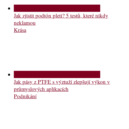
Jak zjistit podtón pleti? 5 testů, které nikdy
neklamou
Krása
Jak pásy z PTFE s výztuží zlepšují výkon v
průmyslových aplikacích
Podnikání