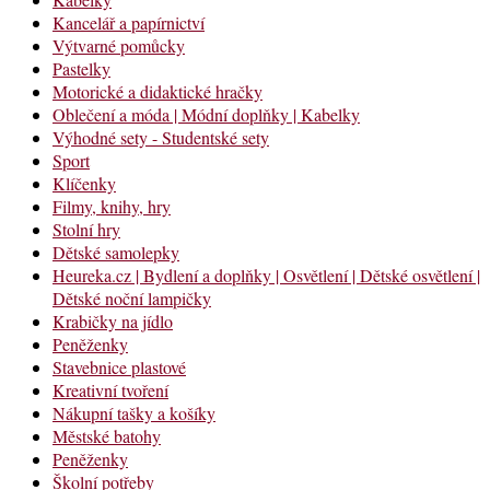
Kancelář a papírnictví
Výtvarné pomůcky
Pastelky
Motorické a didaktické hračky
Oblečení a móda | Módní doplňky | Kabelky
Výhodné sety - Studentské sety
Sport
Klíčenky
Filmy, knihy, hry
Stolní hry
Dětské samolepky
Heureka.cz | Bydlení a doplňky | Osvětlení | Dětské osvětlení |
Dětské noční lampičky
Krabičky na jídlo
Peněženky
Stavebnice plastové
Kreativní tvoření
Nákupní tašky a košíky
Městské batohy
Peněženky
Školní potřeby