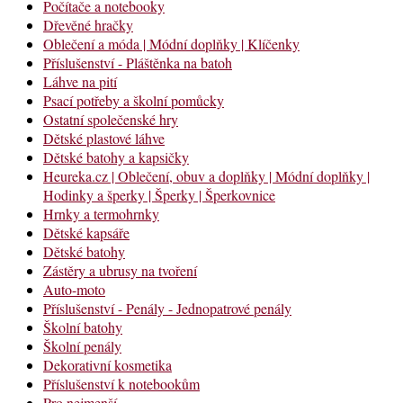
Počítače a notebooky
Dřevěné hračky
Oblečení a móda | Módní doplňky | Klíčenky
Příslušenství - Pláštěnka na batoh
Láhve na pití
Psací potřeby a školní pomůcky
Ostatní společenské hry
Dětské plastové láhve
Dětské batohy a kapsičky
Heureka.cz | Oblečení, obuv a doplňky | Módní doplňky |
Hodinky a šperky | Šperky | Šperkovnice
Hrnky a termohrnky
Dětské kapsáře
Dětské batohy
Zástěry a ubrusy na tvoření
Auto-moto
Příslušenství - Penály - Jednopatrové penály
Školní batohy
Školní penály
Dekorativní kosmetika
Příslušenství k notebookům
Pro nejmenší