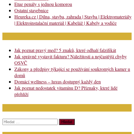
Etue penály s jednou komorou
Ostatní stavebnice
Heureka.cz | Dílna, stavba, zahrada | Stavba | Elektromateriály
| Elektroinstalační materiál | Kabeláž | Kabely a vodiče
Nejnovější články
Jak poznat pravý med? 5 znaků, které odhalí falzifikát
Jak správně vystavit fakturu? Náležitosti a nejčastější chyby
OSVČ
Zákony a předpisy týkající se používání soukromých kamer u
domů
Domácí wellness – luxus dostupný každý den
Jak poznat nedostatek vitamínu D? Příznaky, které lidé
přehlíží
Chci najít:
Vyhledávání