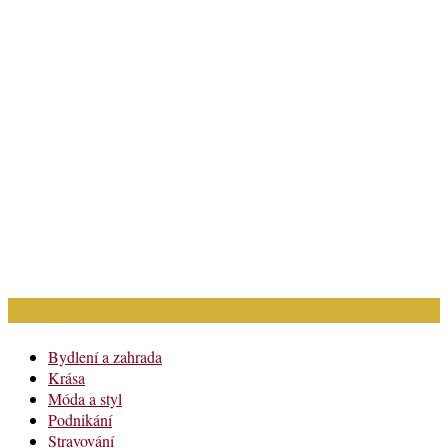
Rubriky článků
Bydlení a zahrada
Krása
Móda a styl
Podnikání
Stravování