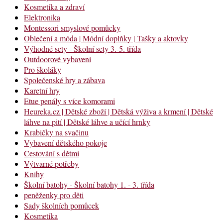
Kosmetika a zdraví
Elektronika
Montessori smyslové pomůcky
Oblečení a móda | Módní doplňky | Tašky a aktovky
Výhodné sety - Školní sety 3.-5. třída
Outdoorové vybavení
Pro školáky
Společenské hry a zábava
Karetní hry
Etue penály s více komorami
Heureka.cz | Dětské zboží | Dětská výživa a krmení | Dětské
láhve na pití | Dětské láhve a učící hrnky
Krabičky na svačinu
Vybavení dětského pokoje
Cestování s dětmi
Výtvarné potřeby
Knihy
Školní batohy - Školní batohy 1. - 3. třída
peněženky pro děti
Sady školních pomůcek
Kosmetika