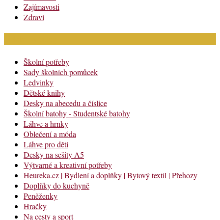
Zajímavosti
Zdraví
Módní katalog
Školní potřeby
Sady školních pomůcek
Ledvinky
Dětské knihy
Desky na abecedu a číslice
Školní batohy - Studentské batohy
Láhve a hrnky
Oblečení a móda
Láhve pro děti
Desky na sešity A5
Výtvarné a kreativní potřeby
Heureka.cz | Bydlení a doplňky | Bytový textil | Přehozy
Doplňky do kuchyně
Peněženky
Hračky
Na cesty a sport