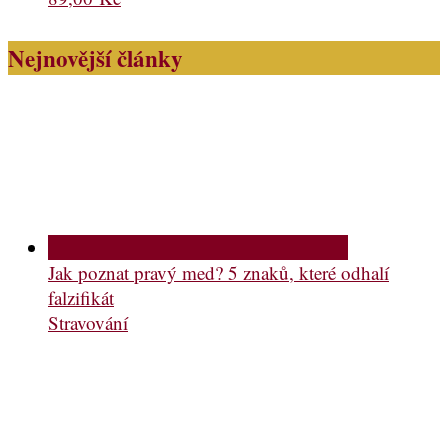
Nejnovější články
Jak poznat pravý med? 5 znaků, které odhalí
falzifikát
Stravování