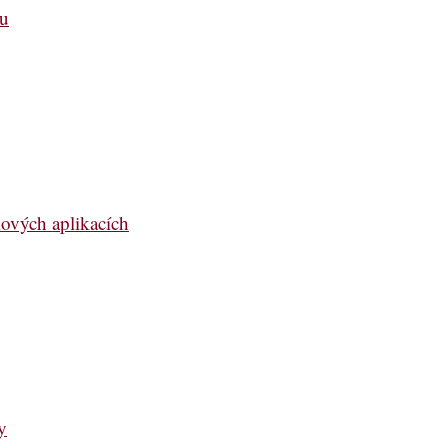
ou
lových aplikacích
y