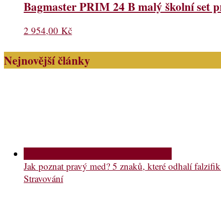
Bagmaster PRIM 24 B malý školní set p
2 954,00
Kč
Nejnovější články
Jak poznat pravý med? 5 znaků, které odhalí falzifik
Stravování