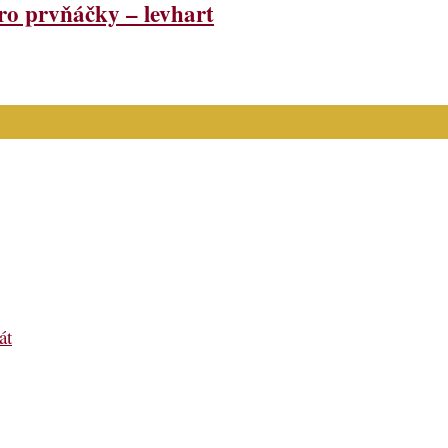
ro prvňáčky – levhart
át