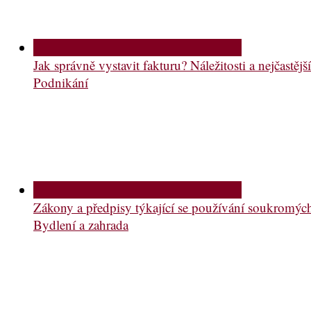
Jak správně vystavit fakturu? Náležitosti a nejčastě
Podnikání
Zákony a předpisy týkající se používání soukromý
Bydlení a zahrada