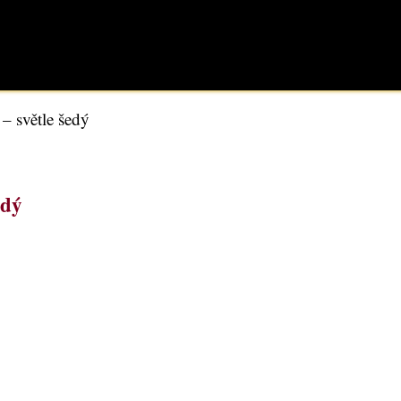
 světle šedý
edý