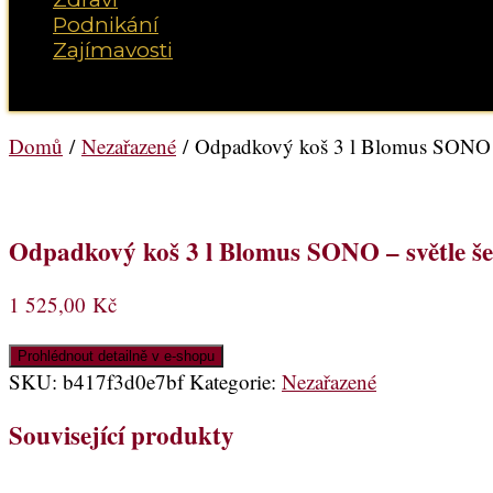
Podnikání
Zajímavosti
Vyberte možnost Stránka
Domů
/
Nezařazené
/ Odpadkový koš 3 l Blomus SONO –
Odpadkový koš 3 l Blomus SONO – světle š
1 525,00
Kč
Prohlédnout detailně v e-shopu
SKU:
b417f3d0e7bf
Kategorie:
Nezařazené
Související produkty