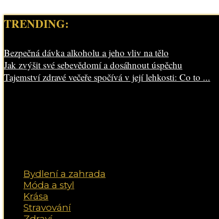
TRENDING:
Bezpečná dávka alkoholu a jeho vliv na tělo
Jak zvýšit své sebevědomí a dosáhnout úspěchu
Tajemství zdravé večeře spočívá v její lehkosti: Co to ...
Bydlení a zahrada
Móda a styl
Krása
Stravování
Zdraví