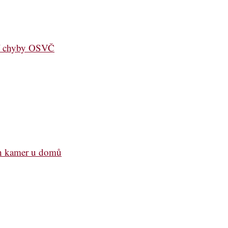
jší chyby OSVČ
ch kamer u domů