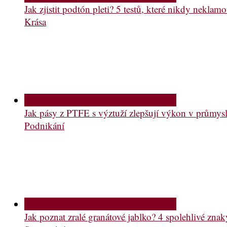
Jak zjistit podtón pleti? 5 testů, které nikdy neklam
Krása
Jak pásy z PTFE s výztuží zlepšují výkon v průmys
Podnikání
Jak poznat zralé granátové jablko? 4 spolehlivé znak