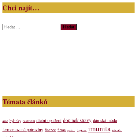
Chci najít…
Vyhledávání
Témata článků
doplněk stravy
dietní opatření
dámská móda
bylinky
auto
cestování
imunita
fermentované potraviny
finance
firma
gastro
hygiena
interiér