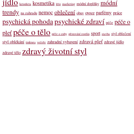
jídlo
módní
kosmetika
módní doplňky
ketodieta
léto
marketing
trendy
oblečení
nemoc
parfémy
ovoce
práce
na zahradu
obuv
psychické zdraví
psychická pohoda
péče o
péče
péče o tělo
pleť
sport
styl oblečení
péče o zuby
pěstování rostlin
stavba
zdravá pleť
styl oblékání
zahradní vybavení
zdravé jídlo
tinktura
večeře
zdravý životní styl
zdravé tělo