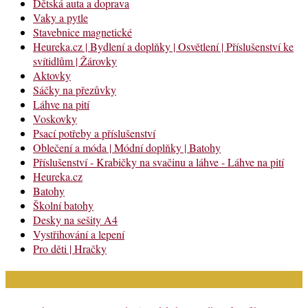
Dětská auta a doprava
Vaky a pytle
Stavebnice magnetické
Heureka.cz | Bydlení a doplňky | Osvětlení | Příslušenství ke
svítidlům | Žárovky
Aktovky
Sáčky na přezůvky
Láhve na pití
Voskovky
Psací potřeby a příslušenství
Oblečení a móda | Módní doplňky | Batohy
Příslušenství - Krabičky na svačinu a láhve - Láhve na pití
Heureka.cz
Batohy
Školní batohy
Desky na sešity A4
Vystřihování a lepení
Pro děti | Hračky
Nejnovější články