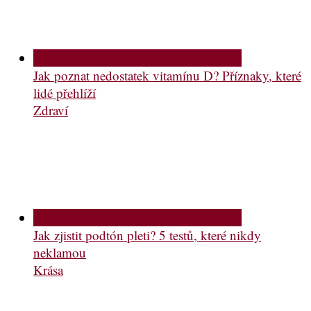
Jak poznat nedostatek vitamínu D? Příznaky, které
lidé přehlíží
Zdraví
Jak zjistit podtón pleti? 5 testů, které nikdy
neklamou
Krása