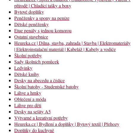
přírodě | Chladící tašky a boxy
Bytové doplňky
Peněženky a spony na peníze
Dětské peněženky
Etue penály s jednou komorou
Ostatní stavebnice
Heureka.cz | Dílna, stavba, zahrada | Stavba | Elektromateriály
| Elektroinstalační materiál | Kabeláž | Kabely a vodiče
Školní potřeby
Sady školních pomůcek
Ledvinky
Dětské knihy
Desky na abecedu a číslice
Školní batohy - Studentské batohy
Láhve a hrnky
Oblečení a móda
Láhve pro děti
Desky na sešity A5
Výtvarné a kreativní potřeby
Heureka.cz | Bydlení a doplňky | Bytový textil | Přehozy
Doplňky do kuchyně