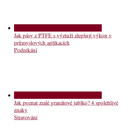
Jak pásy z PTFE s výztuží zlepšují výkon v
průmyslových aplikacích
Podnikání
Jak poznat zralé granátové jablko? 4 spolehlivé
znaky
Stravování