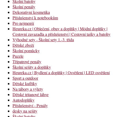
Školní batohy
Školní penály
Dekorativní kosmetika
Příslušenství k notebookům
Pro nejmenší
Heureka.cz | Oblečení, obuv a doplňky | Módní doplňky |
Cestovní zavazadla a příslušenství | Cestovní tašky a batohy
Výhodné sety - Školní sety 1.-3. třída
Dětské zboží
Školní pomůcky
Puzzle
Třípatrové penály
Školní sešity a doplňky
Heureka.cz | Bydlení a doplňky | Osvětlení | LED osvětlení
Sport a outdoor
Dětské kufříky
Na tábory a výlety
Dětské tritanové láhve
Autodoplňky
Příslušenství - Penály
desky na sešity
Školní batohy