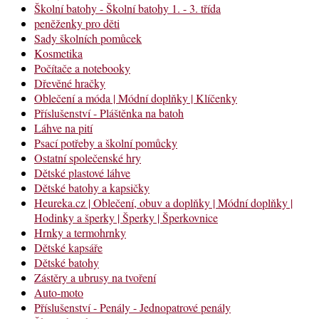
Školní batohy - Školní batohy 1. - 3. třída
peněženky pro děti
Sady školních pomůcek
Kosmetika
Počítače a notebooky
Dřevěné hračky
Oblečení a móda | Módní doplňky | Klíčenky
Příslušenství - Pláštěnka na batoh
Láhve na pití
Psací potřeby a školní pomůcky
Ostatní společenské hry
Dětské plastové láhve
Dětské batohy a kapsičky
Heureka.cz | Oblečení, obuv a doplňky | Módní doplňky |
Hodinky a šperky | Šperky | Šperkovnice
Hrnky a termohrnky
Dětské kapsáře
Dětské batohy
Zástěry a ubrusy na tvoření
Auto-moto
Příslušenství - Penály - Jednopatrové penály