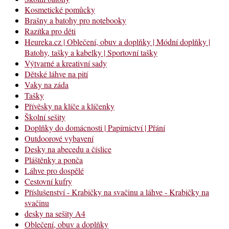
Kosmetické pomůcky
Brašny a batohy pro notebooky
Razítka pro děti
Heureka.cz | Oblečení, obuv a doplňky | Módní doplňky |
Batohy, tašky a kabelky | Sportovní tašky
Výtvarné a kreativní sady
Dětské láhve na pití
Vaky na záda
Tašky
Přívěsky na klíče a klíčenky
Školní sešity
Doplňky do domácnosti | Papírnictví | Přání
Outdoorové vybavení
Desky na abecedu a číslice
Pláštěnky a ponča
Láhve pro dospělé
Cestovní kufry
Příslušenství - Krabičky na svačinu a láhve - Krabičky na
svačinu
desky na sešity A4
Oblečení, obuv a doplňky