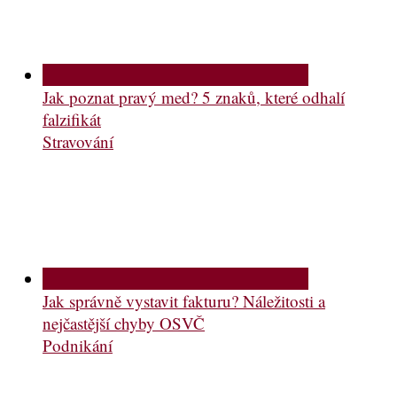
Jak poznat pravý med? 5 znaků, které odhalí
falzifikát
Stravování
Jak správně vystavit fakturu? Náležitosti a
nejčastější chyby OSVČ
Podnikání