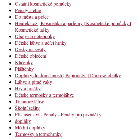
Ostatní kosmetické pomůcky
Penály a etue
Do města a práce
Heureka.cz | Kosmetika a parfémy | Kosmetické pomůcky |
Kosmetické tašky
Obaly na notebooky
Dětské láhve a učící hrnky
Desky na sešity
Dětské oblečení
Klíčenky
Pláštěnky
Doplňky do domácnosti | Papírnictví | Dárkové obálky
Láhve a pitné vaky
Hry a hračky
Dětské termosky a termoláhve
Tritanové láhve
Školní sešity
Příslušenství - Penály - Penály pro prvňáčky
doplňky
Módní doplňky
Termosky a termohrnky