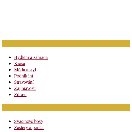
Rubriky článků
Bydlení a zahrada
Krása
Móda a styl
Podnikání
Stravování
Zajímavosti
Zdraví
Módní katalog
Svačinové boxy
Zástěry a ponča