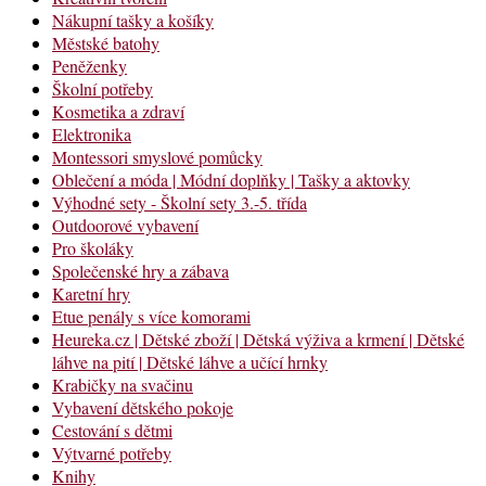
Nákupní tašky a košíky
Městské batohy
Peněženky
Školní potřeby
Kosmetika a zdraví
Elektronika
Montessori smyslové pomůcky
Oblečení a móda | Módní doplňky | Tašky a aktovky
Výhodné sety - Školní sety 3.-5. třída
Outdoorové vybavení
Pro školáky
Společenské hry a zábava
Karetní hry
Etue penály s více komorami
Heureka.cz | Dětské zboží | Dětská výživa a krmení | Dětské
láhve na pití | Dětské láhve a učící hrnky
Krabičky na svačinu
Vybavení dětského pokoje
Cestování s dětmi
Výtvarné potřeby
Knihy