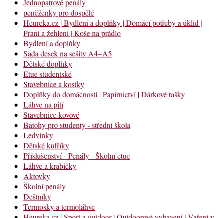
Jednopatrové penály
peněženky pro dospělé
Heureka.cz | Bydlení a doplňky | Domácí potřeby a úklid |
Praní a žehlení | Koše na prádlo
Bydlení a doplňky
Sada desek na sešity A4+A5
Dětské doplňky
Etue studentské
Stavebnice a kostky
Doplňky do domácnosti | Papírnictví | Dárkové tašky
Láhve na pití
Stavebnice kovové
Batohy pro studenty - střední škola
Ledvinky
Dětské kufříky
Příslušenství - Penály - Školní etue
Láhve a krabičky
Aktovky
Školní penály
Deštníky
Termosky a termoláhve
Heureka.cz | Sport a outdoor | Outdoorové vybavení | Vaření v