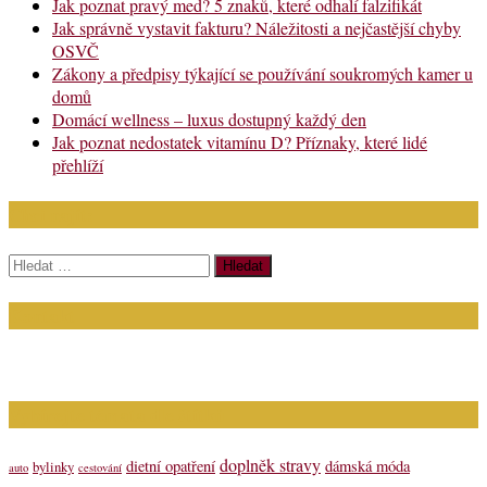
Jak poznat pravý med? 5 znaků, které odhalí falzifikát
Jak správně vystavit fakturu? Náležitosti a nejčastější chyby
OSVČ
Zákony a předpisy týkající se používání soukromých kamer u
domů
Domácí wellness – luxus dostupný každý den
Jak poznat nedostatek vitamínu D? Příznaky, které lidé
přehlíží
Chci najít:
Vyhledávání
Kontakt
Napište nám (dotazy, inzerce): info@bagit.cz
Vybírejte témata dle štítků
doplněk stravy
dietní opatření
dámská móda
bylinky
auto
cestování