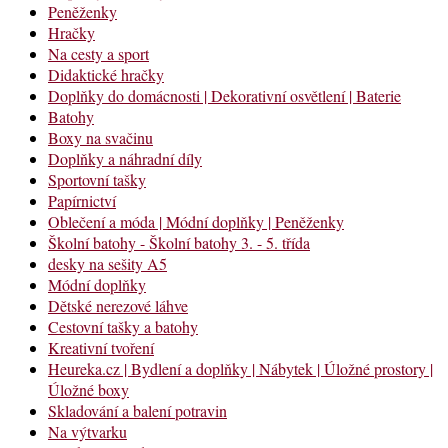
Peněženky
Hračky
Na cesty a sport
Didaktické hračky
Doplňky do domácnosti | Dekorativní osvětlení | Baterie
Batohy
Boxy na svačinu
Doplňky a náhradní díly
Sportovní tašky
Papírnictví
Oblečení a móda | Módní doplňky | Peněženky
Školní batohy - Školní batohy 3. - 5. třída
desky na sešity A5
Módní doplňky
Dětské nerezové láhve
Cestovní tašky a batohy
Kreativní tvoření
Heureka.cz | Bydlení a doplňky | Nábytek | Úložné prostory |
Úložné boxy
Skladování a balení potravin
Na výtvarku