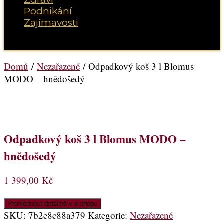
Podnikání
Zajímavosti
Vyberte možnost Stránka
Domů
/
Nezařazené
/ Odpadkový koš 3 l Blomus
MODO – hnědošedý
Odpadkový koš 3 l Blomus MODO –
hnědošedý
1 399,00
Kč
Prohlédnout detailně v e-shopu
SKU:
7b2e8c88a379
Kategorie:
Nezařazené