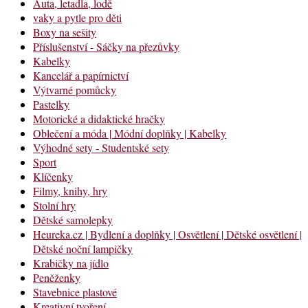
Auta, letadla, lodě
vaky a pytle pro děti
Boxy na sešity
Příslušenství - Sáčky na přezůvky
Kabelky
Kancelář a papírnictví
Výtvarné pomůcky
Pastelky
Motorické a didaktické hračky
Oblečení a móda | Módní doplňky | Kabelky
Výhodné sety - Studentské sety
Sport
Klíčenky
Filmy, knihy, hry
Stolní hry
Dětské samolepky
Heureka.cz | Bydlení a doplňky | Osvětlení | Dětské osvětlení |
Dětské noční lampičky
Krabičky na jídlo
Peněženky
Stavebnice plastové
Kreativní tvoření