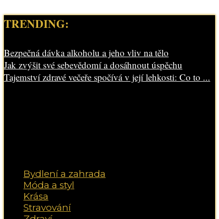
TRENDING:
Bezpečná dávka alkoholu a jeho vliv na tělo
Jak zvýšit své sebevědomí a dosáhnout úspěchu
Tajemství zdravé večeře spočívá v její lehkosti: Co to ...
Bydlení a zahrada
Móda a styl
Krása
Stravování
Zdraví