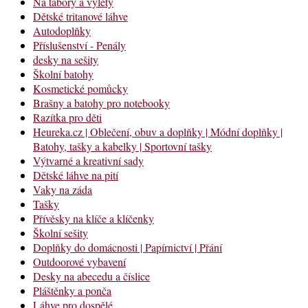
Na tábory a výlety
Dětské tritanové láhve
Autodoplňky
Příslušenství - Penály
desky na sešity
Školní batohy
Kosmetické pomůcky
Brašny a batohy pro notebooky
Razítka pro děti
Heureka.cz | Oblečení, obuv a doplňky | Módní doplňky |
Batohy, tašky a kabelky | Sportovní tašky
Výtvarné a kreativní sady
Dětské láhve na pití
Vaky na záda
Tašky
Přívěsky na klíče a klíčenky
Školní sešity
Doplňky do domácnosti | Papírnictví | Přání
Outdoorové vybavení
Desky na abecedu a číslice
Pláštěnky a ponča
Láhve pro dospělé