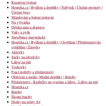
Kreativní tvoření
Heureka.cz | Bydlení a doplňky | Nábytek | Úložné prostory |
Úložné boxy
Skladování a balení potravin
Na výtvarku
Dětská auta a doprava
Vaky a pytle
Stavebnice magnetické
Heureka.cz | Bydlení a doplňky | Osvětlení | Příslušenství ke
svítidlům | Žárovky
Aktovky
Sáčky na přezůvky
Láhve na pití
Voskovky
Psací potřeby a příslušenství
Oblečení a móda | Módní doplňky | Batohy
Příslušenství - Krabičky na svačinu a láhve - Láhve na pití
Heureka.cz
Batohy
Školní batohy
Desky na sešity A4