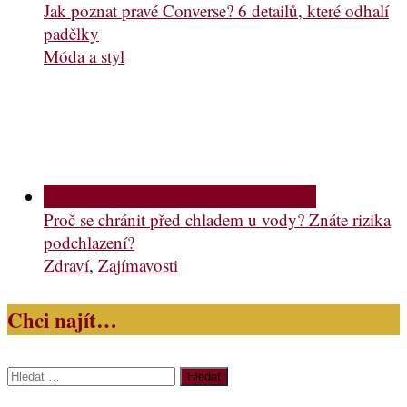
Jak poznat pravé Converse? 6 detailů, které odhalí
padělky
Móda a styl
Proč se chránit před chladem u vody? Znáte rizika
podchlazení?
Zdraví
,
Zajímavosti
Chci najít…
Vyhledávání