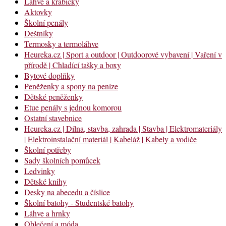
Láhve a krabičky
Aktovky
Školní penály
Deštníky
Termosky a termoláhve
Heureka.cz | Sport a outdoor | Outdoorové vybavení | Vaření v
přírodě | Chladící tašky a boxy
Bytové doplňky
Peněženky a spony na peníze
Dětské peněženky
Etue penály s jednou komorou
Ostatní stavebnice
Heureka.cz | Dílna, stavba, zahrada | Stavba | Elektromateriály
| Elektroinstalační materiál | Kabeláž | Kabely a vodiče
Školní potřeby
Sady školních pomůcek
Ledvinky
Dětské knihy
Desky na abecedu a číslice
Školní batohy - Studentské batohy
Láhve a hrnky
Oblečení a móda