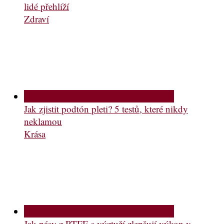
lidé přehlíží
Zdraví
Jak zjistit podtón pleti? 5 testů, které nikdy
neklamou
Krása
Jak pásy z PTFE s výztuží zlepšují výkon v