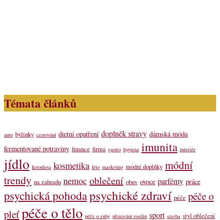
Témata článků
doplněk stravy
dietní opatření
dámská móda
bylinky
auto
cestování
imunita
fermentované potraviny
finance
firma
gastro
hygiena
interiér
jídlo
módní
kosmetika
módní doplňky
ketodieta
léto
marketing
trendy
oblečení
nemoc
parfémy
ovoce
práce
na zahradu
obuv
psychické zdraví
psychická pohoda
péče o
péče
péče o tělo
pleť
sport
styl oblečení
péče o zuby
pěstování rostlin
stavba