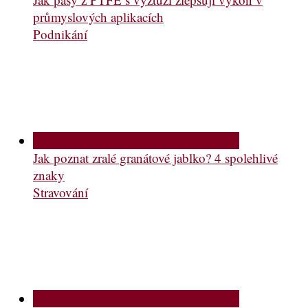
průmyslových aplikacích
Podnikání
Jak poznat zralé granátové jablko? 4 spolehlivé
znaky
Stravování