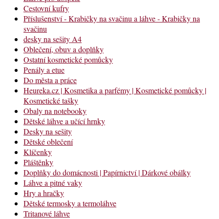
Cestovní kufry
Příslušenství - Krabičky na svačinu a láhve - Krabičky na
svačinu
desky na sešity A4
Oblečení, obuv a doplňky
Ostatní kosmetické pomůcky
Penály a etue
Do města a práce
Heureka.cz | Kosmetika a parfémy | Kosmetické pomůcky |
Kosmetické tašky
Obaly na notebooky
Dětské láhve a učící hrnky
Desky na sešity
Dětské oblečení
Klíčenky
Pláštěnky
Doplňky do domácnosti | Papírnictví | Dárkové obálky
Láhve a pitné vaky
Hry a hračky
Dětské termosky a termoláhve
Tritanové láhve