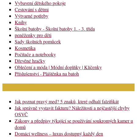
Vybavení dětského pokoje
Cestování s dětmi
Výtvarné potřeby
Knihy
Školní batohy - Školní batohy 1. - 3. třída
peněženky pro děti
Sady školních pomůcek
Kosmetika
Počítače a notebooky
Dřevěné hračky
Oblečení a móda | Módní doplňky | Klíčenky
Příslušenství - Pláštěnka na batoh
Nejnovější články
Jak poznat pravý med? 5 znaků, které odhalí falzifikát
Jak správně vystavit fakturu? Náležitosti a nejčastější chyby
OSVČ
Zákony a předpisy týkající se používání soukromých kamer u
domů
Domácí wellness – luxus dostupný každý den