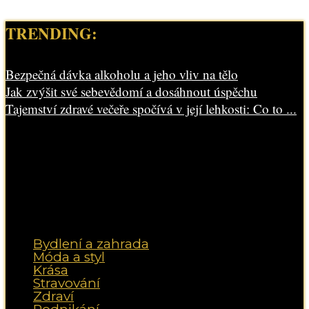
TRENDING:
Bezpečná dávka alkoholu a jeho vliv na tělo
Jak zvýšit své sebevědomí a dosáhnout úspěchu
Tajemství zdravé večeře spočívá v její lehkosti: Co to ...
Bydlení a zahrada
Móda a styl
Krása
Stravování
Zdraví