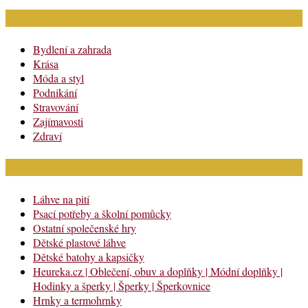
Rubriky článků
Bydlení a zahrada
Krása
Móda a styl
Podnikání
Stravování
Zajímavosti
Zdraví
Módní katalog
Láhve na pití
Psací potřeby a školní pomůcky
Ostatní společenské hry
Dětské plastové láhve
Dětské batohy a kapsičky
Heureka.cz | Oblečení, obuv a doplňky | Módní doplňky |
Hodinky a šperky | Šperky | Šperkovnice
Hrnky a termohrnky