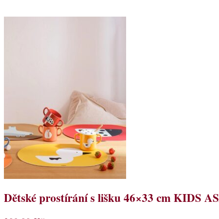
Dětské prostírání s lišku 46×33 cm KIDS AS