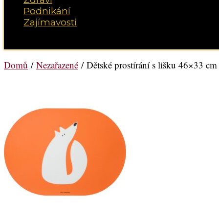
Podnikání
Zajímavosti
Vyberte možnost Stránka
Domů
/
Nezařazené
/ Dětské prostírání s lišku 46×33 c