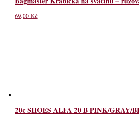
Bagmaster Krabička na svačinu – růžov
69,00
Kč
20c SHOES ALFA 20 B PINK/GRAY/