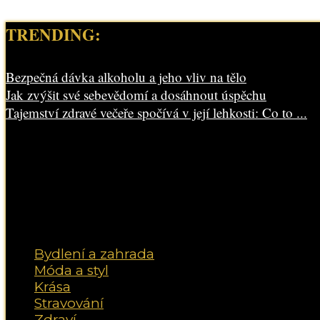
TRENDING:
Bezpečná dávka alkoholu a jeho vliv na tělo
Jak zvýšit své sebevědomí a dosáhnout úspěchu
Tajemství zdravé večeře spočívá v její lehkosti: Co to ...
Bydlení a zahrada
Móda a styl
Krása
Stravování
Zdraví