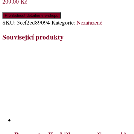
209,00
Kč
Prohlédnout detailně v e-shopu
SKU:
3cef2ed89094
Kategorie:
Nezařazené
Související produkty