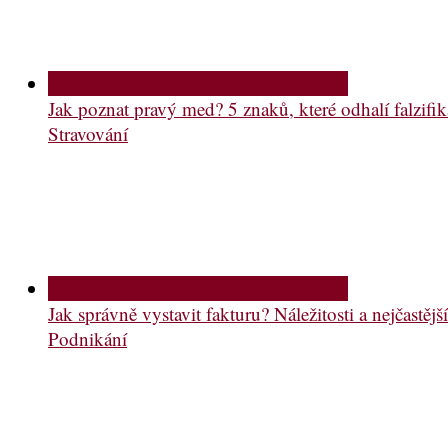
Jak poznat pravý med? 5 znaků, které odhalí falzifik
Stravování
Jak správně vystavit fakturu? Náležitosti a nejčastě
Podnikání