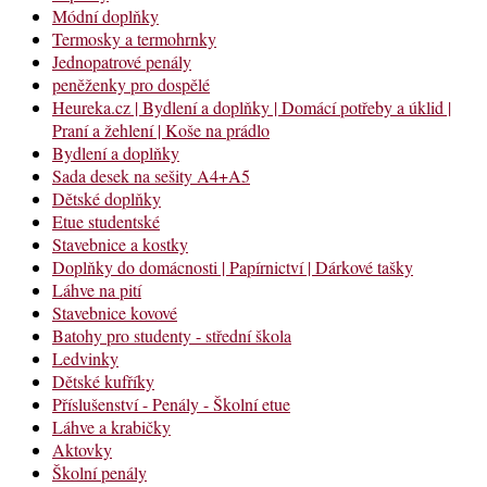
Módní doplňky
Termosky a termohrnky
Jednopatrové penály
peněženky pro dospělé
Heureka.cz | Bydlení a doplňky | Domácí potřeby a úklid |
Praní a žehlení | Koše na prádlo
Bydlení a doplňky
Sada desek na sešity A4+A5
Dětské doplňky
Etue studentské
Stavebnice a kostky
Doplňky do domácnosti | Papírnictví | Dárkové tašky
Láhve na pití
Stavebnice kovové
Batohy pro studenty - střední škola
Ledvinky
Dětské kufříky
Příslušenství - Penály - Školní etue
Láhve a krabičky
Aktovky
Školní penály