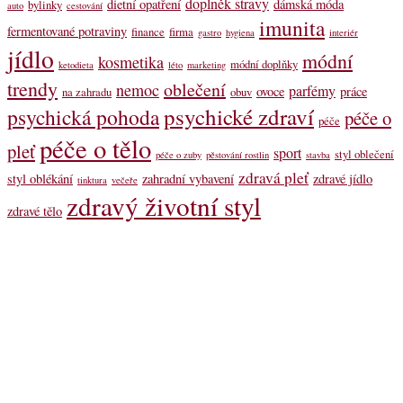
doplněk stravy
dietní opatření
dámská móda
bylinky
auto
cestování
imunita
fermentované potraviny
finance
firma
gastro
hygiena
interiér
jídlo
módní
kosmetika
módní doplňky
ketodieta
léto
marketing
trendy
oblečení
nemoc
parfémy
ovoce
práce
na zahradu
obuv
psychické zdraví
psychická pohoda
péče o
péče
péče o tělo
pleť
sport
styl oblečení
péče o zuby
pěstování rostlin
stavba
zdravá pleť
styl oblékání
zahradní vybavení
zdravé jídlo
tinktura
večeře
zdravý životní styl
zdravé tělo