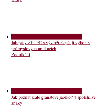
Jak pásy z PTFE s výztuží zlepšují výkon v
průmyslových aplikacích
Podnikání
Jak poznat zralé granátové jablko? 4 spolehlivé
znaky