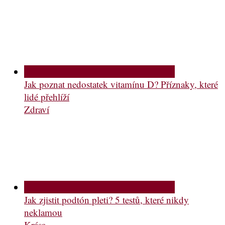
Jak poznat nedostatek vitamínu D? Příznaky, které
lidé přehlíží
Zdraví
Jak zjistit podtón pleti? 5 testů, které nikdy
neklamou
Krása