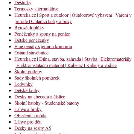
Deštníky
Termosky a termoláhve
Heureka.cz | Sport a outdoor | Outdoorové vybavení | Vaření v
přírodě | Chladící tašky a boxy
Bytové doplňky
Peněženky a spony na peníze
Dětské peněženky
Etue penály s jednou komorou
Ostatní stavebnice
Heureka.cz | Dílna, stavba, zahrada | Stavba | Elektromateriály
| Elektroinstalační materiál | Kabeláž | Kabely a vodiče
Školní potřeby
Sady školních pomůcek
Ledvinky
Dětské knihy
Desky na abecedu a číslice
Školní batohy - Studentské batohy
Láhve a hrnky
Oblečení a móda
Láhve pro děti
Desky na sešity A5