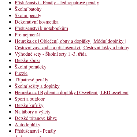
Příslušenství - Penály - Jednopatrové penály
Školní batohy
Školní penály
Dekorativní kosmetika
Příslušenství k notebookům
Pro nejmenší
Heureka.cz | Oblečení, obuv a doplňky | Módní doplňky |
Cestovní zavazadla a příslušenství | Cestovní tašky a batohy
Výhodné sety - Školní sety 1.-3. třída
Dětské zboží
Školní pomůcky
Puzzle
Třípatrové penály
Školní sešity a doplňky
Heureka.cz | Bydlení a doplňky | Osvětlení | LED osvětlení
Sport a outdoor
Dětské kufříky
Na tábory a výlety
Dětské tritanové láhve
Autodoplňky
Příslušenství - Penály