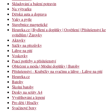
Skladování a balení potravin
Na výtvarku
Dětská auta a doprava
Vaky a pytle
Stavebnice magnetické
Heureka.cz | Bydlení a doplňky | Osvětlení | Příslušenství ke
svítidlům | Žárovky
Aktovky
Sáčky na přezůvky
Láhve na pití
Voskovky
Psací potřeby a příslušenství
Oblečení a móda | Módní doplňky | Batohy
Příslušenství - Krabičky na svačinu a láhve - Láhve na pití
Heureka.cz
Batohy
Školní batohy
Desky na sešity A4
Vystřihování a lepení
Pro děti | Hračky
Svačinové boxy