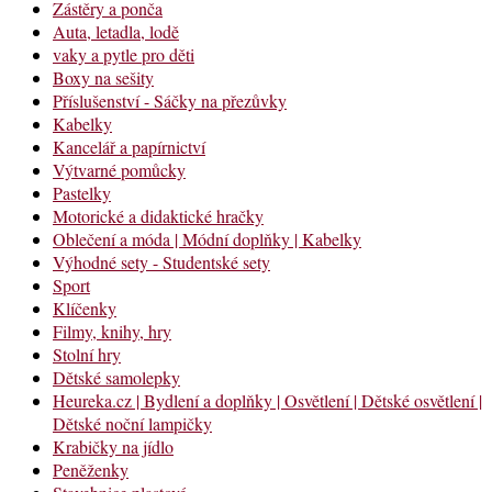
Zástěry a ponča
Auta, letadla, lodě
vaky a pytle pro děti
Boxy na sešity
Příslušenství - Sáčky na přezůvky
Kabelky
Kancelář a papírnictví
Výtvarné pomůcky
Pastelky
Motorické a didaktické hračky
Oblečení a móda | Módní doplňky | Kabelky
Výhodné sety - Studentské sety
Sport
Klíčenky
Filmy, knihy, hry
Stolní hry
Dětské samolepky
Heureka.cz | Bydlení a doplňky | Osvětlení | Dětské osvětlení |
Dětské noční lampičky
Krabičky na jídlo
Peněženky