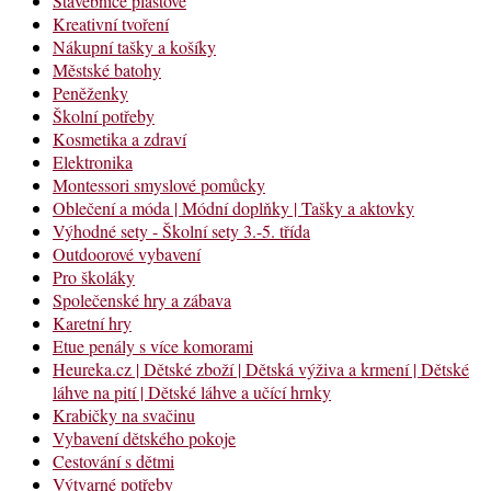
Stavebnice plastové
Kreativní tvoření
Nákupní tašky a košíky
Městské batohy
Peněženky
Školní potřeby
Kosmetika a zdraví
Elektronika
Montessori smyslové pomůcky
Oblečení a móda | Módní doplňky | Tašky a aktovky
Výhodné sety - Školní sety 3.-5. třída
Outdoorové vybavení
Pro školáky
Společenské hry a zábava
Karetní hry
Etue penály s více komorami
Heureka.cz | Dětské zboží | Dětská výživa a krmení | Dětské
láhve na pití | Dětské láhve a učící hrnky
Krabičky na svačinu
Vybavení dětského pokoje
Cestování s dětmi
Výtvarné potřeby