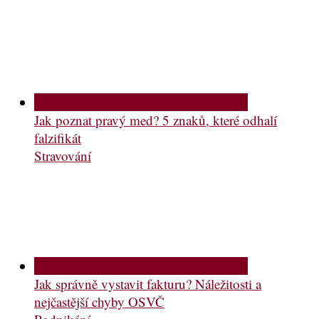
Jak poznat pravý med? 5 znaků, které odhalí
falzifikát
Stravování
Jak správně vystavit fakturu? Náležitosti a
nejčastější chyby OSVČ