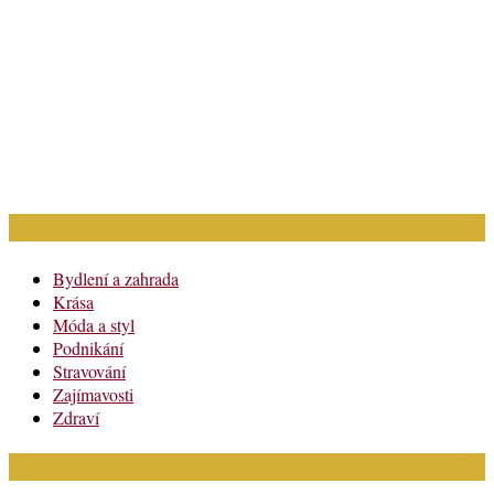
Rubriky článků
Bydlení a zahrada
Krása
Móda a styl
Podnikání
Stravování
Zajímavosti
Zdraví
Módní katalog