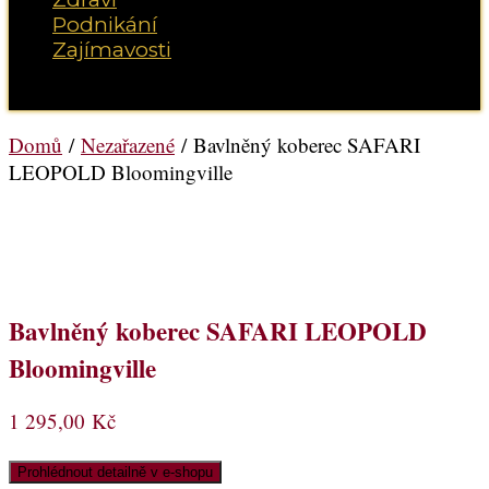
Podnikání
Zajímavosti
Vyberte možnost Stránka
Domů
/
Nezařazené
/ Bavlněný koberec SAFARI
LEOPOLD Bloomingville
Bavlněný koberec SAFARI LEOPOLD
Bloomingville
1 295,00
Kč
Prohlédnout detailně v e-shopu