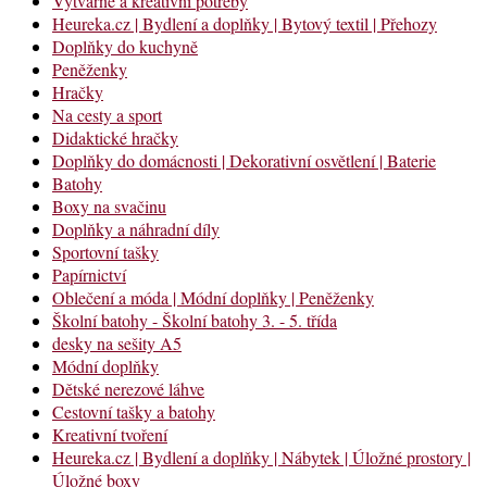
Výtvarné a kreativní potřeby
Heureka.cz | Bydlení a doplňky | Bytový textil | Přehozy
Doplňky do kuchyně
Peněženky
Hračky
Na cesty a sport
Didaktické hračky
Doplňky do domácnosti | Dekorativní osvětlení | Baterie
Batohy
Boxy na svačinu
Doplňky a náhradní díly
Sportovní tašky
Papírnictví
Oblečení a móda | Módní doplňky | Peněženky
Školní batohy - Školní batohy 3. - 5. třída
desky na sešity A5
Módní doplňky
Dětské nerezové láhve
Cestovní tašky a batohy
Kreativní tvoření
Heureka.cz | Bydlení a doplňky | Nábytek | Úložné prostory |
Úložné boxy