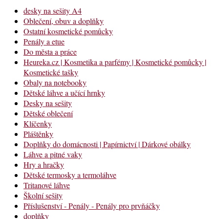
desky na sešity A4
Oblečení, obuv a doplňky
Ostatní kosmetické pomůcky
Penály a etue
Do města a práce
Heureka.cz | Kosmetika a parfémy | Kosmetické pomůcky |
Kosmetické tašky
Obaly na notebooky
Dětské láhve a učící hrnky
Desky na sešity
Dětské oblečení
Klíčenky
Pláštěnky
Doplňky do domácnosti | Papírnictví | Dárkové obálky
Láhve a pitné vaky
Hry a hračky
Dětské termosky a termoláhve
Tritanové láhve
Školní sešity
Příslušenství - Penály - Penály pro prvňáčky
doplňky