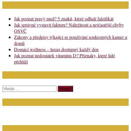
Nejnovější články
Jak poznat pravý med? 5 znaků, které odhalí falzifikát
Jak správně vystavit fakturu? Náležitosti a nejčastější chyby
OSVČ
Zákony a předpisy týkající se používání soukromých kamer u
domů
Domácí wellness – luxus dostupný každý den
Jak poznat nedostatek vitamínu D? Příznaky, které lidé
přehlíží
Chci najít:
Vyhledávání
Kontakt
Napište nám (dotazy, inzerce): info@bagit.cz
Vybírejte témata dle štítků