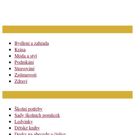
Rubriky článků
Bydlení a zahrada
Krása
Móda a styl
Podnikání
Stravování
Zajímavosti
Zdraví
Módní katalog
Školní potřeby
Sady školních pomůcek
Ledvinky
Dětské knihy
Desky na abecedu a číslice