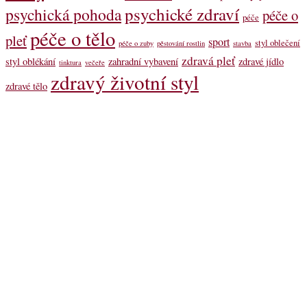
psychické zdraví
psychická pohoda
péče o
péče
péče o tělo
pleť
sport
styl oblečení
péče o zuby
pěstování rostlin
stavba
zdravá pleť
styl oblékání
zahradní vybavení
zdravé jídlo
tinktura
večeře
zdravý životní styl
zdravé tělo