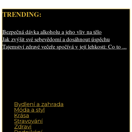
TRENDING:
Bezpečná dávka alkoholu a jeho vliv na tělo
Jak zvýšit své sebevědomí a dosáhnout úspěchu
Tajemství zdravé večeře spočívá v její lehkosti: Co to ...
Bydlení a zahrada
Móda a styl
Krása
Stravování
Zdraví