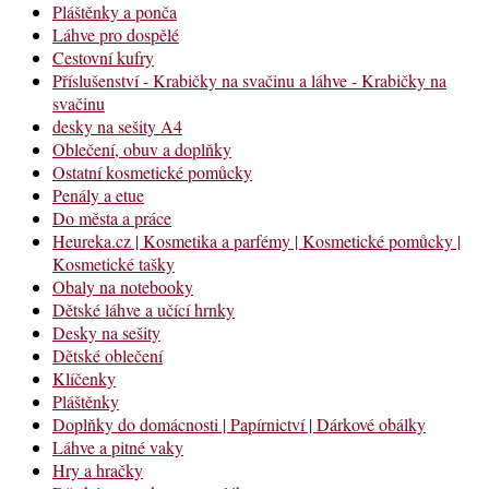
Pláštěnky a ponča
Láhve pro dospělé
Cestovní kufry
Příslušenství - Krabičky na svačinu a láhve - Krabičky na
svačinu
desky na sešity A4
Oblečení, obuv a doplňky
Ostatní kosmetické pomůcky
Penály a etue
Do města a práce
Heureka.cz | Kosmetika a parfémy | Kosmetické pomůcky |
Kosmetické tašky
Obaly na notebooky
Dětské láhve a učící hrnky
Desky na sešity
Dětské oblečení
Klíčenky
Pláštěnky
Doplňky do domácnosti | Papírnictví | Dárkové obálky
Láhve a pitné vaky
Hry a hračky