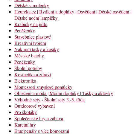
Dětské samolepky
Heureka.cz | Bydlení a doplňky | Osvětlení | Dětské osvětlení |
Dětské noční lampičky
Krabičky na jídlo
Peněženky
Stavebnice plastové
Kreativní tvoření
Nákupní tašky a košíky
Městské batohy
Peněženky
Školní potřeby
Kosmetika a zdraví
Elektronika
Montessori smyslové pomůcky
Oblečení a móda | Módní doplňky | Tašky a aktovky
Výhodné sety - Školní sety 3.-5. třída
Outdoorové vybavení
Pro školáky
Společenské hry a zábava
Karetní hry
Etue penály s více komorami