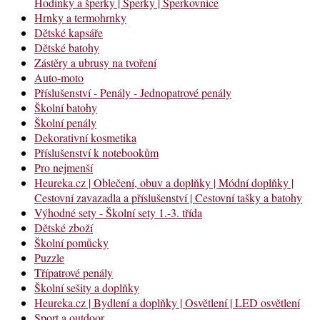
Hodinky a šperky | Šperky | Šperkovnice
Hrnky a termohrnky
Dětské kapsáře
Dětské batohy
Zástěry a ubrusy na tvoření
Auto-moto
Příslušenství - Penály - Jednopatrové penály
Školní batohy
Školní penály
Dekorativní kosmetika
Příslušenství k notebookům
Pro nejmenší
Heureka.cz | Oblečení, obuv a doplňky | Módní doplňky |
Cestovní zavazadla a příslušenství | Cestovní tašky a batohy
Výhodné sety - Školní sety 1.-3. třída
Dětské zboží
Školní pomůcky
Puzzle
Třípatrové penály
Školní sešity a doplňky
Heureka.cz | Bydlení a doplňky | Osvětlení | LED osvětlení
Sport a outdoor