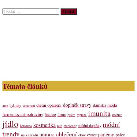
Vyhledávání
Témata článků
doplněk stravy
dietní opatření
dámská móda
bylinky
auto
cestování
imunita
fermentované potraviny
finance
firma
gastro
hygiena
interiér
jídlo
módní
kosmetika
módní doplňky
ketodieta
léto
marketing
trendy
oblečení
nemoc
parfémy
ovoce
práce
na zahradu
obuv