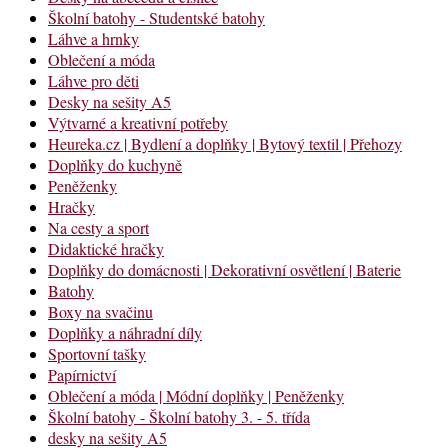
Školní batohy - Studentské batohy
Láhve a hrnky
Oblečení a móda
Láhve pro děti
Desky na sešity A5
Výtvarné a kreativní potřeby
Heureka.cz | Bydlení a doplňky | Bytový textil | Přehozy
Doplňky do kuchyně
Peněženky
Hračky
Na cesty a sport
Didaktické hračky
Doplňky do domácnosti | Dekorativní osvětlení | Baterie
Batohy
Boxy na svačinu
Doplňky a náhradní díly
Sportovní tašky
Papírnictví
Oblečení a móda | Módní doplňky | Peněženky
Školní batohy - Školní batohy 3. - 5. třída
desky na sešity A5