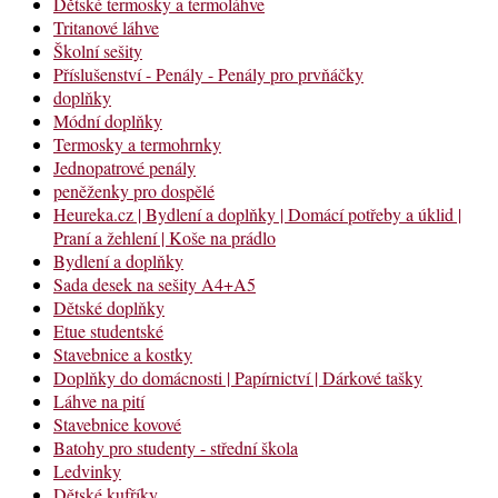
Dětské termosky a termoláhve
Tritanové láhve
Školní sešity
Příslušenství - Penály - Penály pro prvňáčky
doplňky
Módní doplňky
Termosky a termohrnky
Jednopatrové penály
peněženky pro dospělé
Heureka.cz | Bydlení a doplňky | Domácí potřeby a úklid |
Praní a žehlení | Koše na prádlo
Bydlení a doplňky
Sada desek na sešity A4+A5
Dětské doplňky
Etue studentské
Stavebnice a kostky
Doplňky do domácnosti | Papírnictví | Dárkové tašky
Láhve na pití
Stavebnice kovové
Batohy pro studenty - střední škola
Ledvinky
Dětské kufříky