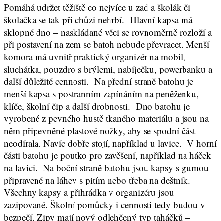
Pomáhá udržet těžiště co nejvíce u zad a školák či
školačka se tak při chůzi nehrbí. Hlavní kapsa má
sklopné dno – naskládané věci se rovnoměrně rozloží a
při postavení na zem se batoh nebude převracet. Menší
komora má uvnitř praktický organizér na mobil,
sluchátka, pouzdro s brýlemi, nabíječku, powerbanku a
další důležité cennosti. Na přední straně batohu je
menší kapsa s postranním zapínáním na peněženku,
klíče, školní čip a další drobnosti. Dno batohu je
vyrobené z pevného hustě tkaného materiálu a jsou na
něm připevněné plastové nožky, aby se spodní část
neodírala. Navíc dobře stojí, například u lavice. V horní
části batohu je poutko pro zavěšení, například na háček
na lavici. Na boční straně batohu jsou kapsy s gumou
připravené na láhev s pitím nebo třeba na deštník.
Všechny kapsy a přihrádka v organizéru jsou
zazipované. Školní pomůcky i cennosti tedy budou v
bezpečí. Zipy mají nový odlehčený typ taháčků –