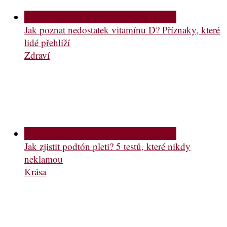
Jak poznat nedostatek vitamínu D? Příznaky, které
lidé přehlíží
Zdraví
Jak zjistit podtón pleti? 5 testů, které nikdy
neklamou
Krása