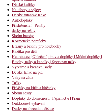
Dětské kufříky
Na tábory a výlety
Dětské tritanové láhve
Autodoplňky
Příslušenství - Penály
desky na sešity
Školní batohy
Kosmetické pomůcky
Brašny a batohy pro notebooky
Razítka pro děti
Heureka.cz | Oblečení, obuv a doplňky | Módní doplňky |
Batohy, tašky a kabelky | Sportovní tašky
Výtvarné a kreativní sady
Dětské láhve na pití
Vaky na záda
Tašky
Přívěsky na klíče a klíčenky
Školní sešity
Doplňky do domácnosti | Papírnictví | Přání
Outdoorové vybavení
Desky na abecedu a číslice