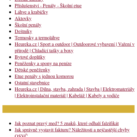
Příslušenství - Penály - Školní etue
Láhve a krabičky
Aktovky
Školní penály
Deštníky
Termosky a termoláhve
Heureka.cz | Sport a outdoor | Outdoorové vybavení | Vaření v
přírodě | Chladící tašky a boxy
Bytové doplňky
Peněženky a spony na peníze
Dětské peněženky
Etue penály s jednou komorou
Ostatní stavebnice
Heureka.cz | Dílna, stavba, zahrada | Stavba | Elektromateriály
| Elektroinstalační materiál | Kabeláž | Kabely a vodiče
Nejnovější články
Jak poznat pravý med? 5 znaků, které odhalí falzifikát
Jak správně vystavit fakturu? Náležitosti a nejčastější chyby
OSVČ