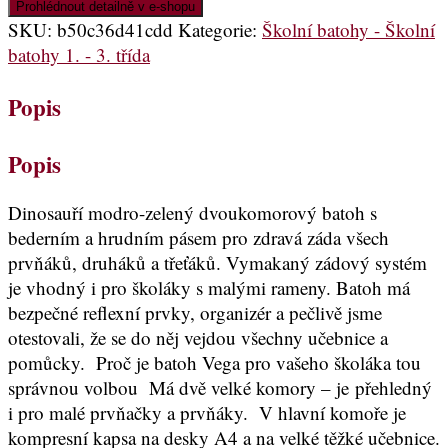
Prohlédnout detailně v e-shopu
SKU:
b50c36d41cdd
Kategorie:
Školní batohy - Školní
batohy 1. - 3. třída
Popis
Popis
Dinosauří modro-zelený dvoukomorový batoh s
bederním a hrudním pásem pro zdravá záda všech
prvňáků, druháků a třeťáků. Vymakaný zádový systém
je vhodný i pro školáky s malými rameny. Batoh má
bezpečné reflexní prvky, organizér a pečlivě jsme
otestovali, že se do něj vejdou všechny učebnice a
pomůcky. Proč je batoh Vega pro vašeho školáka tou
správnou volbou Má dvě velké komory – je přehledný
i pro malé prvňačky a prvňáky. V hlavní komoře je
kompresní kapsa na desky A4 a na velké těžké učebnice.