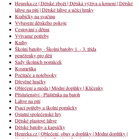
Heureka.cz | Dětské zboží | Dětská výživa a krmení | Dětské
láhve na pití | Dětské láhve a učící hrnky
Krabičky na svačinu
Vybavení dětského pokoje
Cestování s dětmi
Výtvarné potřeby
Knihy
Školní batohy - Školní batohy 1. - 3. třída
peněženky pro děti
Sady školních pomůcek
Kosmetika
Počítače a notebooky
Dřevěné hračky
Oblečení a móda | Módní doplňky | Klíčenky
Příslušenství - Pláštěnka na batoh
Láhve na pití
Psací potřeby a školní pomůcky
Ostatní společenské hry
Dětské plastové láhve
Dětské batohy a kapsičky
Heureka.cz | Oblečení, obuv a doplňky | Módní doplňky |