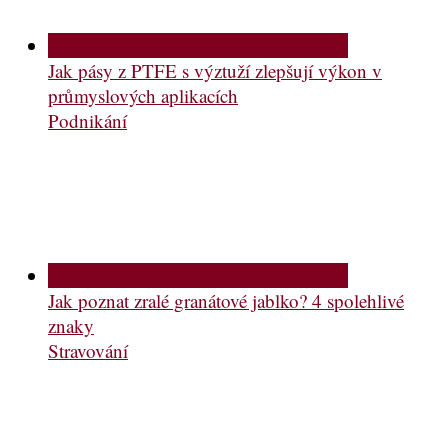
Jak pásy z PTFE s výztuží zlepšují výkon v
průmyslových aplikacích
Podnikání
Jak poznat zralé granátové jablko? 4 spolehlivé
znaky
Stravování