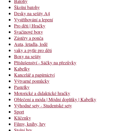
Batohy
Školní batohy
Desky na sešity A4
Vystřihování a lepení
Pro děti | Hračky
Svačinové boxy
Zástěry a ponča
Auta, letadla, lodě
vaky a pytle pro děti
Boxy na sešity
Příslušenství - Sáčky na přezůvky
Kabelky
Kancelář a papírnictví
Výtvarné pomůcky
Pastelky
Motorické a didaktické hračky
Oblečení a móda | Módní doplňky | Kabelky
Výhodné sety - Studentské sety
Sport
Klíčenky
Filmy, knihy, hry
Stolní hry