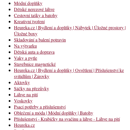
Módní doplňky
Dětské nerezové láhve
Cestovní tašky a batohy
Kreativní tvoření
Heureka.cz | Bydlení a doplňky | Nábytek | Úložné prostory |
Úložné boxy
Skladování a balení potravin
Na výtvarku
Dětská auta a doprava
Vaky a pytle
Stavebnice magnetické
Heureka.cz | Bydlení a doplňky | Osvětlení | Příslušenství ke
svítidlům | Žárovky
Aktovky
Sáčky na přezůvky
Láhve na pití
Voskovky
Psací potřeby a příslušenství
Oblečení a móda | Módní doplňky | Batohy
Příslušenství - Krabičky na svačinu a láhve - Láhve na pití
Heureka.cz