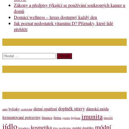
Zákony a předpisy týkající se používání soukromých kamer u
domů
Domácí wellness – luxus dostupný každý den
Jak poznat nedostatek vitamínu D? Příznaky, které lidé
přehlíží
Chci najít:
Vyhledávání
Kontakt
Napište nám (dotazy, inzerce): info@bagit.cz
Vybírejte témata dle štítků
doplněk stravy
dietní opatření
dámská móda
bylinky
auto
cestování
imunita
fermentované potraviny
finance
firma
gastro
hygiena
interiér
jídlo
módní
kosmetika
módní doplňky
ketodieta
léto
marketing