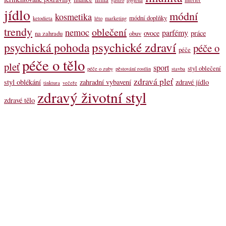
jídlo
módní
kosmetika
módní doplňky
ketodieta
léto
marketing
trendy
oblečení
nemoc
parfémy
ovoce
práce
na zahradu
obuv
psychické zdraví
psychická pohoda
péče o
péče
péče o tělo
pleť
sport
styl oblečení
péče o zuby
pěstování rostlin
stavba
zdravá pleť
styl oblékání
zahradní vybavení
zdravé jídlo
tinktura
večeře
zdravý životní styl
zdravé tělo