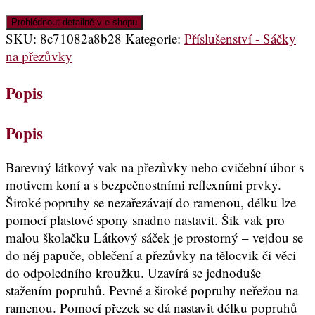
Prohlédnout detailně v e-shopu
SKU:
8c71082a8b28
Kategorie:
Příslušenství - Sáčky
na přezůvky
Popis
Popis
Barevný látkový vak na přezůvky nebo cvičební úbor s
motivem koní a s bezpečnostními reflexními prvky.
Široké popruhy se nezařezávají do ramenou, délku lze
pomocí plastové spony snadno nastavit. Šik vak pro
malou školačku Látkový sáček je prostorný – vejdou se
do něj papuče, oblečení a přezůvky na tělocvik či věci
do odpoledního kroužku. Uzavírá se jednoduše
stažením popruhů. Pevné a široké popruhy neřežou na
ramenou. Pomocí přezek se dá nastavit délku popruhů