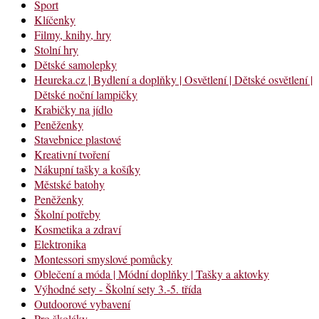
Sport
Klíčenky
Filmy, knihy, hry
Stolní hry
Dětské samolepky
Heureka.cz | Bydlení a doplňky | Osvětlení | Dětské osvětlení |
Dětské noční lampičky
Krabičky na jídlo
Peněženky
Stavebnice plastové
Kreativní tvoření
Nákupní tašky a košíky
Městské batohy
Peněženky
Školní potřeby
Kosmetika a zdraví
Elektronika
Montessori smyslové pomůcky
Oblečení a móda | Módní doplňky | Tašky a aktovky
Výhodné sety - Školní sety 3.-5. třída
Outdoorové vybavení
Pro školáky