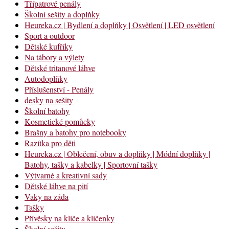
Třípatrové penály
Školní sešity a doplňky
Heureka.cz | Bydlení a doplňky | Osvětlení | LED osvětlení
Sport a outdoor
Dětské kufříky
Na tábory a výlety
Dětské tritanové láhve
Autodoplňky
Příslušenství - Penály
desky na sešity
Školní batohy
Kosmetické pomůcky
Brašny a batohy pro notebooky
Razítka pro děti
Heureka.cz | Oblečení, obuv a doplňky | Módní doplňky |
Batohy, tašky a kabelky | Sportovní tašky
Výtvarné a kreativní sady
Dětské láhve na pití
Vaky na záda
Tašky
Přívěsky na klíče a klíčenky
Školní sešity