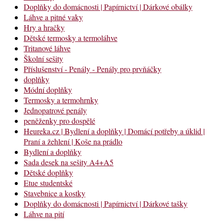
Doplňky do domácnosti | Papírnictví | Dárkové obálky
Láhve a pitné vaky
Hry a hračky
Dětské termosky a termoláhve
Tritanové láhve
Školní sešity
Příslušenství - Penály - Penály pro prvňáčky
doplňky
Módní doplňky
Termosky a termohrnky
Jednopatrové penály
peněženky pro dospělé
Heureka.cz | Bydlení a doplňky | Domácí potřeby a úklid |
Praní a žehlení | Koše na prádlo
Bydlení a doplňky
Sada desek na sešity A4+A5
Dětské doplňky
Etue studentské
Stavebnice a kostky
Doplňky do domácnosti | Papírnictví | Dárkové tašky
Láhve na pití