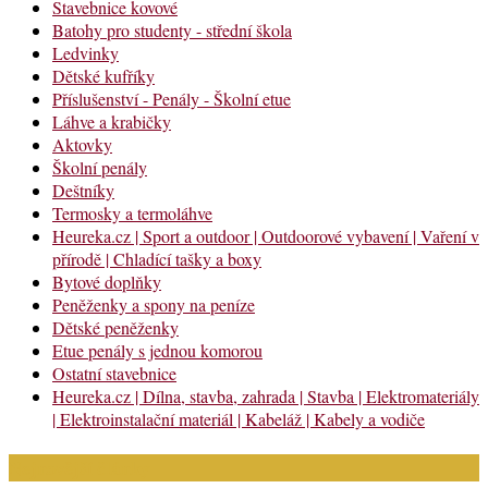
Stavebnice kovové
Batohy pro studenty - střední škola
Ledvinky
Dětské kufříky
Příslušenství - Penály - Školní etue
Láhve a krabičky
Aktovky
Školní penály
Deštníky
Termosky a termoláhve
Heureka.cz | Sport a outdoor | Outdoorové vybavení | Vaření v
přírodě | Chladící tašky a boxy
Bytové doplňky
Peněženky a spony na peníze
Dětské peněženky
Etue penály s jednou komorou
Ostatní stavebnice
Heureka.cz | Dílna, stavba, zahrada | Stavba | Elektromateriály
| Elektroinstalační materiál | Kabeláž | Kabely a vodiče
Nejnovější články