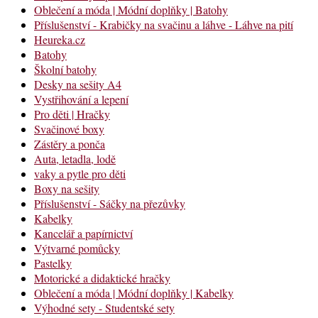
Oblečení a móda | Módní doplňky | Batohy
Příslušenství - Krabičky na svačinu a láhve - Láhve na pití
Heureka.cz
Batohy
Školní batohy
Desky na sešity A4
Vystřihování a lepení
Pro děti | Hračky
Svačinové boxy
Zástěry a ponča
Auta, letadla, lodě
vaky a pytle pro děti
Boxy na sešity
Příslušenství - Sáčky na přezůvky
Kabelky
Kancelář a papírnictví
Výtvarné pomůcky
Pastelky
Motorické a didaktické hračky
Oblečení a móda | Módní doplňky | Kabelky
Výhodné sety - Studentské sety