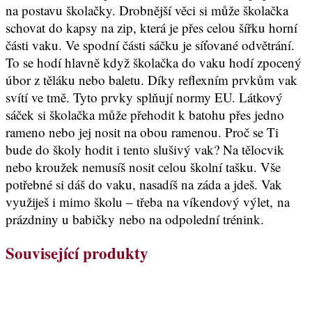
na postavu školačky. Drobnější věci si může školačka
schovat do kapsy na zip, která je přes celou šířku horní
části vaku. Ve spodní části sáčku je síťované odvětrání.
To se hodí hlavně když školačka do vaku hodí zpocený
úbor z těláku nebo baletu. Díky reflexním prvkům vak
svítí ve tmě. Tyto prvky splňují normy EU. Látkový
sáček si školačka může přehodit k batohu přes jedno
rameno nebo jej nosit na obou ramenou. Proč se Ti
bude do školy hodit i tento slušivý vak? Na tělocvik
nebo kroužek nemusíš nosit celou školní tašku. Vše
potřebné si dáš do vaku, nasadíš na záda a jdeš. Vak
využiješ i mimo školu – třeba na víkendový výlet, na
prázdniny u babičky nebo na odpolední trénink.
Související produkty