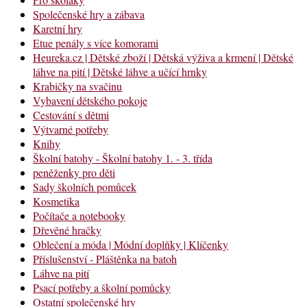
Společenské hry a zábava
Karetní hry
Etue penály s více komorami
Heureka.cz | Dětské zboží | Dětská výživa a krmení | Dětské
láhve na pití | Dětské láhve a učící hrnky
Krabičky na svačinu
Vybavení dětského pokoje
Cestování s dětmi
Výtvarné potřeby
Knihy
Školní batohy - Školní batohy 1. - 3. třída
peněženky pro děti
Sady školních pomůcek
Kosmetika
Počítače a notebooky
Dřevěné hračky
Oblečení a móda | Módní doplňky | Klíčenky
Příslušenství - Pláštěnka na batoh
Láhve na pití
Psací potřeby a školní pomůcky
Ostatní společenské hry