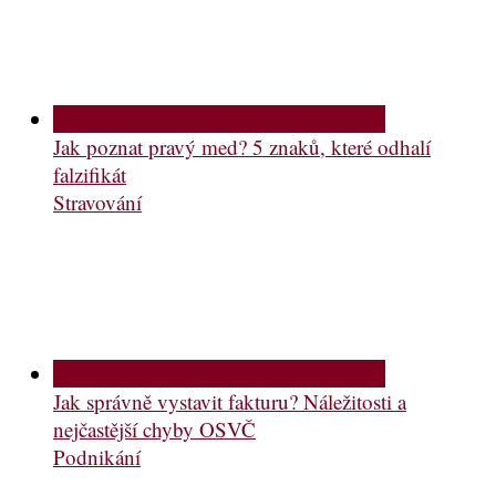
Jak poznat pravý med? 5 znaků, které odhalí
falzifikát
Stravování
Jak správně vystavit fakturu? Náležitosti a
nejčastější chyby OSVČ
Podnikání