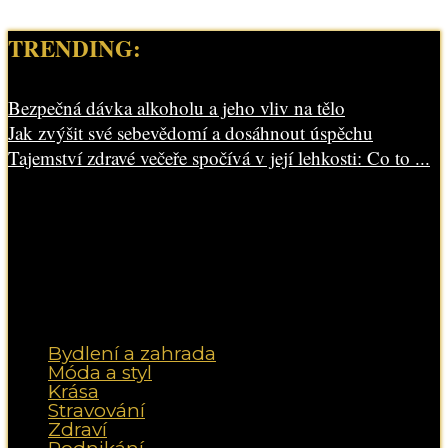
TRENDING:
Bezpečná dávka alkoholu a jeho vliv na tělo
Jak zvýšit své sebevědomí a dosáhnout úspěchu
Tajemství zdravé večeře spočívá v její lehkosti: Co to ...
Bydlení a zahrada
Móda a styl
Krása
Stravování
Zdraví