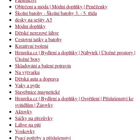
Oblečení a móda | Módní doplňky | Peněženky
Školní batohy - Školní batohy 3. - 5. třída
desky na sešity A5
Módní doplňky
Dětské nerezové láhve
Cestovní tašky a batohy
Kreativní tvoření
Heureka.cz | Bydlení a doplňky | Nábytek | Úložné prostory |
Úložné boxy
Skladování a balení potravin
Na výtvarku
Dětská auta a doprava
Vaky a pytle
Stavebnice magnetické
Heureka.cz | Bydlení a doplňky | Osvětlení | Příslušenství ke
svítidlům | Žárovky
Aktovky
Sáčky na přezůvky
Láhve na pití
Voskovky
Psací potřeby a příslušenství