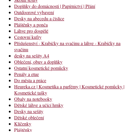
Doplňky do domácnosti | Papírnictví | Přání
Outdoorové vybavení
Desky na abecedu a číslice
Pláštěnky a ponča
Láhve pro dospělé
Cestovní kufry
Příslušenství - Krabičky na svačinu a láhve - Krabičky na
svačinu
desky na sešity A4
Oblečení, obuv a doplňky
Ostatní kosmetické pomůcky
Penály a etue
Do města a práce
Heureka.cz | Kosmetika a parfémy | Kosmetické pomůcky |
Kosmetické tašky
Obaly na notebooky
Dětské láhve a učící hrnky
Desky na sešity
Dětské oblečení
Klíčenky
Pláštěnky