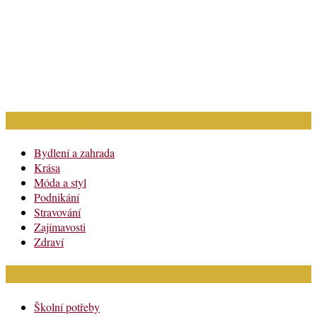
Rubriky článků
Bydlení a zahrada
Krása
Móda a styl
Podnikání
Stravování
Zajímavosti
Zdraví
Módní katalog
Školní potřeby