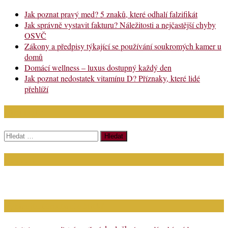
Jak poznat pravý med? 5 znaků, které odhalí falzifikát
Jak správně vystavit fakturu? Náležitosti a nejčastější chyby
OSVČ
Zákony a předpisy týkající se používání soukromých kamer u
domů
Domácí wellness – luxus dostupný každý den
Jak poznat nedostatek vitamínu D? Příznaky, které lidé
přehlíží
Chci najít:
Vyhledávání
Kontakt
Napište nám (dotazy, inzerce): info@bagit.cz
Vybírejte témata dle štítků