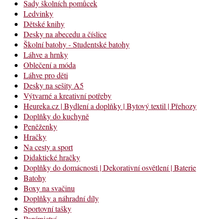
Sady školních pomůcek
Ledvinky
Dětské knihy
Desky na abecedu a číslice
Školní batohy - Studentské batohy
Láhve a hrnky
Oblečení a móda
Láhve pro děti
Desky na sešity A5
Výtvarné a kreativní potřeby
Heureka.cz | Bydlení a doplňky | Bytový textil | Přehozy
Doplňky do kuchyně
Peněženky
Hračky
Na cesty a sport
Didaktické hračky
Doplňky do domácnosti | Dekorativní osvětlení | Baterie
Batohy
Boxy na svačinu
Doplňky a náhradní díly
Sportovní tašky
Papírnictví