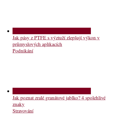
Jak pásy z PTFE s výztuží zlepšují výkon v
průmyslových aplikacích
Podnikání
Jak poznat zralé granátové jablko? 4 spolehlivé
znaky
Stravování