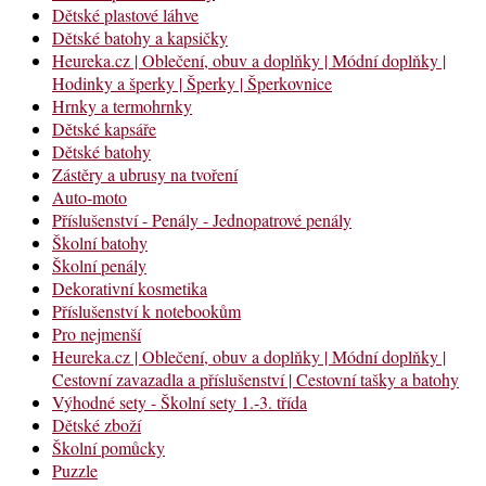
Dětské plastové láhve
Dětské batohy a kapsičky
Heureka.cz | Oblečení, obuv a doplňky | Módní doplňky |
Hodinky a šperky | Šperky | Šperkovnice
Hrnky a termohrnky
Dětské kapsáře
Dětské batohy
Zástěry a ubrusy na tvoření
Auto-moto
Příslušenství - Penály - Jednopatrové penály
Školní batohy
Školní penály
Dekorativní kosmetika
Příslušenství k notebookům
Pro nejmenší
Heureka.cz | Oblečení, obuv a doplňky | Módní doplňky |
Cestovní zavazadla a příslušenství | Cestovní tašky a batohy
Výhodné sety - Školní sety 1.-3. třída
Dětské zboží
Školní pomůcky
Puzzle