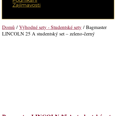
Podnikání
Zajímavosti
Vyberte možnost Stránka
Domů
/
Výhodné sety - Studentské sety
/ Bagmaster
LINCOLN 25 A studentský set – zeleno-černý