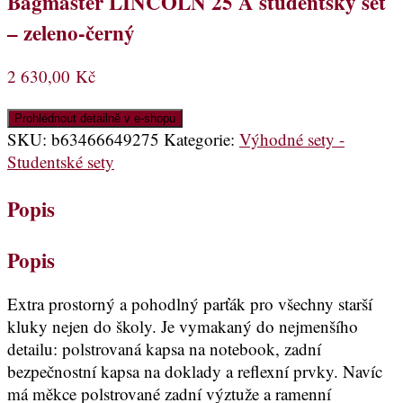
Bagmaster LINCOLN 25 A studentský set
– zeleno-černý
2 630,00
Kč
Prohlédnout detailně v e-shopu
SKU:
b63466649275
Kategorie:
Výhodné sety -
Studentské sety
Popis
Popis
Extra prostorný a pohodlný parťák pro všechny starší
kluky nejen do školy. Je vymakaný do nejmenšího
detailu: polstrovaná kapsa na notebook, zadní
bezpečnostní kapsa na doklady a reflexní prvky. Navíc
má měkce polstrované zadní výztuže a ramenní