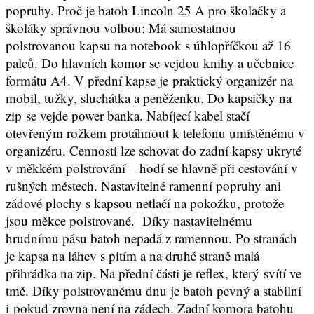
popruhy. Proč je batoh Lincoln 25 A pro školačky a
školáky správnou volbou: Má samostatnou
polstrovanou kapsu na notebook s úhlopříčkou až 16
palců. Do hlavních komor se vejdou knihy a učebnice
formátu A4. V přední kapse je praktický organizér na
mobil, tužky, sluchátka a peněženku. Do kapsičky na
zip se vejde power banka. Nabíjecí kabel stačí
otevřeným rožkem protáhnout k telefonu umístěnému v
organizéru. Cennosti lze schovat do zadní kapsy ukryté
v měkkém polstrování – hodí se hlavně při cestování v
rušných městech. Nastavitelné ramenní popruhy ani
zádové plochy s kapsou netlačí na pokožku, protože
jsou měkce polstrované. Díky nastavitelnému
hrudnímu pásu batoh nepadá z ramennou. Po stranách
je kapsa na láhev s pitím a na druhé straně malá
přihrádka na zip. Na přední části je reflex, který svítí ve
tmě. Díky polstrovanému dnu je batoh pevný a stabilní
i pokud zrovna není na zádech. Zadní komora batohu