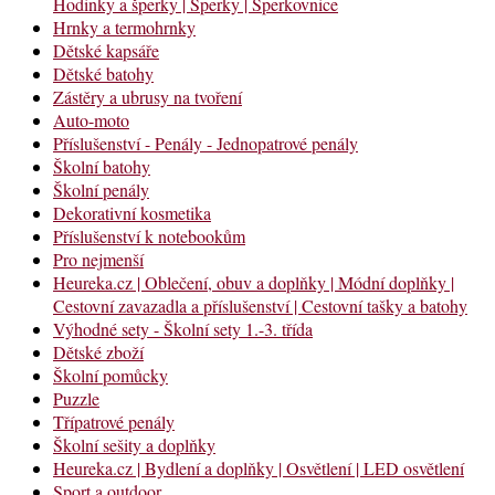
Hodinky a šperky | Šperky | Šperkovnice
Hrnky a termohrnky
Dětské kapsáře
Dětské batohy
Zástěry a ubrusy na tvoření
Auto-moto
Příslušenství - Penály - Jednopatrové penály
Školní batohy
Školní penály
Dekorativní kosmetika
Příslušenství k notebookům
Pro nejmenší
Heureka.cz | Oblečení, obuv a doplňky | Módní doplňky |
Cestovní zavazadla a příslušenství | Cestovní tašky a batohy
Výhodné sety - Školní sety 1.-3. třída
Dětské zboží
Školní pomůcky
Puzzle
Třípatrové penály
Školní sešity a doplňky
Heureka.cz | Bydlení a doplňky | Osvětlení | LED osvětlení
Sport a outdoor