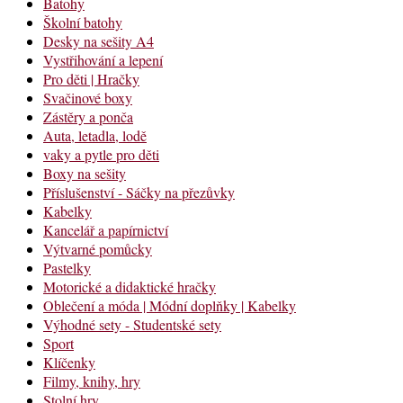
Batohy
Školní batohy
Desky na sešity A4
Vystřihování a lepení
Pro děti | Hračky
Svačinové boxy
Zástěry a ponča
Auta, letadla, lodě
vaky a pytle pro děti
Boxy na sešity
Příslušenství - Sáčky na přezůvky
Kabelky
Kancelář a papírnictví
Výtvarné pomůcky
Pastelky
Motorické a didaktické hračky
Oblečení a móda | Módní doplňky | Kabelky
Výhodné sety - Studentské sety
Sport
Klíčenky
Filmy, knihy, hry
Stolní hry