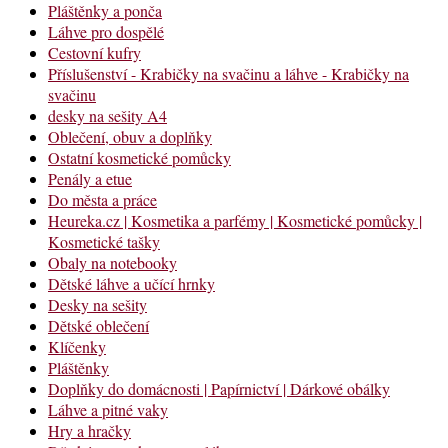
Pláštěnky a ponča
Láhve pro dospělé
Cestovní kufry
Příslušenství - Krabičky na svačinu a láhve - Krabičky na
svačinu
desky na sešity A4
Oblečení, obuv a doplňky
Ostatní kosmetické pomůcky
Penály a etue
Do města a práce
Heureka.cz | Kosmetika a parfémy | Kosmetické pomůcky |
Kosmetické tašky
Obaly na notebooky
Dětské láhve a učící hrnky
Desky na sešity
Dětské oblečení
Klíčenky
Pláštěnky
Doplňky do domácnosti | Papírnictví | Dárkové obálky
Láhve a pitné vaky
Hry a hračky