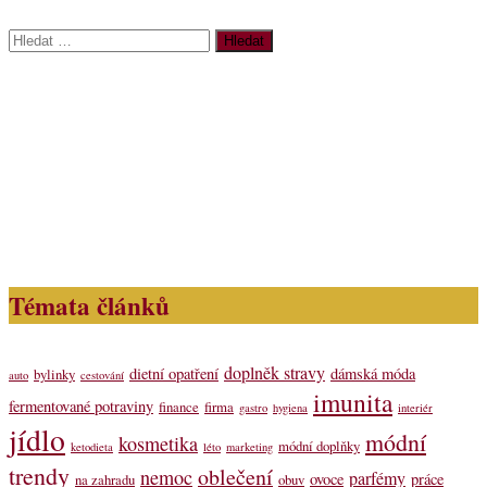
Vyhledávání
Témata článků
doplněk stravy
dietní opatření
dámská móda
bylinky
auto
cestování
imunita
fermentované potraviny
finance
firma
gastro
hygiena
interiér
jídlo
módní
kosmetika
módní doplňky
ketodieta
léto
marketing
trendy
oblečení
nemoc
parfémy
ovoce
práce
na zahradu
obuv