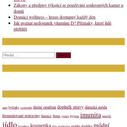
Zákony a předpisy týkající se používání soukromých kamer u
domů
Domácí wellness – luxus dostupný každý den
Jak poznat nedostatek vitamínu D? Příznaky, které lidé
přehlíží
Chci najít:
Vyhledávání
Kontakt
Napište nám (dotazy, inzerce): info@bagit.cz
Vybírejte témata dle štítků
doplněk stravy
dietní opatření
dámská móda
bylinky
auto
cestování
imunita
fermentované potraviny
finance
firma
gastro
hygiena
interiér
jídlo
módní
kosmetika
módní doplňky
ketodieta
léto
marketing