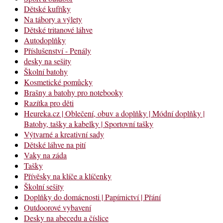
Dětské kufříky
Na tábory a výlety
Dětské tritanové láhve
Autodoplňky
Příslušenství - Penály
desky na sešity
Školní batohy
Kosmetické pomůcky
Brašny a batohy pro notebooky
Razítka pro děti
Heureka.cz | Oblečení, obuv a doplňky | Módní doplňky |
Batohy, tašky a kabelky | Sportovní tašky
Výtvarné a kreativní sady
Dětské láhve na pití
Vaky na záda
Tašky
Přívěsky na klíče a klíčenky
Školní sešity
Doplňky do domácnosti | Papírnictví | Přání
Outdoorové vybavení
Desky na abecedu a číslice