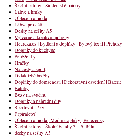
Školní batohy - Studentské batohy
Láhve a hrnky
Oblečení a móda
Láhve pro děti
Desky na sešity A5
Výtvarné a kreativní potřeby
Heureka.cz | Bydlení a doplňky | Bytový textil | Přehozy
Doplňky do kuchyně
Peněženky
Hračky
Na cesty a sport
Didaktické hračky
Doplňky do domácnosti | Dekorativní osvětlení | Baterie
Batohy
Boxy na svačinu
Doplňky a náhradní díly
Sportovní tašky
Papírnictví
Oblečení a móda | Módní doplňky | Peněženky
Školní batohy - Školní batohy 3. - 5. třída
desky na sešity A5