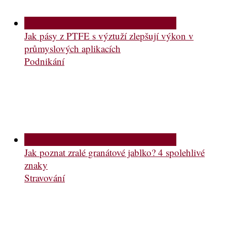
Jak pásy z PTFE s výztuží zlepšují výkon v
průmyslových aplikacích
Podnikání
Jak poznat zralé granátové jablko? 4 spolehlivé
znaky
Stravování