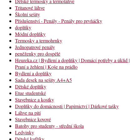
Dětské termosky a termoláhve
Tritanové láhve
Školní sešity
Příslušenství - Penály - Penály pro prvňáčky
doplňky
Módní doplňky
Termosky a termohrnky
Jednopatrové penály
peněženky pro dospělé
Heureka.cz | Bydlení a doplňky | Domácí potřeby a úklid |
Praní a žehlení | Koše na prádlo
Bydlení a doplňky
Sada desek na sešity A4+A5
Dětské doplňky
Etue studentské
Stavebnice a kostky
Doplňky do domácnosti | Papírnictví | Dárkové tašky
Láhve na pití
Stavebnice kovové
Batohy pro studenty - střední škola
Ledvinky
Dětské kufříky