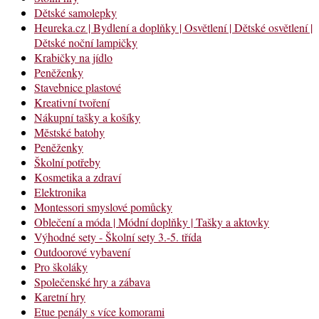
Dětské samolepky
Heureka.cz | Bydlení a doplňky | Osvětlení | Dětské osvětlení |
Dětské noční lampičky
Krabičky na jídlo
Peněženky
Stavebnice plastové
Kreativní tvoření
Nákupní tašky a košíky
Městské batohy
Peněženky
Školní potřeby
Kosmetika a zdraví
Elektronika
Montessori smyslové pomůcky
Oblečení a móda | Módní doplňky | Tašky a aktovky
Výhodné sety - Školní sety 3.-5. třída
Outdoorové vybavení
Pro školáky
Společenské hry a zábava
Karetní hry
Etue penály s více komorami