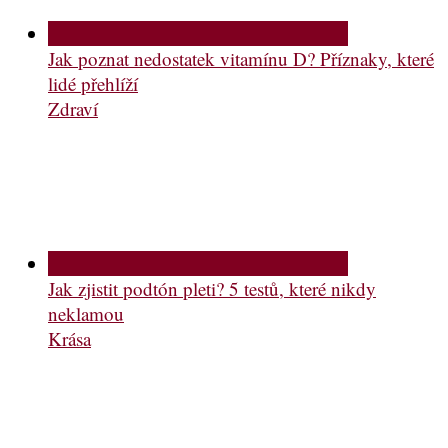
Jak poznat nedostatek vitamínu D? Příznaky, které
lidé přehlíží
Zdraví
Jak zjistit podtón pleti? 5 testů, které nikdy
neklamou
Krása