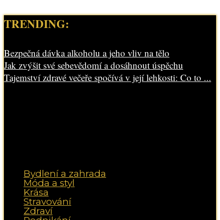
TRENDING:
Bezpečná dávka alkoholu a jeho vliv na tělo
Jak zvýšit své sebevědomí a dosáhnout úspěchu
Tajemství zdravé večeře spočívá v její lehkosti: Co to ...
Bydlení a zahrada
Móda a styl
Krása
Stravování
Zdraví