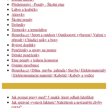
Příslušenství - Penály - Školní etue
Láhve a krabičky
Aktovky
Školní penály
Deštníky
Termosky a termoláhve
Heureka.cz | Sport a outdoor | Outdoorové vybavení | Vaření v
přírodě | Chladící tašky a boxy
Bytové doplňky
Peněženky a spony na peníze
Dětské peněženky
Etue penály s jednou komorou
Ostatní stavebnice
Heureka.cz | Dílna, stavba, zahrada | Stavba | Elektromateriály
| Elektroinstalační materiál | Kabeláž | Kabely a vodiče
Nejnovější články
Jak poznat pravý med? 5 znaků, které odhalí falzifikát
Jak správně vystavit fakturu? Náležitosti a nejčastější chyby
OSVČ