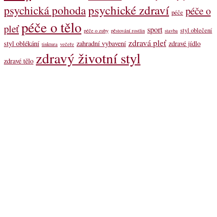
psychické zdraví
psychická pohoda
péče o
péče
péče o tělo
pleť
sport
styl oblečení
péče o zuby
pěstování rostlin
stavba
zdravá pleť
styl oblékání
zahradní vybavení
zdravé jídlo
tinktura
večeře
zdravý životní styl
zdravé tělo