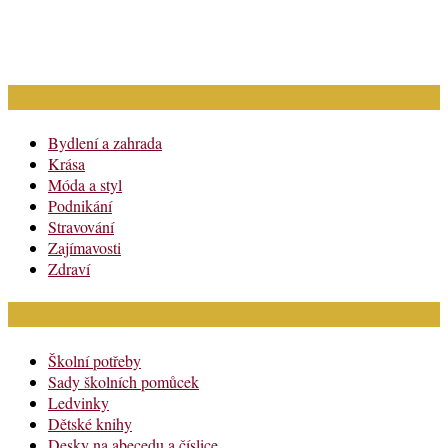
Rubriky článků
Bydlení a zahrada
Krása
Móda a styl
Podnikání
Stravování
Zajímavosti
Zdraví
Módní katalog
Školní potřeby
Sady školních pomůcek
Ledvinky
Dětské knihy
Desky na abecedu a číslice