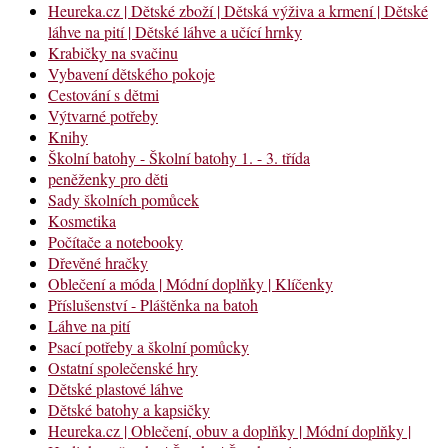
Heureka.cz | Dětské zboží | Dětská výživa a krmení | Dětské
láhve na pití | Dětské láhve a učící hrnky
Krabičky na svačinu
Vybavení dětského pokoje
Cestování s dětmi
Výtvarné potřeby
Knihy
Školní batohy - Školní batohy 1. - 3. třída
peněženky pro děti
Sady školních pomůcek
Kosmetika
Počítače a notebooky
Dřevěné hračky
Oblečení a móda | Módní doplňky | Klíčenky
Příslušenství - Pláštěnka na batoh
Láhve na pití
Psací potřeby a školní pomůcky
Ostatní společenské hry
Dětské plastové láhve
Dětské batohy a kapsičky
Heureka.cz | Oblečení, obuv a doplňky | Módní doplňky |