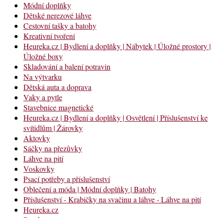
Módní doplňky
Dětské nerezové láhve
Cestovní tašky a batohy
Kreativní tvoření
Heureka.cz | Bydlení a doplňky | Nábytek | Úložné prostory |
Úložné boxy
Skladování a balení potravin
Na výtvarku
Dětská auta a doprava
Vaky a pytle
Stavebnice magnetické
Heureka.cz | Bydlení a doplňky | Osvětlení | Příslušenství ke
svítidlům | Žárovky
Aktovky
Sáčky na přezůvky
Láhve na pití
Voskovky
Psací potřeby a příslušenství
Oblečení a móda | Módní doplňky | Batohy
Příslušenství - Krabičky na svačinu a láhve - Láhve na pití
Heureka.cz