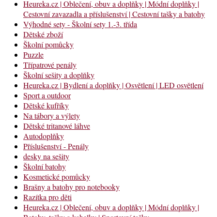
Heureka.cz | Oblečení, obuv a doplňky | Módní doplňky |
Cestovní zavazadla a příslušenství | Cestovní tašky a batohy
Výhodné sety - Školní sety 1.-3. třída
Dětské zboží
Školní pomůcky
Puzzle
Třípatrové penály
Školní sešity a doplňky
Heureka.cz | Bydlení a doplňky | Osvětlení | LED osvětlení
Sport a outdoor
Dětské kufříky
Na tábory a výlety
Dětské tritanové láhve
Autodoplňky
Příslušenství - Penály
desky na sešity
Školní batohy
Kosmetické pomůcky
Brašny a batohy pro notebooky
Razítka pro děti
Heureka.cz | Oblečení, obuv a doplňky | Módní doplňky |