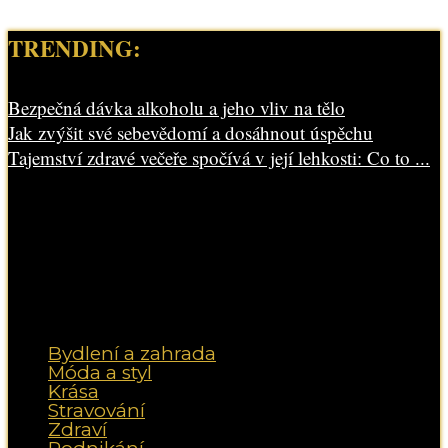
TRENDING:
Bezpečná dávka alkoholu a jeho vliv na tělo
Jak zvýšit své sebevědomí a dosáhnout úspěchu
Tajemství zdravé večeře spočívá v její lehkosti: Co to ...
Bydlení a zahrada
Móda a styl
Krása
Stravování
Zdraví