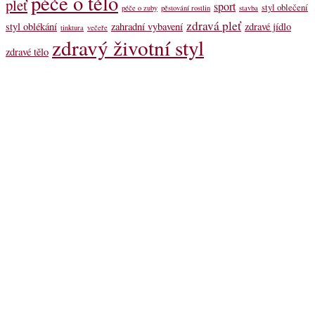
péče o tělo
pleť
sport
styl oblečení
péče o zuby
pěstování rostlin
stavba
zdravá pleť
styl oblékání
zahradní vybavení
zdravé jídlo
tinktura
večeře
zdravý životní styl
zdravé tělo