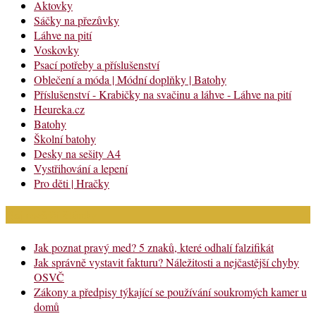
Aktovky
Sáčky na přezůvky
Láhve na pití
Voskovky
Psací potřeby a příslušenství
Oblečení a móda | Módní doplňky | Batohy
Příslušenství - Krabičky na svačinu a láhve - Láhve na pití
Heureka.cz
Batohy
Školní batohy
Desky na sešity A4
Vystřihování a lepení
Pro děti | Hračky
Nejnovější články
Jak poznat pravý med? 5 znaků, které odhalí falzifikát
Jak správně vystavit fakturu? Náležitosti a nejčastější chyby
OSVČ
Zákony a předpisy týkající se používání soukromých kamer u
domů