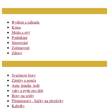
Rubriky článků
Bydlení a zahrada
Krása
Móda a styl
Podnikání
Stravování
Zajímavosti
Zdraví
Módní katalog
Svačinové boxy
Zástěry a ponča
Auta, letadla, lodě
vaky a pytle pro děti
Boxy na sešity
Příslušenství - Sáčky na přezůvky
Kabelky