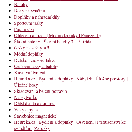
Batohy
Boxy na svačinu
Doplňky a náhradní díly
Sportovní tašky
Papírnictví
Oblečení a móda | Módní doplňky | Peněženky
Školní batohy - Školní batohy 3. - 5. třída
desky na sešity A5
Módní doplňky
Dětské nerezové láhve
Cestovní tašky a batohy
Kreativní tvoření
Heureka.cz | Bydlení a doplňky | Nábytek | Úložné prostory |
Úložné boxy
Skladování a balení potravin
Na výtvarku
Dětská auta a doprava
Vaky a pytle
Stavebnice magnetické
Heureka.cz | Bydlení a doplňky | Osvětlení | Příslušenství ke
svítidlům | Žárovky