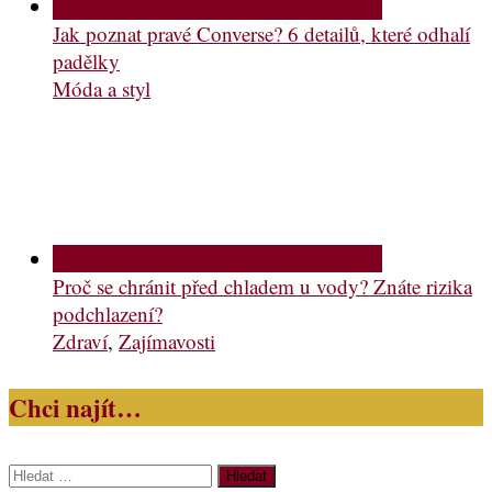
Jak poznat pravé Converse? 6 detailů, které odhalí
padělky
Móda a styl
Proč se chránit před chladem u vody? Znáte rizika
podchlazení?
Zdraví
,
Zajímavosti
Chci najít…
Vyhledávání