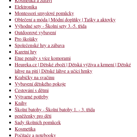
Kosmetika a zdraví
Elektronika
Montessori smyslové pomůcky
Oblečení a móda | Módní doplňky | Tašky a aktovky
Výhodné sety - Školní sety 3.-5. třída
Outdoorové vybavení
Pro školáky
Společenské hry a zábava
Karetní hry
Etue penály s více komorami
Heureka.cz | Dětské zboží | Dětská výživa a krmení | Dětské
láhve na pití | Dětské láhve a učící hrnky
Krabičky na svačinu
Vybavení dětského pokoje
Cestování s dětmi
Výtvarné potřeby
Knihy
Školní batohy - Školní batohy 1. - 3. třída
peněženky pro děti
Sady školních pomůcek
Kosmetika
Počítače a notebooky