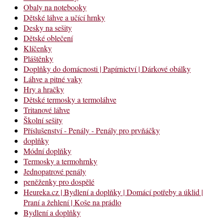
Obaly na notebooky
Dětské láhve a učící hrnky
Desky na sešity
Dětské oblečení
Klíčenky
Pláštěnky
Doplňky do domácnosti | Papírnictví | Dárkové obálky
Láhve a pitné vaky
Hry a hračky
Dětské termosky a termoláhve
Tritanové láhve
Školní sešity
Příslušenství - Penály - Penály pro prvňáčky
doplňky
Módní doplňky
Termosky a termohrnky
Jednopatrové penály
peněženky pro dospělé
Heureka.cz | Bydlení a doplňky | Domácí potřeby a úklid |
Praní a žehlení | Koše na prádlo
Bydlení a doplňky