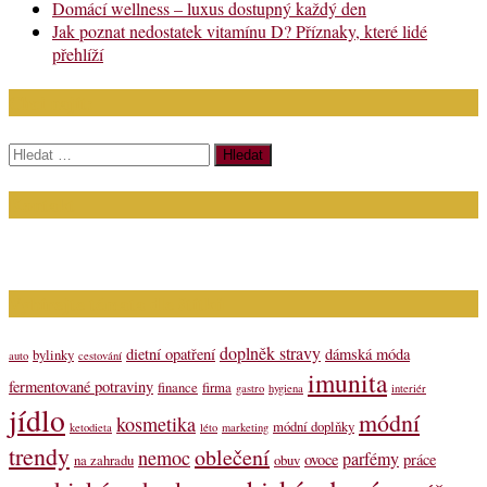
Domácí wellness – luxus dostupný každý den
Jak poznat nedostatek vitamínu D? Příznaky, které lidé
přehlíží
Chci najít:
Vyhledávání
Kontakt
Napište nám (dotazy, inzerce): info@bagit.cz
Vybírejte témata dle štítků
doplněk stravy
dietní opatření
dámská móda
bylinky
auto
cestování
imunita
fermentované potraviny
finance
firma
gastro
hygiena
interiér
jídlo
módní
kosmetika
módní doplňky
ketodieta
léto
marketing
trendy
oblečení
nemoc
parfémy
ovoce
práce
na zahradu
obuv