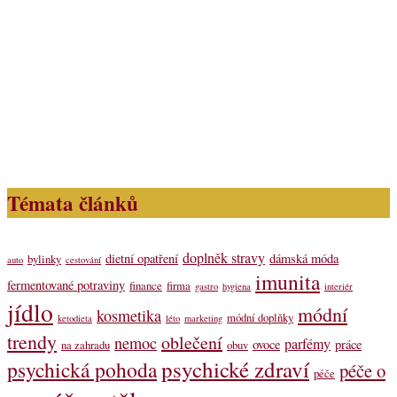
Témata článků
doplněk stravy
dietní opatření
dámská móda
bylinky
auto
cestování
imunita
fermentované potraviny
finance
firma
gastro
hygiena
interiér
jídlo
módní
kosmetika
módní doplňky
ketodieta
léto
marketing
trendy
oblečení
nemoc
parfémy
ovoce
práce
na zahradu
obuv
psychické zdraví
psychická pohoda
péče o
péče