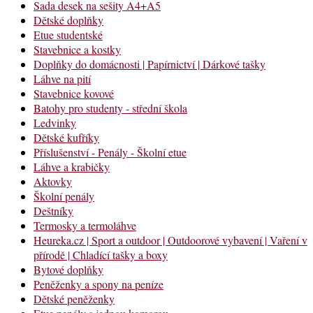
Sada desek na sešity A4+A5
Dětské doplňky
Etue studentské
Stavebnice a kostky
Doplňky do domácnosti | Papírnictví | Dárkové tašky
Láhve na pití
Stavebnice kovové
Batohy pro studenty - střední škola
Ledvinky
Dětské kufříky
Příslušenství - Penály - Školní etue
Láhve a krabičky
Aktovky
Školní penály
Deštníky
Termosky a termoláhve
Heureka.cz | Sport a outdoor | Outdoorové vybavení | Vaření v
přírodě | Chladící tašky a boxy
Bytové doplňky
Peněženky a spony na peníze
Dětské peněženky