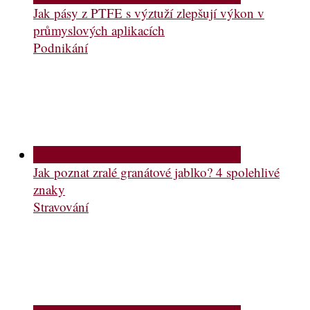
Jak pásy z PTFE s výztuží zlepšují výkon v
průmyslových aplikacích
Podnikání
Jak poznat zralé granátové jablko? 4 spolehlivé
znaky
Stravování