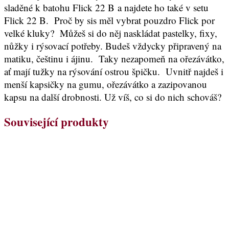
sladěné k batohu Flick 22 B a najdete ho také v setu
Flick 22 B. Proč by sis měl vybrat pouzdro Flick por
velké kluky? Můžeš si do něj naskládat pastelky, fixy,
nůžky i rýsovací potřeby. Budeš vždycky připravený na
matiku, češtinu i ájinu. Taky nezapomeň na ořezávátko,
ať mají tužky na rýsování ostrou špičku. Uvnitř najdeš i
menší kapsičky na gumu, ořezávátko a zazipovanou
kapsu na další drobnosti. Už víš, co si do nich schováš?
Související produkty