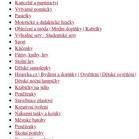
Kancelář a papírnictví
Výtvarné pomůcky
Pastelky
Motorické a didaktické hračky
Oblečení a móda | Módní doplňky | Kabelky
Výhodné sety - Studentské sety
Sport
Klíčenky
Filmy, knihy, hry
Stolní hry
Dětské samolepky
Heureka.cz | Bydlení a doplňky | Osvětlení | Dětské osvětlení |
Dětské noční lampičky
Krabičky na jídlo
Peněženky
Stavebnice plastové
Kreativní tvoření
Nákupní tašky a košíky
Městské batohy
Peněženky
Školní potřeby