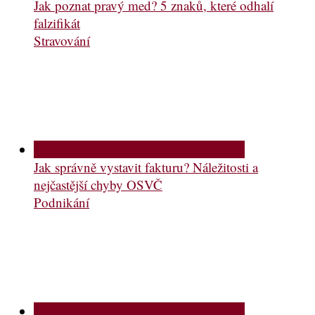
Jak poznat pravý med? 5 znaků, které odhalí
falzifikát
Stravování
Jak správně vystavit fakturu? Náležitosti a
nejčastější chyby OSVČ
Podnikání