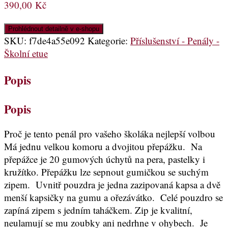
390,00
Kč
Prohlédnout detailně v e-shopu
SKU:
f7de4a55e092
Kategorie:
Příslušenství - Penály -
Školní etue
Popis
Popis
Proč je tento penál pro vašeho školáka nejlepší volbou
Má jednu velkou komoru a dvojitou přepážku. Na
přepážce je 20 gumových úchytů na pera, pastelky i
kružítko. Přepážku lze sepnout gumičkou se suchým
zipem. Uvnitř pouzdra je jedna zazipovaná kapsa a dvě
menší kapsičky na gumu a ořezávátko. Celé pouzdro se
zapíná zipem s jedním taháčkem. Zip je kvalitní,
neulamují se mu zoubky ani nedrhne v ohybech. Je