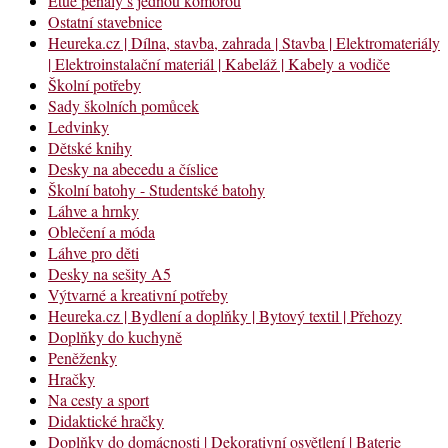
Etue penály s jednou komorou
Ostatní stavebnice
Heureka.cz | Dílna, stavba, zahrada | Stavba | Elektromateriály
| Elektroinstalační materiál | Kabeláž | Kabely a vodiče
Školní potřeby
Sady školních pomůcek
Ledvinky
Dětské knihy
Desky na abecedu a číslice
Školní batohy - Studentské batohy
Láhve a hrnky
Oblečení a móda
Láhve pro děti
Desky na sešity A5
Výtvarné a kreativní potřeby
Heureka.cz | Bydlení a doplňky | Bytový textil | Přehozy
Doplňky do kuchyně
Peněženky
Hračky
Na cesty a sport
Didaktické hračky
Doplňky do domácnosti | Dekorativní osvětlení | Baterie