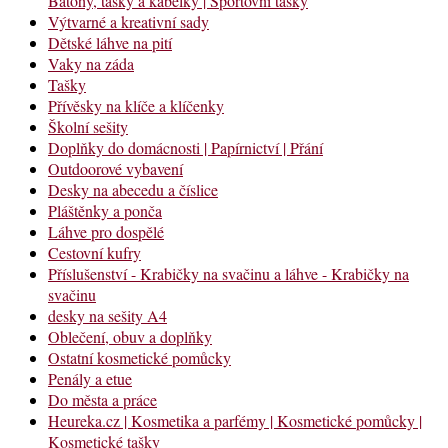
Batohy, tašky a kabelky | Sportovní tašky
Výtvarné a kreativní sady
Dětské láhve na pití
Vaky na záda
Tašky
Přívěsky na klíče a klíčenky
Školní sešity
Doplňky do domácnosti | Papírnictví | Přání
Outdoorové vybavení
Desky na abecedu a číslice
Pláštěnky a ponča
Láhve pro dospělé
Cestovní kufry
Příslušenství - Krabičky na svačinu a láhve - Krabičky na
svačinu
desky na sešity A4
Oblečení, obuv a doplňky
Ostatní kosmetické pomůcky
Penály a etue
Do města a práce
Heureka.cz | Kosmetika a parfémy | Kosmetické pomůcky |
Kosmetické tašky