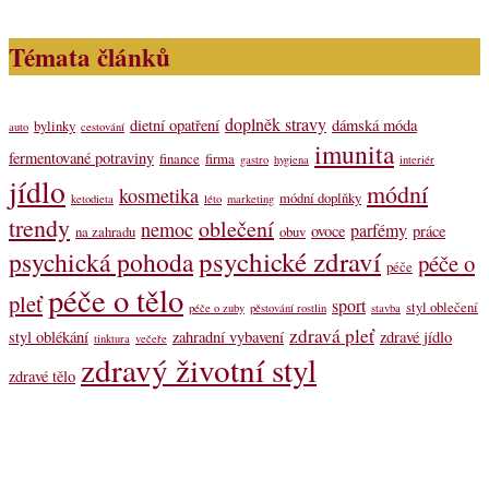
Témata článků
doplněk stravy
dietní opatření
dámská móda
bylinky
auto
cestování
imunita
fermentované potraviny
finance
firma
gastro
hygiena
interiér
jídlo
módní
kosmetika
módní doplňky
ketodieta
léto
marketing
trendy
oblečení
nemoc
parfémy
ovoce
práce
na zahradu
obuv
psychické zdraví
psychická pohoda
péče o
péče
péče o tělo
pleť
sport
styl oblečení
péče o zuby
pěstování rostlin
stavba
zdravá pleť
styl oblékání
zahradní vybavení
zdravé jídlo
tinktura
večeře
zdravý životní styl
zdravé tělo