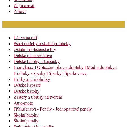
Zajímavosti
Zdraví
Módní katalog
Láhve na pití
Psací potřeby a školní pomůcky
Ostatní společenské hry
Dětské plastové láhve
Dětské batohy a kapsičky
Heureka.cz | Oblečení, obuv a doplňky | Módní doplňky |
Hodinky a šperky | Šperky | Šperkovnice
Hrnky a termohrnky
Dětské kapsáře
Dětské batohy
Zástěry a ubrusy na tvoření
Auto-moto
Příslušenství - Penály - Jednopatrové penály
Školní batohy
Školní penály
Dekorativní kosmetika