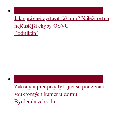
Jak správně vystavit fakturu? Náležitosti a
nejčastější chyby OSVČ
Podnikání
Zákony a předpisy týkající se používání
soukromých kamer u domů
Bydlení a zahrada