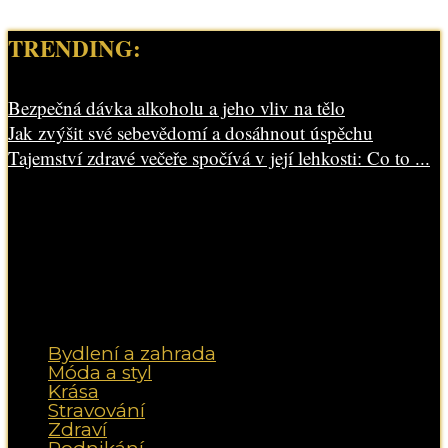
TRENDING:
Bezpečná dávka alkoholu a jeho vliv na tělo
Jak zvýšit své sebevědomí a dosáhnout úspěchu
Tajemství zdravé večeře spočívá v její lehkosti: Co to ...
Bydlení a zahrada
Móda a styl
Krása
Stravování
Zdraví