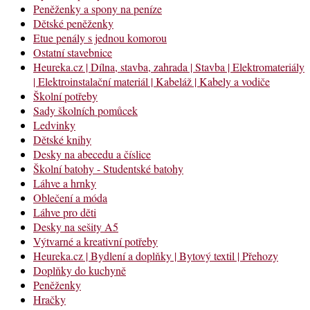
Peněženky a spony na peníze
Dětské peněženky
Etue penály s jednou komorou
Ostatní stavebnice
Heureka.cz | Dílna, stavba, zahrada | Stavba | Elektromateriály
| Elektroinstalační materiál | Kabeláž | Kabely a vodiče
Školní potřeby
Sady školních pomůcek
Ledvinky
Dětské knihy
Desky na abecedu a číslice
Školní batohy - Studentské batohy
Láhve a hrnky
Oblečení a móda
Láhve pro děti
Desky na sešity A5
Výtvarné a kreativní potřeby
Heureka.cz | Bydlení a doplňky | Bytový textil | Přehozy
Doplňky do kuchyně
Peněženky
Hračky