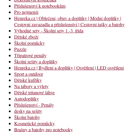
Příslušenství k notebookům
Pro nejmenší
Heureka.cz | Oblečení, obuv a doplňky | Módní doplňky |
Cestovní zavazadla a příslušenství | Cestovní tašky a batohy
Výhodné sety - Školní sety 1.-3. třída
Dětské zboží
Školní pomůcky
Puzzle
Třípatrové penály
Školní sešity a doplňky
Heureka.cz | Bydlení a doplňky | Osvětlení | LED osvětlení
Sport a outdoor
Dětské kufříky
Na tábory a výlety
Dětské tritanové láhve
Autodoplňky
Příslušenství - Penály
desky na sešity
Školní batohy
Kosmetické pomůcky
Brašny a batohy pro notebooky