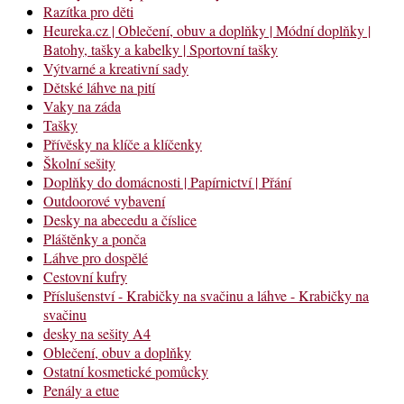
Razítka pro děti
Heureka.cz | Oblečení, obuv a doplňky | Módní doplňky |
Batohy, tašky a kabelky | Sportovní tašky
Výtvarné a kreativní sady
Dětské láhve na pití
Vaky na záda
Tašky
Přívěsky na klíče a klíčenky
Školní sešity
Doplňky do domácnosti | Papírnictví | Přání
Outdoorové vybavení
Desky na abecedu a číslice
Pláštěnky a ponča
Láhve pro dospělé
Cestovní kufry
Příslušenství - Krabičky na svačinu a láhve - Krabičky na
svačinu
desky na sešity A4
Oblečení, obuv a doplňky
Ostatní kosmetické pomůcky
Penály a etue