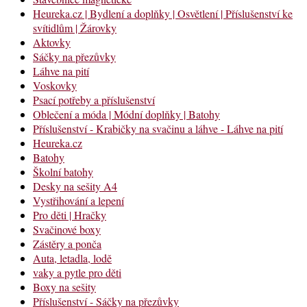
Heureka.cz | Bydlení a doplňky | Osvětlení | Příslušenství ke
svítidlům | Žárovky
Aktovky
Sáčky na přezůvky
Láhve na pití
Voskovky
Psací potřeby a příslušenství
Oblečení a móda | Módní doplňky | Batohy
Příslušenství - Krabičky na svačinu a láhve - Láhve na pití
Heureka.cz
Batohy
Školní batohy
Desky na sešity A4
Vystřihování a lepení
Pro děti | Hračky
Svačinové boxy
Zástěry a ponča
Auta, letadla, lodě
vaky a pytle pro děti
Boxy na sešity
Příslušenství - Sáčky na přezůvky