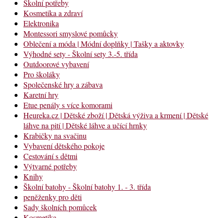
Školní potřeby
Kosmetika a zdraví
Elektronika
Montessori smyslové pomůcky
Oblečení a móda | Módní doplňky | Tašky a aktovky
Výhodné sety - Školní sety 3.-5. třída
Outdoorové vybavení
Pro školáky
Společenské hry a zábava
Karetní hry
Etue penály s více komorami
Heureka.cz | Dětské zboží | Dětská výživa a krmení | Dětské
láhve na pití | Dětské láhve a učící hrnky
Krabičky na svačinu
Vybavení dětského pokoje
Cestování s dětmi
Výtvarné potřeby
Knihy
Školní batohy - Školní batohy 1. - 3. třída
peněženky pro děti
Sady školních pomůcek
Kosmetika