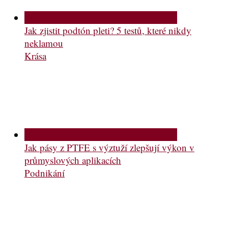
Jak zjistit podtón pleti? 5 testů, které nikdy
neklamou
Krása
Jak pásy z PTFE s výztuží zlepšují výkon v
průmyslových aplikacích
Podnikání