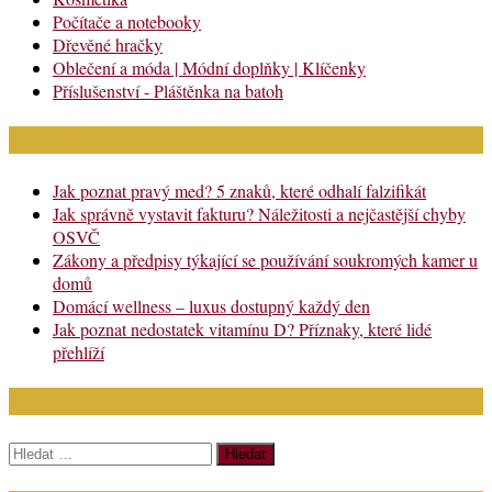
Počítače a notebooky
Dřevěné hračky
Oblečení a móda | Módní doplňky | Klíčenky
Příslušenství - Pláštěnka na batoh
Nejnovější články
Jak poznat pravý med? 5 znaků, které odhalí falzifikát
Jak správně vystavit fakturu? Náležitosti a nejčastější chyby
OSVČ
Zákony a předpisy týkající se používání soukromých kamer u
domů
Domácí wellness – luxus dostupný každý den
Jak poznat nedostatek vitamínu D? Příznaky, které lidé
přehlíží
Chci najít:
Vyhledávání