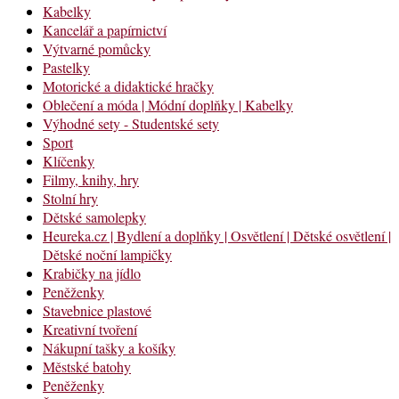
Kabelky
Kancelář a papírnictví
Výtvarné pomůcky
Pastelky
Motorické a didaktické hračky
Oblečení a móda | Módní doplňky | Kabelky
Výhodné sety - Studentské sety
Sport
Klíčenky
Filmy, knihy, hry
Stolní hry
Dětské samolepky
Heureka.cz | Bydlení a doplňky | Osvětlení | Dětské osvětlení |
Dětské noční lampičky
Krabičky na jídlo
Peněženky
Stavebnice plastové
Kreativní tvoření
Nákupní tašky a košíky
Městské batohy
Peněženky