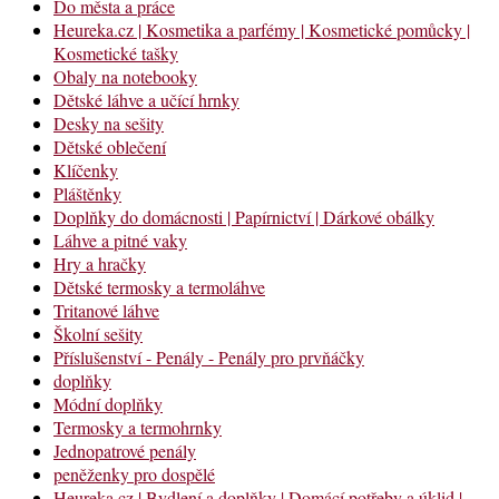
Do města a práce
Heureka.cz | Kosmetika a parfémy | Kosmetické pomůcky |
Kosmetické tašky
Obaly na notebooky
Dětské láhve a učící hrnky
Desky na sešity
Dětské oblečení
Klíčenky
Pláštěnky
Doplňky do domácnosti | Papírnictví | Dárkové obálky
Láhve a pitné vaky
Hry a hračky
Dětské termosky a termoláhve
Tritanové láhve
Školní sešity
Příslušenství - Penály - Penály pro prvňáčky
doplňky
Módní doplňky
Termosky a termohrnky
Jednopatrové penály
peněženky pro dospělé
Heureka.cz | Bydlení a doplňky | Domácí potřeby a úklid |