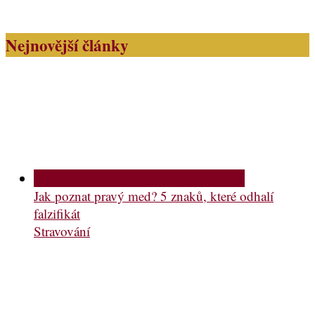
Nejnovější články
Jak poznat pravý med? 5 znaků, které odhalí
falzifikát
Stravování