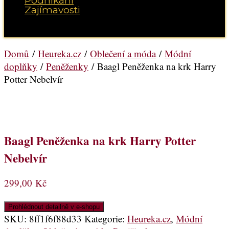
Podnikání
Zajímavosti
Vyberte možnost Stránka
Domů
/
Heureka.cz
/
Oblečení a móda
/
Módní
doplňky
/
Peněženky
/ Baagl Peněženka na krk Harry
Potter Nebelvír
Baagl Peněženka na krk Harry Potter
Nebelvír
299,00
Kč
Prohlédnout detailně v e-shopu
SKU:
8ff1f6f88d33
Kategorie:
Heureka.cz
,
Módní