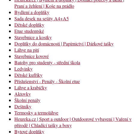
Praní a žehlení | Koše na prádlo
Bydlení a doplňky
Sada desek na sešity A4+A5
Dětské doplňky
Etue studentské
Stavebnice a kostky
Doplňky do domácnosti | Papírnictví | Dárkové tašky
Láhve na pití
Stavebnice kovové
Batohy pro studenty - střední škola
Ledvinky
Dětské kufříky
Příslušenství - Penály - Školní etue
Láhve a krabičky
Aktovky
Školní penály
Deštníky
Termosky a termoláhve
Heureka.cz | Sport a outdoor | Outdoorové vybavení | Vaření v
přírodě | Chladící tašky a boxy
Bytové doplňky