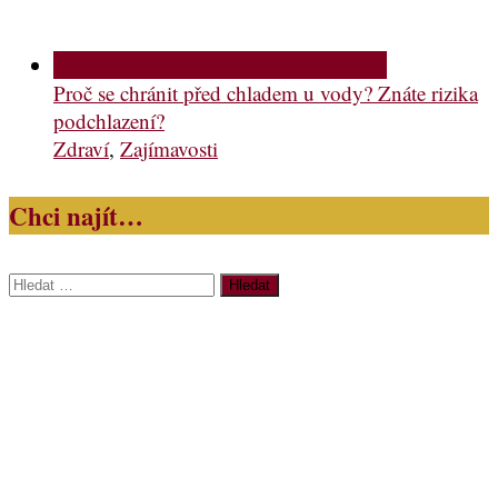
Proč se chránit před chladem u vody? Znáte rizika
podchlazení?
Zdraví
,
Zajímavosti
Chci najít…
Vyhledávání