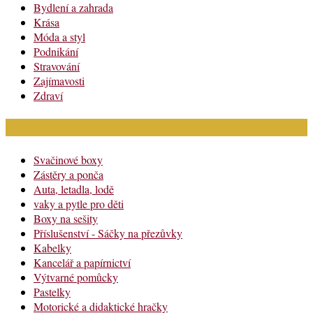
Bydlení a zahrada
Krása
Móda a styl
Podnikání
Stravování
Zajímavosti
Zdraví
Módní katalog
Svačinové boxy
Zástěry a ponča
Auta, letadla, lodě
vaky a pytle pro děti
Boxy na sešity
Příslušenství - Sáčky na přezůvky
Kabelky
Kancelář a papírnictví
Výtvarné pomůcky
Pastelky
Motorické a didaktické hračky