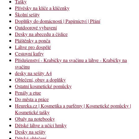
Tašky
Přívěsky na klíče a klíčenky
Školní sešity
Doplňky do domácnosti | Papírnictví | Přání
Outdoorové vybavení
Desky na abecedu a číslice
Pláštěnky a ponča
Láhve pro dospělé
Cestovní kufry
Příslušenství - Krabičky na svačinu a láhve - Krabičky na
svačinu
desky na sešity A4
Oblečení, obuv a doplňky
Ostatní kosmetické pomůcky
Penály a etue
Do města a práce
Heureka.cz | Kosmetika a parfémy | Kosmetické pomůcky |
Kosmetické tašky
Obaly na notebooky
Dětské láhve a učící hrnky
Desky na sešity
Dětské oblečení