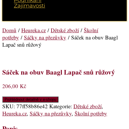
Podnikání
Zajímavosti
Vyberte možnost Stránka
Domů
/
Heureka.cz
/
Dětské zboží
/
Školní
potřeby
/
Sáčky na přezůvky
/ Sáček na obuv Baagl
Lapač snů růžový
Sáček na obuv Baagl Lapač snů růžový
206,00
Kč
Prohlédnout detailně v e-shopu
SKU:
77ff58b86e42
Kategorie:
Dětské zboží
,
Heureka.cz
,
Sáčky na přezůvky
,
Školní potřeby
Popis