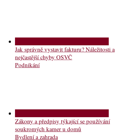
Jak správně vystavit fakturu? Náležitosti a
nejčastější chyby OSVČ
Podnikání
Zákony a předpisy týkající se používání
soukromých kamer u domů
Bydlení a zahrada