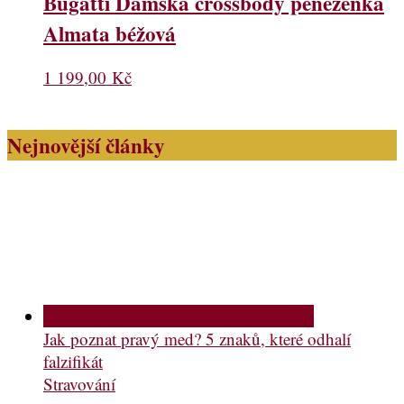
Bugatti Dámská crossbody peněženka
Almata béžová
1 199,00
Kč
Nejnovější články
Jak poznat pravý med? 5 znaků, které odhalí
falzifikát
Stravování