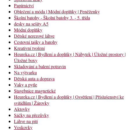
Papírnictví
Oblečení a móda | Módní doplňky | Peněženky
Školní batohy - Školní batohy 3. - 5. třída
desky na sešity A5
Módní doplňky
Dětské nerezové láhve
Cestovní tašky a batohy
Kreativní tvoření
Heureka.cz | Bydlení a doplňky | Nábytek | Úložné prostory |
Úložné boxy
Skladování a balení potravin
Na výtvarku
Dětská auta a doprava
Vaky a pytle
Stavebnice magnetické
Heureka.cz | Bydlení a doplňky | Osvětlení | Příslušenství ke
svítidlům | Žárovky
Aktovky
Sáčky na přezůvky
Láhve na pití
Voskovky