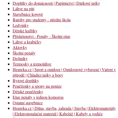
Doplňky do domácnosti | Papírnictví | Dárkové tašky
Láhve na pití
Stavebnice kovové
Batohy pro studenty - střední škola
Ledvinky
Dětské kufříky
Příslušenství - Penály - Školní etue
Láhve a krabičky
Aktovky
Školní penály
Deštníky
Termosky a termoláhve
Heureka.cz | Sport a outdoor | Outdoorové vybavení | Vaření v
přírodě | Chladící tašky a boxy
Bytové doplňky
Peněženky a spony na peníze
Dětské peněženky
Etue penály s jednou komorou
Ostatní stavebnice
Heureka.cz | Dílna, stavba, zahrada | Stavba | Elektromateriály
| Elektroinstalační materiál | Kabeláž | Kabely a vodiče