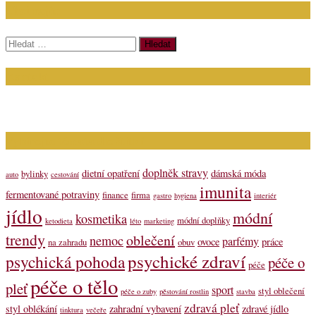
Chci najít:
Vyhledávání
Kontakt
Napište nám (dotazy, inzerce): info@bagit.cz
Vybírejte témata dle štítků
doplněk stravy
dietní opatření
dámská móda
bylinky
auto
cestování
imunita
fermentované potraviny
finance
firma
gastro
hygiena
interiér
jídlo
módní
kosmetika
módní doplňky
ketodieta
léto
marketing
trendy
oblečení
nemoc
parfémy
ovoce
práce
na zahradu
obuv
psychické zdraví
psychická pohoda
péče o
péče
péče o tělo
pleť
sport
styl oblečení
péče o zuby
pěstování rostlin
stavba
zdravá pleť
styl oblékání
zahradní vybavení
zdravé jídlo
tinktura
večeře