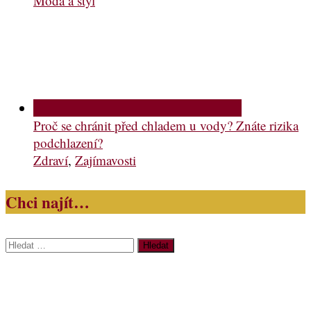
Móda a styl
Proč se chránit před chladem u vody? Znáte rizika
podchlazení?
Zdraví
,
Zajímavosti
Chci najít…
Vyhledávání