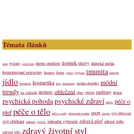
Témata článků
doplněk stravy
dietní opatření
dámská móda
bylinky
auto
cestování
imunita
fermentované potraviny
finance
firma
gastro
hygiena
interiér
jídlo
módní
kosmetika
módní doplňky
ketodieta
léto
marketing
trendy
oblečení
nemoc
parfémy
ovoce
práce
na zahradu
obuv
psychické zdraví
psychická pohoda
péče o
péče
péče o tělo
pleť
sport
styl oblečení
péče o zuby
pěstování rostlin
stavba
zdravá pleť
styl oblékání
zahradní vybavení
zdravé jídlo
tinktura
večeře
zdravý životní styl
zdravé tělo