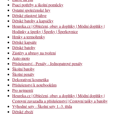
Psací potřeby a školní pomůcky
Ostatní společenské hry
Dětské plastové láhve
Dětské batohy a kapsičky
Heureka.cz | Oblečení, obuv a doplňky | Módní doplňky |
Hodinky a šperky | Šperky | Šperkovnice
Hrnky a termohrnky
Dětské kapsáře
Dětské batohy
Zástěry a ubrusy na tvoření
Auto-moto
Příslušenství - Penály - Jednopatrové penály
Školní batohy
Školní penály
Dekorativní kosmetika
Příslušenství k notebookům
Pro nejmenší
Heureka.cz | Oblečení, obuv a doplňky | Módní doplňky |
Cestovní zavazadla a příslušenství | Cestovní tašky a batohy
Výhodné sety - Školní sety 1.-3. třída
Dětské zboží