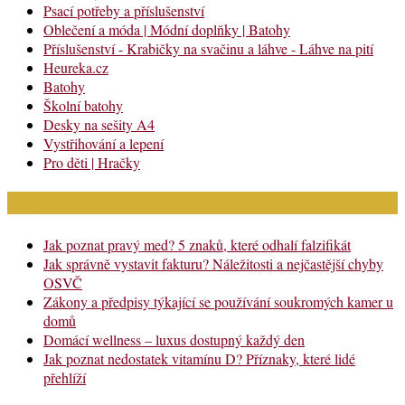
Psací potřeby a příslušenství
Oblečení a móda | Módní doplňky | Batohy
Příslušenství - Krabičky na svačinu a láhve - Láhve na pití
Heureka.cz
Batohy
Školní batohy
Desky na sešity A4
Vystřihování a lepení
Pro děti | Hračky
Nejnovější články
Jak poznat pravý med? 5 znaků, které odhalí falzifikát
Jak správně vystavit fakturu? Náležitosti a nejčastější chyby
OSVČ
Zákony a předpisy týkající se používání soukromých kamer u
domů
Domácí wellness – luxus dostupný každý den
Jak poznat nedostatek vitamínu D? Příznaky, které lidé
přehlíží