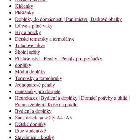
Klíčenky
Pláštěnky
Doplňky do domácnosti | Papírnictví | Dárkové obálky
Láhve a pitné vaky
Hry a hračky
Dětské termosky a termoláhve
Tritanové láhve
Školní sešity
Příslušenství - Penály - Penály pro prvňáčky
doplňky
Módní doplňky
Termosky a termohrnky
Jednopatrové penály
peněženky pro dospělé
Heureka.cz | Bydlení a doplňky | Domácí potřeby a úklid |
Praní a žehlení | Koše na prádlo
Bydlení a doplňky
Sada desek na sešity A4+A5
Dětské doplňky
Etue studentské
Stavebnice a kostky