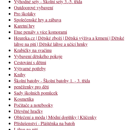
Výhodné sety - Školní sety 3.-5. třída
Outdoorové vybavení
Pro školáky
Společenské hry a zábava
Karetní hry
Etue penály s více komorami
Heureka.cz | Dětské zboží | Dětská výživa a krmení | Dětské
láhve na pití | Dětské láhve a učící hrnky
Krabičky na svačinu
Vybavení dětského pokoje
Cestování s dětmi
Výtvarné potřeby
Knihy
Školní batohy - Školní batohy 1. - 3. třída
peněženky pro děti
Sady školních pomůcek
Kosmetika
Počítače a notebooky
Dřevěné hračky
Oblečení a móda | Módní doplňky | Klíčenky
Příslušenství - Pláštěnka na batoh
Láhve na pití