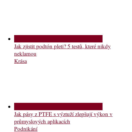
Jak zjistit podtón pleti? 5 testů, které nikdy
neklamou
Krása
Jak pásy z PTFE s výztuží zlepšují výkon v
průmyslových aplikacích
Podnikání