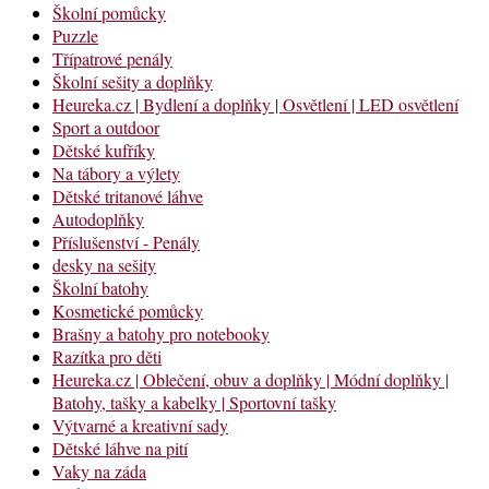
Školní pomůcky
Puzzle
Třípatrové penály
Školní sešity a doplňky
Heureka.cz | Bydlení a doplňky | Osvětlení | LED osvětlení
Sport a outdoor
Dětské kufříky
Na tábory a výlety
Dětské tritanové láhve
Autodoplňky
Příslušenství - Penály
desky na sešity
Školní batohy
Kosmetické pomůcky
Brašny a batohy pro notebooky
Razítka pro děti
Heureka.cz | Oblečení, obuv a doplňky | Módní doplňky |
Batohy, tašky a kabelky | Sportovní tašky
Výtvarné a kreativní sady
Dětské láhve na pití
Vaky na záda