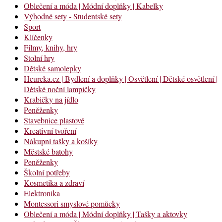
Oblečení a móda | Módní doplňky | Kabelky
Výhodné sety - Studentské sety
Sport
Klíčenky
Filmy, knihy, hry
Stolní hry
Dětské samolepky
Heureka.cz | Bydlení a doplňky | Osvětlení | Dětské osvětlení |
Dětské noční lampičky
Krabičky na jídlo
Peněženky
Stavebnice plastové
Kreativní tvoření
Nákupní tašky a košíky
Městské batohy
Peněženky
Školní potřeby
Kosmetika a zdraví
Elektronika
Montessori smyslové pomůcky
Oblečení a móda | Módní doplňky | Tašky a aktovky