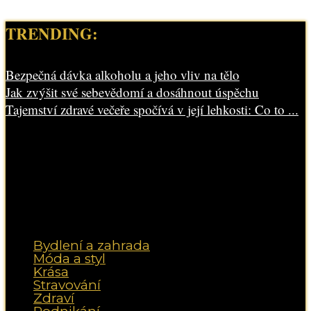
TRENDING:
Bezpečná dávka alkoholu a jeho vliv na tělo
Jak zvýšit své sebevědomí a dosáhnout úspěchu
Tajemství zdravé večeře spočívá v její lehkosti: Co to ...
Bydlení a zahrada
Móda a styl
Krása
Stravování
Zdraví