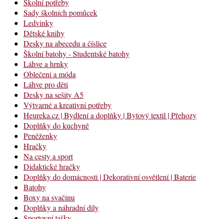
Školní potřeby
Sady školních pomůcek
Ledvinky
Dětské knihy
Desky na abecedu a číslice
Školní batohy - Studentské batohy
Láhve a hrnky
Oblečení a móda
Láhve pro děti
Desky na sešity A5
Výtvarné a kreativní potřeby
Heureka.cz | Bydlení a doplňky | Bytový textil | Přehozy
Doplňky do kuchyně
Peněženky
Hračky
Na cesty a sport
Didaktické hračky
Doplňky do domácnosti | Dekorativní osvětlení | Baterie
Batohy
Boxy na svačinu
Doplňky a náhradní díly
Sportovní tašky