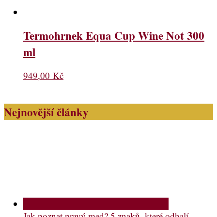
Termohrnek Equa Cup Wine Not 300
ml
949,00
Kč
Nejnovější články
Jak poznat pravý med? 5 znaků, které odhalí