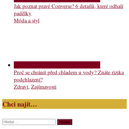
Jak poznat pravé Converse? 6 detailů, které odhalí
padělky
Móda a styl
Proč se chránit před chladem u vody? Znáte rizika
podchlazení?
Zdraví
,
Zajímavosti
Chci najít…
Vyhledávání