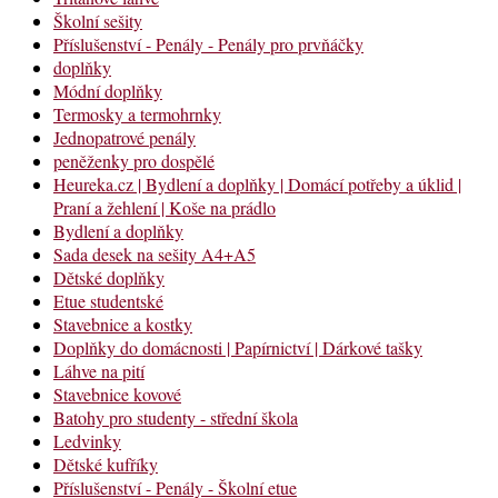
Školní sešity
Příslušenství - Penály - Penály pro prvňáčky
doplňky
Módní doplňky
Termosky a termohrnky
Jednopatrové penály
peněženky pro dospělé
Heureka.cz | Bydlení a doplňky | Domácí potřeby a úklid |
Praní a žehlení | Koše na prádlo
Bydlení a doplňky
Sada desek na sešity A4+A5
Dětské doplňky
Etue studentské
Stavebnice a kostky
Doplňky do domácnosti | Papírnictví | Dárkové tašky
Láhve na pití
Stavebnice kovové
Batohy pro studenty - střední škola
Ledvinky
Dětské kufříky
Příslušenství - Penály - Školní etue