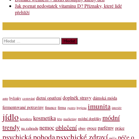
Jak poznat nedostatek vitamínu D? Příznaky, které lidé
přehlíží
Chci najít:
Vyhledávání
Kontakt
Napište nám (dotazy, inzerce): info@bagit.cz
Vybírejte témata dle štítků
doplněk stravy
dietní opatření
dámská móda
bylinky
auto
cestování
imunita
fermentované potraviny
finance
firma
gastro
hygiena
interiér
jídlo
módní
kosmetika
módní doplňky
ketodieta
léto
marketing
trendy
oblečení
nemoc
parfémy
ovoce
práce
na zahradu
obuv
psychické zdraví
psychická pohoda
péče o
péče