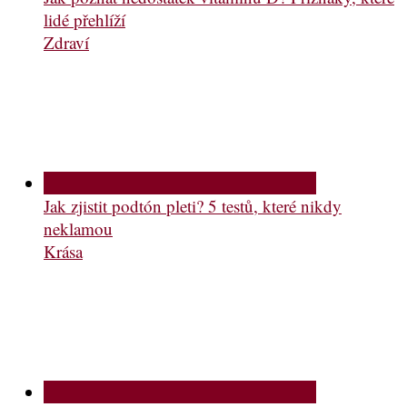
lidé přehlíží
Zdraví
Jak zjistit podtón pleti? 5 testů, které nikdy
neklamou
Krása