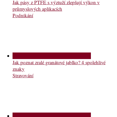
Jak pásy z PTFE s výztuží zlepšují výkon v
průmyslových aplikacích
Podnikání
Jak poznat zralé granátové jablko? 4 spolehlivé
znaky
Stravování