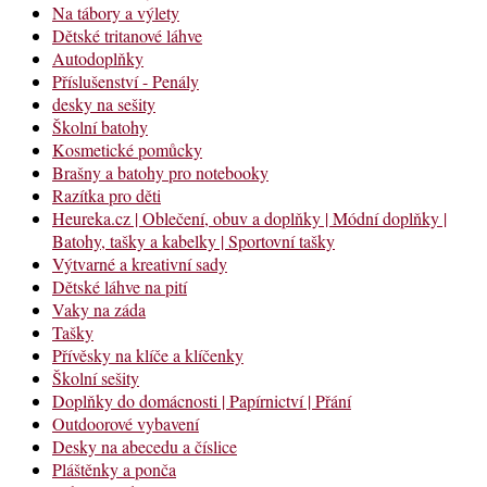
Na tábory a výlety
Dětské tritanové láhve
Autodoplňky
Příslušenství - Penály
desky na sešity
Školní batohy
Kosmetické pomůcky
Brašny a batohy pro notebooky
Razítka pro děti
Heureka.cz | Oblečení, obuv a doplňky | Módní doplňky |
Batohy, tašky a kabelky | Sportovní tašky
Výtvarné a kreativní sady
Dětské láhve na pití
Vaky na záda
Tašky
Přívěsky na klíče a klíčenky
Školní sešity
Doplňky do domácnosti | Papírnictví | Přání
Outdoorové vybavení
Desky na abecedu a číslice
Pláštěnky a ponča