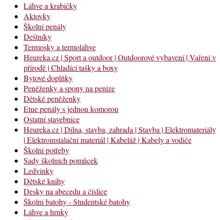
Láhve a krabičky
Aktovky
Školní penály
Deštníky
Termosky a termoláhve
Heureka.cz | Sport a outdoor | Outdoorové vybavení | Vaření v
přírodě | Chladící tašky a boxy
Bytové doplňky
Peněženky a spony na peníze
Dětské peněženky
Etue penály s jednou komorou
Ostatní stavebnice
Heureka.cz | Dílna, stavba, zahrada | Stavba | Elektromateriály
| Elektroinstalační materiál | Kabeláž | Kabely a vodiče
Školní potřeby
Sady školních pomůcek
Ledvinky
Dětské knihy
Desky na abecedu a číslice
Školní batohy - Studentské batohy
Láhve a hrnky