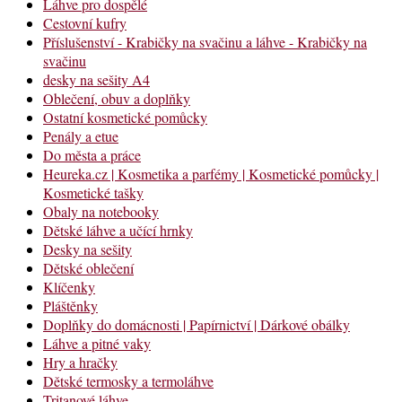
Láhve pro dospělé
Cestovní kufry
Příslušenství - Krabičky na svačinu a láhve - Krabičky na
svačinu
desky na sešity A4
Oblečení, obuv a doplňky
Ostatní kosmetické pomůcky
Penály a etue
Do města a práce
Heureka.cz | Kosmetika a parfémy | Kosmetické pomůcky |
Kosmetické tašky
Obaly na notebooky
Dětské láhve a učící hrnky
Desky na sešity
Dětské oblečení
Klíčenky
Pláštěnky
Doplňky do domácnosti | Papírnictví | Dárkové obálky
Láhve a pitné vaky
Hry a hračky
Dětské termosky a termoláhve
Tritanové láhve