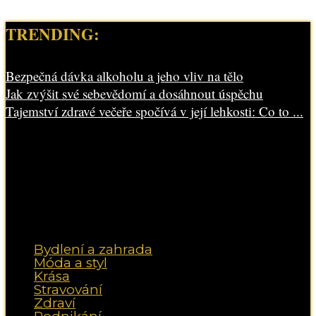
TRENDING:
Bezpečná dávka alkoholu a jeho vliv na tělo
Jak zvýšit své sebevědomí a dosáhnout úspěchu
Tajemství zdravé večeře spočívá v její lehkosti: Co to ...
Bydlení a zahrada
Móda a styl
Krása
Stravování
Zdraví