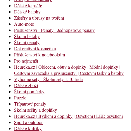
Dětské kapsáře
Dětské batohy
Zástěry a ubrusy na tvoření
Auto-moto
Příslušenství - Penály - Jednopatrové penály
Školní batohy
Školní penály
Dekorativní kosmetika
Příslušenství k notebookům
Pro nejmenší
Heureka.cz | Oblečení, obuv a doplňky | Módní doplňky |
Cestovní zavazadla a příslušenství | Cestovní tašky a batohy
Výhodné sety - Školní sety 1.-3. třída
Dětské zboží
Školní pomůcky
Puzzle
Třípatrové penály
Školní sešity a doplňky
Heureka.cz | Bydlení a doplňky | Osvětlení | LED osvětlení
Sport a outdoor
Dětské kufříky