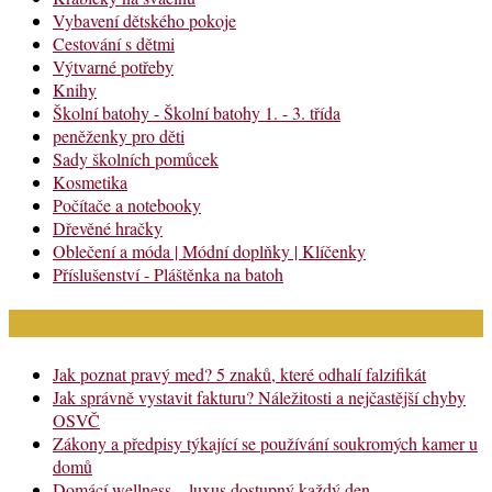
Vybavení dětského pokoje
Cestování s dětmi
Výtvarné potřeby
Knihy
Školní batohy - Školní batohy 1. - 3. třída
peněženky pro děti
Sady školních pomůcek
Kosmetika
Počítače a notebooky
Dřevěné hračky
Oblečení a móda | Módní doplňky | Klíčenky
Příslušenství - Pláštěnka na batoh
Nejnovější články
Jak poznat pravý med? 5 znaků, které odhalí falzifikát
Jak správně vystavit fakturu? Náležitosti a nejčastější chyby
OSVČ
Zákony a předpisy týkající se používání soukromých kamer u
domů
Domácí wellness – luxus dostupný každý den