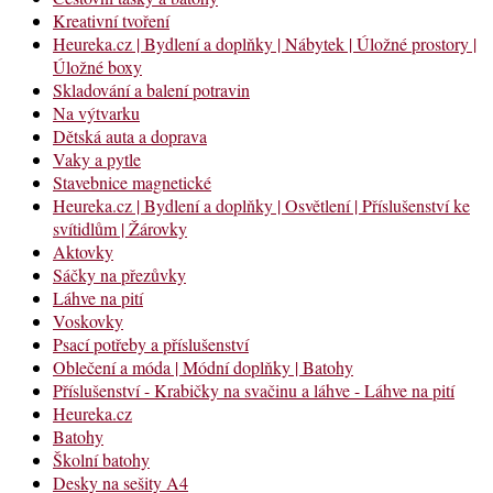
Kreativní tvoření
Heureka.cz | Bydlení a doplňky | Nábytek | Úložné prostory |
Úložné boxy
Skladování a balení potravin
Na výtvarku
Dětská auta a doprava
Vaky a pytle
Stavebnice magnetické
Heureka.cz | Bydlení a doplňky | Osvětlení | Příslušenství ke
svítidlům | Žárovky
Aktovky
Sáčky na přezůvky
Láhve na pití
Voskovky
Psací potřeby a příslušenství
Oblečení a móda | Módní doplňky | Batohy
Příslušenství - Krabičky na svačinu a láhve - Láhve na pití
Heureka.cz
Batohy
Školní batohy
Desky na sešity A4