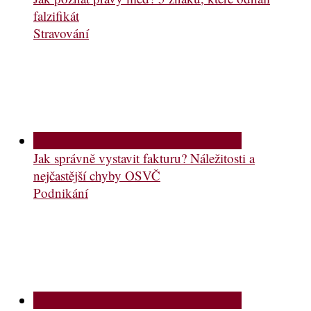
falzifikát
Stravování
Jak správně vystavit fakturu? Náležitosti a
nejčastější chyby OSVČ
Podnikání