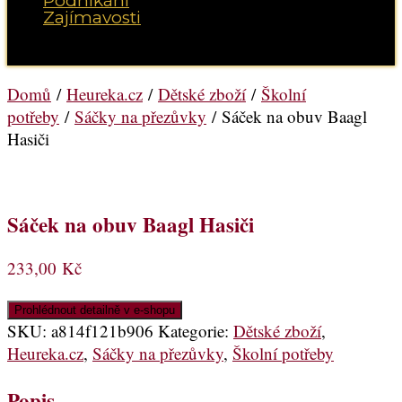
Podnikání
Zajímavosti
Vyberte možnost Stránka
Domů
/
Heureka.cz
/
Dětské zboží
/
Školní
potřeby
/
Sáčky na přezůvky
/ Sáček na obuv Baagl
Hasiči
Sáček na obuv Baagl Hasiči
233,00
Kč
Prohlédnout detailně v e-shopu
SKU:
a814f121b906
Kategorie:
Dětské zboží
,
Heureka.cz
,
Sáčky na přezůvky
,
Školní potřeby
Popis