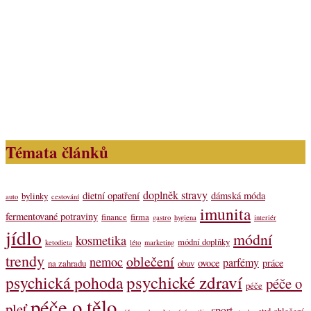
Témata článků
doplněk stravy
dietní opatření
dámská móda
bylinky
auto
cestování
imunita
fermentované potraviny
finance
firma
gastro
hygiena
interiér
jídlo
módní
kosmetika
módní doplňky
ketodieta
léto
marketing
trendy
oblečení
nemoc
parfémy
ovoce
práce
na zahradu
obuv
psychické zdraví
psychická pohoda
péče o
péče
péče o tělo
pleť
sport
styl oblečení