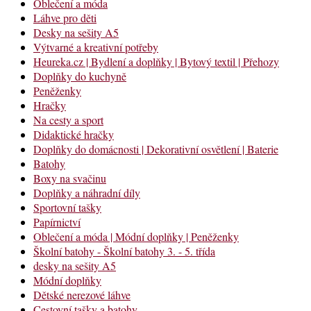
Oblečení a móda
Láhve pro děti
Desky na sešity A5
Výtvarné a kreativní potřeby
Heureka.cz | Bydlení a doplňky | Bytový textil | Přehozy
Doplňky do kuchyně
Peněženky
Hračky
Na cesty a sport
Didaktické hračky
Doplňky do domácnosti | Dekorativní osvětlení | Baterie
Batohy
Boxy na svačinu
Doplňky a náhradní díly
Sportovní tašky
Papírnictví
Oblečení a móda | Módní doplňky | Peněženky
Školní batohy - Školní batohy 3. - 5. třída
desky na sešity A5
Módní doplňky
Dětské nerezové láhve
Cestovní tašky a batohy