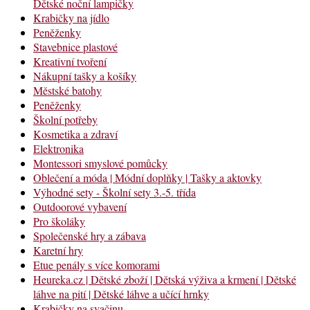
Dětské noční lampičky
Krabičky na jídlo
Peněženky
Stavebnice plastové
Kreativní tvoření
Nákupní tašky a košíky
Městské batohy
Peněženky
Školní potřeby
Kosmetika a zdraví
Elektronika
Montessori smyslové pomůcky
Oblečení a móda | Módní doplňky | Tašky a aktovky
Výhodné sety - Školní sety 3.-5. třída
Outdoorové vybavení
Pro školáky
Společenské hry a zábava
Karetní hry
Etue penály s více komorami
Heureka.cz | Dětské zboží | Dětská výživa a krmení | Dětské
láhve na pití | Dětské láhve a učící hrnky
Krabičky na svačinu