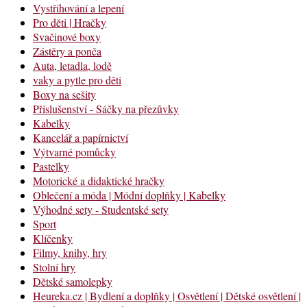
Vystřihování a lepení
Pro děti | Hračky
Svačinové boxy
Zástěry a ponča
Auta, letadla, lodě
vaky a pytle pro děti
Boxy na sešity
Příslušenství - Sáčky na přezůvky
Kabelky
Kancelář a papírnictví
Výtvarné pomůcky
Pastelky
Motorické a didaktické hračky
Oblečení a móda | Módní doplňky | Kabelky
Výhodné sety - Studentské sety
Sport
Klíčenky
Filmy, knihy, hry
Stolní hry
Dětské samolepky
Heureka.cz | Bydlení a doplňky | Osvětlení | Dětské osvětlení |