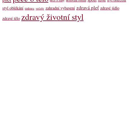
péče o zuby
pěstování rostlin
stavba
zdravá pleť
styl oblékání
zahradní vybavení
zdravé jídlo
tinktura
večeře
zdravý životní styl
zdravé tělo