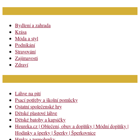
Rubriky článků
Bydlení a zahrada
Krása
Móda a styl
Podnikání
Stravování
Zajímavosti
Zdraví
Módní katalog
Láhve na pití
Psací potřeby a školní pomůcky
Ostatní společenské hry
Dětské plastové láhve
Dětské batohy a kapsičky
Heureka.cz | Oblečení, obuv a doplňky | Módní doplňky |
Hodinky a šperky | Šperky | Šperkovnice
Hrnky a termohrnky