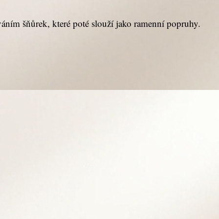
áním šňůrek, které poté slouží jako ramenní popruhy.