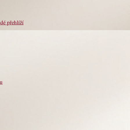
dé přehlíží
ou