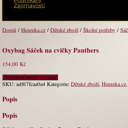
Podnikání
Zajímavosti
Vyberte možnost Stránka
Domů
/
Heureka.cz
/
Dětské zboží
/
Školní potřeby
/
Sáč
Oxybag Sáček na cvičky Panthers
154,00
Kč
Prohlédnout detailně v e-shopu
SKU:
adf67fcaa0a4
Kategorie:
Dětské zboží
,
Heureka.cz
Popis
Popis