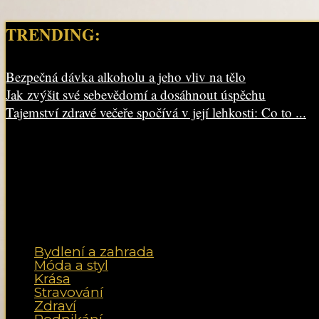
TRENDING:
Bezpečná dávka alkoholu a jeho vliv na tělo
Jak zvýšit své sebevědomí a dosáhnout úspěchu
Tajemství zdravé večeře spočívá v její lehkosti: Co to ...
Bydlení a zahrada
Móda a styl
Krása
Stravování
Zdraví