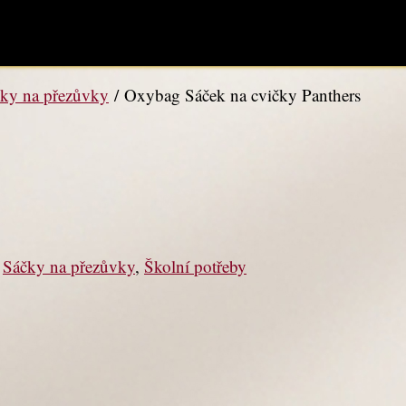
ky na přezůvky
/ Oxybag Sáček na cvičky Panthers
,
Sáčky na přezůvky
,
Školní potřeby