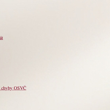
át
jší chyby OSVČ