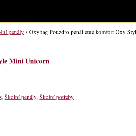
lní penály
/ Oxybag Pouzdro penál etue komfort Oxy Sty
yle Mini Unicorn
z
,
Školní penály
,
Školní potřeby