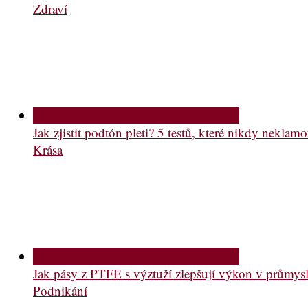
Zdraví
Jak zjistit podtón pleti? 5 testů, které nikdy neklam
Krása
Jak pásy z PTFE s výztuží zlepšují výkon v průmys
Podnikání