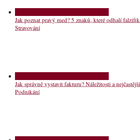
Jak poznat pravý med? 5 znaků, které odhalí falzifik
Stravování
Jak správně vystavit fakturu? Náležitosti a nejčastě
Podnikání