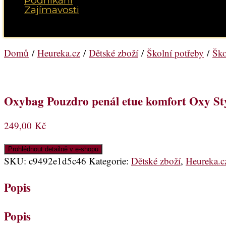
Podnikání
Zajímavosti
Vyberte možnost Stránka
Domů
/
Heureka.cz
/
Dětské zboží
/
Školní potřeby
/
Ško
Oxybag Pouzdro penál etue komfort Oxy St
249,00
Kč
Prohlédnout detailně v e-shopu
SKU:
c9492e1d5c46
Kategorie:
Dětské zboží
,
Heureka.c
Popis
Popis