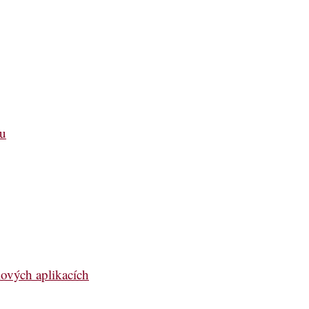
ou
lových aplikacích