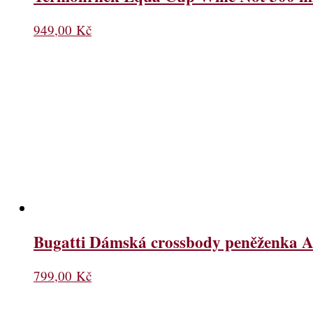
949,00
Kč
Bugatti Dámská crossbody peněženka A
799,00
Kč