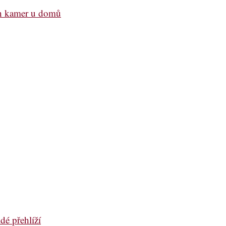
ch kamer u domů
dé přehlíží