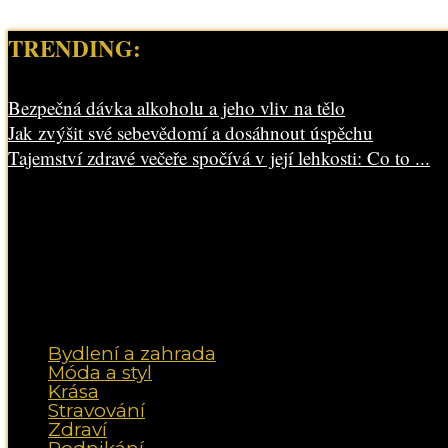
TRENDING:
Bezpečná dávka alkoholu a jeho vliv na tělo
Jak zvýšit své sebevědomí a dosáhnout úspěchu
Tajemství zdravé večeře spočívá v její lehkosti: Co to ...
Bydlení a zahrada
Móda a styl
Krása
Stravování
Zdraví