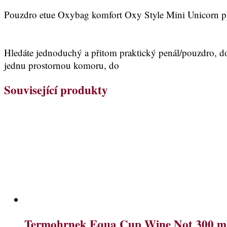
Pouzdro etue Oxybag komfort Oxy Style Mini Unicorn pa
Hledáte jednoduchý a přitom praktický penál/pouzdro, do 
jednu prostornou komoru, do
Související produkty
Termohrnek Equa Cup Wine Not 300 m