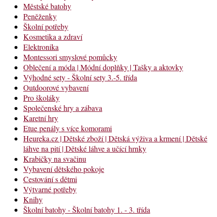
Městské batohy
Peněženky
Školní potřeby
Kosmetika a zdraví
Elektronika
Montessori smyslové pomůcky
Oblečení a móda | Módní doplňky | Tašky a aktovky
Výhodné sety - Školní sety 3.-5. třída
Outdoorové vybavení
Pro školáky
Společenské hry a zábava
Karetní hry
Etue penály s více komorami
Heureka.cz | Dětské zboží | Dětská výživa a krmení | Dětské
láhve na pití | Dětské láhve a učící hrnky
Krabičky na svačinu
Vybavení dětského pokoje
Cestování s dětmi
Výtvarné potřeby
Knihy
Školní batohy - Školní batohy 1. - 3. třída