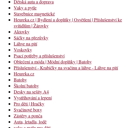
Dětská auta a doprava
Vaky a pytle
Stavebnice magnetické
Heureka.cz | Bydlení a doplňky | Osvětlení | Příslušenství ke
svítidlům | Žárovky
Aktovky
Sáčky na přezůvky
Láhve na pití
Voskovky
Psací potřeby a příslušenství
Oblečení a móda | Módní doplňky | Batohy
Příslušenství - Krabičky na svačinu a láhve - Láhve na pití
Heureka.cz
Batohy
Školní batohy
Desky na sešity A4
Vystřihování a lepení
Pro děti | Hračky
Svačinové boxy
Zástěry a ponča
Auta, letadla, lodě
vaky a pytle pro děti