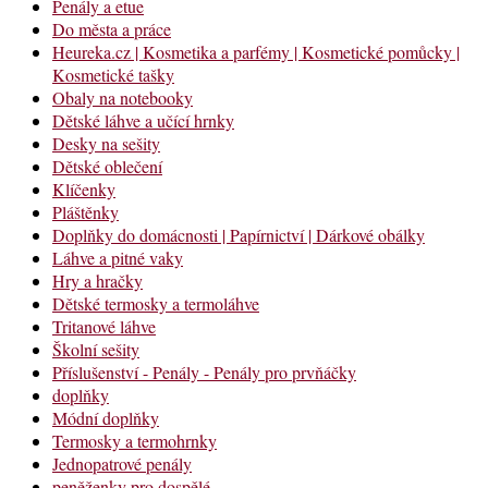
Penály a etue
Do města a práce
Heureka.cz | Kosmetika a parfémy | Kosmetické pomůcky |
Kosmetické tašky
Obaly na notebooky
Dětské láhve a učící hrnky
Desky na sešity
Dětské oblečení
Klíčenky
Pláštěnky
Doplňky do domácnosti | Papírnictví | Dárkové obálky
Láhve a pitné vaky
Hry a hračky
Dětské termosky a termoláhve
Tritanové láhve
Školní sešity
Příslušenství - Penály - Penály pro prvňáčky
doplňky
Módní doplňky
Termosky a termohrnky
Jednopatrové penály
peněženky pro dospělé