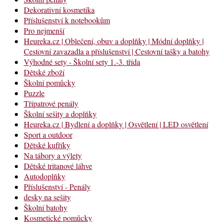
Dekorativní kosmetika
Příslušenství k notebookům
Pro nejmenší
Heureka.cz | Oblečení, obuv a doplňky | Módní doplňky |
Cestovní zavazadla a příslušenství | Cestovní tašky a batohy
Výhodné sety - Školní sety 1.-3. třída
Dětské zboží
Školní pomůcky
Puzzle
Třípatrové penály
Školní sešity a doplňky
Heureka.cz | Bydlení a doplňky | Osvětlení | LED osvětlení
Sport a outdoor
Dětské kufříky
Na tábory a výlety
Dětské tritanové láhve
Autodoplňky
Příslušenství - Penály
desky na sešity
Školní batohy
Kosmetické pomůcky