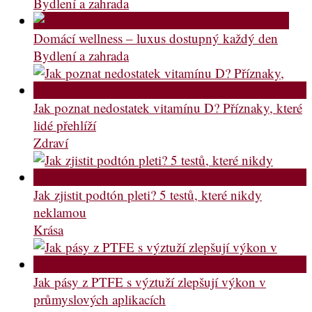
Bydlení a zahrada
Domácí wellness – luxus dostupný každý den
Bydlení a zahrada
Jak poznat nedostatek vitamínu D? Příznaky, které
lidé přehlíží
Zdraví
Jak zjistit podtón pleti? 5 testů, které nikdy
neklamou
Krása
Jak pásy z PTFE s výztuží zlepšují výkon v
průmyslových aplikacích