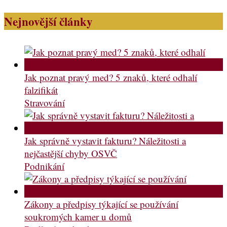
Nejnovější články
Jak poznat pravý med? 5 znaků, které odhalí
falzifikát
Stravování
Jak správně vystavit fakturu? Náležitosti a
nejčastější chyby OSVČ
Podnikání
Zákony a předpisy týkající se používání
soukromých kamer u domů