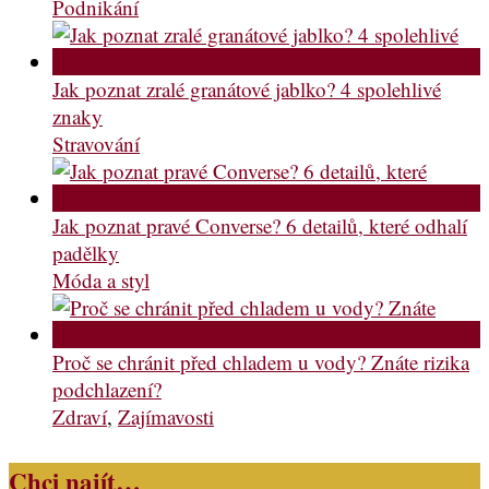
Podnikání
Jak poznat zralé granátové jablko? 4 spolehlivé
znaky
Stravování
Jak poznat pravé Converse? 6 detailů, které odhalí
padělky
Móda a styl
Proč se chránit před chladem u vody? Znáte rizika
podchlazení?
Zdraví
,
Zajímavosti
Chci najít…