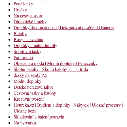
Peněženky
Hračky
Na cesty a sport
Didaktické hračky
Doplňky do domácnosti | Dekorativní osvětlení | Baterie
Batohy
Boxy na svačinu
Doplňky a náhradní díly
Sportovní tašky
Papírnictví
Oblečení a móda | Módní doplňky | Peněženky
Školní batohy - Školní batohy 3. - 5. třída
desky na sešity A5
Módní doplňky
Dětské nerezové láhve
Cestovní tašky a batohy
Kreativní tvoření
Heureka.cz | Bydlení a doplňky | Nábytek | Úložné prostory |
Úložné boxy
Skladování a balení potravin
Na výtvarku