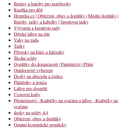
Brašny a batohy pro notebooky
Razítka pro děti
Heureka.cz | Oblečení, obuv a doplňky | Módní doplňky |
Batohy, tašky a kabelky | Sportovní tašky
Výtvarné a kreativní sady
Dětské láhve na pití
Vaky na záda
Tašky
Přívěsky na klíče a klíčenky
Školní sešity
Doplňky do domácnosti | Papírnictví | Přání
Outdoorové vybavení
Desky na abecedu a číslice
Pláštěnky a ponča
Láhve pro dospělé
Cestovní kufry
Příslušenství - Krabičky na svačinu a láhve - Krabičky na
svačinu
desky na sešity A4
Oblečení, obuv a doplňky
Ostatní kosmetické pomůcky