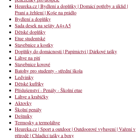
Heureka.cz | Bydlení a doplňky | Domácí potřeby a úklid |
Praní a žehlení | Koše na prádlo
Bydlení a doplňky
Sada desek na sešity A4+A5
Dětské doplňky
Etue studentské
Stavebnice a kostky
Doplňky do domácnosti | Papírnictví | Dárkové tašky
Láhve na pití
Stavebnice kovové
Batohy pro studenty - střední škola
Ledvinky
Dětské kufříky
Příslušenství - Penály - Školní etue
Láhve a krabičky
Aktovky
Školní penály
Deštníky
Termosky a termoláhve
Heureka.cz | Sport a outdoor | Outdoorové vybavení | Vaření v
přírodě | Chladící tašky a boxy