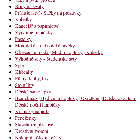
Boxy na sešity
Příslušenství - Sáčky na přezůvky
Kabelky
Kancelář a papírnictví
Výtvarné pomůcky
Pastelky
Motorické a didaktické hračky
Oblečení a móda | Módní doplňky | Kabelky
Výhodné sety - Studentské sety
Sport
Klíčenky
Filmy, knihy, hry
Stolní hry
Dětské samolepky
Heureka.cz | Bydlení a doplňky | Osvětlení | Dětské osvětlení |
Dětské noční lampičky
Krabičky na jídlo
Peněženky
Stavebnice plastové
Kreativní tvoření
Nákupní tašky a košíky