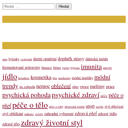
Vyhledávání
Kontakt
Napište nám (dotazy, inzerce): info@bagit.cz
Vybírejte témata dle štítků
doplněk stravy
dietní opatření
dámská móda
bylinky
auto
cestování
imunita
fermentované potraviny
finance
firma
gastro
hygiena
interiér
jídlo
módní
kosmetika
módní doplňky
ketodieta
léto
marketing
trendy
oblečení
nemoc
parfémy
ovoce
práce
na zahradu
obuv
psychické zdraví
psychická pohoda
péče o
péče
péče o tělo
pleť
sport
styl oblečení
péče o zuby
pěstování rostlin
stavba
zdravá pleť
styl oblékání
zahradní vybavení
zdravé jídlo
tinktura
večeře
zdravý životní styl
zdravé tělo