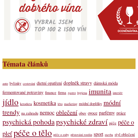
Témata článků
doplněk stravy
dietní opatření
dámská móda
bylinky
auto
cestování
imunita
fermentované potraviny
finance
firma
gastro
hygiena
interiér
jídlo
módní
kosmetika
módní doplňky
ketodieta
léto
marketing
trendy
oblečení
nemoc
parfémy
ovoce
práce
na zahradu
obuv
psychické zdraví
psychická pohoda
péče o
péče
péče o tělo
pleť
sport
styl oblečení
péče o zuby
pěstování rostlin
stavba