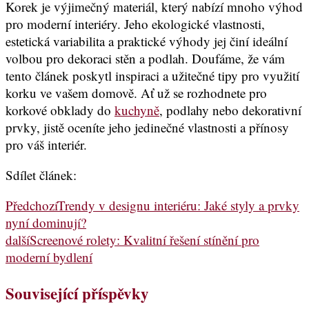
Korek je výjimečný materiál, který nabízí mnoho výhod
pro moderní interiéry. Jeho ekologické vlastnosti,
estetická variabilita a praktické výhody jej činí ideální
volbou pro dekoraci stěn a podlah. Doufáme, že vám
tento článek poskytl inspiraci a užitečné tipy pro využití
korku ve vašem domově. Ať už se rozhodnete pro
korkové obklady do
kuchyně
, podlahy nebo dekorativní
prvky, jistě oceníte jeho jedinečné vlastnosti a přínosy
pro váš interiér.
Sdílet článek:
Předchozí
Trendy v designu interiéru: Jaké styly a prvky
nyní dominují?
další
Screenové rolety: Kvalitní řešení stínění pro
moderní bydlení
Související příspěvky