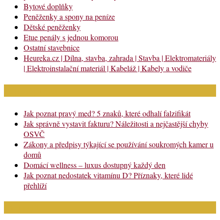
Bytové doplňky
Peněženky a spony na peníze
Dětské peněženky
Etue penály s jednou komorou
Ostatní stavebnice
Heureka.cz | Dílna, stavba, zahrada | Stavba | Elektromateriály
| Elektroinstalační materiál | Kabeláž | Kabely a vodiče
Nejnovější články
Jak poznat pravý med? 5 znaků, které odhalí falzifikát
Jak správně vystavit fakturu? Náležitosti a nejčastější chyby
OSVČ
Zákony a předpisy týkající se používání soukromých kamer u
domů
Domácí wellness – luxus dostupný každý den
Jak poznat nedostatek vitamínu D? Příznaky, které lidé
přehlíží
Chci najít: