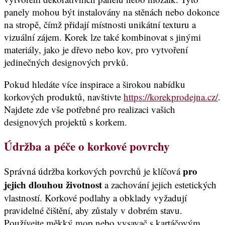
panely mohou být instalovány na stěnách nebo dokonce
na stropě, čímž přidají místnosti unikátní texturu a
vizuální zájem. Korek lze také kombinovat s jinými
materiály, jako je dřevo nebo kov, pro vytvoření
jedinečných designových prvků.
Pokud hledáte více inspirace a širokou nabídku
korkových produktů, navštivte
https://korekprodejna.cz/
.
Najdete zde vše potřebné pro realizaci vašich
designových projektů s korkem.
Údržba a péče o korkové povrchy
pro
Správná údržba korkových povrchů je klíčová
jejich dlouhou životnost
a zachování jejich estetických
vlastností. Korkové podlahy a obklady vyžadují
pravidelné čištění, aby zůstaly v dobrém stavu.
Používejte měkký mop nebo vysavač s kartáčovým