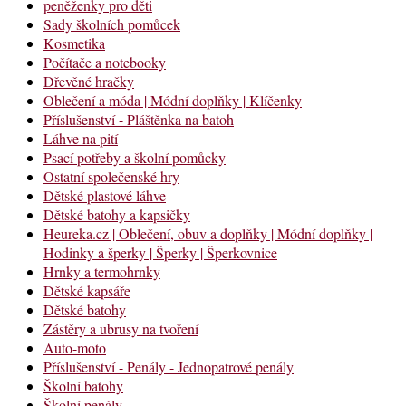
peněženky pro děti
Sady školních pomůcek
Kosmetika
Počítače a notebooky
Dřevěné hračky
Oblečení a móda | Módní doplňky | Klíčenky
Příslušenství - Pláštěnka na batoh
Láhve na pití
Psací potřeby a školní pomůcky
Ostatní společenské hry
Dětské plastové láhve
Dětské batohy a kapsičky
Heureka.cz | Oblečení, obuv a doplňky | Módní doplňky |
Hodinky a šperky | Šperky | Šperkovnice
Hrnky a termohrnky
Dětské kapsáře
Dětské batohy
Zástěry a ubrusy na tvoření
Auto-moto
Příslušenství - Penály - Jednopatrové penály
Školní batohy
Školní penály