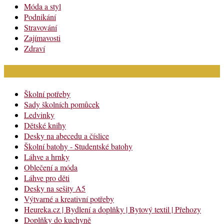
Móda a styl
Podnikání
Stravování
Zajímavosti
Zdraví
Módní katalog
Školní potřeby
Sady školních pomůcek
Ledvinky
Dětské knihy
Desky na abecedu a číslice
Školní batohy - Studentské batohy
Láhve a hrnky
Oblečení a móda
Láhve pro děti
Desky na sešity A5
Výtvarné a kreativní potřeby
Heureka.cz | Bydlení a doplňky | Bytový textil | Přehozy
Doplňky do kuchyně