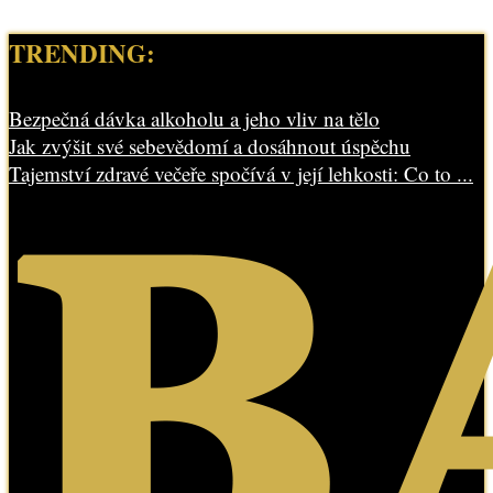
TRENDING:
Bezpečná dávka alkoholu a jeho vliv na tělo
Jak zvýšit své sebevědomí a dosáhnout úspěchu
Tajemství zdravé večeře spočívá v její lehkosti: Co to ...