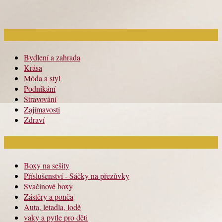
Rubriky článků
Bydlení a zahrada
Krása
Móda a styl
Podnikání
Stravování
Zajímavosti
Zdraví
Módní katalog
Boxy na sešity
Příslušenství - Sáčky na přezůvky
Svačinové boxy
Zástěry a ponča
Auta, letadla, lodě
vaky a pytle pro děti