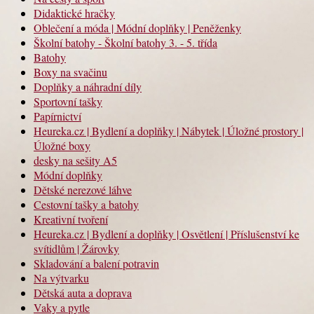
Didaktické hračky
Oblečení a móda | Módní doplňky | Peněženky
Školní batohy - Školní batohy 3. - 5. třída
Batohy
Boxy na svačinu
Doplňky a náhradní díly
Sportovní tašky
Papírnictví
Heureka.cz | Bydlení a doplňky | Nábytek | Úložné prostory |
Úložné boxy
desky na sešity A5
Módní doplňky
Dětské nerezové láhve
Cestovní tašky a batohy
Kreativní tvoření
Heureka.cz | Bydlení a doplňky | Osvětlení | Příslušenství ke
svítidlům | Žárovky
Skladování a balení potravin
Na výtvarku
Dětská auta a doprava
Vaky a pytle