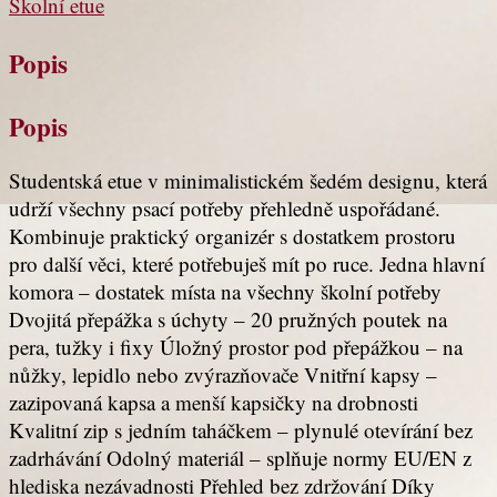
Školní etue
Popis
Popis
Studentská etue v minimalistickém šedém designu, která
udrží všechny psací potřeby přehledně uspořádané.
Kombinuje praktický organizér s dostatkem prostoru
pro další věci, které potřebuješ mít po ruce. Jedna hlavní
komora – dostatek místa na všechny školní potřeby
Dvojitá přepážka s úchyty – 20 pružných poutek na
pera, tužky i fixy Úložný prostor pod přepážkou – na
nůžky, lepidlo nebo zvýrazňovače Vnitřní kapsy –
zazipovaná kapsa a menší kapsičky na drobnosti
Kvalitní zip s jedním taháčkem – plynulé otevírání bez
zadrhávání Odolný materiál – splňuje normy EU/EN z
hlediska nezávadnosti Přehled bez zdržování Díky