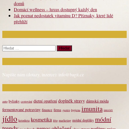
domů
Domácí wellness – luxus dostupný každý den
Jak poznat nedostatek vitamínu D? Příznaky, které lidé
přehlíží
Chci najít:
Vyhledávání
Kontakt
Napište nám (dotazy, inzerce): info@bagit.cz
Vybírejte témata dle štítků
doplněk stravy
dietní opatření
dámská móda
bylinky
auto
cestování
imunita
fermentované potraviny
finance
firma
gastro
hygiena
interiér
jídlo
módní
kosmetika
módní doplňky
ketodieta
léto
marketing
trendy
oblečení
nemoc
parfémy
ovoce
práce