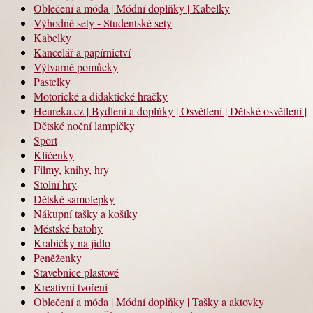
Oblečení a móda | Módní doplňky | Kabelky
Výhodné sety - Studentské sety
Kabelky
Kancelář a papírnictví
Výtvarné pomůcky
Pastelky
Motorické a didaktické hračky
Heureka.cz | Bydlení a doplňky | Osvětlení | Dětské osvětlení |
Dětské noční lampičky
Sport
Klíčenky
Filmy, knihy, hry
Stolní hry
Dětské samolepky
Nákupní tašky a košíky
Městské batohy
Krabičky na jídlo
Peněženky
Stavebnice plastové
Kreativní tvoření
Oblečení a móda | Módní doplňky | Tašky a aktovky