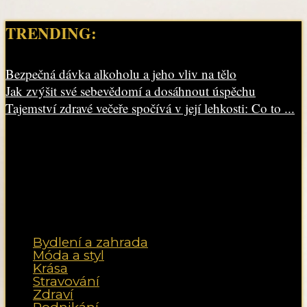
TRENDING:
Bezpečná dávka alkoholu a jeho vliv na tělo
Jak zvýšit své sebevědomí a dosáhnout úspěchu
Tajemství zdravé večeře spočívá v její lehkosti: Co to ...
Bydlení a zahrada
Móda a styl
Krása
Stravování
Zdraví