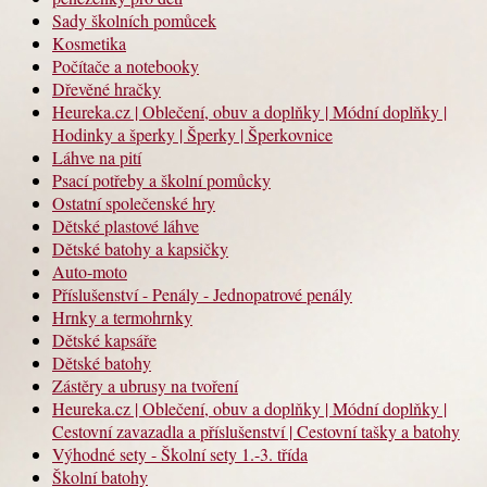
Sady školních pomůcek
Kosmetika
Počítače a notebooky
Dřevěné hračky
Heureka.cz | Oblečení, obuv a doplňky | Módní doplňky |
Hodinky a šperky | Šperky | Šperkovnice
Láhve na pití
Psací potřeby a školní pomůcky
Ostatní společenské hry
Dětské plastové láhve
Dětské batohy a kapsičky
Auto-moto
Příslušenství - Penály - Jednopatrové penály
Hrnky a termohrnky
Dětské kapsáře
Dětské batohy
Zástěry a ubrusy na tvoření
Heureka.cz | Oblečení, obuv a doplňky | Módní doplňky |
Cestovní zavazadla a příslušenství | Cestovní tašky a batohy
Výhodné sety - Školní sety 1.-3. třída
Školní batohy