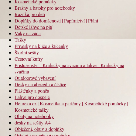
Kosmetické pomůcky
Brašny a batohy pro notebooky
Razítka pro děti
Doplňky do domácnosti | Papírnictví | Přání
Dětské láhve na pití
Vaky na záda
Tašky
Přívěsky na klíče a klíčenky
Školní sešity
Cestovní kufry
Příslušenství - Krabičky na svačinu a láhve - Krabičky na
svačinu
Outdoorové vybavení
Desky na abecedu a číslice
Pláštěnky a ponča
Láhve pro dospělé
Heureka.cz | Kosmetika a parfémy | Kosmetické pomůcky |
Kosmetické tašky
Obaly na notebooky
desky na sešity A4
Oblečení, obuv a doplňky
Ostatní kosmetické pomůcky