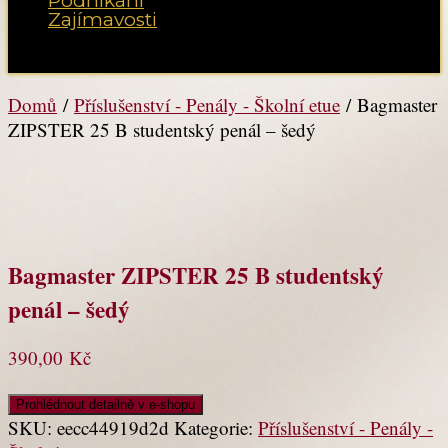
Podnikání
Zajímavosti
Vyberte možnost Stránka
Domů
/
Příslušenství - Penály - Školní etue
/ Bagmaster
ZIPSTER 25 B studentský penál – šedý
Bagmaster ZIPSTER 25 B studentský
penál – šedý
390,00
Kč
Prohlédnout detailně v e-shopu
SKU:
eecc44919d2d
Kategorie:
Příslušenství - Penály -