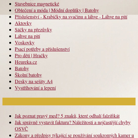
Stavebnice magnetické
Oblečení a móda | Módní doplňky | Batohy
Příslušenství - Krabičky na svačinu a láhve - Láhve na pití
Aktovky
Sáčky na přezůvky
Láhve na pití
Voskovky
Psací potřeby a příslušenství
Pro děti | Hračky
Heureka.cz
Batohy
Školní batohy
Desky na sešity A4
Vystřihování a lepení
Nejnovější články
Jak poznat pravý med? 5 znaků, které odhalí falzifikát
Jak správně vystavit fakturu? Náležitosti a nejčastější chyby
OSVČ
Zákony a předpisy týkající se používání soukromých kamer u