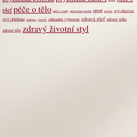
péče o tělo
pleť
sport
styl oblečení
péče o zuby
pěstování rostlin
stavba
zdravá pleť
styl oblékání
zahradní vybavení
zdravé jídlo
tinktura
večeře
zdravý životní styl
zdravé tělo