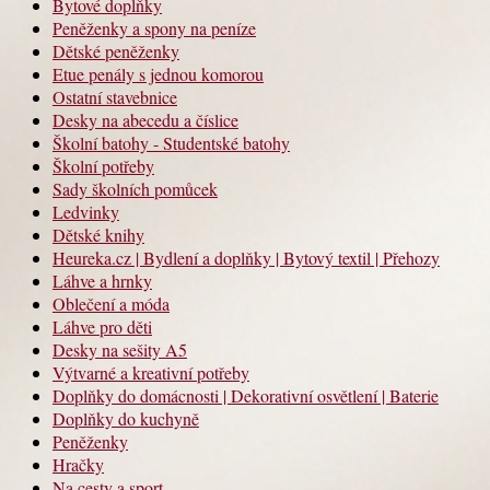
Bytové doplňky
Peněženky a spony na peníze
Dětské peněženky
Etue penály s jednou komorou
Ostatní stavebnice
Desky na abecedu a číslice
Školní batohy - Studentské batohy
Školní potřeby
Sady školních pomůcek
Ledvinky
Dětské knihy
Heureka.cz | Bydlení a doplňky | Bytový textil | Přehozy
Láhve a hrnky
Oblečení a móda
Láhve pro děti
Desky na sešity A5
Výtvarné a kreativní potřeby
Doplňky do domácnosti | Dekorativní osvětlení | Baterie
Doplňky do kuchyně
Peněženky
Hračky
Na cesty a sport