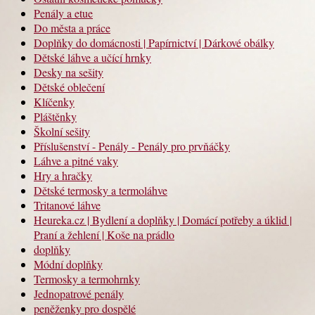
Penály a etue
Do města a práce
Doplňky do domácnosti | Papírnictví | Dárkové obálky
Dětské láhve a učící hrnky
Desky na sešity
Dětské oblečení
Klíčenky
Pláštěnky
Školní sešity
Příslušenství - Penály - Penály pro prvňáčky
Láhve a pitné vaky
Hry a hračky
Dětské termosky a termoláhve
Tritanové láhve
Heureka.cz | Bydlení a doplňky | Domácí potřeby a úklid |
Praní a žehlení | Koše na prádlo
doplňky
Módní doplňky
Termosky a termohrnky
Jednopatrové penály
peněženky pro dospělé