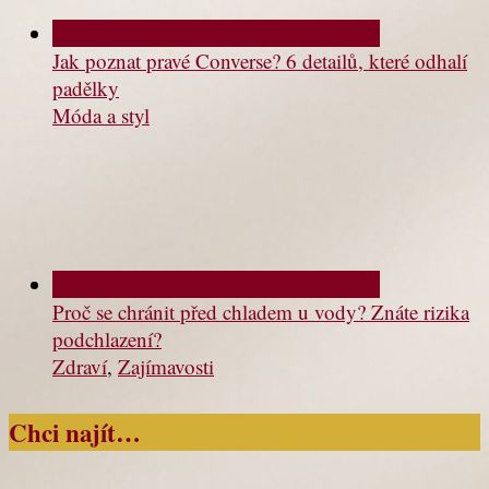
Jak poznat pravé Converse? 6 detailů, které odhalí
padělky
Móda a styl
Proč se chránit před chladem u vody? Znáte rizika
podchlazení?
Zdraví
,
Zajímavosti
Chci najít…