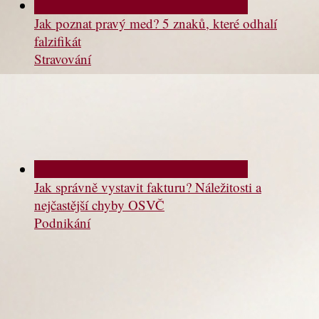
Jak poznat pravý med? 5 znaků, které odhalí
falzifikát
Stravování
Jak správně vystavit fakturu? Náležitosti a
nejčastější chyby OSVČ
Podnikání