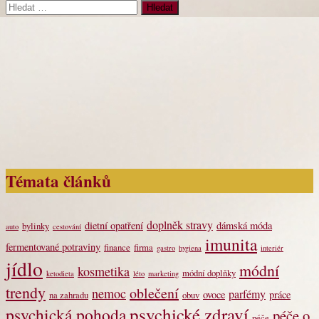
Vyhledávání
Témata článků
doplněk stravy
dietní opatření
dámská móda
bylinky
auto
cestování
imunita
fermentované potraviny
finance
firma
gastro
hygiena
interiér
jídlo
módní
kosmetika
módní doplňky
ketodieta
léto
marketing
trendy
oblečení
nemoc
parfémy
ovoce
práce
na zahradu
obuv
psychické zdraví
psychická pohoda
péče o
péče