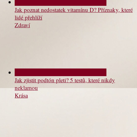
Jak poznat nedostatek vitamínu D? Příznaky, které
lidé přehlíží
Zdraví
Jak zjistit podtón pleti? 5 testů, které nikdy
neklamou
Krása