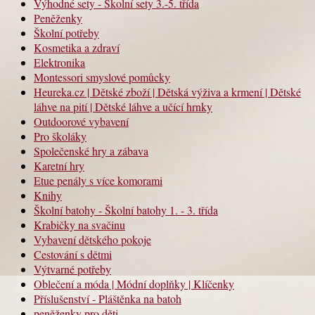
Výhodné sety - Školní sety 3.-5. třída
Peněženky
Školní potřeby
Kosmetika a zdraví
Elektronika
Montessori smyslové pomůcky
Heureka.cz | Dětské zboží | Dětská výživa a krmení | Dětské
láhve na pití | Dětské láhve a učící hrnky
Outdoorové vybavení
Pro školáky
Společenské hry a zábava
Karetní hry
Etue penály s více komorami
Knihy
Školní batohy - Školní batohy 1. - 3. třída
Krabičky na svačinu
Vybavení dětského pokoje
Cestování s dětmi
Výtvarné potřeby
Oblečení a móda | Módní doplňky | Klíčenky
Příslušenství - Pláštěnka na batoh
peněženky pro děti