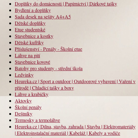
Doplňky do domácnosti | Papírnictví | Dárkové tašky
Bydlení a doplňky
Sada desek na sešity A4+A5
Dětské doplňky
Etue studentské
Stavebnice a kostky
Dětské kufříky
Příslušenství - Penály - Školní etue
Láhve na pití
Stavebnice kovové
Batohy pro studenty - střední škola
Ledvinky
Heureka.cz | Sport a outdoor | Outdoorové vybavení | Vaření v
přírodě | Chladící tašky a boxy
Láhve a krabičky
Aktovky
Školní penály
Deštníky
Termosky a termoláhve
Heureka.cz | Dílna, stavba, zahrada | Stavba | Elektromateriály
| Elektroinstalační materiál | Kabeláž | Kabely a vodiče