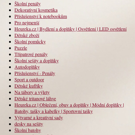
Školní penály
Dekorativní kosmetika
Příslušenství k notebookům
Pro nejmenší
Heureka.cz | Bydlení a doplňky | Osvětlení | LED osvětlení
Dětské zboží
Školní pomůcky
Puzzle
Třípatrové penály
Školní sešity a doplňky
Autodoplňky
Příslušenství - Penály
Sport a outdoor
Dětské kufříky
Na tábory a výlety
Dětské tritanové láhve
Heureka.cz | Oblečení, obuv a doplňky | Módní doplňky |
Batohy, tašky a kabelky | Sportovní tašky
Výtvarné a kreativní sady
desky na sešity
Školní batohy