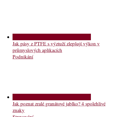
Jak pásy z PTFE s výztuží zlepšují výkon v
průmyslových aplikacích
Podnikání
Jak poznat zralé granátové jablko? 4 spolehlivé
znaky
Stravování