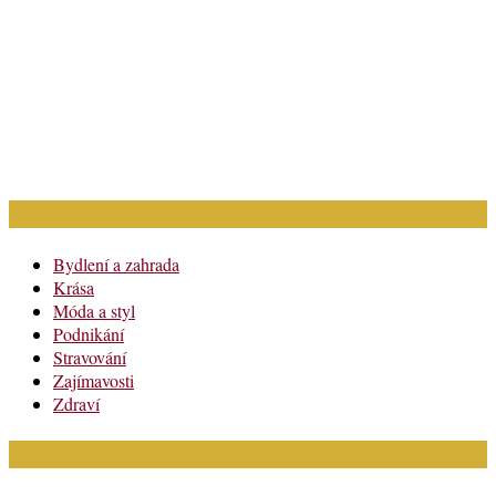
Rubriky článků
Bydlení a zahrada
Krása
Móda a styl
Podnikání
Stravování
Zajímavosti
Zdraví
Módní katalog