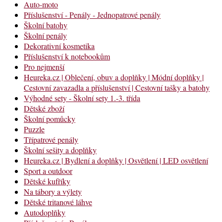
Auto-moto
Příslušenství - Penály - Jednopatrové penály
Školní batohy
Školní penály
Dekorativní kosmetika
Příslušenství k notebookům
Pro nejmenší
Heureka.cz | Oblečení, obuv a doplňky | Módní doplňky |
Cestovní zavazadla a příslušenství | Cestovní tašky a batohy
Výhodné sety - Školní sety 1.-3. třída
Dětské zboží
Školní pomůcky
Puzzle
Třípatrové penály
Školní sešity a doplňky
Heureka.cz | Bydlení a doplňky | Osvětlení | LED osvětlení
Sport a outdoor
Dětské kufříky
Na tábory a výlety
Dětské tritanové láhve
Autodoplňky