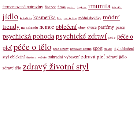
imunita
fermentované potraviny
finance
firma
gastro
hygiena
interiér
jídlo
módní
kosmetika
módní doplňky
ketodieta
léto
marketing
trendy
oblečení
nemoc
parfémy
ovoce
práce
na zahradu
obuv
psychické zdraví
psychická pohoda
péče o
péče
péče o tělo
pleť
sport
styl oblečení
péče o zuby
pěstování rostlin
stavba
zdravá pleť
styl oblékání
zahradní vybavení
zdravé jídlo
tinktura
večeře
zdravý životní styl
zdravé tělo