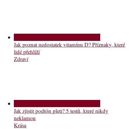
Jak poznat nedostatek vitamínu D? Příznaky, které
lidé přehlíží
Zdraví
Jak zjistit podtón pleti? 5 testů, které nikdy
neklamou
Krása