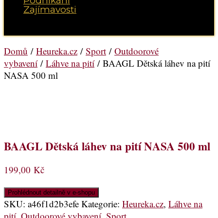
Podnikání
Zajímavosti
Vyberte možnost Stránka
Domů
/
Heureka.cz
/
Sport
/
Outdoorové
vybavení
/
Láhve na pití
/ BAAGL Dětská láhev na pití
NASA 500 ml
BAAGL Dětská láhev na pití NASA 500 ml
199,00
Kč
Prohlédnout detailně v e-shopu
SKU:
a46f1d2b3efe
Kategorie:
Heureka.cz
,
Láhve na
pití
,
Outdoorové vybavení
,
Sport