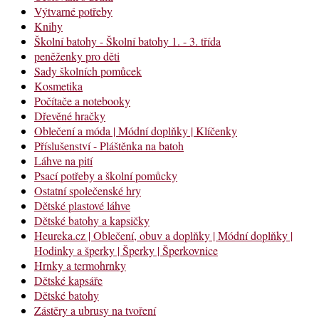
Výtvarné potřeby
Knihy
Školní batohy - Školní batohy 1. - 3. třída
peněženky pro děti
Sady školních pomůcek
Kosmetika
Počítače a notebooky
Dřevěné hračky
Oblečení a móda | Módní doplňky | Klíčenky
Příslušenství - Pláštěnka na batoh
Láhve na pití
Psací potřeby a školní pomůcky
Ostatní společenské hry
Dětské plastové láhve
Dětské batohy a kapsičky
Heureka.cz | Oblečení, obuv a doplňky | Módní doplňky |
Hodinky a šperky | Šperky | Šperkovnice
Hrnky a termohrnky
Dětské kapsáře
Dětské batohy
Zástěry a ubrusy na tvoření