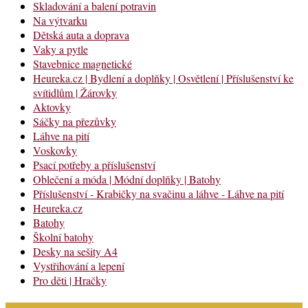
Skladování a balení potravin
Na výtvarku
Dětská auta a doprava
Vaky a pytle
Stavebnice magnetické
Heureka.cz | Bydlení a doplňky | Osvětlení | Příslušenství ke
svítidlům | Žárovky
Aktovky
Sáčky na přezůvky
Láhve na pití
Voskovky
Psací potřeby a příslušenství
Oblečení a móda | Módní doplňky | Batohy
Příslušenství - Krabičky na svačinu a láhve - Láhve na pití
Heureka.cz
Batohy
Školní batohy
Desky na sešity A4
Vystřihování a lepení
Pro děti | Hračky