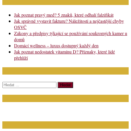
Nejnovější články
Jak poznat pravý med? 5 znaků, které odhalí falzifikát
Jak správně vystavit fakturu? Náležitosti a nejčastější chyby
OSVČ
Zákony a předpisy týkající se používání soukromých kamer u
domů
Domácí wellness – luxus dostupný každý den
Jak poznat nedostatek vitamínu D? Příznaky, které lidé
přehlíží
Chci najít:
Vyhledávání
Kontakt
Napište nám (dotazy, inzerce): info@bagit.cz
Vybírejte témata dle štítků