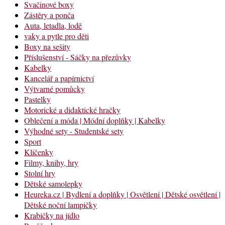
Svačinové boxy
Zástěry a ponča
Auta, letadla, lodě
vaky a pytle pro děti
Boxy na sešity
Příslušenství - Sáčky na přezůvky
Kabelky
Kancelář a papírnictví
Výtvarné pomůcky
Pastelky
Motorické a didaktické hračky
Oblečení a móda | Módní doplňky | Kabelky
Výhodné sety - Studentské sety
Sport
Klíčenky
Filmy, knihy, hry
Stolní hry
Dětské samolepky
Heureka.cz | Bydlení a doplňky | Osvětlení | Dětské osvětlení |
Dětské noční lampičky
Krabičky na jídlo