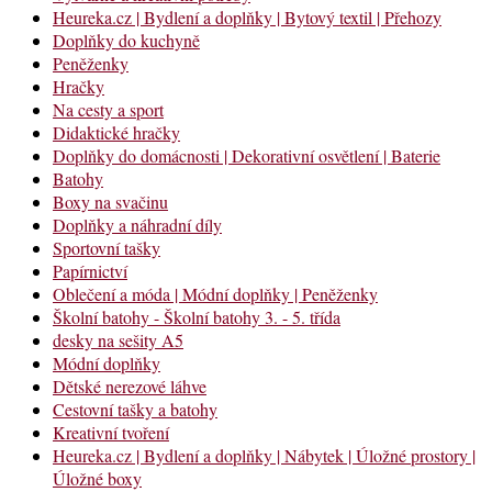
Heureka.cz | Bydlení a doplňky | Bytový textil | Přehozy
Doplňky do kuchyně
Peněženky
Hračky
Na cesty a sport
Didaktické hračky
Doplňky do domácnosti | Dekorativní osvětlení | Baterie
Batohy
Boxy na svačinu
Doplňky a náhradní díly
Sportovní tašky
Papírnictví
Oblečení a móda | Módní doplňky | Peněženky
Školní batohy - Školní batohy 3. - 5. třída
desky na sešity A5
Módní doplňky
Dětské nerezové láhve
Cestovní tašky a batohy
Kreativní tvoření
Heureka.cz | Bydlení a doplňky | Nábytek | Úložné prostory |
Úložné boxy