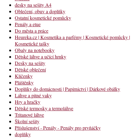
desky na sešity A4
Oblečení, obuv a doplňky
Ostatní kosmetické pomůcky
Penály a etue
Do města a práce
Heureka.cz | Kosmetika a parfémy | Kosmetické pomůcky |
Kosmetické tašky
Obaly na notebooky
Dětské láhve a učící hrnky
Desky na sešity
Dětské oblečení
Klíčenky
Pláštěnky
Doplňky do domácnosti | Papírnictví | Dárkové obálky
Láhve a pitné vaky
Hry a hračky
Dětské termosky a termoláhve
Tritanové láhve
Školní sešity
Příslušenství - Penály - Penály pro prvňáčky
doplňky