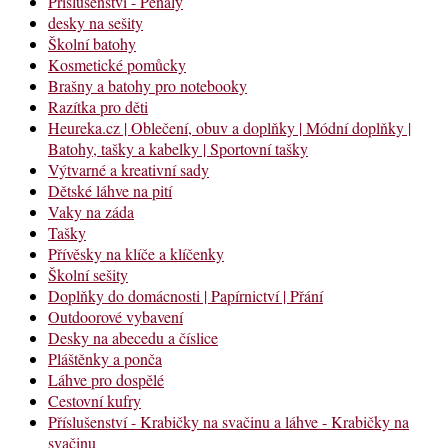
Příslušenství - Penály
desky na sešity
Školní batohy
Kosmetické pomůcky
Brašny a batohy pro notebooky
Razítka pro děti
Heureka.cz | Oblečení, obuv a doplňky | Módní doplňky |
Batohy, tašky a kabelky | Sportovní tašky
Výtvarné a kreativní sady
Dětské láhve na pití
Vaky na záda
Tašky
Přívěsky na klíče a klíčenky
Školní sešity
Doplňky do domácnosti | Papírnictví | Přání
Outdoorové vybavení
Desky na abecedu a číslice
Pláštěnky a ponča
Láhve pro dospělé
Cestovní kufry
Příslušenství - Krabičky na svačinu a láhve - Krabičky na
svačinu