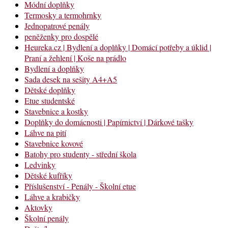
Módní doplňky
Termosky a termohrnky
Jednopatrové penály
peněženky pro dospělé
Heureka.cz | Bydlení a doplňky | Domácí potřeby a úklid |
Praní a žehlení | Koše na prádlo
Bydlení a doplňky
Sada desek na sešity A4+A5
Dětské doplňky
Etue studentské
Stavebnice a kostky
Doplňky do domácnosti | Papírnictví | Dárkové tašky
Láhve na pití
Stavebnice kovové
Batohy pro studenty - střední škola
Ledvinky
Dětské kufříky
Příslušenství - Penály - Školní etue
Láhve a krabičky
Aktovky
Školní penály