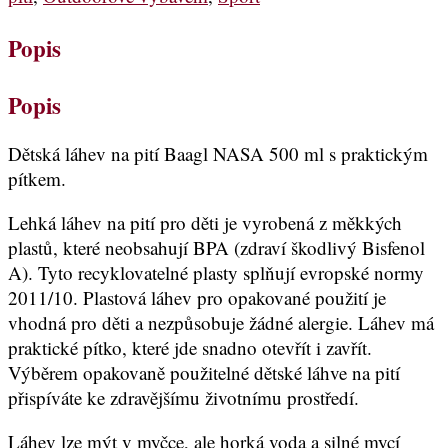
Popis
Popis
Dětská láhev na pití Baagl NASA 500 ml s praktickým
pítkem.
Lehká láhev na pití pro děti je vyrobená z měkkých
plastů, které neobsahují BPA (zdraví škodlivý Bisfenol
A). Tyto recyklovatelné plasty splňují evropské normy
2011/10. Plastová láhev pro opakované použití je
vhodná pro děti a nezpůsobuje žádné alergie. Láhev má
praktické pítko, které jde snadno otevřít i zavřít.
Výběrem opakovaně použitelné dětské láhve na pití
přispíváte ke zdravějšímu životnímu prostředí.
Láhev lze mýt v myčce, ale horká voda a silné mycí