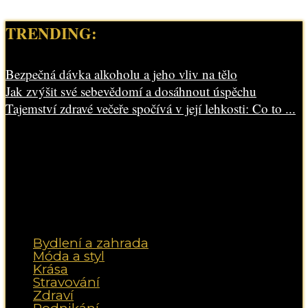
TRENDING:
Bezpečná dávka alkoholu a jeho vliv na tělo
Jak zvýšit své sebevědomí a dosáhnout úspěchu
Tajemství zdravé večeře spočívá v její lehkosti: Co to ...
Bydlení a zahrada
Móda a styl
Krása
Stravování
Zdraví