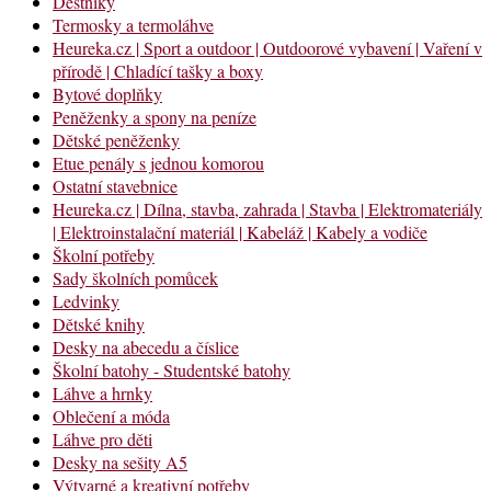
Deštníky
Termosky a termoláhve
Heureka.cz | Sport a outdoor | Outdoorové vybavení | Vaření v
přírodě | Chladící tašky a boxy
Bytové doplňky
Peněženky a spony na peníze
Dětské peněženky
Etue penály s jednou komorou
Ostatní stavebnice
Heureka.cz | Dílna, stavba, zahrada | Stavba | Elektromateriály
| Elektroinstalační materiál | Kabeláž | Kabely a vodiče
Školní potřeby
Sady školních pomůcek
Ledvinky
Dětské knihy
Desky na abecedu a číslice
Školní batohy - Studentské batohy
Láhve a hrnky
Oblečení a móda
Láhve pro děti
Desky na sešity A5
Výtvarné a kreativní potřeby