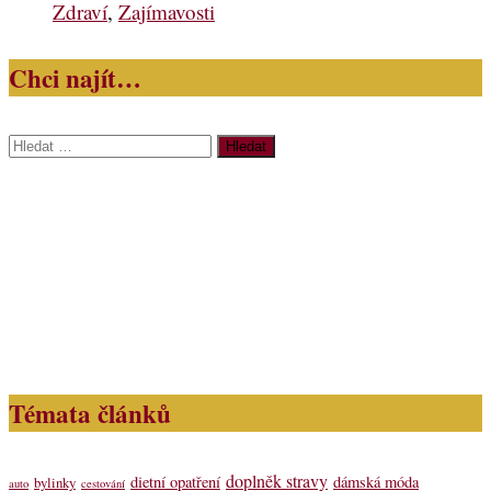
Zdraví
,
Zajímavosti
Chci najít…
Vyhledávání
Témata článků
doplněk stravy
dietní opatření
dámská móda
bylinky
auto
cestování