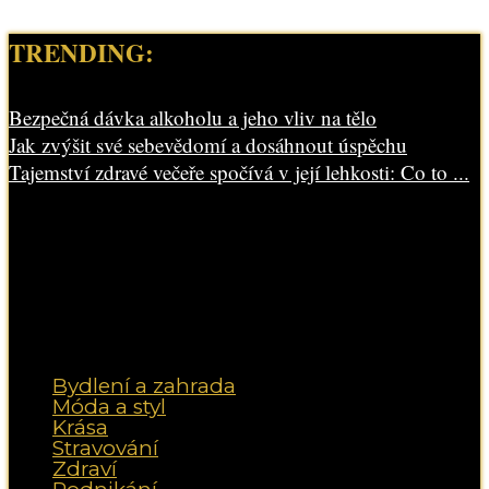
TRENDING:
Bezpečná dávka alkoholu a jeho vliv na tělo
Jak zvýšit své sebevědomí a dosáhnout úspěchu
Tajemství zdravé večeře spočívá v její lehkosti: Co to ...
Bydlení a zahrada
Móda a styl
Krása
Stravování
Zdraví