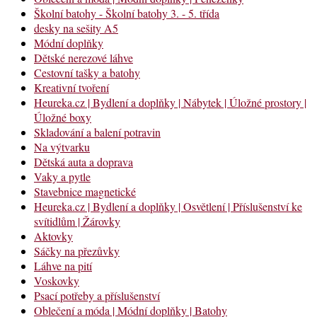
Školní batohy - Školní batohy 3. - 5. třída
desky na sešity A5
Módní doplňky
Dětské nerezové láhve
Cestovní tašky a batohy
Kreativní tvoření
Heureka.cz | Bydlení a doplňky | Nábytek | Úložné prostory |
Úložné boxy
Skladování a balení potravin
Na výtvarku
Dětská auta a doprava
Vaky a pytle
Stavebnice magnetické
Heureka.cz | Bydlení a doplňky | Osvětlení | Příslušenství ke
svítidlům | Žárovky
Aktovky
Sáčky na přezůvky
Láhve na pití
Voskovky
Psací potřeby a příslušenství
Oblečení a móda | Módní doplňky | Batohy