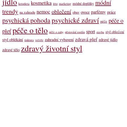
jídlo
módní
kosmetika
módní doplňky
ketodieta
léto
marketing
trendy
oblečení
nemoc
parfémy
ovoce
práce
na zahradu
obuv
psychické zdraví
psychická pohoda
péče o
péče
péče o tělo
pleť
sport
styl oblečení
péče o zuby
pěstování rostlin
stavba
zdravá pleť
styl oblékání
zahradní vybavení
zdravé jídlo
tinktura
večeře
zdravý životní styl
zdravé tělo