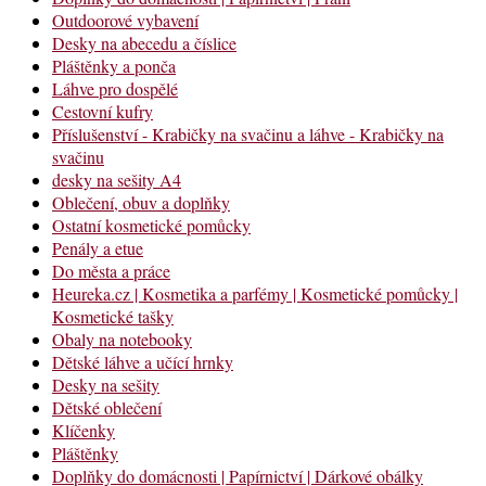
Outdoorové vybavení
Desky na abecedu a číslice
Pláštěnky a ponča
Láhve pro dospělé
Cestovní kufry
Příslušenství - Krabičky na svačinu a láhve - Krabičky na
svačinu
desky na sešity A4
Oblečení, obuv a doplňky
Ostatní kosmetické pomůcky
Penály a etue
Do města a práce
Heureka.cz | Kosmetika a parfémy | Kosmetické pomůcky |
Kosmetické tašky
Obaly na notebooky
Dětské láhve a učící hrnky
Desky na sešity
Dětské oblečení
Klíčenky
Pláštěnky
Doplňky do domácnosti | Papírnictví | Dárkové obálky