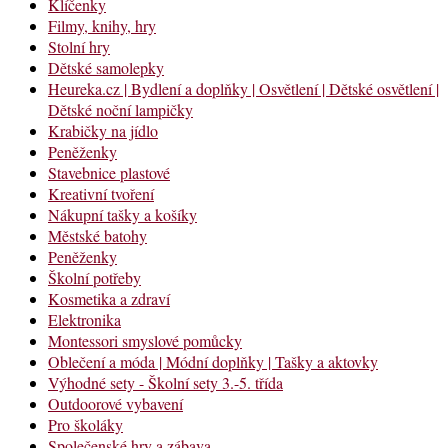
Klíčenky
Filmy, knihy, hry
Stolní hry
Dětské samolepky
Heureka.cz | Bydlení a doplňky | Osvětlení | Dětské osvětlení |
Dětské noční lampičky
Krabičky na jídlo
Peněženky
Stavebnice plastové
Kreativní tvoření
Nákupní tašky a košíky
Městské batohy
Peněženky
Školní potřeby
Kosmetika a zdraví
Elektronika
Montessori smyslové pomůcky
Oblečení a móda | Módní doplňky | Tašky a aktovky
Výhodné sety - Školní sety 3.-5. třída
Outdoorové vybavení
Pro školáky
Společenské hry a zábava