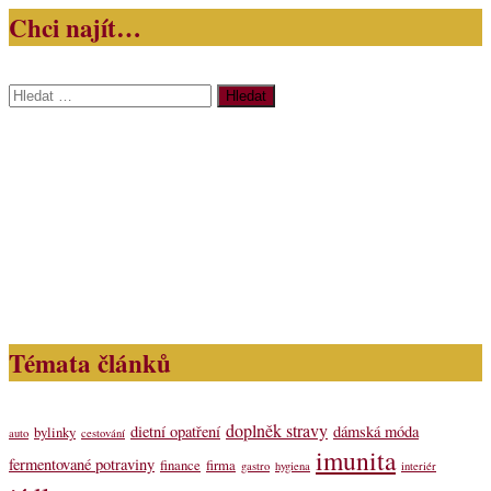
Chci najít…
Vyhledávání
Témata článků
doplněk stravy
dietní opatření
dámská móda
bylinky
auto
cestování
imunita
fermentované potraviny
finance
firma
gastro
hygiena
interiér