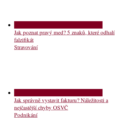
Jak poznat pravý med? 5 znaků, které odhalí
falzifikát
Stravování
Jak správně vystavit fakturu? Náležitosti a
nejčastější chyby OSVČ
Podnikání