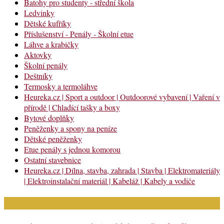
Batohy pro studenty - střední škola
Ledvinky
Dětské kufříky
Příslušenství - Penály - Školní etue
Láhve a krabičky
Aktovky
Školní penály
Deštníky
Termosky a termoláhve
Heureka.cz | Sport a outdoor | Outdoorové vybavení | Vaření v
přírodě | Chladící tašky a boxy
Bytové doplňky
Peněženky a spony na peníze
Dětské peněženky
Etue penály s jednou komorou
Ostatní stavebnice
Heureka.cz | Dílna, stavba, zahrada | Stavba | Elektromateriály
| Elektroinstalační materiál | Kabeláž | Kabely a vodiče
Nejnovější články