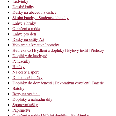
Ledvinky
Dětské knihy
Desky na abecedu a číslice
Školní batohy - Studentské batohy
Láhve a hrnky
Oblečení a móda
Láhve pro děti
Desky na sešity A5
Výtvarné a kreativní potřeby
Heureka.cz | Bydlení a doplňky | Bytový textil | Přehozy
Doplňky do kuchyně
Peněženky
Hračky
Na cesty a sport
Didaktické hračky
Doplňky do domácnosti | Dekorativní osvětlení | Baterie
Batohy
Boxy na svačinu
Doplňky a náhradní díly
Sportovní tašky
Papírnictví
Oblečení a móda | Módní doplňky | Peněženky