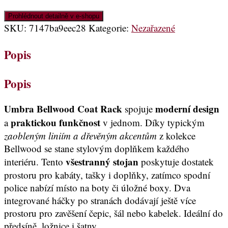
Prohlédnout detailně v e-shopu
SKU:
7147ba9eec28
Kategorie:
Nezařazené
Popis
Popis
Umbra Bellwood Coat Rack
moderní design
spojuje
praktickou funkčnost
a
v jednom. Díky typickým
zaobleným liniím a dřevěným akcentům
z kolekce
Bellwood se stane stylovým doplňkem každého
všestranný stojan
interiéru. Tento
poskytuje dostatek
prostoru pro kabáty, tašky i doplňky, zatímco spodní
police nabízí místo na boty či úložné boxy. Dva
integrované háčky po stranách dodávají ještě více
prostoru pro zavěšení čepic, šál nebo kabelek. Ideální do
předsíně, ložnice i šatny.