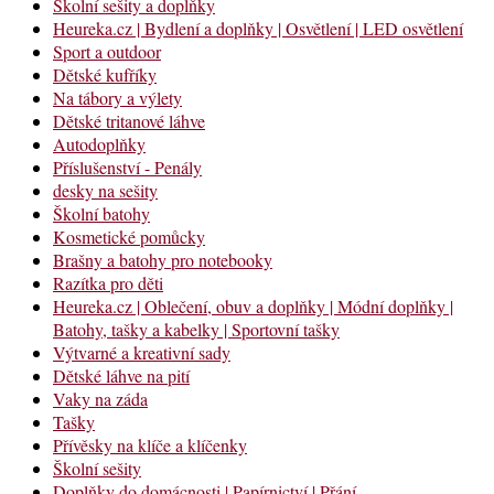
Školní sešity a doplňky
Heureka.cz | Bydlení a doplňky | Osvětlení | LED osvětlení
Sport a outdoor
Dětské kufříky
Na tábory a výlety
Dětské tritanové láhve
Autodoplňky
Příslušenství - Penály
desky na sešity
Školní batohy
Kosmetické pomůcky
Brašny a batohy pro notebooky
Razítka pro děti
Heureka.cz | Oblečení, obuv a doplňky | Módní doplňky |
Batohy, tašky a kabelky | Sportovní tašky
Výtvarné a kreativní sady
Dětské láhve na pití
Vaky na záda
Tašky
Přívěsky na klíče a klíčenky
Školní sešity
Doplňky do domácnosti | Papírnictví | Přání