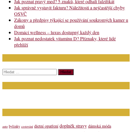
Jak poznat pravý med? 5 znaků, které odhalí falzifikát
Jak správně vystavit fakturu? Náležitosti a nejčastější chyby
OSVČ
Zákony a předpisy týkající se používání soukromých kamer u
domů
Domácí wellness – luxus dostupný každý den
Jak poznat nedostatek vitamínu D? Příznaky, které lidé
přehlíží
Chci najít:
Vyhledávání
Kontakt
Napište nám (dotazy, inzerce): info@bagit.cz
Vybírejte témata dle štítků
doplněk stravy
dietní opatření
dámská móda
bylinky
auto
cestování