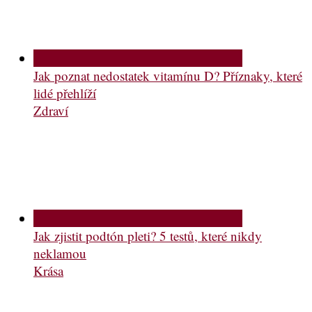
Jak poznat nedostatek vitamínu D? Příznaky, které
lidé přehlíží
Zdraví
Jak zjistit podtón pleti? 5 testů, které nikdy
neklamou
Krása