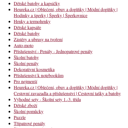
Dětské batohy a kapsičky
Heureka.cz | Oblečení, obuv a doplňky | Módní doplňky |
Hodinky a šperky | Šperky | Šperkovnice
Hrnky a termohrnky
Dětské kapsáře
Dětské batohy
Zástěry a ubrusy na tvoření
Auto-moto
Příslušenství - Penály - Jednopatrové penály
Školní batohy
Školní penály
Dekorativní kosmetika
Příslušenství k notebookům
Pro nejmenší
Heureka.cz | Oblečení, obuv a doplňky | Módní doplňky |
Cestovní zavazadla a příslušenství | Cestovní tašky a batohy
Výhodné sety - Školní sety 1.-3. třída
Dětské zboží
Školní pomůcky
Puzzle
Třípatrové penály