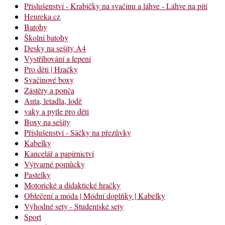
Příslušenství - Krabičky na svačinu a láhve - Láhve na pití
Heureka.cz
Batohy
Školní batohy
Desky na sešity A4
Vystřihování a lepení
Pro děti | Hračky
Svačinové boxy
Zástěry a ponča
Auta, letadla, lodě
vaky a pytle pro děti
Boxy na sešity
Příslušenství - Sáčky na přezůvky
Kabelky
Kancelář a papírnictví
Výtvarné pomůcky
Pastelky
Motorické a didaktické hračky
Oblečení a móda | Módní doplňky | Kabelky
Výhodné sety - Studentské sety
Sport