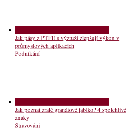
Jak pásy z PTFE s výztuží zlepšují výkon v
průmyslových aplikacích
Podnikání
Jak poznat zralé granátové jablko? 4 spolehlivé
znaky
Stravování