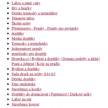
Láhve a pitné vaky
Hry a hračky
Dětské termosky a termoláhve
Tritanové láhve
Školní sešity
Příslušenství - Penály - Penály pro prvňáčky
doplňky
Módní doplňky
Termosky a termohrnky
Jednopatrové penály
peněženky pro dospělé
Heureka.cz | Bydlení a doplňky | Domácí potřeby a úklid |
Praní a žehlení | Koše na prádlo
Bydlení a doplňky
Sada desek na sešity A4+A5
Dětské doplňky
Etue studentské
Stavebnice a kostky
Doplňky do domácnosti | Papírnictví | Dárkové tašky
Láhve na pití
Stavebnice kovové