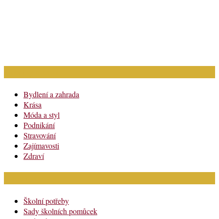
Rubriky článků
Bydlení a zahrada
Krása
Móda a styl
Podnikání
Stravování
Zajímavosti
Zdraví
Módní katalog
Školní potřeby
Sady školních pomůcek