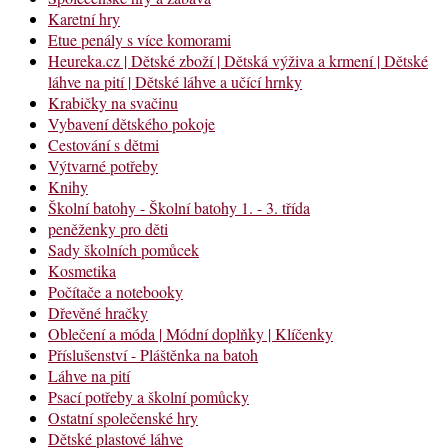
Karetní hry
Etue penály s více komorami
Heureka.cz | Dětské zboží | Dětská výživa a krmení | Dětské
láhve na pití | Dětské láhve a učící hrnky
Krabičky na svačinu
Vybavení dětského pokoje
Cestování s dětmi
Výtvarné potřeby
Knihy
Školní batohy - Školní batohy 1. - 3. třída
peněženky pro děti
Sady školních pomůcek
Kosmetika
Počítače a notebooky
Dřevěné hračky
Oblečení a móda | Módní doplňky | Klíčenky
Příslušenství - Pláštěnka na batoh
Láhve na pití
Psací potřeby a školní pomůcky
Ostatní společenské hry
Dětské plastové láhve