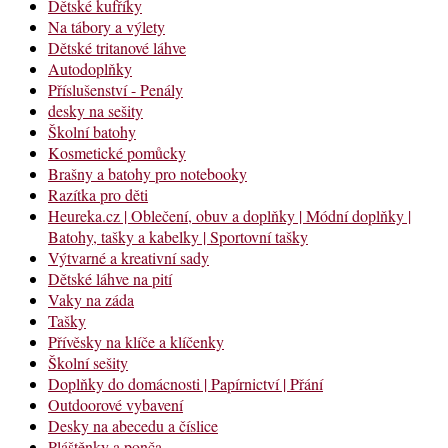
Dětské kufříky
Na tábory a výlety
Dětské tritanové láhve
Autodoplňky
Příslušenství - Penály
desky na sešity
Školní batohy
Kosmetické pomůcky
Brašny a batohy pro notebooky
Razítka pro děti
Heureka.cz | Oblečení, obuv a doplňky | Módní doplňky |
Batohy, tašky a kabelky | Sportovní tašky
Výtvarné a kreativní sady
Dětské láhve na pití
Vaky na záda
Tašky
Přívěsky na klíče a klíčenky
Školní sešity
Doplňky do domácnosti | Papírnictví | Přání
Outdoorové vybavení
Desky na abecedu a číslice
Pláštěnky a ponča