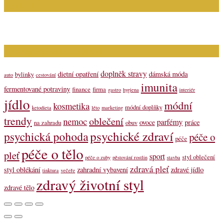
Kontakt
Napište nám (dotazy, inzerce): info@bagit.cz
Vybírejte témata dle štítků
doplněk stravy
dietní opatření
dámská móda
bylinky
auto
cestování
imunita
fermentované potraviny
finance
firma
gastro
hygiena
interiér
jídlo
módní
kosmetika
módní doplňky
ketodieta
léto
marketing
trendy
oblečení
nemoc
parfémy
ovoce
práce
na zahradu
obuv
psychické zdraví
psychická pohoda
péče o
péče
péče o tělo
pleť
sport
styl oblečení
péče o zuby
pěstování rostlin
stavba
zdravá pleť
styl oblékání
zahradní vybavení
zdravé jídlo
tinktura
večeře
zdravý životní styl
zdravé tělo