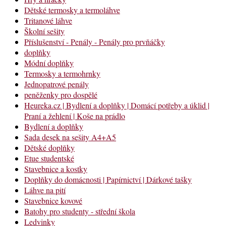
Dětské termosky a termoláhve
Tritanové láhve
Školní sešity
Příslušenství - Penály - Penály pro prvňáčky
doplňky
Módní doplňky
Termosky a termohrnky
Jednopatrové penály
peněženky pro dospělé
Heureka.cz | Bydlení a doplňky | Domácí potřeby a úklid |
Praní a žehlení | Koše na prádlo
Bydlení a doplňky
Sada desek na sešity A4+A5
Dětské doplňky
Etue studentské
Stavebnice a kostky
Doplňky do domácnosti | Papírnictví | Dárkové tašky
Láhve na pití
Stavebnice kovové
Batohy pro studenty - střední škola
Ledvinky