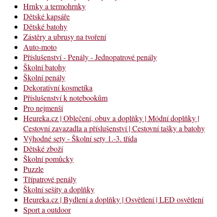
Hrnky a termohrnky
Dětské kapsáře
Dětské batohy
Zástěry a ubrusy na tvoření
Auto-moto
Příslušenství - Penály - Jednopatrové penály
Školní batohy
Školní penály
Dekorativní kosmetika
Příslušenství k notebookům
Pro nejmenší
Heureka.cz | Oblečení, obuv a doplňky | Módní doplňky |
Cestovní zavazadla a příslušenství | Cestovní tašky a batohy
Výhodné sety - Školní sety 1.-3. třída
Dětské zboží
Školní pomůcky
Puzzle
Třípatrové penály
Školní sešity a doplňky
Heureka.cz | Bydlení a doplňky | Osvětlení | LED osvětlení
Sport a outdoor