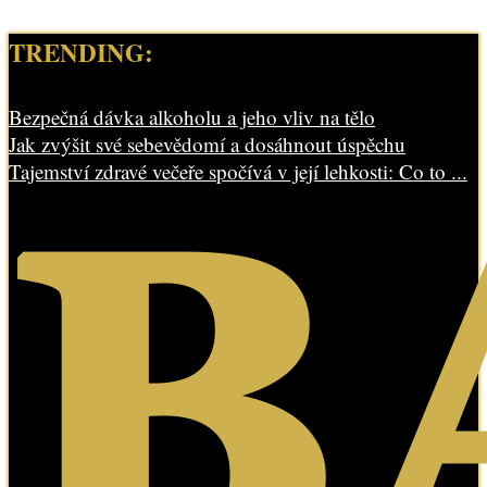
TRENDING:
Bezpečná dávka alkoholu a jeho vliv na tělo
Jak zvýšit své sebevědomí a dosáhnout úspěchu
Tajemství zdravé večeře spočívá v její lehkosti: Co to ...