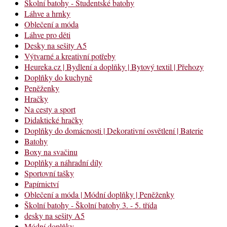
Školní batohy - Studentské batohy
Láhve a hrnky
Oblečení a móda
Láhve pro děti
Desky na sešity A5
Výtvarné a kreativní potřeby
Heureka.cz | Bydlení a doplňky | Bytový textil | Přehozy
Doplňky do kuchyně
Peněženky
Hračky
Na cesty a sport
Didaktické hračky
Doplňky do domácnosti | Dekorativní osvětlení | Baterie
Batohy
Boxy na svačinu
Doplňky a náhradní díly
Sportovní tašky
Papírnictví
Oblečení a móda | Módní doplňky | Peněženky
Školní batohy - Školní batohy 3. - 5. třída
desky na sešity A5
Módní doplňky