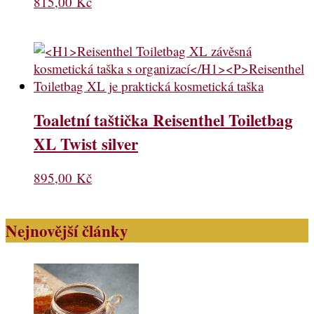
815,00
Kč
Toaletní taštička Reisenthel Toiletbag
XL Twist silver
895,00
Kč
Nejnovější články