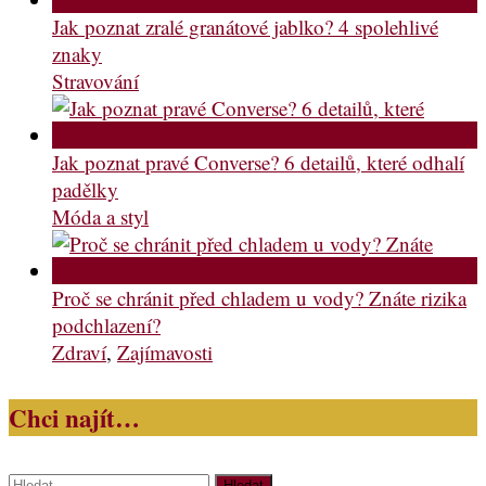
Jak poznat zralé granátové jablko? 4 spolehlivé
znaky
Stravování
Jak poznat pravé Converse? 6 detailů, které odhalí
padělky
Móda a styl
Proč se chránit před chladem u vody? Znáte rizika
podchlazení?
Zdraví
,
Zajímavosti
Chci najít…
Vyhledávání