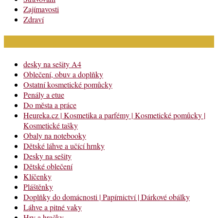
Zajímavosti
Zdraví
Módní katalog
desky na sešity A4
Oblečení, obuv a doplňky
Ostatní kosmetické pomůcky
Penály a etue
Do města a práce
Heureka.cz | Kosmetika a parfémy | Kosmetické pomůcky |
Kosmetické tašky
Obaly na notebooky
Dětské láhve a učící hrnky
Desky na sešity
Dětské oblečení
Klíčenky
Pláštěnky
Doplňky do domácnosti | Papírnictví | Dárkové obálky
Láhve a pitné vaky
Hry a hračky