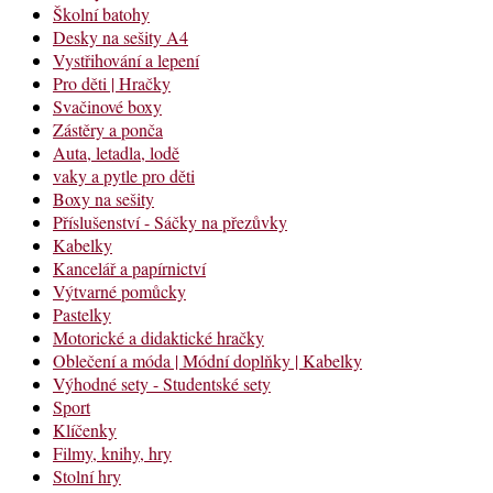
Školní batohy
Desky na sešity A4
Vystřihování a lepení
Pro děti | Hračky
Svačinové boxy
Zástěry a ponča
Auta, letadla, lodě
vaky a pytle pro děti
Boxy na sešity
Příslušenství - Sáčky na přezůvky
Kabelky
Kancelář a papírnictví
Výtvarné pomůcky
Pastelky
Motorické a didaktické hračky
Oblečení a móda | Módní doplňky | Kabelky
Výhodné sety - Studentské sety
Sport
Klíčenky
Filmy, knihy, hry
Stolní hry