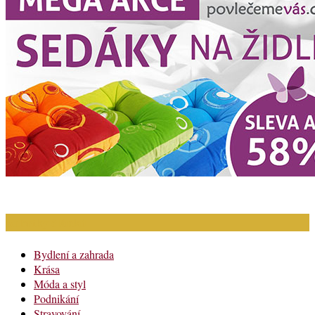
Rubriky článků
Bydlení a zahrada
Krása
Móda a styl
Podnikání
Stravování