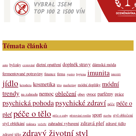
Témata článků
doplněk stravy
dietní opatření
dámská móda
bylinky
auto
cestování
imunita
fermentované potraviny
finance
firma
gastro
hygiena
interiér
jídlo
módní
kosmetika
módní doplňky
ketodieta
léto
marketing
trendy
oblečení
nemoc
parfémy
ovoce
práce
na zahradu
obuv
psychické zdraví
psychická pohoda
péče o
péče
péče o tělo
pleť
sport
styl oblečení
péče o zuby
pěstování rostlin
stavba
zdravá pleť
styl oblékání
zahradní vybavení
zdravé jídlo
tinktura
večeře
zdravý životní styl
zdravé tělo