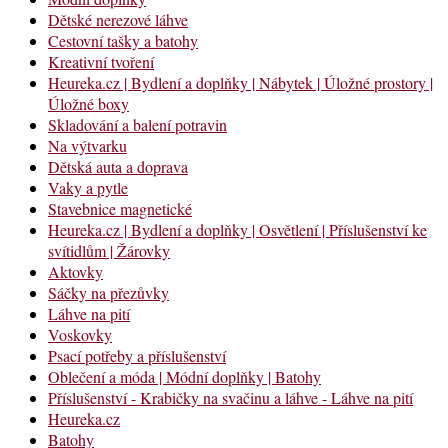
Dětské nerezové láhve
Cestovní tašky a batohy
Kreativní tvoření
Heureka.cz | Bydlení a doplňky | Nábytek | Úložné prostory |
Úložné boxy
Skladování a balení potravin
Na výtvarku
Dětská auta a doprava
Vaky a pytle
Stavebnice magnetické
Heureka.cz | Bydlení a doplňky | Osvětlení | Příslušenství ke
svítidlům | Žárovky
Aktovky
Sáčky na přezůvky
Láhve na pití
Voskovky
Psací potřeby a příslušenství
Oblečení a móda | Módní doplňky | Batohy
Příslušenství - Krabičky na svačinu a láhve - Láhve na pití
Heureka.cz
Batohy