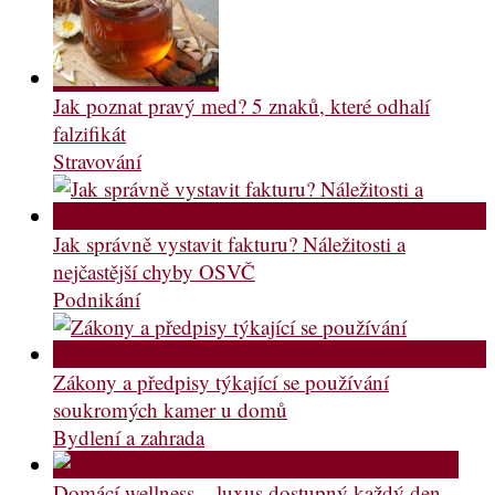
Jak poznat pravý med? 5 znaků, které odhalí
falzifikát
Stravování
Jak správně vystavit fakturu? Náležitosti a
nejčastější chyby OSVČ
Podnikání
Zákony a předpisy týkající se používání
soukromých kamer u domů
Bydlení a zahrada
Domácí wellness – luxus dostupný každý den