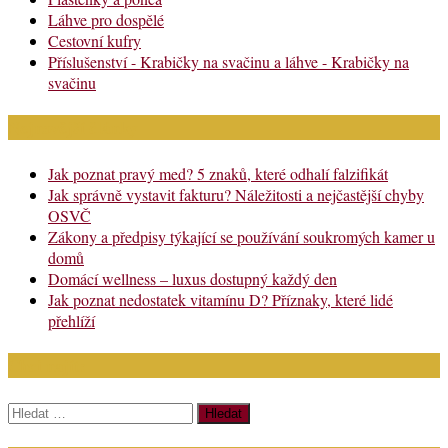
Láhve pro dospělé
Cestovní kufry
Příslušenství - Krabičky na svačinu a láhve - Krabičky na
svačinu
Nejnovější články
Jak poznat pravý med? 5 znaků, které odhalí falzifikát
Jak správně vystavit fakturu? Náležitosti a nejčastější chyby
OSVČ
Zákony a předpisy týkající se používání soukromých kamer u
domů
Domácí wellness – luxus dostupný každý den
Jak poznat nedostatek vitamínu D? Příznaky, které lidé
přehlíží
Chci najít:
Vyhledávání