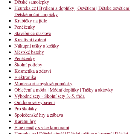
Dětské samolepky
Heureka.cz | Bydlení a doplňky | Osvětlení | Dětské osvětlení |
Dětské noční lampičky
Krabičky na jídlo
Peněženky
Stavebnice plastové
Kreativní tvoření
Nákupní tašky a košíky
Městské batohy
Peněženky
Školní potřeby
Kosmetika a zdraví
Elektronika
Montessori smyslové pomůcky
Oblečení a móda | Módní doplňky | Tašky a aktovky
Výhodné sety - Školní sety 3.-5. třída
Outdoorové vybavení
Pro školáky
Společenské hry a zábava
Karetní hry
Etue penály s více komorami
Heureka.cz | Dětské zboží | Dětská výživa a krmení | Dětské