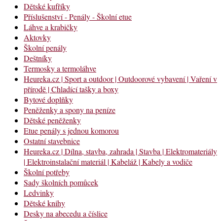
Dětské kufříky
Příslušenství - Penály - Školní etue
Láhve a krabičky
Aktovky
Školní penály
Deštníky
Termosky a termoláhve
Heureka.cz | Sport a outdoor | Outdoorové vybavení | Vaření v
přírodě | Chladící tašky a boxy
Bytové doplňky
Peněženky a spony na peníze
Dětské peněženky
Etue penály s jednou komorou
Ostatní stavebnice
Heureka.cz | Dílna, stavba, zahrada | Stavba | Elektromateriály
| Elektroinstalační materiál | Kabeláž | Kabely a vodiče
Školní potřeby
Sady školních pomůcek
Ledvinky
Dětské knihy
Desky na abecedu a číslice