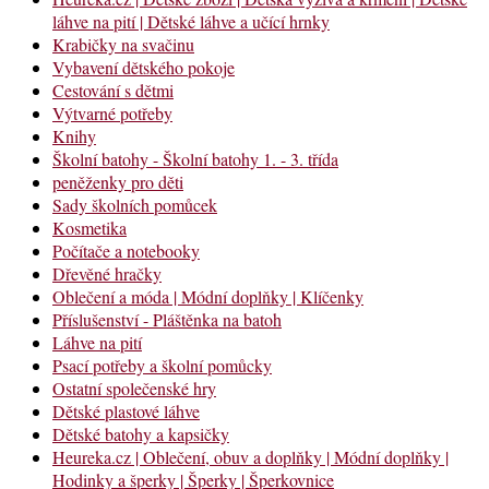
láhve na pití | Dětské láhve a učící hrnky
Krabičky na svačinu
Vybavení dětského pokoje
Cestování s dětmi
Výtvarné potřeby
Knihy
Školní batohy - Školní batohy 1. - 3. třída
peněženky pro děti
Sady školních pomůcek
Kosmetika
Počítače a notebooky
Dřevěné hračky
Oblečení a móda | Módní doplňky | Klíčenky
Příslušenství - Pláštěnka na batoh
Láhve na pití
Psací potřeby a školní pomůcky
Ostatní společenské hry
Dětské plastové láhve
Dětské batohy a kapsičky
Heureka.cz | Oblečení, obuv a doplňky | Módní doplňky |
Hodinky a šperky | Šperky | Šperkovnice