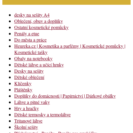
Módní katalog
desky na sešity A4
Oblečení, obuv a doplňky
Ostatní kosmetické pomůcky
Penály a etue
Do města a práce
Heureka.cz | Kosmetika a parfémy | Kosmetické pomůcky |
Kosmetické tašky
Obaly na notebooky
Dětské láhve a učící hrnky
Desky na sešity
Dětské oblečení
Klíčenky
Pláštěnky
Doplňky do domácnosti | Papírnictví | Dárkové obálky
Láhve a pitné vaky
Hry a hračky
Dětské termosky a termoláhve
Tritanové láhve
Školní sešity