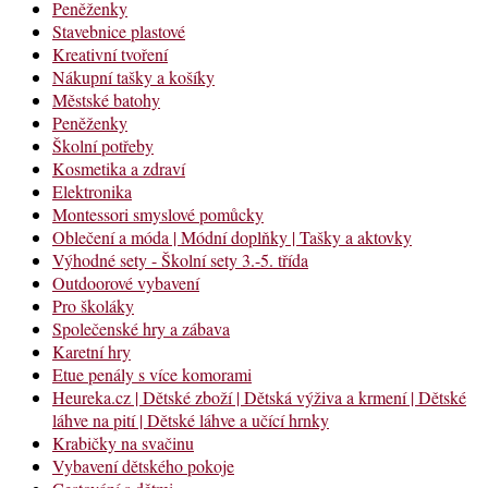
Peněženky
Stavebnice plastové
Kreativní tvoření
Nákupní tašky a košíky
Městské batohy
Peněženky
Školní potřeby
Kosmetika a zdraví
Elektronika
Montessori smyslové pomůcky
Oblečení a móda | Módní doplňky | Tašky a aktovky
Výhodné sety - Školní sety 3.-5. třída
Outdoorové vybavení
Pro školáky
Společenské hry a zábava
Karetní hry
Etue penály s více komorami
Heureka.cz | Dětské zboží | Dětská výživa a krmení | Dětské
láhve na pití | Dětské láhve a učící hrnky
Krabičky na svačinu
Vybavení dětského pokoje