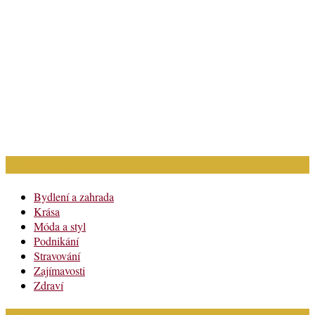
Rubriky článků
Bydlení a zahrada
Krása
Móda a styl
Podnikání
Stravování
Zajímavosti
Zdraví