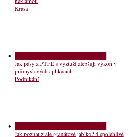
neklamou
Krása
Jak pásy z PTFE s výztuží zlepšují výkon v
průmyslových aplikacích
Podnikání
Jak poznat zralé granátové jablko? 4 spolehlivé