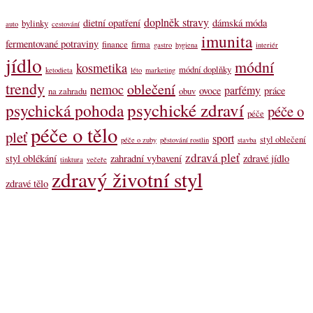
doplněk stravy
dietní opatření
dámská móda
bylinky
auto
cestování
imunita
fermentované potraviny
finance
firma
gastro
hygiena
interiér
jídlo
módní
kosmetika
módní doplňky
ketodieta
léto
marketing
trendy
oblečení
nemoc
parfémy
ovoce
práce
na zahradu
obuv
psychické zdraví
psychická pohoda
péče o
péče
péče o tělo
pleť
sport
styl oblečení
péče o zuby
pěstování rostlin
stavba
zdravá pleť
styl oblékání
zahradní vybavení
zdravé jídlo
tinktura
večeře
zdravý životní styl
zdravé tělo