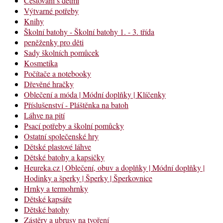
Cestování s dětmi
Výtvarné potřeby
Knihy
Školní batohy - Školní batohy 1. - 3. třída
peněženky pro děti
Sady školních pomůcek
Kosmetika
Počítače a notebooky
Dřevěné hračky
Oblečení a móda | Módní doplňky | Klíčenky
Příslušenství - Pláštěnka na batoh
Láhve na pití
Psací potřeby a školní pomůcky
Ostatní společenské hry
Dětské plastové láhve
Dětské batohy a kapsičky
Heureka.cz | Oblečení, obuv a doplňky | Módní doplňky |
Hodinky a šperky | Šperky | Šperkovnice
Hrnky a termohrnky
Dětské kapsáře
Dětské batohy
Zástěry a ubrusy na tvoření