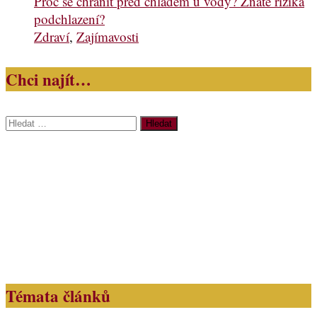
Proč se chránit před chladem u vody? Znáte rizika
podchlazení?
Zdraví
,
Zajímavosti
Chci najít…
Vyhledávání
Témata článků