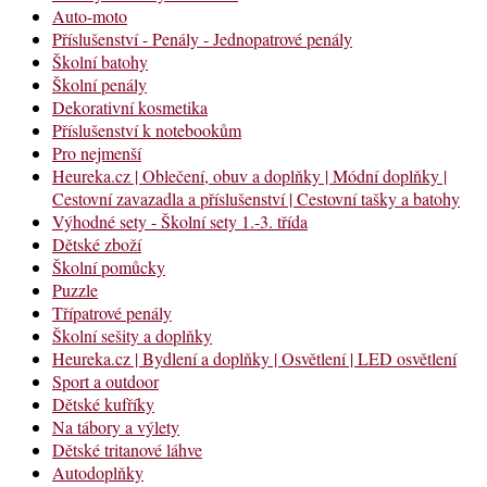
Auto-moto
Příslušenství - Penály - Jednopatrové penály
Školní batohy
Školní penály
Dekorativní kosmetika
Příslušenství k notebookům
Pro nejmenší
Heureka.cz | Oblečení, obuv a doplňky | Módní doplňky |
Cestovní zavazadla a příslušenství | Cestovní tašky a batohy
Výhodné sety - Školní sety 1.-3. třída
Dětské zboží
Školní pomůcky
Puzzle
Třípatrové penály
Školní sešity a doplňky
Heureka.cz | Bydlení a doplňky | Osvětlení | LED osvětlení
Sport a outdoor
Dětské kufříky
Na tábory a výlety
Dětské tritanové láhve
Autodoplňky