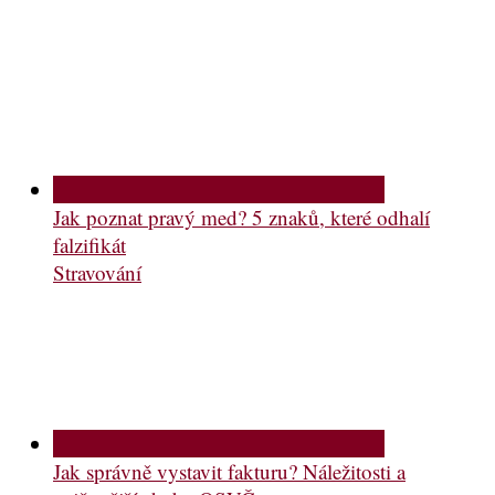
Jak poznat pravý med? 5 znaků, které odhalí
falzifikát
Stravování
Jak správně vystavit fakturu? Náležitosti a