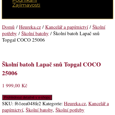
Podnikání
Zajímavosti
Vyberte možnost Stránka
Domů
/
Heureka.cz
/
Kancelář a papírnictví
/
Školní
potřeby
/
Školní batohy
/ Školní batoh Lapač snů
Topgal COCO 25006
Školní batoh Lapač snů Topgal COCO
25006
1 999,00
Kč
Prohlédnout detailně v e-shopu
SKU:
f61eea048fe2
Kategorie:
Heureka.cz
,
Kancelář a
papírnictví
,
Školní batohy
,
Školní potřeby