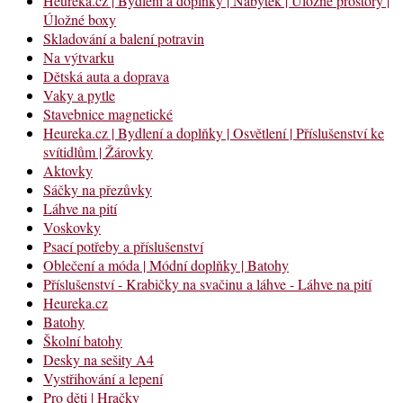
Heureka.cz | Bydlení a doplňky | Nábytek | Úložné prostory |
Úložné boxy
Skladování a balení potravin
Na výtvarku
Dětská auta a doprava
Vaky a pytle
Stavebnice magnetické
Heureka.cz | Bydlení a doplňky | Osvětlení | Příslušenství ke
svítidlům | Žárovky
Aktovky
Sáčky na přezůvky
Láhve na pití
Voskovky
Psací potřeby a příslušenství
Oblečení a móda | Módní doplňky | Batohy
Příslušenství - Krabičky na svačinu a láhve - Láhve na pití
Heureka.cz
Batohy
Školní batohy
Desky na sešity A4
Vystřihování a lepení
Pro děti | Hračky