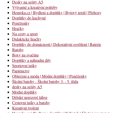
Desky na sešity A5
Výtvarné a kreativní potřeby
Heureka.cz | Bydlení a doplňky | Bytový textil | Přehozy
Doplňky do kuchyně
Peněženky
Hračky
Na cesty a sport
Didaktické hračky
Doplňky do domácnosti | Dekorativní osvětlení | Baterie
Batohy
Boxy na svačinu
Doplňky a náhradní díly
Sportovní tašky
Papírnictví
Oblečení a móda | Módní doplňky | Peněženky
Školní batohy - Školní batohy 3. - 5. třída
desky na sešity A5
Módní doplňky
Dětské nerezové láhve
Cestovní tašky a batohy
Kreativní tvoření