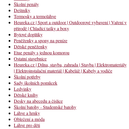
Školní penály
Deštníky
Termosky a termoláhve
Heureka.cz | Sport a outdoor | Outdoorové vybavení | Vaření v
přírodě | Chladící tašky a boxy
Bytové doplňky
Peněženky a spony na peníze
Dětské peněženky
Etue penály s jednou komorou
Ostatní stavebnice
Heureka.cz | Dílna, stavba, zahrada | Stavba | Elektromateriály
| Elektroinstalační materiál | Kabeláž | Kabely a vodiče
Školní potřeby
Sady školních pomůcek
Ledvinky
Dětské knihy
Desky na abecedu a číslice
Školní batohy - Studentské batohy
Láhve a hrnky
Oblečení a móda
Láhve pro děti