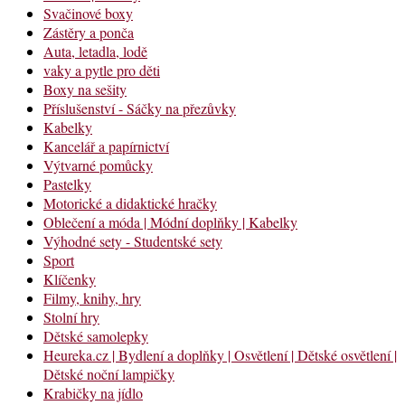
Svačinové boxy
Zástěry a ponča
Auta, letadla, lodě
vaky a pytle pro děti
Boxy na sešity
Příslušenství - Sáčky na přezůvky
Kabelky
Kancelář a papírnictví
Výtvarné pomůcky
Pastelky
Motorické a didaktické hračky
Oblečení a móda | Módní doplňky | Kabelky
Výhodné sety - Studentské sety
Sport
Klíčenky
Filmy, knihy, hry
Stolní hry
Dětské samolepky
Heureka.cz | Bydlení a doplňky | Osvětlení | Dětské osvětlení |
Dětské noční lampičky
Krabičky na jídlo