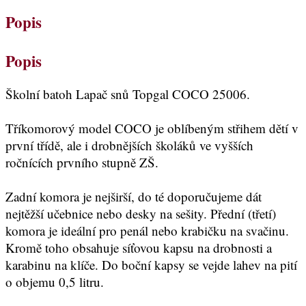
Popis
Popis
Školní batoh Lapač snů Topgal COCO 25006.
Tříkomorový model COCO je oblíbeným střihem dětí v
první třídě, ale i drobnějších školáků ve vyšších
ročnících prvního stupně ZŠ.
Zadní komora je nejširší, do té doporučujeme dát
nejtěžší učebnice nebo desky na sešity. Přední (třetí)
komora je ideální pro penál nebo krabičku na svačinu.
Kromě toho obsahuje síťovou kapsu na drobnosti a
karabinu na klíče. Do boční kapsy se vejde lahev na pití
o objemu 0,5 litru.