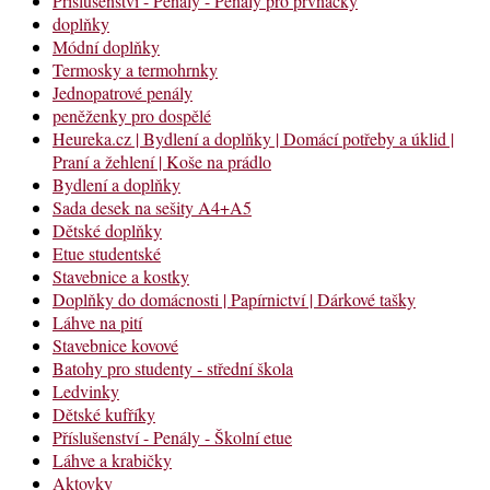
Příslušenství - Penály - Penály pro prvňáčky
doplňky
Módní doplňky
Termosky a termohrnky
Jednopatrové penály
peněženky pro dospělé
Heureka.cz | Bydlení a doplňky | Domácí potřeby a úklid |
Praní a žehlení | Koše na prádlo
Bydlení a doplňky
Sada desek na sešity A4+A5
Dětské doplňky
Etue studentské
Stavebnice a kostky
Doplňky do domácnosti | Papírnictví | Dárkové tašky
Láhve na pití
Stavebnice kovové
Batohy pro studenty - střední škola
Ledvinky
Dětské kufříky
Příslušenství - Penály - Školní etue
Láhve a krabičky
Aktovky