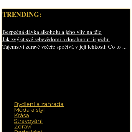
TRENDING:
Bezpečná dávka alkoholu a jeho vliv na tělo
Jak zvýšit své sebevědomí a dosáhnout úspěchu
Tajemství zdravé večeře spočívá v její lehkosti: Co to ...
Bydlení a zahrada
Móda a styl
Krása
Stravování
Zdraví