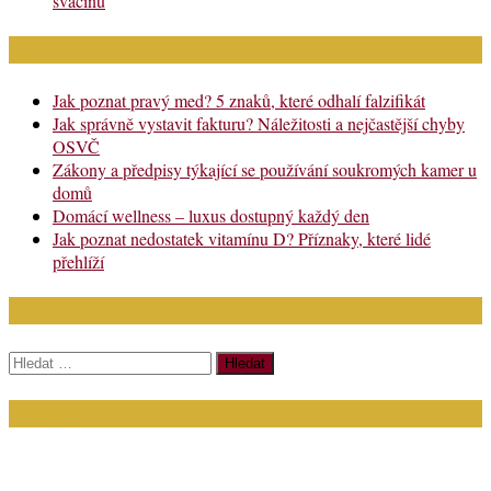
svačinu
Nejnovější články
Jak poznat pravý med? 5 znaků, které odhalí falzifikát
Jak správně vystavit fakturu? Náležitosti a nejčastější chyby
OSVČ
Zákony a předpisy týkající se používání soukromých kamer u
domů
Domácí wellness – luxus dostupný každý den
Jak poznat nedostatek vitamínu D? Příznaky, které lidé
přehlíží
Chci najít:
Vyhledávání
Kontakt
Napište nám (dotazy, inzerce): info@bagit.cz