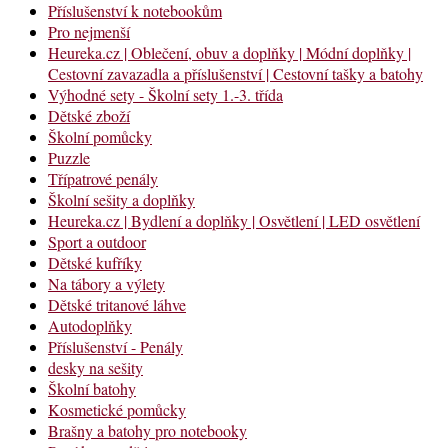
Příslušenství k notebookům
Pro nejmenší
Heureka.cz | Oblečení, obuv a doplňky | Módní doplňky |
Cestovní zavazadla a příslušenství | Cestovní tašky a batohy
Výhodné sety - Školní sety 1.-3. třída
Dětské zboží
Školní pomůcky
Puzzle
Třípatrové penály
Školní sešity a doplňky
Heureka.cz | Bydlení a doplňky | Osvětlení | LED osvětlení
Sport a outdoor
Dětské kufříky
Na tábory a výlety
Dětské tritanové láhve
Autodoplňky
Příslušenství - Penály
desky na sešity
Školní batohy
Kosmetické pomůcky
Brašny a batohy pro notebooky