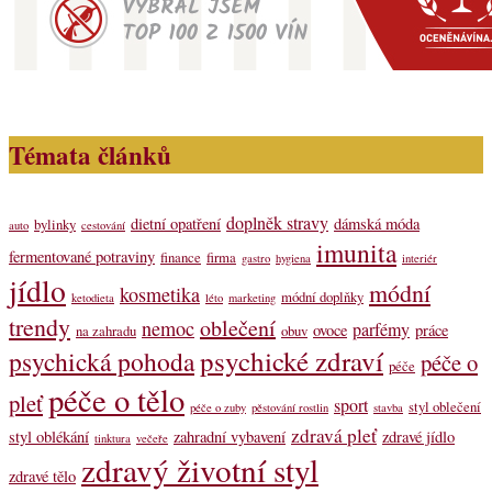
Témata článků
doplněk stravy
dietní opatření
dámská móda
bylinky
auto
cestování
imunita
fermentované potraviny
finance
firma
gastro
hygiena
interiér
jídlo
módní
kosmetika
módní doplňky
ketodieta
léto
marketing
trendy
oblečení
nemoc
parfémy
ovoce
práce
na zahradu
obuv
psychické zdraví
psychická pohoda
péče o
péče
péče o tělo
pleť
sport
styl oblečení
péče o zuby
pěstování rostlin
stavba
zdravá pleť
styl oblékání
zahradní vybavení
zdravé jídlo
tinktura
večeře
zdravý životní styl
zdravé tělo