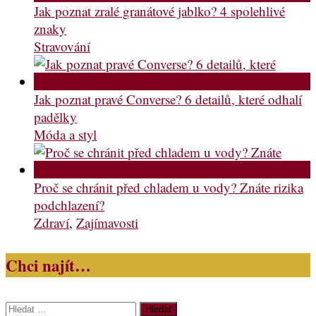
Jak poznat zralé granátové jablko? 4 spolehlivé
znaky
Stravování
Jak poznat pravé Converse? 6 detailů, které odhalí
padělky
Móda a styl
Proč se chránit před chladem u vody? Znáte rizika
podchlazení?
Zdraví
,
Zajímavosti
Chci najít…
Vyhledávání