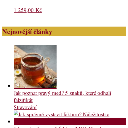
1 259,00
Kč
Nejnovější články
Jak poznat pravý med? 5 znaků, které odhalí
falzifikát
Stravování