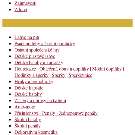
Zajímavosti
Zdraví
Módní katalog
Láhve na pití
Psací potřeby a školní pomůcky
Ostatní společenské hry
Dětské plastové láhve
Dětské batohy a kapsičky
Heureka.cz | Oblečení, obuv a doplňky | Módní doplňky |
Hodinky a šperky | Šperky | Šperkovnice
Hrnky a termohrnky
Dětské kapsáře
Dětské batohy
Zástěry a ubrusy na tvoření
Auto-moto
Příslušenství - Penály - Jednopatrové penály
Školní batohy
Školní penály
Dekorativní kosmetika