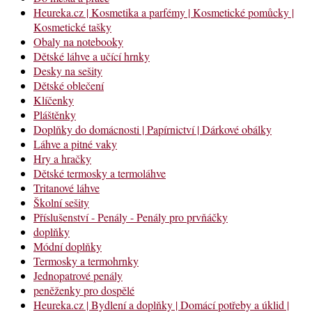
Heureka.cz | Kosmetika a parfémy | Kosmetické pomůcky |
Kosmetické tašky
Obaly na notebooky
Dětské láhve a učící hrnky
Desky na sešity
Dětské oblečení
Klíčenky
Pláštěnky
Doplňky do domácnosti | Papírnictví | Dárkové obálky
Láhve a pitné vaky
Hry a hračky
Dětské termosky a termoláhve
Tritanové láhve
Školní sešity
Příslušenství - Penály - Penály pro prvňáčky
doplňky
Módní doplňky
Termosky a termohrnky
Jednopatrové penály
peněženky pro dospělé
Heureka.cz | Bydlení a doplňky | Domácí potřeby a úklid |