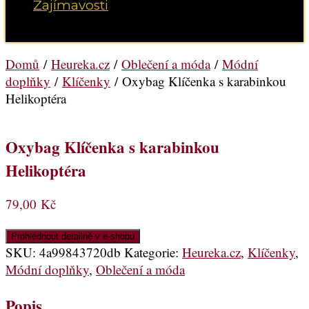
Zajímavosti
Vyberte možnost Stránka
Domů
/
Heureka.cz
/
Oblečení a móda
/
Módní
doplňky
/
Klíčenky
/ Oxybag Klíčenka s karabinkou
Helikoptéra
Oxybag Klíčenka s karabinkou
Helikoptéra
79,00
Kč
Prohlédnout detailně v e-shopu
SKU:
4a99843720db
Kategorie:
Heureka.cz
,
Klíčenky
,
Módní doplňky
,
Oblečení a móda
Popis