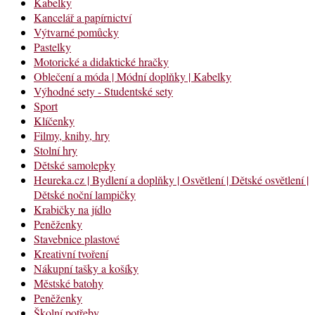
Kabelky
Kancelář a papírnictví
Výtvarné pomůcky
Pastelky
Motorické a didaktické hračky
Oblečení a móda | Módní doplňky | Kabelky
Výhodné sety - Studentské sety
Sport
Klíčenky
Filmy, knihy, hry
Stolní hry
Dětské samolepky
Heureka.cz | Bydlení a doplňky | Osvětlení | Dětské osvětlení |
Dětské noční lampičky
Krabičky na jídlo
Peněženky
Stavebnice plastové
Kreativní tvoření
Nákupní tašky a košíky
Městské batohy
Peněženky
Školní potřeby