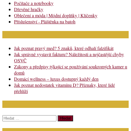
Počítače a notebooky
Dřevěné hračky
Oblečení a móda | Módní doplňky | Klíčenky
Příslušenství - Pláštěnka na batoh
Nejnovější články
Jak poznat pravý med? 5 znaků, které odhalí falzifikát
Jak správně vystavit fakturu? Náležitosti a nejčastější chyby
OSVČ
Zákony a předpisy týkající se používání soukromých kamer u
domů
Domácí wellness – luxus dostupný každý den
Jak poznat nedostatek vitamínu D? Příznaky, které lidé
přehlíží
Chci najít:
Vyhledávání