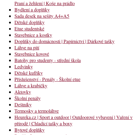
Praní a žehlení | Koše na prádlo
Bydlení a doplňky
Sada desek na sešity A4+A5
Dětské doplňky
Etue studentské
Stavebnice a kostky
Doplňky do domácnosti | Papírnictví | Dárkové tašky
Láhve na pití
Stavebnice kovové
Batohy pro studenty - střední škola
Ledvinky
Dětské kufříky
Příslušenství - Penály - Školní etue
Láhve a krabičky
Aktovky
Školní penály
Deštníky
Termosky a termoláhve
Heureka.cz | Sport a outdoor | Outdoorové vybavení | Vaření v
přírodě | Chladící tašky a boxy
Bytové doplňky