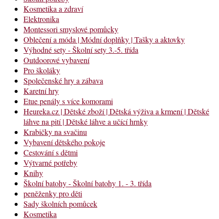
Kosmetika a zdraví
Elektronika
Montessori smyslové pomůcky
Oblečení a móda | Módní doplňky | Tašky a aktovky
Výhodné sety - Školní sety 3.-5. třída
Outdoorové vybavení
Pro školáky
Společenské hry a zábava
Karetní hry
Etue penály s více komorami
Heureka.cz | Dětské zboží | Dětská výživa a krmení | Dětské
láhve na pití | Dětské láhve a učící hrnky
Krabičky na svačinu
Vybavení dětského pokoje
Cestování s dětmi
Výtvarné potřeby
Knihy
Školní batohy - Školní batohy 1. - 3. třída
peněženky pro děti
Sady školních pomůcek
Kosmetika