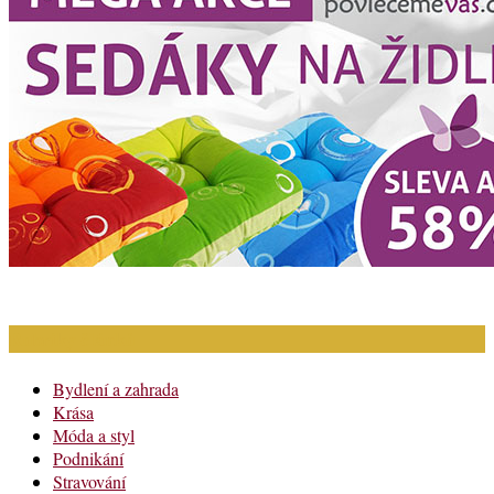
Rubriky článků
Bydlení a zahrada
Krása
Móda a styl
Podnikání
Stravování