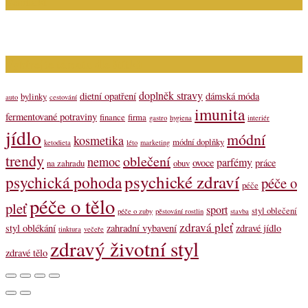
Kontakt
Napište nám (dotazy, inzerce): info@bagit.cz
Vybírejte témata dle štítků
doplněk stravy
dietní opatření
dámská móda
bylinky
auto
cestování
imunita
fermentované potraviny
finance
firma
gastro
hygiena
interiér
jídlo
módní
kosmetika
módní doplňky
ketodieta
léto
marketing
trendy
oblečení
nemoc
parfémy
ovoce
práce
na zahradu
obuv
psychické zdraví
psychická pohoda
péče o
péče
péče o tělo
pleť
sport
styl oblečení
péče o zuby
pěstování rostlin
stavba
zdravá pleť
styl oblékání
zahradní vybavení
zdravé jídlo
tinktura
večeře
zdravý životní styl
zdravé tělo