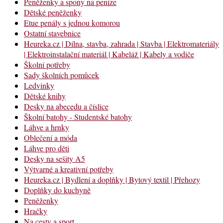
Peněženky a spony na peníze
Dětské peněženky
Etue penály s jednou komorou
Ostatní stavebnice
Heureka.cz | Dílna, stavba, zahrada | Stavba | Elektromateriály
| Elektroinstalační materiál | Kabeláž | Kabely a vodiče
Školní potřeby
Sady školních pomůcek
Ledvinky
Dětské knihy
Desky na abecedu a číslice
Školní batohy - Studentské batohy
Láhve a hrnky
Oblečení a móda
Láhve pro děti
Desky na sešity A5
Výtvarné a kreativní potřeby
Heureka.cz | Bydlení a doplňky | Bytový textil | Přehozy
Doplňky do kuchyně
Peněženky
Hračky
Na cesty a sport