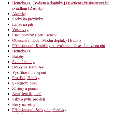
Heureka.cz | Bydlení a doplňky | Osvětlení | Příslušenství ke
svítidlům | Žárovky
Aktovky
Sáčky na přezůvky
Láhve na pití
Voskovky
Psací potřeby a příslušenství
Oblečení a móda | Módní doplňky | Batohy
Příslušenství - Krabičky na svačinu a láhve - Láhve na pití
Heureka.cz
Batohy
Školní batohy
Desky na sešity A4
Vystřihování a lepení
Pro děti | Hračky
Svačinové boxy
Zástěry a ponča
Auta, letadla, lodě
vaky a pytle pro děti
Boxy na sešity
Příslušenství - Sáčky na přezůvky