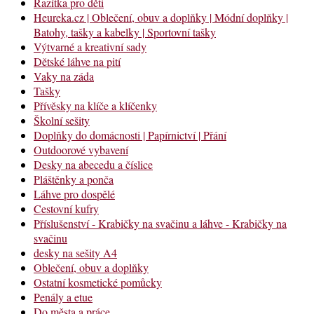
Razítka pro děti
Heureka.cz | Oblečení, obuv a doplňky | Módní doplňky |
Batohy, tašky a kabelky | Sportovní tašky
Výtvarné a kreativní sady
Dětské láhve na pití
Vaky na záda
Tašky
Přívěsky na klíče a klíčenky
Školní sešity
Doplňky do domácnosti | Papírnictví | Přání
Outdoorové vybavení
Desky na abecedu a číslice
Pláštěnky a ponča
Láhve pro dospělé
Cestovní kufry
Příslušenství - Krabičky na svačinu a láhve - Krabičky na
svačinu
desky na sešity A4
Oblečení, obuv a doplňky
Ostatní kosmetické pomůcky
Penály a etue
Do města a práce