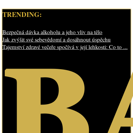
TRENDING:
Bezpečná dávka alkoholu a jeho vliv na tělo
Jak zvýšit své sebevědomí a dosáhnout úspěchu
Tajemství zdravé večeře spočívá v její lehkosti: Co to ...