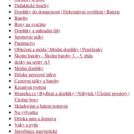
Didaktické hračky
Doplňky do domácnosti | Dekorativní osvětlení | Baterie
Batohy
Boxy na svačinu
Doplňky a náhradní díly
Sportovní tašky
Papírnictví
Oblečení a móda | Módní doplňky | Peněženky
Školní batohy - Školní batohy 3. - 5. třída
desky na sešity A5
Módní doplňky
Dětské nerezové láhve
Cestovní tašky a batohy
Kreativní tvoření
Heureka.cz | Bydlení a doplňky | Nábytek | Úložné prostory |
Úložné boxy
Skladování a balení potravin
Na výtvarku
Dětská auta a doprava
Vaky a pytle
Stavebnice magnetické