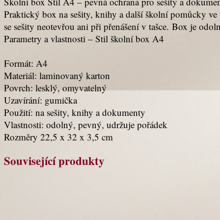
Školní box Stil A4 – pevná ochrana pro sešity a dokume
Praktický box na sešity, knihy a další školní pomůcky v
se sešity neotevřou ani při přenášení v tašce. Box je od
Parametry a vlastnosti – Stil školní box A4
Formát: A4
Materiál: laminovaný karton
Povrch: lesklý, omyvatelný
Uzavírání: gumička
Použití: na sešity, knihy a dokumenty
Vlastnosti: odolný, pevný, udržuje pořádek
Rozměry 22,5 x 32 x 3,5 cm
Související produkty