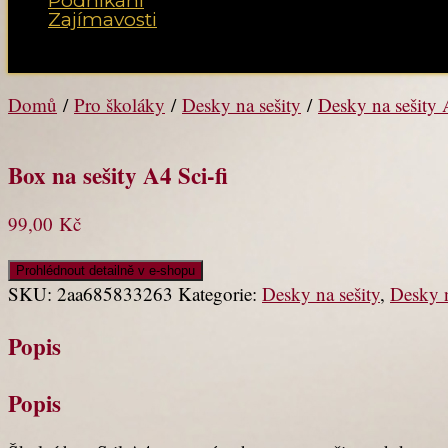
Podnikání
Zajímavosti
Vyberte možnost Stránka
Domů
/
Pro školáky
/
Desky na sešity
/
Desky na sešity
Box na sešity A4 Sci-fi
99,00
Kč
Prohlédnout detailně v e-shopu
SKU:
2aa685833263
Kategorie:
Desky na sešity
,
Desky n
Popis
Popis