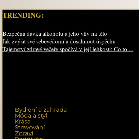
TRENDING:
Bezpečná dávka alkoholu a jeho vliv na tělo
Jak zvýšit své sebevědomí a dosáhnout úspěchu
Tajemství zdravé večeře spočívá v její lehkosti: Co to ...
Bydlení a zahrada
Móda a styl
Krása
Stravování
Zdraví