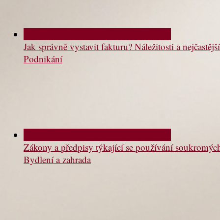
Jak správně vystavit fakturu? Náležitosti a nejčastě
Podnikání
Zákony a předpisy týkající se používání soukromý
Bydlení a zahrada