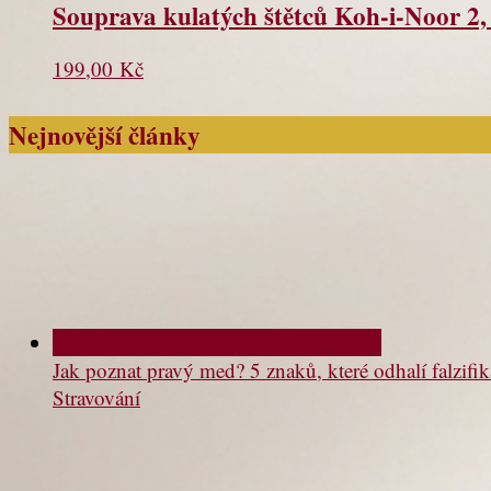
Souprava kulatých štětců Koh-i-Noor 2, 4
199,00
Kč
Nejnovější články
Jak poznat pravý med? 5 znaků, které odhalí falzifik
Stravování