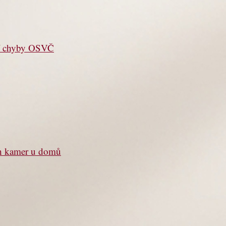
jší chyby OSVČ
ch kamer u domů