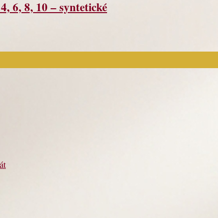
, 6, 8, 10 – syntetické
át