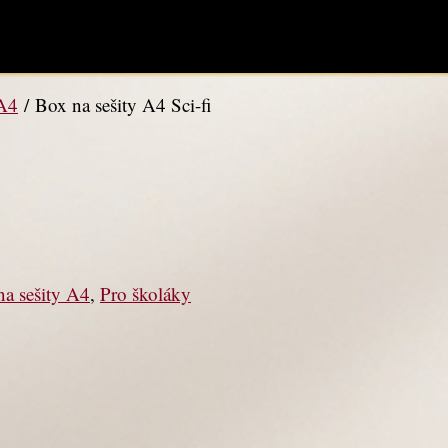
 A4
/ Box na sešity A4 Sci-fi
a sešity A4
,
Pro školáky