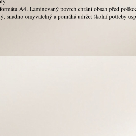
nty
e formátu A4. Laminovaný povrch chrání obsah před poškoz
olný, snadno omyvatelný a pomáhá udržet školní potřeby us