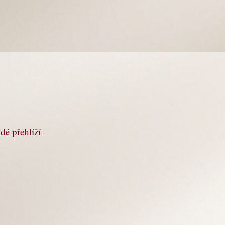
dé přehlíží