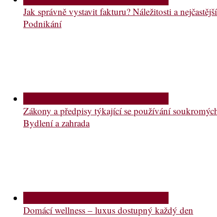
Jak správně vystavit fakturu? Náležitosti a nejčastě
Podnikání
Zákony a předpisy týkající se používání soukromý
Bydlení a zahrada
Domácí wellness – luxus dostupný každý den