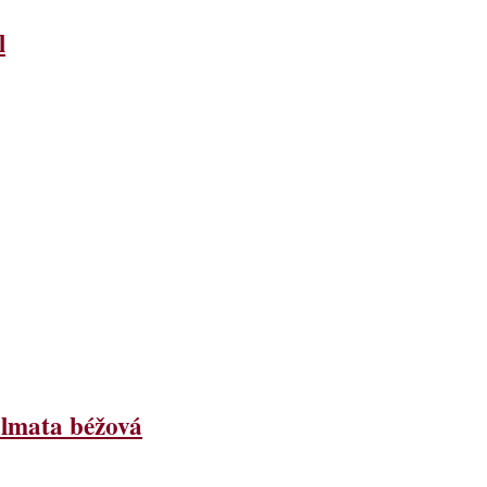
l
lmata béžová