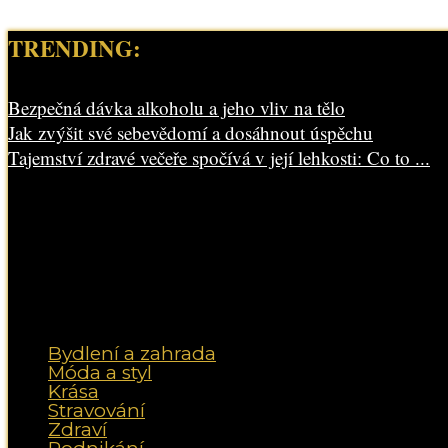
TRENDING:
Bezpečná dávka alkoholu a jeho vliv na tělo
Jak zvýšit své sebevědomí a dosáhnout úspěchu
Tajemství zdravé večeře spočívá v její lehkosti: Co to ...
Bydlení a zahrada
Móda a styl
Krása
Stravování
Zdraví