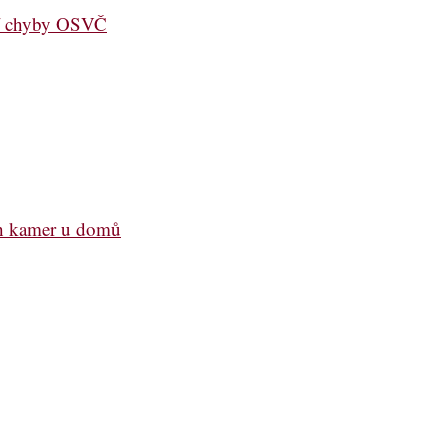
jší chyby OSVČ
ch kamer u domů