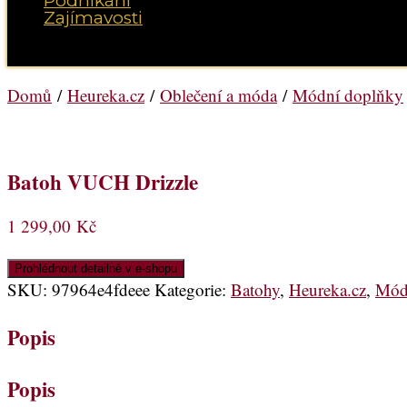
Podnikání
Zajímavosti
Vyberte možnost Stránka
Domů
/
Heureka.cz
/
Oblečení a móda
/
Módní doplňky
Batoh VUCH Drizzle
1 299,00
Kč
Prohlédnout detailně v e-shopu
SKU:
97964e4fdeee
Kategorie:
Batohy
,
Heureka.cz
,
Mód
Popis
Popis