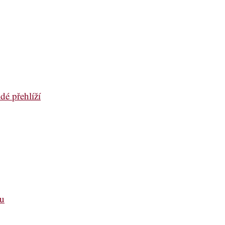
dé přehlíží
ou