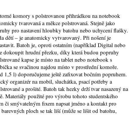
prostorné komory s polstrovanou přihrádkou na notebook
atomicky tvarovaná a měkce polstrovaná. Stejně jako
ruhy pro nastavení hloubky batohu nebo uchycení flašky.
a dětí – je anatomicky vytvarovaný. Při nošení je
tavit. Batoh je, oproti ostatním (například Digital nebo
me dokoupit hrudní přezku, díky která budou popruhy
strované kapse je místo na tablet nebo notebook s
abička se svačinou najdou místo v prostřední komoře.
klad 1,5 l) doporučujeme ještě zafixovat bočním popruhem.
ký organizér na mobil, sluchátka, psací potřeby a
trované a prošité. Batoh tak hezky drží tvar nasazený na
mě. Materiály použité pro výrobu tohoto studentského
ým či smývatelným fixem napsat jméno a kontakt pro
í barevných ploch se tak liší (může se lišit od batohu,