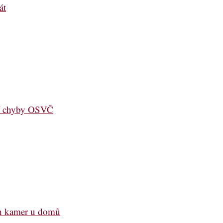
át
jší chyby OSVČ
ch kamer u domů