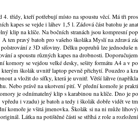
d 4. třídy, kteří potřebují místo na spoustu věcí. Má tři 
ch kapes se vejde i láhev 1,5 l. Zádová část batohu je an
ný klip na klíče. Na bočních stranách jsou kompresní pop
 A ten pravý batoh pro vašeho školáka Myslí na zdravá zád
olstrování z 3D síťoviny. Délku popruhů lze jednoduše nas
trování a spoustu různých kapes na drobnosti. Doporučuje
í komory se vejdou velké desky, sešity formátu A4 a v pol
, kterým školák uvnitř laptop pevně přichytí. Pouzdro a kr
out a vložit do síťky, která je uvnitř. Větší láhve (napří
. Nebo právě na ukotvení pití. V přední komoře je praktic
ory je odnímatelný klip s karabinou na klíče. Dno je pols
 vpředu i vzadu) je batoh a tedy i školák dobře vidět ve t
dní komoře je všitá jmenovka. Školák si na ni může lihov
riginál. Látka na potištěné části se stříhá z role a rozložen