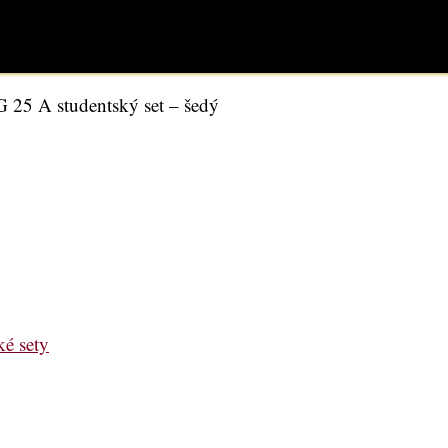
 25 A studentský set – šedý
ké sety