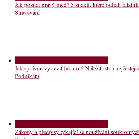
Jak poznat pravý med? 5 znaků, které odhalí falzifik
Stravování
Jak správně vystavit fakturu? Náležitosti a nejčastě
Podnikání
Zákony a předpisy týkající se používání soukromý