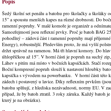
Popis
Šedý školní set penálu a batohu pro školačky a školáky o
15” a spoustu menších kapes na různé drobnosti. Do boční
ramenní popruhy. V malé komoře je organizér a odnímatel
Samozřejmostí jsou reflexní prvky. Proč je batoh BAG 25
pohodlný – zádová část i ramenní popruhy mají příjemné p
Energy), robustnější. Především proto, že má vyšší pols
držet správně na ramenou. Má tři hlavní komory. Do hlavn
úhlopříčkou až 15”. V horní části je popruh na suchý zip
Láhev s pitím má místo v bočních kapsičkách. Stačí rozepn
Boční kompresní popruh slouží k nastavení hloubky batohu
kapsička s vývodem na powerbanku. V horní části této kom
zádech i postavený u lavice. Díky reflexním prvkům (jsou
batohu splňují, z hlediska nezávadnosti, normy EU. V za
případ, že by batoh ztratil. 3 roky záruka. Každý batoh je o
který je na obrázku).