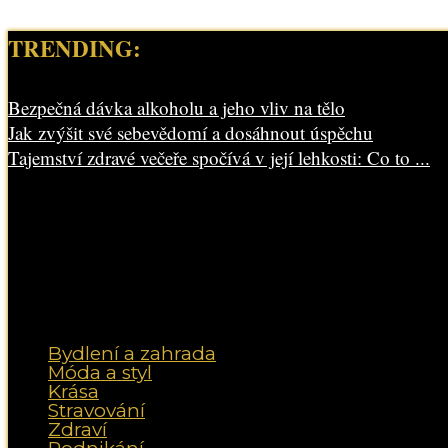
TRENDING:
Bezpečná dávka alkoholu a jeho vliv na tělo
Jak zvýšit své sebevědomí a dosáhnout úspěchu
Tajemství zdravé večeře spočívá v její lehkosti: Co to ...
Bydlení a zahrada
Móda a styl
Krása
Stravování
Zdraví