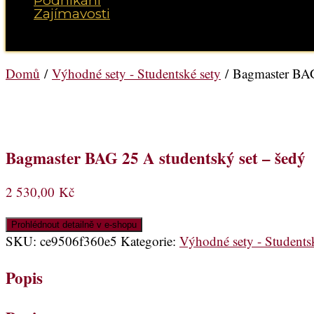
Podnikání
Zajímavosti
Vyberte možnost Stránka
Domů
/
Výhodné sety - Studentské sety
/ Bagmaster BAG
Bagmaster BAG 25 A studentský set – šedý
2 530,00
Kč
Prohlédnout detailně v e-shopu
SKU:
ce9506f360e5
Kategorie:
Výhodné sety - Students
Popis